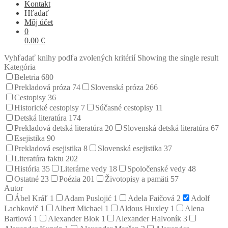
Kontakt
Hľadať
Môj účet
0
0.00
€
Vyhľadať knihy podľa zvolených kritérií
Showing the single result
Kategória
Beletria
680
Prekladová próza
74
Slovenská próza
266
Cestopisy
36
Historické cestopisy
7
Súčasné cestopisy
11
Detská literatúra
174
Prekladová detská literatúra
20
Slovenská detská literatúra
67
Esejistika
90
Prekladová esejistika
8
Slovenská esejistika
37
Literatúra faktu
202
História
35
Literárne vedy
18
Spoločenské vedy
48
Ostatné
23
Poézia
201
Životopisy a pamäti
57
Autor
Ábel Kráľ
1
Adam Puslojić
1
Adela Faičová
2
Adolf
Lachkovič
1
Albert Michael
1
Aldous Huxley
1
Alena
Bartlová
1
Alexander Blok
1
Alexander Halvoník
3