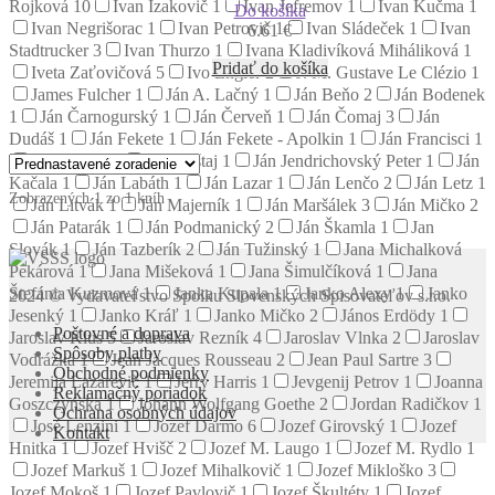
Rojková
10
Ivan Izakovič
1
Ivan Jefremov
1
Ivan Kučma
1
Do košíka
Ivan Negrišorac
1
Ivan Petrovič
1
Ivan Sládeček
1
Ivan
6.61
€
Stadtrucker
3
Ivan Thurzo
1
Ivana Kladivíková Miháliková
1
Pridať do košíka
Iveta Zaťovičová
5
Ivo Engler
2
J. M. Gustave Le Clézio
1
James Fulcher
1
Ján A. Lačný
1
Ján Beňo
2
Ján Bodenek
1
Ján Čarnogurský
1
Ján Červeň
1
Ján Čomaj
3
Ján
Dudáš
1
Ján Fekete
1
Ján Fekete - Apolkin
1
Ján Francisci
1
Ján Hnilica
1
Ján Hoštaj
1
Ján Jendrichovský Peter
1
Ján
Kačala
1
Ján Labáth
1
Ján Lazar
1
Ján Lenčo
2
Ján Letz
1
Zobrazených 1 zo 1 kníh
Ján Litvák
1
Ján Majerník
1
Ján Maršálek
3
Ján Mičko
2
Ján Patarák
1
Ján Podmanický
2
Ján Škamla
1
Jan
Slovák
1
Ján Tazberík
2
Ján Tužinský
1
Jana Michalková
Pekárová
1
Jana Mišeková
1
Jana Šimulčíková
1
Jana
Štefánia Kuzmová
1
Janka Kupala
1
Janko Alexy
1
Janko
2024 © Vydavateľstvo Spolku Slovenských Spisovateľov s.r.o.
Jesenký
1
Janko Kráľ
1
Janko Mičko
2
János Erdödy
1
Poštovné a doprava
Jaroslav Klus
5
Jaroslav Rezník
4
Jaroslav Vlnka
2
Jaroslav
Spôsoby platby
Vodrážka
1
Jean Jacques Rousseau
2
Jean Paul Sartre
3
Obchodné podmienky
Jeremija Lazarevič
1
Jerry Harris
1
Jevgenij Petrov
1
Joanna
Reklamačný poriadok
Goszczyńska
1
Johann Wolfgang Goethe
2
Jordan Radičkov
1
Ochrana osobných údajov
José Lenzini
1
Jozef Darmo
6
Jozef Girovský
1
Jozef
Kontakt
Hnitka
1
Jozef Hvišč
2
Jozef M. Laugo
1
Jozef M. Rydlo
1
Jozef Markuš
1
Jozef Mihalkovič
1
Jozef Mikloško
3
Jozef Mokoš
1
Jozef Pavlovič
1
Jozef Škultéty
1
Jozef