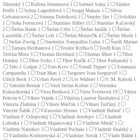
Tibenský
1
Ružena Smatanová
1
Samuel Salay
2
Sándor
Petőfi
1
Selma Lagerlöfová
1
Sergej Makara
1
Silvia
Gelvanicsová
2
Simona Dolníková
1
Smolec Ján
1
Sofokles
1
Soňa Ferencová
1
Stanislav Háber
11
Stanislav Kaľavský
2
Štefan Balák
1
Štefan Cifra
1
Štefan Janšák
1
Štefan
Lazorišák
2
Štefan Letz
1
Štefan Moravčík
4
Štefan Murín
1
Stefan Zweig
2
Suetenius Tranquillus Gaius
1
Šuráb Marian
1
Tamara Heribanová
1
Teodor Križka
6
Teofil Klas
3
Terézia Mora
3
Thomas Bernhard
1
Thomas More
1
Tibor
Dohány
1
Tibor Ferko
1
Tibor Kočík
4
Tibor Parkanský
1
Tido J. Gašpar
2
Tom Keve
1
Tomáš Tepper
1
Tommaso
Campanella
1
Traat Mats
1
Turgenev Ivan Sergejevič
1
Ulrich Beck
1
Urban Pavel
2
Urs Widmer
1
V. M. Rabolú
1
Valentín Beniak
1
Vasil Stefan Koban
1
Veronika
Krásnohorská
1
Viera Benková
3
Viera Švenková
19
Viktor
Pelevin
6
Viktor Vejnik
1
Viktória Laurent Škrabalová
1
Viktoria Zlatkina
1
Viliam Marčok
1
Viliam Turčány
2
Vincent Šabík
2
Víťazoslav Hronec
1
Vladimír Babnič
1
Vladimir F. Odojevskij
1
Vladimír Jerofejev
1
Vladimír
Lobotka
1
Vladimír Majakovskij
1
Vladimír Mináč
1
Vladimir Nabokov
3
Vladimír Puchala
1
Vladimír Skalský
1
Vladimíra Komorovská
4
Vladislav Suvák
1
Vlado Bálint
1