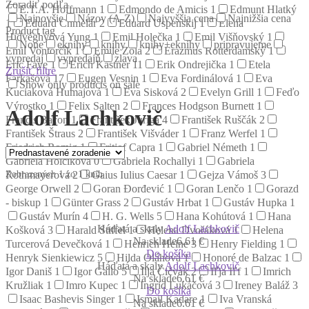
Zoradiť podľa
E.T.A. Hoffmann
1
Edmondo de Amicis
1
Edmunt Hlatký
Najnovšie
Názov (A-Z)
Najvyššia cena
Najnižšia cena
1
Eduard Chmelár
2
Eduard Uspenskij
1
Elena
Product tag
Hidvéghyová Yung
1
Emil Holečka
1
Emil Višňovský
1
None
eknihy
knihy
knihy+eknihy
pripravujeme
Emil Vontorčík
1
Émile Zola
2
Erazmus Rotterdamský
1
vypredaj
vypredajň
zlava
Eric Faye
1
Erich Kästner
11
Erik Ondrejička
1
Etela
Zrušiť filtre
Farkašová
17
Eugen Vesnin
1
Eva Fordinálová
1
Eva
Show only products on sale
Kuciaková Humajová
1
Eva Sisková
2
Evelyn Grill
1
Feďo
Výrostko
1
Felix Salten
2
Frances Hodgson Burnett
1
Adolf Lachkovič
Francis Bacon
1
František Juriga
4
František Ruščák
2
František Štraus
2
František Višváder
1
Franz Werfel
1
Friedrich Romig
1
Fritjof Capra
1
Gabriel Németh
1
Gabriela Holčíková
0
Gabriela Rochallyi
1
Gabriela
Zobrazených 1 zo 1 kníh
Rothmayerová
2
Gaius Iulius Caesar
1
Gejza Vámoš
3
George Orwell
2
Goran Đorđević
1
Goran Lenčo
1
Gorazd
- biskup
1
Günter Grass
2
Gustáv Hrbat
1
Gustáv Hupka
1
Gustáv Murín
4
H. G. Wells
5
Hana Kohútová
1
Hana
Háďatá a skaly
Adolf Lachkovič
Košková
3
Harald Stiffel
1
Helena Dvořáková
1
Helena
Na sklade
6.61 €
Turcerová Devečková
1
Henrich Heine
3
Henry Fielding
1
Do košíka
Henryk Sienkiewicz
5
Hilda Oláhová
1
Honoré de Balzac
1
Háďatá a skaly
Adolf Lachkovič
Igor Daniš
1
Igor Gallo
5
Ilja Čičvák
2
Iľja Iľf
1
Imrich
Na sklade
6.61 €
Kružliak
1
Imro Kupec
1
Ingrid Lukáčová
3
Ireney Baláž
3
Do košíka
Isaac Bashevis Singer
1
Ismail Kadare
1
Iva Vranská
Na sklade
6.61 €