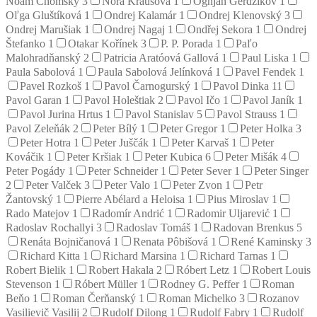
Noam Chomsky
3
Nora Krausová
1
Ognjan Gerdžikov
1
Oľga Gluštíková
1
Ondrej Kalamár
1
Ondrej Klenovský
3
Ondrej Marušiak
1
Ondrej Nagaj
1
Ondřej Sekora
1
Ondrej
Štefanko
1
Otakar Kořínek
3
P. P. Porada
1
Paľo
Malohradňanský
2
Patricia Aratóová Gallová
1
Paul Liska
1
Paula Sabolová
1
Paula Sabolová Jelínková
1
Pavel Fendek
1
Pavel Rozkoš
1
Pavol Čarnogurský
1
Pavol Dinka
11
Pavol Garan
1
Pavol Holeštiak
2
Pavol Ičo
1
Pavol Janík
1
Pavol Jurina Hrtus
1
Pavol Stanislav
5
Pavol Strauss
1
Pavol Zeleňák
2
Peter Bílý
1
Peter Gregor
1
Peter Holka
3
Peter Hotra
1
Peter Juščák
1
Peter Karvaš
1
Peter
Kováčik
1
Peter Kršiak
1
Peter Kubica
6
Peter Mišák
4
Peter Pogády
1
Peter Schneider
1
Peter Sever
1
Peter Singer
2
Peter Valček
3
Peter Valo
1
Peter Zvon
1
Petr
Žantovský
1
Pierre Abélard a Heloisa
1
Pius Miroslav
1
Rado Matejov
1
Radomír Andrić
1
Radomir Uljarević
1
Radoslav Rochallyi
3
Radoslav Tomáš
1
Radovan Brenkus
5
Renáta Bojničanová
1
Renata Pôbišová
1
René Kaminsky
3
Richard Kitta
1
Richard Marsina
1
Richard Tarnas
1
Robert Bielik
1
Robert Hakala
2
Róbert Letz
1
Robert Louis
Stevenson
1
Róbert Müller
1
Rodney G. Peffer
1
Roman
Beňo
1
Roman Čerňanský
1
Roman Michelko
3
Rozanov
Vasilievič Vasilij
2
Rudolf Dilong
1
Rudolf Fabry
1
Rudolf