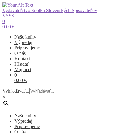
Vydavateľstvo Spolku Slovenských Spisovateľov
VSSS
0
0.00
€
Naše knihy
Výpredaj
Pripravujeme
O nás
Kontakt
Hľadať
Môj účet
0
0.00
€
Vyhľadávať...
×
Naše knihy
Výpredaj
Pripravujeme
O nás