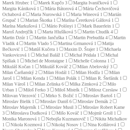
Marek Hrubec
1
Marek Kupčo
3
Margita Ivaničková
1
Margita Kániková
1
Mária Bátorová
4
Mária Čechovičová
Ochabová
4
Maria Nurowská
1
Maria Wineová
1
Marián
Grupač
1
Marian Škotka
1
Marína Čeretková Gállová
1
Marína Markušová
1
Mário Polónyi
1
Mark Bauerlein
1
Maroš Andrejčík
1
Marta Hlušíková
5
Martin Chudík
4
Martin Dzúr
1
Martin Jančuška
1
Martin Prebudila
4
Martin
Vladik
4
Martin Vlado
5
Martina Grmanová
1
Matija
Bećković
1
Matúš Kučera
1
Maxim D. Šrajer
1
Michaela
Vankovicová
1
Michal Baláž
1
Michal Pridala
1
Michal
Spišiak
1
Michel de Montaigne
1
Michelle Colonna
1
Mikuláš Kočan
1
Mikuláš Kováč
2
Milan Abelovský
3
Milan Čarňanský
2
Milan Hodál
1
Milan Hodža
1
Milan
Jaroš
1
Milan Kenda
1
Milan Polák
1
Milan R. Štefánik
1
Milan Vároš
1
Milan Zelinka
6
Milka Zimková
2
Milo
Urban
1
Miloš Ferko
3
Miloš Mistrík
1
Milosz Czeslaw
1
Milovan Vitezović
1
Mirko S. Božić
1
Miroslav Bartoš
1
Miroslav Bielik
1
Miroslav Daniš
6
Miroslav Demák
2
Miroslav Majerník
1
Miroslav Musil
3
Miroslav Robert Kame
3
Miroslava Dudková
1
Mišo Kováč
1
Mojmír Groll
1
Monika Maronová
1
Nebojša Kuzmanovič
1
Nikita Michalkov
1
Nikola Kozmová
1
Nikolaj Nosov
1
Nina Kollárová
1