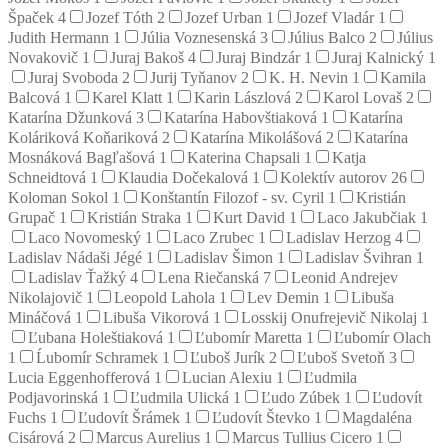
Špaček
4
Jozef Tóth
2
Jozef Urban
1
Jozef Vladár
1
Judith Hermann
1
Júlia Voznesenská
3
Július Balco
2
Július
Novakovič
1
Juraj Bakoš
4
Juraj Bindzár
1
Juraj Kalnický
1
Juraj Svoboda
2
Jurij Tyňanov
2
K. H. Nevin
1
Kamila
Balcová
1
Karel Klatt
1
Karin Lászlová
2
Karol Lovaš
2
Katarína Džunková
3
Katarína Habovštiaková
1
Katarína
Koláriková Koňariková
2
Katarína Mikolášová
2
Katarína
Mosnáková Bagľašová
1
Katerina Chapsali
1
Katja
Schneidtová
1
Klaudia Dočekalová
1
Kolektív autorov
26
Koloman Sokol
1
Konštantín Filozof - sv. Cyril
1
Kristián
Grupač
1
Kristián Straka
1
Kurt David
1
Laco Jakubčiak
1
Laco Novomeský
1
Laco Zrubec
1
Ladislav Herzog
4
Ladislav Nádaši Jégé
1
Ladislav Šimon
1
Ladislav Švihran
1
Ladislav Ťažký
4
Lena Riečanská
7
Leonid Andrejev
Nikolajovič
1
Leopold Lahola
1
Lev Demin
1
Libuša
Mináčová
1
Libuša Vikorová
1
Losskij Onufrejevič Nikolaj
1
Ľubana Holeštiaková
1
Ľubomír Maretta
1
Ľubomír Olach
1
Ĺubomír Schramek
1
Ľuboš Jurík
2
Ľuboš Svetoň
3
Lucia Eggenhofferová
1
Lucian Alexiu
1
Ľudmila
Podjavorinská
1
Ľudmila Ulická
1
Ľudo Zúbek
1
Ľudovít
Fuchs
1
Ľudovít Šrámek
1
Ľudovít Števko
1
Magdaléna
Cisárová
2
Marcus Aurelius
1
Marcus Tullius Cicero
1