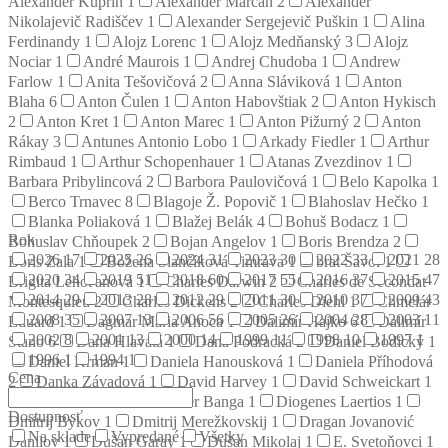
Alexander Kuprin
1
Alexander Marčan
2
Alexander
Nikolajevič Radiščev
1
Alexander Sergejevič Puškin
1
Alina
Ferdinandy
1
Alojz Lorenc
1
Alojz Medňanský
3
Alojz
Nociar
1
André Maurois
1
Andrej Chudoba
1
Andrew
Farlow
1
Anita Tešovičová
2
Anna Sláviková
1
Anton
Blaha
6
Anton Čulen
1
Anton Habovštiak
2
Anton Hykisch
2
Anton Kret
1
Anton Marec
1
Anton Pižurný
2
Anton
Rákay
3
Antunes Antonio Lobo
1
Arkady Fiedler
1
Arthur
Rimbaud
1
Arthur Schopenhauer
1
Atanas Zvezdinov
1
Barbara Pribylincová
2
Barbora Paulovičová
1
Belo Kapolka
1
Berco Trnavec
8
Blagoje Ž. Popovič
1
Blahoslav Hečko
1
Blanka Poliaková
1
Blažej Belák
4
Bohuš Bodacz
1
Rok
Bohuslav Chňoupek
2
Bojan Angelov
1
Boris Brendza
2
2026
17
2025
26
2024
31
2023
30
2022
33
2021
28
Boris Zala
1
Božena Slančíková Timrava
1
brat Šavol
1
2020
34
2019
51
2018
60
2017
55
2016
37
2015
47
Brigita Lehoťanová
1
Charles Darwin
2
Charles de Secondat
2014
29
2013
28
2012
29
2011
30
2010
37
2009
43
Montesquieu
2
Charles Dickens
2
Charles Diehl
1
Chmelár
2008
35
2007
13
2006
56
2005
26
2004
28
2003
11
Eduard
1
Dagmar Mária Anoca
1
Dalimír Hajko
6
Dalimír
2002
8
2001
13
2000
14
1999
11
1998
10
1997
1
Stano
6
Dana Hlavatá
1
Dana Podracká
2
Daniel Bodický
1
1996
1
1994
1
Daniel Krman
1
Daniela Hanousková
1
Daniela Příhodová
Cena
2
Danka Závadová
1
David Harvey
1
David Schweickart
1
Denis Diderot
2
Dezider Banga
1
Diogenes Laertios
1
Dostupnosť
Dmitrij Bykov
1
Dmitrij Merežkovskij
1
Dragan Jovanović
Na sklade
Vypredané
Všetky
Danilov
1
Dušan Garay
1
Dušan Mikolaj
1
E. Svetoňovci
1