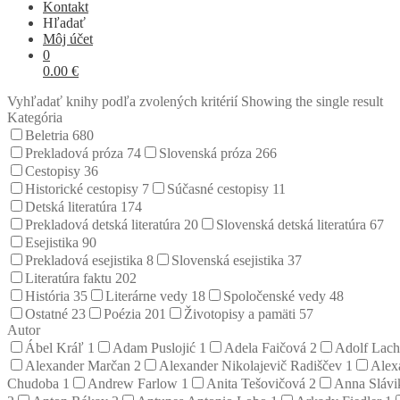
Kontakt
Hľadať
Môj účet
0
0.00
€
Vyhľadať knihy podľa zvolených kritérií
Showing the single result
Kategória
Beletria
680
Prekladová próza
74
Slovenská próza
266
Cestopisy
36
Historické cestopisy
7
Súčasné cestopisy
11
Detská literatúra
174
Prekladová detská literatúra
20
Slovenská detská literatúra
67
Esejistika
90
Prekladová esejistika
8
Slovenská esejistika
37
Literatúra faktu
202
História
35
Literárne vedy
18
Spoločenské vedy
48
Ostatné
23
Poézia
201
Životopisy a pamäti
57
Autor
Ábel Kráľ
1
Adam Puslojić
1
Adela Faičová
2
Adolf Lac
Alexander Marčan
2
Alexander Nikolajevič Radiščev
1
Alex
Chudoba
1
Andrew Farlow
1
Anita Tešovičová
2
Anna Sláv