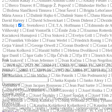
2
Anton Rákay
3
Antunes Antonio Lobo
1
Arkady Fiedler
1
1
Berco Trnavec
8
Blagoje Ž. Popovič
1
Blahoslav Hečko
1
Božena Slančíková Timrava
1
brat Šavol
1
Brigita Lehoťan
Mária Anoca
1
Dalimír Hajko
6
Dalimír Stano
6
Dana Hlava
David Harvey
1
David Schweickart
1
Denis Diderot
2
Dezid
Mikolaj
1
E. Svetoňovci
1
E.T.A. Hoffmann
1
Edmondo de A
Višňovský
1
Emil Vontorčík
1
Émile Zola
2
Erazmus Rotter
Kuciaková Humajová
1
Eva Sisková
2
Evelyn Grill
1
Feďo V
2
František Višváder
1
Franz Werfel
1
Friedrich Romig
1
F
Gejza Vámoš
3
George Orwell
2
Goran Đorđević
1
Goran L
Hana Košková
3
Harald Stiffel
1
Helena Dvořáková
1
Hel
Igor Daniš
1
Igor Gallo
5
Ilja Čičvák
2
Iľja Iľf
1
Imrich Kr
Rok
Ivan Izakovič
1
Ivan Jefremov
1
Ivan Kučma
1
Ivan Negrišo
2026
17
2025
26
2024
31
2023
30
2022
33
2021
28
Ivo Engler
2
J. M. Gustave Le Clézio
1
James Fulcher
1
J
2008
35
2007
13
2006
56
2005
26
2004
28
2003
11
Fekete - Apolkin
1
Ján Francisci
1
Ján Hnilica
1
Ján Hoštaj
1
Cena
Ján Maršálek
3
Ján Mičko
2
Ján Patarák
1
Ján Podmanický
2
1
Jana Štefánia Kuzmová
1
Janka Kupala
1
Janko Alexy
1
Dostupnosť
Vodrážka
1
Jean Jacques Rousseau
2
Jean Paul Sartre
3
Jerem
Na sklade
Vypredané
Všetky
Lenzini
1
Jozef Darmo
6
Jozef Girovský
1
Jozef Hnitka
1
Zoradiť podľa
Jozef Pavlovič
1
Jozef Škultéty
1
Jozef Špaček
4
Jozef Tóth
2
Najnovšie
Názov (A-Z)
Najvyššia cena
Najnižšia cena
Juraj Bindzár
1
Juraj Kalnický
1
Juraj Svoboda
2
Jurij Tyňan
Product tag
Habovštiaková
1
Katarína Koláriková Koňariková
2
Katarína M
None
eknihy
knihy
knihy+eknihy
pripravujeme
vypre
autorov
26
Koloman Sokol
1
Konštantín Filozof - sv. Cyril
1