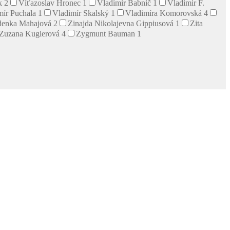
ík
2
Víťazoslav Hronec
1
Vladimír Babnič
1
Vladimir F.
mír Puchala
1
Vladimír Skalský
1
Vladimíra Komorovská
4
denka Mahajová
2
Zinajda Nikolajevna Gippiusová
1
Zita
Zuzana Kuglerová
4
Zygmunt Bauman
1