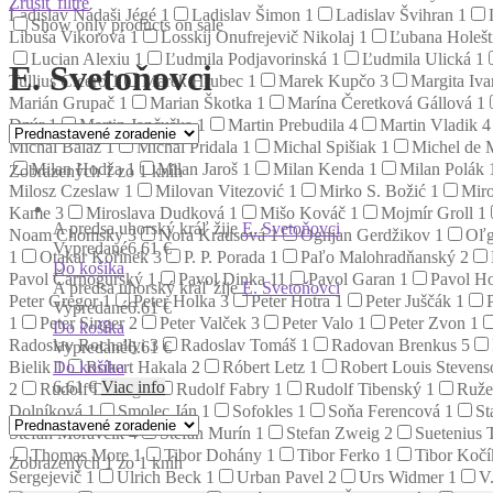
Zrušiť filtre
Ladislav Nádaši Jégé
1
Ladislav Šimon
1
Ladislav Švihran
1
Show only products on sale
Libuša Vikorová
1
Losskij Onufrejevič Nikolaj
1
Ľubana Holeš
Lucian Alexiu
1
Ľudmila Podjavorinská
1
Ľudmila Ulická
1
E. Svetoňovci
Tullius Cicero
1
Marek Hrubec
1
Marek Kupčo
3
Margita Iv
Marián Grupač
1
Marian Škotka
1
Marína Čeretková Gállová
1
Dzúr
1
Martin Jančuška
1
Martin Prebudila
4
Martin Vladik
4
Michal Baláž
1
Michal Pridala
1
Michal Spišiak
1
Michel de 
Milan Hodža
1
Milan Jaroš
1
Milan Kenda
1
Milan Polák
Zobrazených 1 zo 1 kníh
Milosz Czeslaw
1
Milovan Vitezović
1
Mirko S. Božić
1
Miro
Kame
3
Miroslava Dudková
1
Mišo Kováč
1
Mojmír Groll
1
A predsa uhorský kráľ žije
E. Svetoňovci
Noam Chomsky
3
Nora Krausová
1
Ognjan Gerdžikov
1
Oľg
Vypredané
6.61 €
1
Otakar Kořínek
3
P. P. Porada
1
Paľo Malohradňanský
2
Do košíka
Pavol Čarnogurský
1
Pavol Dinka
11
Pavol Garan
1
Pavol Ho
A predsa uhorský kráľ žije
E. Svetoňovci
Peter Gregor
1
Peter Holka
3
Peter Hotra
1
Peter Juščák
1
Vypredané
6.61 €
1
Peter Singer
2
Peter Valček
3
Peter Valo
1
Peter Zvon
1
Do košíka
Radoslav Rochallyi
3
Radoslav Tomáš
1
Radovan Brenkus
5
Vypredané
6.61 €
Do košíka
Bielik
1
Robert Hakala
2
Róbert Letz
1
Robert Louis Steven
6.61
€
Viac info
2
Rudolf Dilong
1
Rudolf Fabry
1
Rudolf Tibenský
1
Ruže
Dolníková
1
Smolec Ján
1
Sofokles
1
Soňa Ferencová
1
St
Štefan Moravčík
4
Štefan Murín
1
Stefan Zweig
2
Suetenius 
Thomas More
1
Tibor Dohány
1
Tibor Ferko
1
Tibor Koč
Zobrazených 1 zo 1 kníh
Sergejevič
1
Ulrich Beck
1
Urban Pavel
2
Urs Widmer
1
V