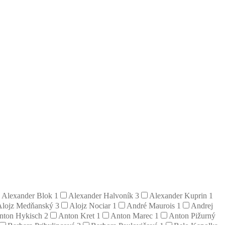
Alexander Blok
1
Alexander Halvoník
3
Alexander Kuprin
1
Alojz Medňanský
3
Alojz Nociar
1
André Maurois
1
Andrej
nton Hykisch
2
Anton Kret
1
Anton Marec
1
Anton Pižurný