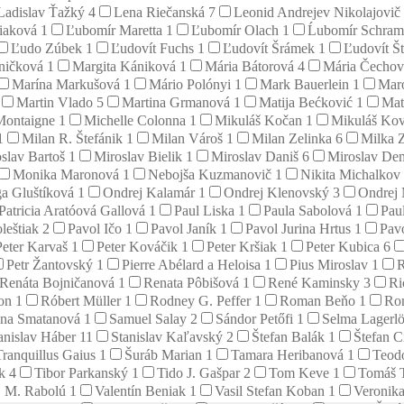
Ladislav Ťažký
4
Lena Riečanská
7
Leonid Andrejev Nikolajovič
tiaková
1
Ľubomír Maretta
1
Ľubomír Olach
1
Ĺubomír Schra
Ľudo Zúbek
1
Ľudovít Fuchs
1
Ľudovít Šrámek
1
Ľudovít Š
aničková
1
Margita Kániková
1
Mária Bátorová
4
Mária Čecho
Marína Markušová
1
Mário Polónyi
1
Mark Bauerlein
1
Mar
Martin Vlado
5
Martina Grmanová
1
Matija Bećković
1
Mat
Montaigne
1
Michelle Colonna
1
Mikuláš Kočan
1
Mikuláš Ko
1
Milan R. Štefánik
1
Milan Vároš
1
Milan Zelinka
6
Milka 
slav Bartoš
1
Miroslav Bielik
1
Miroslav Daniš
6
Miroslav D
Monika Maronová
1
Nebojša Kuzmanovič
1
Nikita Michalkov
a Gluštíková
1
Ondrej Kalamár
1
Ondrej Klenovský
3
Ondrej
Patricia Aratóová Gallová
1
Paul Liska
1
Paula Sabolová
1
Pau
leštiak
2
Pavol Ičo
1
Pavol Janík
1
Pavol Jurina Hrtus
1
Pavo
Peter Karvaš
1
Peter Kováčik
1
Peter Kršiak
1
Peter Kubica
6
Petr Žantovský
1
Pierre Abélard a Heloisa
1
Pius Miroslav
1
R
Renáta Bojničanová
1
Renata Pôbišová
1
René Kaminsky
3
Ri
son
1
Róbert Müller
1
Rodney G. Peffer
1
Roman Beňo
1
Ro
na Smatanová
1
Samuel Salay
2
Sándor Petőfi
1
Selma Lagerl
anislav Háber
11
Stanislav Kaľavský
2
Štefan Balák
1
Štefan C
Tranquillus Gaius
1
Šuráb Marian
1
Tamara Heribanová
1
Teod
ík
4
Tibor Parkanský
1
Tido J. Gašpar
2
Tom Keve
1
Tomáš 
. M. Rabolú
1
Valentín Beniak
1
Vasil Stefan Koban
1
Veronik