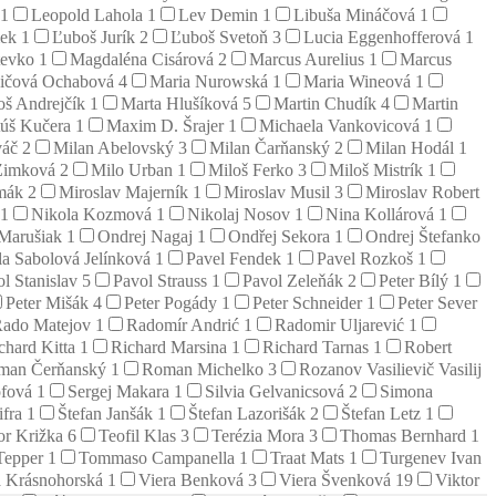
1
Leopold Lahola
1
Lev Demin
1
Libuša Mináčová
1
mek
1
Ľuboš Jurík
2
Ľuboš Svetoň
3
Lucia Eggenhofferová
1
tevko
1
Magdaléna Cisárová
2
Marcus Aurelius
1
Marcus
vičová Ochabová
4
Maria Nurowská
1
Maria Wineová
1
oš Andrejčík
1
Marta Hlušíková
5
Martin Chudík
4
Martin
úš Kučera
1
Maxim D. Šrajer
1
Michaela Vankovicová
1
váč
2
Milan Abelovský
3
Milan Čarňanský
2
Milan Hodál
1
Zimková
2
Milo Urban
1
Miloš Ferko
3
Miloš Mistrík
1
emák
2
Miroslav Majerník
1
Miroslav Musil
3
Miroslav Robert
1
Nikola Kozmová
1
Nikolaj Nosov
1
Nina Kollárová
1
 Marušiak
1
Ondrej Nagaj
1
Ondřej Sekora
1
Ondrej Štefanko
la Sabolová Jelínková
1
Pavel Fendek
1
Pavel Rozkoš
1
l Stanislav
5
Pavol Strauss
1
Pavol Zeleňák
2
Peter Bílý
1
Peter Mišák
4
Peter Pogády
1
Peter Schneider
1
Peter Sever
ado Matejov
1
Radomír Andrić
1
Radomir Uljarević
1
chard Kitta
1
Richard Marsina
1
Richard Tarnas
1
Robert
man Čerňanský
1
Roman Michelko
3
Rozanov Vasilievič Vasilij
öfová
1
Sergej Makara
1
Silvia Gelvanicsová
2
Simona
ifra
1
Štefan Janšák
1
Štefan Lazorišák
2
Štefan Letz
1
or Križka
6
Teofil Klas
3
Terézia Mora
3
Thomas Bernhard
1
Tepper
1
Tommaso Campanella
1
Traat Mats
1
Turgenev Ivan
a Krásnohorská
1
Viera Benková
3
Viera Švenková
19
Viktor