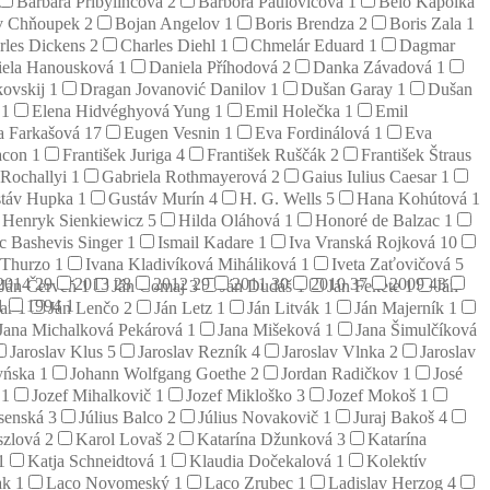
Barbara Pribylincová
2
Barbora Paulovičová
1
Belo Kapolka
v Chňoupek
2
Bojan Angelov
1
Boris Brendza
2
Boris Zala
1
rles Dickens
2
Charles Diehl
1
Chmelár Eduard
1
Dagmar
iela Hanousková
1
Daniela Příhodová
2
Danka Závadová
1
kovskij
1
Dragan Jovanović Danilov
1
Dušan Garay
1
Dušan
j
1
Elena Hidvéghyová Yung
1
Emil Holečka
1
Emil
a Farkašová
17
Eugen Vesnin
1
Eva Fordinálová
1
Eva
acon
1
František Juriga
4
František Ruščák
2
František Štraus
 Rochallyi
1
Gabriela Rothmayerová
2
Gaius Iulius Caesar
1
táv Hupka
1
Gustáv Murín
4
H. G. Wells
5
Hana Kohútová
1
Henryk Sienkiewicz
5
Hilda Oláhová
1
Honoré de Balzac
1
ac Bashevis Singer
1
Ismail Kadare
1
Iva Vranská Rojková
10
 Thurzo
1
Ivana Kladivíková Miháliková
1
Iveta Zaťovičová
5
2014
29
2013
28
2012
29
2011
30
2010
37
2009
43
Ján Červeň
1
Ján Čomaj
3
Ján Dudáš
1
Ján Fekete
1
Ján
1
1994
1
zar
1
Ján Lenčo
2
Ján Letz
1
Ján Litvák
1
Ján Majerník
1
Jana Michalková Pekárová
1
Jana Mišeková
1
Jana Šimulčíková
Jaroslav Klus
5
Jaroslav Rezník
4
Jaroslav Vlnka
2
Jaroslav
yńska
1
Johann Wolfgang Goethe
2
Jordan Radičkov
1
José
š
1
Jozef Mihalkovič
1
Jozef Mikloško
3
Jozef Mokoš
1
esenská
3
Július Balco
2
Július Novakovič
1
Juraj Bakoš
4
szlová
2
Karol Lovaš
2
Katarína Džunková
3
Katarína
1
Katja Schneidtová
1
Klaudia Dočekalová
1
Kolektív
ak
1
Laco Novomeský
1
Laco Zrubec
1
Ladislav Herzog
4