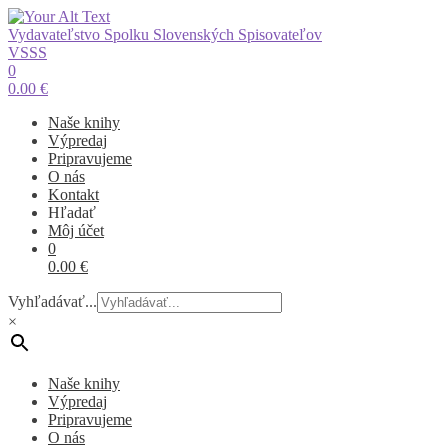
Vydavateľstvo Spolku Slovenských Spisovateľov
VSSS
0
0.00
€
Naše knihy
Výpredaj
Pripravujeme
O nás
Kontakt
Hľadať
Môj účet
0
0.00
€
Vyhľadávať...
×
Naše knihy
Výpredaj
Pripravujeme
O nás