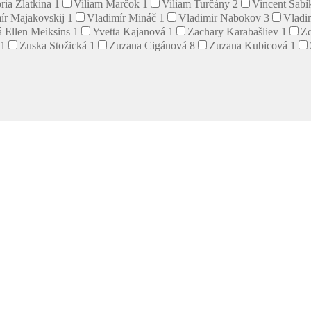
ria Zlatkina
1
Viliam Marčok
1
Viliam Turčány
2
Vincent Šab
ír Majakovskij
1
Vladimír Mináč
1
Vladimir Nabokov
3
Vladi
 Ellen Meiksins
1
Yvetta Kajanová
1
Zachary Karabašliev
1
Z
1
Zuska Stožická
1
Zuzana Cigánová
8
Zuzana Kubicová
1