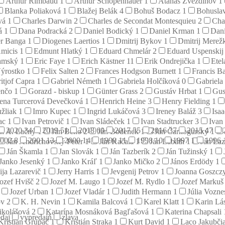
Arthur Rimbaud
1
Arthur Schopenhauer
1
Atanas Zvezdinov
1
Blanka Poliaková
1
Blažej Belák
4
Bohuš Bodacz
1
Bohusla
ová
1
Charles Darwin
2
Charles de Secondat Montesquieu
2
Cha
tá
1
Dana Podracká
2
Daniel Bodický
1
Daniel Krman
1
Dan
er Banga
1
Diogenes Laertios
1
Dmitrij Bykov
1
Dmitrij Merež
micis
1
Edmunt Hlatký
1
Eduard Chmelár
2
Eduard Uspenski
damský
1
Eric Faye
1
Erich Kästner
11
Erik Ondrejička
1
Etel
ýrostko
1
Felix Salten
2
Frances Hodgson Burnett
1
Francis B
ritjof Capra
1
Gabriel Németh
1
Gabriela Holčíková
0
Gabriela
enčo
1
Gorazd - biskup
1
Günter Grass
2
Gustáv Hrbat
1
Gus
ena Turcerová Devečková
1
Henrich Heine
3
Henry Fielding
1
užliak
1
Imro Kupec
1
Ingrid Lukáčová
3
Ireney Baláž
3
Isa
rac
1
Ivan Petrovič
1
Ivan Sládeček
1
Ivan Stadtrucker
3
Ivan
2020
34
2019
51
2018
60
2017
55
2016
37
2015
47
án A. Lačný
1
Ján Beňo
2
Ján Bodenek
1
Ján Čarnogurský
1
2002
8
2001
13
2000
14
1999
11
1998
10
1997
1
1996
Ján Jendrichovský Peter
1
Ján Kačala
1
Ján Labáth
1
Ján La
Ján Škamla
1
Jan Slovák
1
Ján Tazberík
2
Ján Tužinský
1
Janko Jesenký
1
Janko Kráľ
1
Janko Mičko
2
János Erdödy
1
ija Lazarevič
1
Jerry Harris
1
Jevgenij Petrov
1
Joanna Goszcz
Jozef Hvišč
2
Jozef M. Laugo
1
Jozef M. Rydlo
1
Jozef Marku
Jozef Urban
1
Jozef Vladár
1
Judith Hermann
1
Júlia Vozn
ov
2
K. H. Nevin
1
Kamila Balcová
1
Karel Klatt
1
Karin Lá
ikolášová
2
Katarína Mosnáková Bagľašová
1
Katerina Chapsali
daj
vypredajň
zlava
Kristián Grupač
1
Kristián Straka
1
Kurt David
1
Laco Jakubči