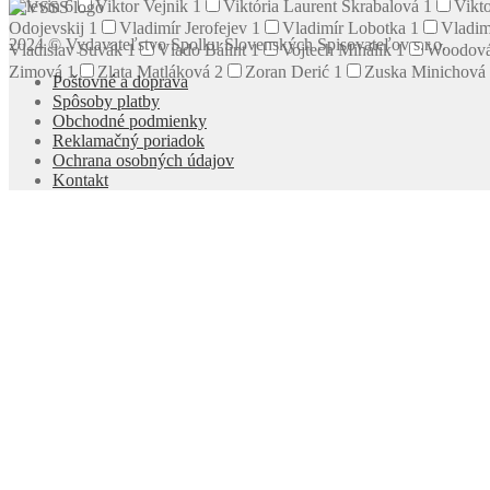
Pelevin
6
Viktor Vejnik
1
Viktória Laurent Škrabalová
1
Vikto
Odojevskij
1
Vladimír Jerofejev
1
Vladimír Lobotka
1
Vladim
2024 © Vydavateľstvo Spolku Slovenských Spisovateľov s.r.o.
Vladislav Suvák
1
Vlado Bálint
1
Vojtech Mihálik
1
Woodová
Zimová
1
Zlata Matláková
2
Zoran Derić
1
Zuska Minichová
Poštovné a doprava
Spôsoby platby
Obchodné podmienky
Reklamačný poriadok
Ochrana osobných údajov
Kontakt