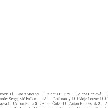
hkovič
1
Albert Michael
1
Aldous Huxley
1
Alena Bartlová
1
ander Sergejevič Puškin
1
Alina Ferdinandy
1
Alojz Lorenc
1
iková
1
Anton Blaha
6
Anton Čulen
1
Anton Habovštiak
2
A