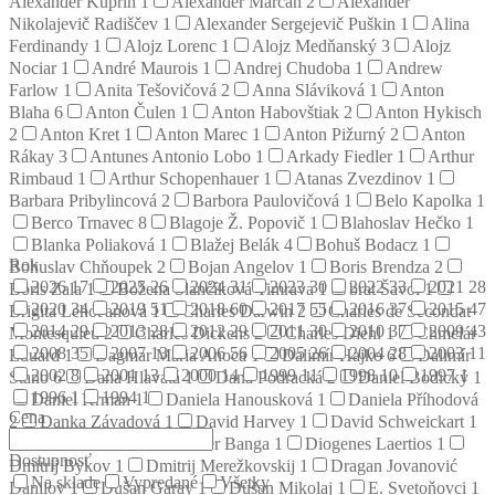
Alexander Kuprin
1
Alexander Marčan
2
Alexander
Nikolajevič Radiščev
1
Alexander Sergejevič Puškin
1
Alina
Ferdinandy
1
Alojz Lorenc
1
Alojz Medňanský
3
Alojz
Nociar
1
André Maurois
1
Andrej Chudoba
1
Andrew
Farlow
1
Anita Tešovičová
2
Anna Sláviková
1
Anton
Blaha
6
Anton Čulen
1
Anton Habovštiak
2
Anton Hykisch
2
Anton Kret
1
Anton Marec
1
Anton Pižurný
2
Anton
Rákay
3
Antunes Antonio Lobo
1
Arkady Fiedler
1
Arthur
Rimbaud
1
Arthur Schopenhauer
1
Atanas Zvezdinov
1
Barbara Pribylincová
2
Barbora Paulovičová
1
Belo Kapolka
1
Berco Trnavec
8
Blagoje Ž. Popovič
1
Blahoslav Hečko
1
Blanka Poliaková
1
Blažej Belák
4
Bohuš Bodacz
1
Rok
Bohuslav Chňoupek
2
Bojan Angelov
1
Boris Brendza
2
2026
17
2025
26
2024
31
2023
30
2022
33
2021
28
Boris Zala
1
Božena Slančíková Timrava
1
brat Šavol
1
2020
34
2019
51
2018
60
2017
55
2016
37
2015
47
Brigita Lehoťanová
1
Charles Darwin
2
Charles de Secondat
2014
29
2013
28
2012
29
2011
30
2010
37
2009
43
Montesquieu
2
Charles Dickens
2
Charles Diehl
1
Chmelár
2008
35
2007
13
2006
56
2005
26
2004
28
2003
11
Eduard
1
Dagmar Mária Anoca
1
Dalimír Hajko
6
Dalimír
2002
8
2001
13
2000
14
1999
11
1998
10
1997
1
Stano
6
Dana Hlavatá
1
Dana Podracká
2
Daniel Bodický
1
1996
1
1994
1
Daniel Krman
1
Daniela Hanousková
1
Daniela Příhodová
Cena
2
Danka Závadová
1
David Harvey
1
David Schweickart
1
Denis Diderot
2
Dezider Banga
1
Diogenes Laertios
1
Dostupnosť
Dmitrij Bykov
1
Dmitrij Merežkovskij
1
Dragan Jovanović
Na sklade
Vypredané
Všetky
Danilov
1
Dušan Garay
1
Dušan Mikolaj
1
E. Svetoňovci
1