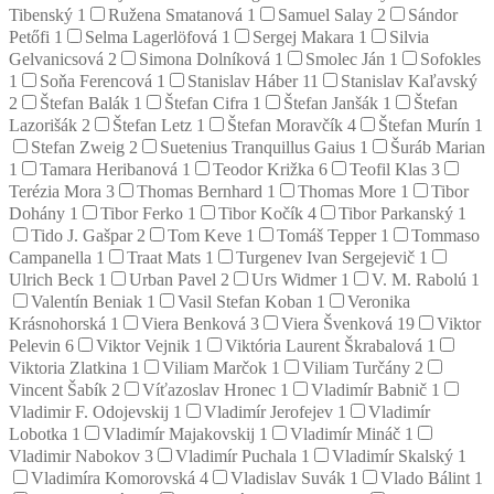
Tibenský
1
Ružena Smatanová
1
Samuel Salay
2
Sándor
Petőfi
1
Selma Lagerlöfová
1
Sergej Makara
1
Silvia
Gelvanicsová
2
Simona Dolníková
1
Smolec Ján
1
Sofokles
1
Soňa Ferencová
1
Stanislav Háber
11
Stanislav Kaľavský
2
Štefan Balák
1
Štefan Cifra
1
Štefan Janšák
1
Štefan
Lazorišák
2
Štefan Letz
1
Štefan Moravčík
4
Štefan Murín
1
Stefan Zweig
2
Suetenius Tranquillus Gaius
1
Šuráb Marian
1
Tamara Heribanová
1
Teodor Križka
6
Teofil Klas
3
Terézia Mora
3
Thomas Bernhard
1
Thomas More
1
Tibor
Dohány
1
Tibor Ferko
1
Tibor Kočík
4
Tibor Parkanský
1
Tido J. Gašpar
2
Tom Keve
1
Tomáš Tepper
1
Tommaso
Campanella
1
Traat Mats
1
Turgenev Ivan Sergejevič
1
Ulrich Beck
1
Urban Pavel
2
Urs Widmer
1
V. M. Rabolú
1
Valentín Beniak
1
Vasil Stefan Koban
1
Veronika
Krásnohorská
1
Viera Benková
3
Viera Švenková
19
Viktor
Pelevin
6
Viktor Vejnik
1
Viktória Laurent Škrabalová
1
Viktoria Zlatkina
1
Viliam Marčok
1
Viliam Turčány
2
Vincent Šabík
2
Víťazoslav Hronec
1
Vladimír Babnič
1
Vladimir F. Odojevskij
1
Vladimír Jerofejev
1
Vladimír
Lobotka
1
Vladimír Majakovskij
1
Vladimír Mináč
1
Vladimir Nabokov
3
Vladimír Puchala
1
Vladimír Skalský
1
Vladimíra Komorovská
4
Vladislav Suvák
1
Vlado Bálint
1