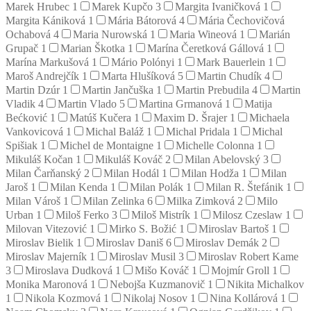
Marek Hrubec
1
Marek Kupčo
3
Margita Ivaničková
1
Margita Kániková
1
Mária Bátorová
4
Mária Čechovičová
Ochabová
4
Maria Nurowská
1
Maria Wineová
1
Marián
Grupač
1
Marian Škotka
1
Marína Čeretková Gállová
1
Marína Markušová
1
Mário Polónyi
1
Mark Bauerlein
1
Maroš Andrejčík
1
Marta Hlušíková
5
Martin Chudík
4
Martin Dzúr
1
Martin Jančuška
1
Martin Prebudila
4
Martin
Vladik
4
Martin Vlado
5
Martina Grmanová
1
Matija
Bećković
1
Matúš Kučera
1
Maxim D. Šrajer
1
Michaela
Vankovicová
1
Michal Baláž
1
Michal Pridala
1
Michal
Spišiak
1
Michel de Montaigne
1
Michelle Colonna
1
Mikuláš Kočan
1
Mikuláš Kováč
2
Milan Abelovský
3
Milan Čarňanský
2
Milan Hodál
1
Milan Hodža
1
Milan
Jaroš
1
Milan Kenda
1
Milan Polák
1
Milan R. Štefánik
1
Milan Vároš
1
Milan Zelinka
6
Milka Zimková
2
Milo
Urban
1
Miloš Ferko
3
Miloš Mistrík
1
Milosz Czeslaw
1
Milovan Vitezović
1
Mirko S. Božić
1
Miroslav Bartoš
1
Miroslav Bielik
1
Miroslav Daniš
6
Miroslav Demák
2
Miroslav Majerník
1
Miroslav Musil
3
Miroslav Robert Kame
3
Miroslava Dudková
1
Mišo Kováč
1
Mojmír Groll
1
Monika Maronová
1
Nebojša Kuzmanovič
1
Nikita Michalkov
1
Nikola Kozmová
1
Nikolaj Nosov
1
Nina Kollárová
1