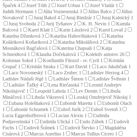
Špaček
4
Jozef Tóth
2
Jozef Urban
1
Jozef Vladár
1
Judith Hermann
1
Júlia Voznesenská
3
Július Balco
2
Július
Novakovič
1
Juraj Bakoš
4
Juraj Bindzár
1
Juraj Kalnický
1
Juraj Svoboda
2
Jurij Tyňanov
2
K. H. Nevin
1
Kamila
Balcová
1
Karel Klatt
1
Karin Lászlová
2
Karol Lovaš
2
Katarína Džunková
3
Katarína Habovštiaková
1
Katarína
Koláriková Koňariková
2
Katarína Mikolášová
2
Katarína
Mosnáková Bagľašová
1
Katerina Chapsali
1
Katja
Schneidtová
1
Klaudia Dočekalová
1
Kolektív autorov
26
Koloman Sokol
1
Konštantín Filozof - sv. Cyril
1
Kristián
Grupač
1
Kristián Straka
1
Kurt David
1
Laco Jakubčiak
1
Laco Novomeský
1
Laco Zrubec
1
Ladislav Herzog
4
Ladislav Nádaši Jégé
1
Ladislav Šimon
1
Ladislav Švihran
1
Ladislav Ťažký
4
Lena Riečanská
7
Leonid Andrejev
Nikolajovič
1
Leopold Lahola
1
Lev Demin
1
Libuša
Mináčová
1
Libuša Vikorová
1
Losskij Onufrejevič Nikolaj
1
Ľubana Holeštiaková
1
Ľubomír Maretta
1
Ľubomír Olach
1
Ĺubomír Schramek
1
Ľuboš Jurík
2
Ľuboš Svetoň
3
Lucia Eggenhofferová
1
Lucian Alexiu
1
Ľudmila
Podjavorinská
1
Ľudmila Ulická
1
Ľudo Zúbek
1
Ľudovít
Fuchs
1
Ľudovít Šrámek
1
Ľudovít Števko
1
Magdaléna
Cisárová
2
Marcus Aurelius
1
Marcus Tullius Cicero
1