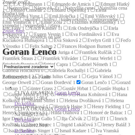
Zoradiť podľa
E.T.A. Hoffmann
1
Edmondo de Amicis
1
Edmunt Hlatký
Najnovšie
Názov (A-Z)
Najvyššia cena
Najnižšia cena
1
Eduard Chmelár
2
Eduard Uspenskij
1
Elena
Product tag
Hidvéghyová Yung
1
Emil Holečka
1
Emil Višňovský
1
None
eknihy
knihy
knihy+eknihy
pripravujeme
Emil Vontorčík
1
Émile Zola
2
Erazmus Rotterdamský
1
vypredaj
vypredajň
zlava
Eric Faye
1
Erich Kästner
11
Erik Ondrejička
1
Etela
Zrušiť filtre
Farkašová
17
Eugen Vesnin
1
Eva Fordinálová
1
Eva
Show only products on sale
Kuciaková Humajová
1
Eva Sisková
2
Evelyn Grill
1
Feďo
Výrostko
1
Felix Salten
2
Frances Hodgson Burnett
1
Goran Lenčo
Francis Bacon
1
František Juriga
4
František Ruščák
2
František Štraus
2
František Višváder
1
Franz Werfel
1
Friedrich Romig
1
Fritjof Capra
1
Gabriel Németh
1
Gabriela Holčíková
0
Gabriela Rochallyi
1
Gabriela
Rothmayerová
2
Gaius Iulius Caesar
1
Gejza Vámoš
3
Zobrazených 1 zo 1 kníh
George Orwell
2
Goran Đorđević
1
Goran Lenčo
1
Gorazd
- biskup
1
Günter Grass
2
Gustáv Hrbat
1
Gustáv Hupka
1
CLIVÁ OKARÍNA
Goran Lenčo
Gustáv Murín
4
H. G. Wells
5
Hana Kohútová
1
Hana
Na sklade
12.90 €
Košková
3
Harald Stiffel
1
Helena Dvořáková
1
Helena
Do košíka
Turcerová Devečková
1
Henrich Heine
3
Henry Fielding
1
CLIVÁ OKARÍNA
Goran Lenčo
Henryk Sienkiewicz
5
Hilda Oláhová
1
Honoré de Balzac
1
Na sklade
12.90 €
Igor Daniš
1
Igor Gallo
5
Ilja Čičvák
2
Iľja Iľf
1
Imrich
Do košíka
Kružliak
1
Imro Kupec
1
Ingrid Lukáčová
3
Ireney Baláž
3
Na sklade
12.90 €
Do košíka
Isaac Bashevis Singer
1
Ismail Kadare
1
Iva Vranská