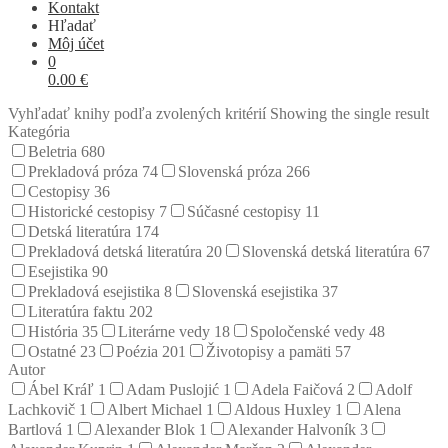
Kontakt
Hľadať
Môj účet
0
0.00
€
Vyhľadať knihy podľa zvolených kritérií
Showing the single result
Kategória
Beletria
680
Prekladová próza
74
Slovenská próza
266
Cestopisy
36
Historické cestopisy
7
Súčasné cestopisy
11
Detská literatúra
174
Prekladová detská literatúra
20
Slovenská detská literatúra
67
Esejistika
90
Prekladová esejistika
8
Slovenská esejistika
37
Literatúra faktu
202
História
35
Literárne vedy
18
Spoločenské vedy
48
Ostatné
23
Poézia
201
Životopisy a pamäti
57
Autor
Ábel Kráľ
1
Adam Puslojić
1
Adela Faičová
2
Adolf
Lachkovič
1
Albert Michael
1
Aldous Huxley
1
Alena
Bartlová
1
Alexander Blok
1
Alexander Halvoník
3