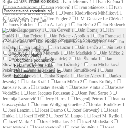
12.90
€
Pridať do košíka
Rojková
10
Ivan Izakovič
1
Ivan Jefremov
1
Ivan Kučma
1
Ivan Negrišorac
1
Ivan Petrovič
1
Ivan Sládeček
1
Ivan
Stadtrucker
3
Ivan Thurzo
1
Ivana Kladivíková Miháliková
1
Iveta Zaťovičová
5
Ivo Engler
2
J. M. Gustave Le Clézio
1
Zobrazených 1 zo 1 kníh
James Fulcher
1
Ján A. Lačný
1
Ján Beňo
2
Ján Bodenek
1
Ján Čarnogurský
1
Ján Červeň
1
Ján Čomaj
3
Ján
Dudáš
1
Ján Fekete
1
Ján Fekete - Apolkin
1
Ján Francisci
1
2024 © Vydavateľstvo Spolku Slovenských Spisovateľov s.r.o.
Ján Hnilica
1
Ján Hoštaj
1
Ján Jendrichovský Peter
1
Ján
Kačala
1
Ján Labáth
1
Ján Lazar
1
Ján Lenčo
2
Ján Letz
1
Poštovné a doprava
Ján Litvák
1
Ján Majerník
1
Ján Maršálek
3
Ján Mičko
2
Spôsoby platby
Ján Patarák
1
Ján Podmanický
2
Ján Škamla
1
Jan
Obchodné podmienky
Slovák
1
Ján Tazberík
2
Ján Tužinský
1
Jana Michalková
Reklamačný poriadok
Pekárová
1
Jana Mišeková
1
Jana Šimulčíková
1
Jana
Ochrana osobných údajov
Kontakt
Štefánia Kuzmová
1
Janka Kupala
1
Janko Alexy
1
Janko
Jesenký
1
Janko Kráľ
1
Janko Mičko
2
János Erdödy
1
Jaroslav Klus
5
Jaroslav Rezník
4
Jaroslav Vlnka
2
Jaroslav
Vodrážka
1
Jean Jacques Rousseau
2
Jean Paul Sartre
3
Jeremija Lazarevič
1
Jerry Harris
1
Jevgenij Petrov
1
Joanna
Goszczyńska
1
Johann Wolfgang Goethe
2
Jordan Radičkov
1
José Lenzini
1
Jozef Darmo
6
Jozef Girovský
1
Jozef
Hnitka
1
Jozef Hvišč
2
Jozef M. Laugo
1
Jozef M. Rydlo
1
Jozef Markuš
1
Jozef Mihalkovič
1
Jozef Mikloško
3
Jozef Mokoš
1
Jozef Pavlovič
1
Jozef Škultéty
1
Jozef