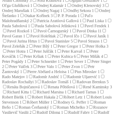
Noam Chomsky
3
Nora Krausová
1
Ognjan Gerdžikov
1
Oľga Gluštíková
1
Ondrej Kalamár
1
Ondrej Klenovský
3
Ondrej Marušiak
1
Ondrej Nagaj
1
Ondřej Sekora
1
Ondrej
Štefanko
1
Otakar Kořínek
3
P. P. Porada
1
Paľo
Malohradňanský
2
Patricia Aratóová Gallová
1
Paul Liska
1
Paula Sabolová
1
Paula Sabolová Jelínková
1
Pavel Fendek
1
Pavel Rozkoš
1
Pavol Čarnogurský
1
Pavol Dinka
11
Pavol Garan
1
Pavol Holeštiak
2
Pavol Ičo
1
Pavol Janík
1
Pavol Jurina Hrtus
1
Pavol Stanislav
5
Pavol Strauss
1
Pavol Zeleňák
2
Peter Bílý
1
Peter Gregor
1
Peter Holka
3
Peter Hotra
1
Peter Juščák
1
Peter Karvaš
1
Peter
Kováčik
1
Peter Kršiak
1
Peter Kubica
6
Peter Mišák
4
Peter Pogády
1
Peter Schneider
1
Peter Sever
1
Peter Singer
2
Peter Valček
3
Peter Valo
1
Peter Zvon
1
Petr
Žantovský
1
Pierre Abélard a Heloisa
1
Pius Miroslav
1
Rado Matejov
1
Radomír Andrić
1
Radomir Uljarević
1
Radoslav Rochallyi
3
Radoslav Tomáš
1
Radovan Brenkus
5
Renáta Bojničanová
1
Renata Pôbišová
1
René Kaminsky
3
Richard Kitta
1
Richard Marsina
1
Richard Tarnas
1
Robert Bielik
1
Robert Hakala
2
Róbert Letz
1
Robert Louis
Stevenson
1
Róbert Müller
1
Rodney G. Peffer
1
Roman
Beňo
1
Roman Čerňanský
1
Roman Michelko
3
Rozanov
Vasilievič Vasilij
2
Rudolf Dilong
1
Rudolf Fabry
1
Rudolf