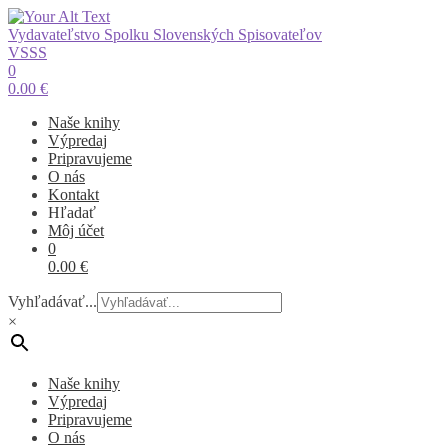
Vydavateľstvo Spolku Slovenských Spisovateľov
VSSS
0
0.00
€
Naše knihy
Výpredaj
Pripravujeme
O nás
Kontakt
Hľadať
Môj účet
0
0.00
€
Vyhľadávať...
×
Naše knihy
Výpredaj
Pripravujeme
O nás