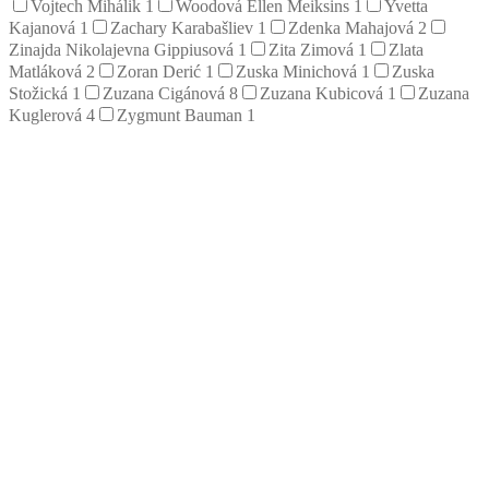
Vojtech Mihálik
1
Woodová Ellen Meiksins
1
Yvetta
Kajanová
1
Zachary Karabašliev
1
Zdenka Mahajová
2
Zinajda Nikolajevna Gippiusová
1
Zita Zimová
1
Zlata
Matláková
2
Zoran Derić
1
Zuska Minichová
1
Zuska
Stožická
1
Zuzana Cigánová
8
Zuzana Kubicová
1
Zuzana
Kuglerová
4
Zygmunt Bauman
1