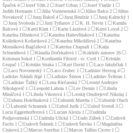
Špaček
4
Jozef Tóth
2
Jozef Urban
1
Jozef Vladár
1
Judith Hermann
1
Júlia Voznesenská
3
Július Balco
2
Július
Novakovič
1
Juraj Bakoš
4
Juraj Bindzár
1
Juraj Kalnický
1
Juraj Svoboda
2
Jurij Tyňanov
2
K. H. Nevin
1
Kamila
Balcová
1
Karel Klatt
1
Karin Lászlová
2
Karol Lovaš
2
Katarína Džunková
3
Katarína Habovštiaková
1
Katarína
Koláriková Koňariková
2
Katarína Mikolášová
2
Katarína
Mosnáková Bagľašová
1
Katerina Chapsali
1
Katja
Schneidtová
1
Klaudia Dočekalová
1
Kolektív autorov
26
Koloman Sokol
1
Konštantín Filozof - sv. Cyril
1
Kristián
Grupač
1
Kristián Straka
1
Kurt David
1
Laco Jakubčiak
1
Laco Novomeský
1
Laco Zrubec
1
Ladislav Herzog
4
Ladislav Nádaši Jégé
1
Ladislav Šimon
1
Ladislav Švihran
1
Ladislav Ťažký
4
Lena Riečanská
7
Leonid Andrejev
Nikolajovič
1
Leopold Lahola
1
Lev Demin
1
Libuša
Mináčová
1
Libuša Vikorová
1
Losskij Onufrejevič Nikolaj
1
Ľubana Holeštiaková
1
Ľubomír Maretta
1
Ľubomír Olach
1
Ĺubomír Schramek
1
Ľuboš Jurík
2
Ľuboš Svetoň
3
Lucia Eggenhofferová
1
Lucian Alexiu
1
Ľudmila
Podjavorinská
1
Ľudmila Ulická
1
Ľudo Zúbek
1
Ľudovít
Fuchs
1
Ľudovít Šrámek
1
Ľudovít Števko
1
Magdaléna
Cisárová
2
Marcus Aurelius
1
Marcus Tullius Cicero
1