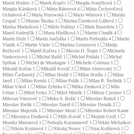
Marek Hrubec
1
Marek Kupčo
3
Margita Ivaničková
1
Margita Kániková
1
Mária Bátorová
4
Mária Čechovičová
Ochabová
4
Maria Nurowská
1
Maria Wineová
1
Marián
Grupač
1
Marian Škotka
1
Marína Čeretková Gállová
1
Marína Markušová
1
Mário Polónyi
1
Mark Bauerlein
1
Maroš Andrejčík
1
Marta Hlušíková
5
Martin Chudík
4
Martin Dzúr
1
Martin Jančuška
1
Martin Prebudila
4
Martin
Vladik
4
Martin Vlado
5
Martina Grmanová
1
Matija
Bećković
1
Matúš Kučera
1
Maxim D. Šrajer
1
Michaela
Vankovicová
1
Michal Baláž
1
Michal Pridala
1
Michal
Spišiak
1
Michel de Montaigne
1
Michelle Colonna
1
Mikuláš Kočan
1
Mikuláš Kováč
2
Milan Abelovský
3
Milan Čarňanský
2
Milan Hodál
1
Milan Hodža
1
Milan
Jaroš
1
Milan Kenda
1
Milan Polák
1
Milan R. Štefánik
1
Milan Vároš
1
Milan Zelinka
6
Milka Zimková
2
Milo
Urban
1
Miloš Ferko
3
Miloš Mistrík
1
Milosz Czeslaw
1
Milovan Vitezović
1
Mirko S. Božić
1
Miroslav Bartoš
1
Miroslav Bielik
1
Miroslav Daniš
6
Miroslav Demák
2
Miroslav Majerník
1
Miroslav Musil
3
Miroslav Robert Kame
3
Miroslava Dudková
1
Mišo Kováč
1
Mojmír Groll
1
Monika Maronová
1
Nebojša Kuzmanovič
1
Nikita Michalkov
1
Nikola Kozmová
1
Nikolaj Nosov
1
Nina Kollárová
1