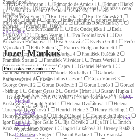
Zoradiť podľa
E.T.A. Hoffmann
1
Edmondo de Amicis
1
Edmunt Hlatký
Najnovšie
Názov (A-Z)
Najvyššia cena
Najnižšia cena
1
Eduard Chmelár
2
Eduard Uspenskij
1
Elena
Product tag
Hidvéghyová Yung
1
Emil Holečka
1
Emil Višňovský
1
None
eknihy
knihy
knihy+eknihy
pripravujeme
Emil Vontorčík
1
Émile Zola
2
Erazmus Rotterdamský
1
vypredaj
vypredajň
zlava
Eric Faye
1
Erich Kästner
11
Erik Ondrejička
1
Etela
Zrušiť filtre
Farkašová
17
Eugen Vesnin
1
Eva Fordinálová
1
Eva
Show only products on sale
Kuciaková Humajová
1
Eva Sisková
2
Evelyn Grill
1
Feďo
Výrostko
1
Felix Salten
2
Frances Hodgson Burnett
1
Jozef Markuš
Francis Bacon
1
František Juriga
4
František Ruščák
2
František Štraus
2
František Višváder
1
Franz Werfel
1
Friedrich Romig
1
Fritjof Capra
1
Gabriel Németh
1
Gabriela Holčíková
0
Gabriela Rochallyi
1
Gabriela
Rothmayerová
2
Gaius Iulius Caesar
1
Gejza Vámoš
3
Zobrazených 1 zo 1 kníh
George Orwell
2
Goran Đorđević
1
Goran Lenčo
1
Gorazd
- biskup
1
Günter Grass
2
Gustáv Hrbat
1
Gustáv Hupka
1
Ľudovít Štúr, štúrovci a slovenský osud (1815 – 2015)
Jozef
Gustáv Murín
4
H. G. Wells
5
Hana Kohútová
1
Hana
Markuš
Košková
3
Harald Stiffel
1
Helena Dvořáková
1
Helena
Vypredané
9.90 €
Turcerová Devečková
1
Henrich Heine
3
Henry Fielding
1
Do košíka
Henryk Sienkiewicz
5
Hilda Oláhová
1
Honoré de Balzac
1
Ľudovít Štúr, štúrovci a slovenský osud (1815 – 2015)
Jozef
Igor Daniš
1
Igor Gallo
5
Ilja Čičvák
2
Iľja Iľf
1
Imrich
Markuš
Kružliak
1
Imro Kupec
1
Ingrid Lukáčová
3
Ireney Baláž
3
Vypredané
9.90 €
Do košíka
Isaac Bashevis Singer
1
Ismail Kadare
1
Iva Vranská