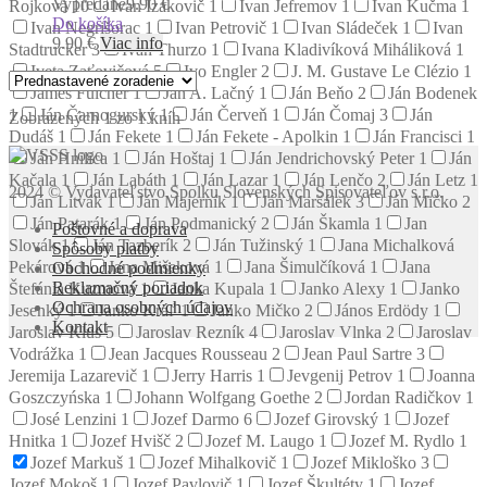
Vypredané
9.90 €
Rojková
10
Ivan Izakovič
1
Ivan Jefremov
1
Ivan Kučma
1
Do košíka
Ivan Negrišorac
1
Ivan Petrovič
1
Ivan Sládeček
1
Ivan
9.90
€
Viac info
Stadtrucker
3
Ivan Thurzo
1
Ivana Kladivíková Miháliková
1
Iveta Zaťovičová
5
Ivo Engler
2
J. M. Gustave Le Clézio
1
James Fulcher
1
Ján A. Lačný
1
Ján Beňo
2
Ján Bodenek
1
Ján Čarnogurský
1
Ján Červeň
1
Ján Čomaj
3
Ján
Zobrazených 1 zo 1 kníh
Dudáš
1
Ján Fekete
1
Ján Fekete - Apolkin
1
Ján Francisci
1
Ján Hnilica
1
Ján Hoštaj
1
Ján Jendrichovský Peter
1
Ján
Kačala
1
Ján Labáth
1
Ján Lazar
1
Ján Lenčo
2
Ján Letz
1
2024 © Vydavateľstvo Spolku Slovenských Spisovateľov s.r.o.
Ján Litvák
1
Ján Majerník
1
Ján Maršálek
3
Ján Mičko
2
Ján Patarák
1
Ján Podmanický
2
Ján Škamla
1
Jan
Poštovné a doprava
Slovák
1
Ján Tazberík
2
Ján Tužinský
1
Jana Michalková
Spôsoby platby
Pekárová
1
Jana Mišeková
1
Jana Šimulčíková
1
Jana
Obchodné podmienky
Reklamačný poriadok
Štefánia Kuzmová
1
Janka Kupala
1
Janko Alexy
1
Janko
Ochrana osobných údajov
Jesenký
1
Janko Kráľ
1
Janko Mičko
2
János Erdödy
1
Kontakt
Jaroslav Klus
5
Jaroslav Rezník
4
Jaroslav Vlnka
2
Jaroslav
Vodrážka
1
Jean Jacques Rousseau
2
Jean Paul Sartre
3
Jeremija Lazarevič
1
Jerry Harris
1
Jevgenij Petrov
1
Joanna
Goszczyńska
1
Johann Wolfgang Goethe
2
Jordan Radičkov
1
José Lenzini
1
Jozef Darmo
6
Jozef Girovský
1
Jozef
Hnitka
1
Jozef Hvišč
2
Jozef M. Laugo
1
Jozef M. Rydlo
1
Jozef Markuš
1
Jozef Mihalkovič
1
Jozef Mikloško
3
Jozef Mokoš
1
Jozef Pavlovič
1
Jozef Škultéty
1
Jozef