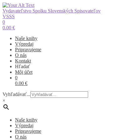
Vydavateľstvo Spolku Slovenských Spisovateľov
VSSS
0
0.00
€
Naše knihy
Výpredaj
Pripravujeme
O nás
Kontakt
Hľadať
Môj účet
0
0.00
€
Vyhľadávať...
×
Naše knihy
Výpredaj
Pripravujeme
O nás