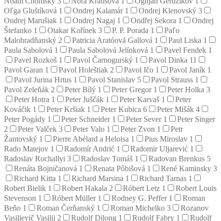
Noam Chomsky
3
Nora Krausová
1
Ognjan Gerdžikov
1
Oľga Gluštíková
1
Ondrej Kalamár
1
Ondrej Klenovský
3
Ondrej Marušiak
1
Ondrej Nagaj
1
Ondřej Sekora
1
Ondrej
Štefanko
1
Otakar Kořínek
3
P. P. Porada
1
Paľo
Malohradňanský
2
Patricia Aratóová Gallová
1
Paul Liska
1
Paula Sabolová
1
Paula Sabolová Jelínková
1
Pavel Fendek
1
Pavel Rozkoš
1
Pavol Čarnogurský
1
Pavol Dinka
11
Pavol Garan
1
Pavol Holeštiak
2
Pavol Ičo
1
Pavol Janík
1
Pavol Jurina Hrtus
1
Pavol Stanislav
5
Pavol Strauss
1
Pavol Zeleňák
2
Peter Bílý
1
Peter Gregor
1
Peter Holka
3
Peter Hotra
1
Peter Juščák
1
Peter Karvaš
1
Peter
Kováčik
1
Peter Kršiak
1
Peter Kubica
6
Peter Mišák
4
Peter Pogády
1
Peter Schneider
1
Peter Sever
1
Peter Singer
2
Peter Valček
3
Peter Valo
1
Peter Zvon
1
Petr
Žantovský
1
Pierre Abélard a Heloisa
1
Pius Miroslav
1
Rado Matejov
1
Radomír Andrić
1
Radomir Uljarević
1
Radoslav Rochallyi
3
Radoslav Tomáš
1
Radovan Brenkus
5
Renáta Bojničanová
1
Renata Pôbišová
1
René Kaminsky
3
Richard Kitta
1
Richard Marsina
1
Richard Tarnas
1
Robert Bielik
1
Robert Hakala
2
Róbert Letz
1
Robert Louis
Stevenson
1
Róbert Müller
1
Rodney G. Peffer
1
Roman
Beňo
1
Roman Čerňanský
1
Roman Michelko
3
Rozanov
Vasilievič Vasilij
2
Rudolf Dilong
1
Rudolf Fabry
1
Rudolf