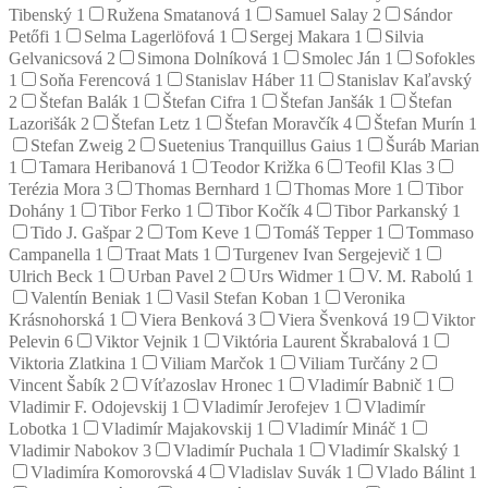
Tibenský
1
Ružena Smatanová
1
Samuel Salay
2
Sándor
Petőfi
1
Selma Lagerlöfová
1
Sergej Makara
1
Silvia
Gelvanicsová
2
Simona Dolníková
1
Smolec Ján
1
Sofokles
1
Soňa Ferencová
1
Stanislav Háber
11
Stanislav Kaľavský
2
Štefan Balák
1
Štefan Cifra
1
Štefan Janšák
1
Štefan
Lazorišák
2
Štefan Letz
1
Štefan Moravčík
4
Štefan Murín
1
Stefan Zweig
2
Suetenius Tranquillus Gaius
1
Šuráb Marian
1
Tamara Heribanová
1
Teodor Križka
6
Teofil Klas
3
Terézia Mora
3
Thomas Bernhard
1
Thomas More
1
Tibor
Dohány
1
Tibor Ferko
1
Tibor Kočík
4
Tibor Parkanský
1
Tido J. Gašpar
2
Tom Keve
1
Tomáš Tepper
1
Tommaso
Campanella
1
Traat Mats
1
Turgenev Ivan Sergejevič
1
Ulrich Beck
1
Urban Pavel
2
Urs Widmer
1
V. M. Rabolú
1
Valentín Beniak
1
Vasil Stefan Koban
1
Veronika
Krásnohorská
1
Viera Benková
3
Viera Švenková
19
Viktor
Pelevin
6
Viktor Vejnik
1
Viktória Laurent Škrabalová
1
Viktoria Zlatkina
1
Viliam Marčok
1
Viliam Turčány
2
Vincent Šabík
2
Víťazoslav Hronec
1
Vladimír Babnič
1
Vladimir F. Odojevskij
1
Vladimír Jerofejev
1
Vladimír
Lobotka
1
Vladimír Majakovskij
1
Vladimír Mináč
1
Vladimir Nabokov
3
Vladimír Puchala
1
Vladimír Skalský
1
Vladimíra Komorovská
4
Vladislav Suvák
1
Vlado Bálint
1