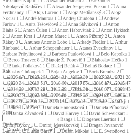
Alexander Kuprin
1
Alexander Marčan
2
Alexander
Nikolajevič Radiščev
1
Alexander Sergejevič Puškin
1
Alina
Ferdinandy
1
Alojz Lorenc
1
Alojz Medňanský
3
Alojz
Nociar
1
André Maurois
1
Andrej Chudoba
1
Andrew
Farlow
1
Anita Tešovičová
2
Anna Sláviková
1
Anton
Blaha
6
Anton Čulen
1
Anton Habovštiak
2
Anton Hykisch
2
Anton Kret
1
Anton Marec
1
Anton Pižurný
2
Anton
Rákay
3
Antunes Antonio Lobo
1
Arkady Fiedler
1
Arthur
Rimbaud
1
Arthur Schopenhauer
1
Atanas Zvezdinov
1
Barbara Pribylincová
2
Barbora Paulovičová
1
Belo Kapolka
1
Berco Trnavec
8
Blagoje Ž. Popovič
1
Blahoslav Hečko
1
Blanka Poliaková
1
Blažej Belák
4
Bohuš Bodacz
1
Rok
Bohuslav Chňoupek
2
Bojan Angelov
1
Boris Brendza
2
2026
17
2025
26
2024
31
2023
30
2022
33
2021
28
Boris Zala
1
Božena Slančíková Timrava
1
brat Šavol
1
2020
34
2019
51
2018
60
2017
55
2016
37
2015
47
Brigita Lehoťanová
1
Charles Darwin
2
Charles de Secondat
2014
29
2013
28
2012
29
2011
30
2010
37
2009
43
Montesquieu
2
Charles Dickens
2
Charles Diehl
1
Chmelár
2008
35
2007
13
2006
56
2005
26
2004
28
2003
11
Eduard
1
Dagmar Mária Anoca
1
Dalimír Hajko
6
Dalimír
2002
8
2001
13
2000
14
1999
11
1998
10
1997
1
Stano
6
Dana Hlavatá
1
Dana Podracká
2
Daniel Bodický
1
1996
1
1994
1
Daniel Krman
1
Daniela Hanousková
1
Daniela Příhodová
Cena
2
Danka Závadová
1
David Harvey
1
David Schweickart
1
Denis Diderot
2
Dezider Banga
1
Diogenes Laertios
1
Dostupnosť
Dmitrij Bykov
1
Dmitrij Merežkovskij
1
Dragan Jovanović
Na sklade
Vypredané
Všetky
Danilov
1
Dušan Garay
1
Dušan Mikolaj
1
E. Svetoňovci
1