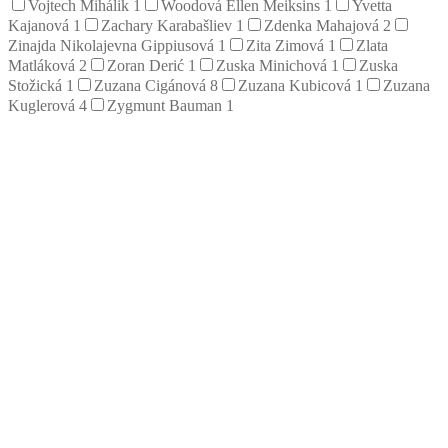
Vojtech Mihálik
1
Woodová Ellen Meiksins
1
Yvetta
Kajanová
1
Zachary Karabašliev
1
Zdenka Mahajová
2
Zinajda Nikolajevna Gippiusová
1
Zita Zimová
1
Zlata
Matláková
2
Zoran Derić
1
Zuska Minichová
1
Zuska
Stožická
1
Zuzana Cigánová
8
Zuzana Kubicová
1
Zuzana
Kuglerová
4
Zygmunt Bauman
1