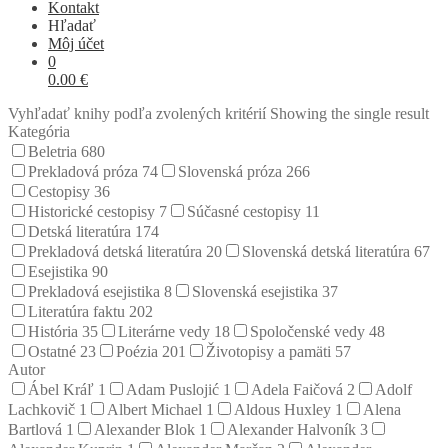
Kontakt
Hľadať
Môj účet
0
0.00
€
Vyhľadať knihy podľa zvolených kritérií
Showing the single result
Kategória
Beletria
680
Prekladová próza
74
Slovenská próza
266
Cestopisy
36
Historické cestopisy
7
Súčasné cestopisy
11
Detská literatúra
174
Prekladová detská literatúra
20
Slovenská detská literatúra
67
Esejistika
90
Prekladová esejistika
8
Slovenská esejistika
37
Literatúra faktu
202
História
35
Literárne vedy
18
Spoločenské vedy
48
Ostatné
23
Poézia
201
Životopisy a pamäti
57
Autor
Ábel Kráľ
1
Adam Puslojić
1
Adela Faičová
2
Adolf
Lachkovič
1
Albert Michael
1
Aldous Huxley
1
Alena
Bartlová
1
Alexander Blok
1
Alexander Halvoník
3