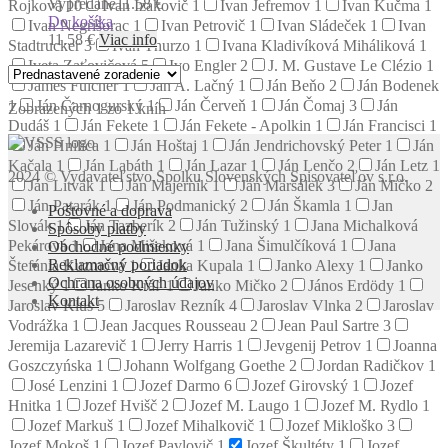
Vypredané
11.58 €
Rojková
10
Ivan Izakovič
1
Ivan Jefremov
1
Ivan Kučma
1
Do košíka
Ivan Negrišorac
1
Ivan Petrovič
1
Ivan Sládeček
1
Ivan
11.58
€
Viac info
Stadtrucker
3
Ivan Thurzo
1
Ivana Kladivíková Miháliková
1
Iveta Zaťovičová
5
Ivo Engler
2
J. M. Gustave Le Clézio
1
James Fulcher
1
Ján A. Lačný
1
Ján Beňo
2
Ján Bodenek
1
Ján Čarnogurský
1
Ján Červeň
1
Ján Čomaj
3
Ján
Zobrazených 1 zo 1 kníh
Dudáš
1
Ján Fekete
1
Ján Fekete - Apolkin
1
Ján Francisci
1
Ján Hnilica
1
Ján Hoštaj
1
Ján Jendrichovský Peter
1
Ján
Kačala
1
Ján Labáth
1
Ján Lazar
1
Ján Lenčo
2
Ján Letz
1
2024 © Vydavateľstvo Spolku Slovenských Spisovateľov s.r.o.
Ján Litvák
1
Ján Majerník
1
Ján Maršálek
3
Ján Mičko
2
Ján Patarák
1
Ján Podmanický
2
Ján Škamla
1
Jan
Poštovné a doprava
Slovák
1
Ján Tazberík
2
Ján Tužinský
1
Jana Michalková
Spôsoby platby
Pekárová
1
Jana Mišeková
1
Jana Šimulčíková
1
Jana
Obchodné podmienky
Reklamačný poriadok
Štefánia Kuzmová
1
Janka Kupala
1
Janko Alexy
1
Janko
Ochrana osobných údajov
Jesenký
1
Janko Kráľ
1
Janko Mičko
2
János Erdödy
1
Kontakt
Jaroslav Klus
5
Jaroslav Rezník
4
Jaroslav Vlnka
2
Jaroslav
Vodrážka
1
Jean Jacques Rousseau
2
Jean Paul Sartre
3
Jeremija Lazarevič
1
Jerry Harris
1
Jevgenij Petrov
1
Joanna
Goszczyńska
1
Johann Wolfgang Goethe
2
Jordan Radičkov
1
José Lenzini
1
Jozef Darmo
6
Jozef Girovský
1
Jozef
Hnitka
1
Jozef Hvišč
2
Jozef M. Laugo
1
Jozef M. Rydlo
1
Jozef Markuš
1
Jozef Mihalkovič
1
Jozef Mikloško
3
Jozef Mokoš
1
Jozef Pavlovič
1
Jozef Škultéty
1
Jozef