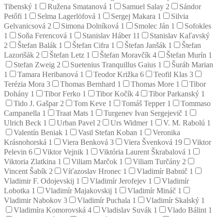
Tibenský
1
Ružena Smatanová
1
Samuel Salay
2
Sándor
Petőfi
1
Selma Lagerlöfová
1
Sergej Makara
1
Silvia
Gelvanicsová
2
Simona Dolníková
1
Smolec Ján
1
Sofokles
1
Soňa Ferencová
1
Stanislav Háber
11
Stanislav Kaľavský
2
Štefan Balák
1
Štefan Cifra
1
Štefan Janšák
1
Štefan
Lazorišák
2
Štefan Letz
1
Štefan Moravčík
4
Štefan Murín
1
Stefan Zweig
2
Suetenius Tranquillus Gaius
1
Šuráb Marian
1
Tamara Heribanová
1
Teodor Križka
6
Teofil Klas
3
Terézia Mora
3
Thomas Bernhard
1
Thomas More
1
Tibor
Dohány
1
Tibor Ferko
1
Tibor Kočík
4
Tibor Parkanský
1
Tido J. Gašpar
2
Tom Keve
1
Tomáš Tepper
1
Tommaso
Campanella
1
Traat Mats
1
Turgenev Ivan Sergejevič
1
Ulrich Beck
1
Urban Pavel
2
Urs Widmer
1
V. M. Rabolú
1
Valentín Beniak
1
Vasil Stefan Koban
1
Veronika
Krásnohorská
1
Viera Benková
3
Viera Švenková
19
Viktor
Pelevin
6
Viktor Vejnik
1
Viktória Laurent Škrabalová
1
Viktoria Zlatkina
1
Viliam Marčok
1
Viliam Turčány
2
Vincent Šabík
2
Víťazoslav Hronec
1
Vladimír Babnič
1
Vladimir F. Odojevskij
1
Vladimír Jerofejev
1
Vladimír
Lobotka
1
Vladimír Majakovskij
1
Vladimír Mináč
1
Vladimir Nabokov
3
Vladimír Puchala
1
Vladimír Skalský
1
Vladimíra Komorovská
4
Vladislav Suvák
1
Vlado Bálint
1