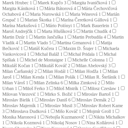
Marek Hrubec
1
Marek Kupčo
3
Margita Ivaničková
1
Margita Kániková
1
Mária Bátorová
4
Mária Čechovičová
Ochabová
4
Maria Nurowská
1
Maria Wineová
1
Marián
Grupač
1
Marian Škotka
1
Marína Čeretková Gállová
1
Marína Markušová
1
Mário Polónyi
1
Mark Bauerlein
1
Maroš Andrejčík
1
Marta Hlušíková
5
Martin Chudík
4
Martin Dzúr
1
Martin Jančuška
1
Martin Prebudila
4
Martin
Vladik
4
Martin Vlado
5
Martina Grmanová
1
Matija
Bećković
1
Matúš Kučera
1
Maxim D. Šrajer
1
Michaela
Vankovicová
1
Michal Baláž
1
Michal Pridala
1
Michal
Spišiak
1
Michel de Montaigne
1
Michelle Colonna
1
Mikuláš Kočan
1
Mikuláš Kováč
2
Milan Abelovský
3
Milan Čarňanský
2
Milan Hodál
1
Milan Hodža
1
Milan
Jaroš
1
Milan Kenda
1
Milan Polák
1
Milan R. Štefánik
1
Milan Vároš
1
Milan Zelinka
6
Milka Zimková
2
Milo
Urban
1
Miloš Ferko
3
Miloš Mistrík
1
Milosz Czeslaw
1
Milovan Vitezović
1
Mirko S. Božić
1
Miroslav Bartoš
1
Miroslav Bielik
1
Miroslav Daniš
6
Miroslav Demák
2
Miroslav Majerník
1
Miroslav Musil
3
Miroslav Robert Kame
3
Miroslava Dudková
1
Mišo Kováč
1
Mojmír Groll
1
Monika Maronová
1
Nebojša Kuzmanovič
1
Nikita Michalkov
1
Nikola Kozmová
1
Nikolaj Nosov
1
Nina Kollárová
1