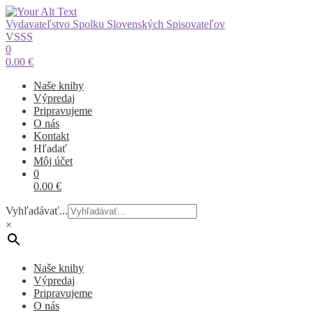
Vydavateľstvo Spolku Slovenských Spisovateľov
VSSS
0
0.00
€
Naše knihy
Výpredaj
Pripravujeme
O nás
Kontakt
Hľadať
Môj účet
0
0.00
€
Vyhľadávať...
×
Naše knihy
Výpredaj
Pripravujeme
O nás