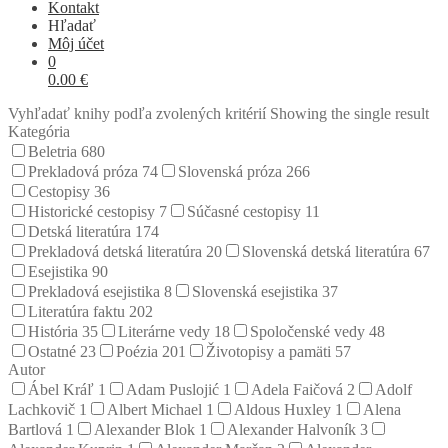
Kontakt
Hľadať
Môj účet
0
0.00
€
Vyhľadať knihy podľa zvolených kritérií
Showing the single result
Kategória
Beletria
680
Prekladová próza
74
Slovenská próza
266
Cestopisy
36
Historické cestopisy
7
Súčasné cestopisy
11
Detská literatúra
174
Prekladová detská literatúra
20
Slovenská detská literatúra
67
Esejistika
90
Prekladová esejistika
8
Slovenská esejistika
37
Literatúra faktu
202
História
35
Literárne vedy
18
Spoločenské vedy
48
Ostatné
23
Poézia
201
Životopisy a pamäti
57
Autor
Ábel Kráľ
1
Adam Puslojić
1
Adela Faičová
2
Adolf
Lachkovič
1
Albert Michael
1
Aldous Huxley
1
Alena
Bartlová
1
Alexander Blok
1
Alexander Halvoník
3