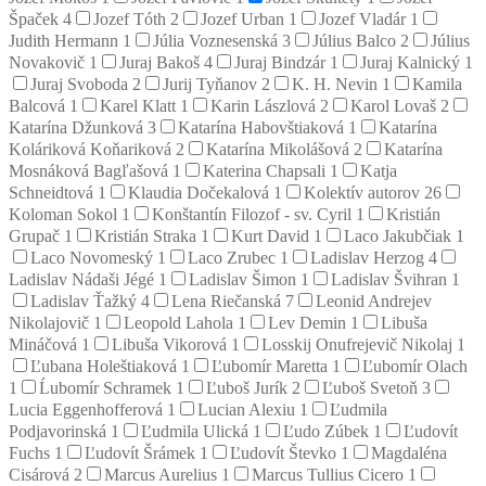
Špaček
4
Jozef Tóth
2
Jozef Urban
1
Jozef Vladár
1
Judith Hermann
1
Júlia Voznesenská
3
Július Balco
2
Július
Novakovič
1
Juraj Bakoš
4
Juraj Bindzár
1
Juraj Kalnický
1
Juraj Svoboda
2
Jurij Tyňanov
2
K. H. Nevin
1
Kamila
Balcová
1
Karel Klatt
1
Karin Lászlová
2
Karol Lovaš
2
Katarína Džunková
3
Katarína Habovštiaková
1
Katarína
Koláriková Koňariková
2
Katarína Mikolášová
2
Katarína
Mosnáková Bagľašová
1
Katerina Chapsali
1
Katja
Schneidtová
1
Klaudia Dočekalová
1
Kolektív autorov
26
Koloman Sokol
1
Konštantín Filozof - sv. Cyril
1
Kristián
Grupač
1
Kristián Straka
1
Kurt David
1
Laco Jakubčiak
1
Laco Novomeský
1
Laco Zrubec
1
Ladislav Herzog
4
Ladislav Nádaši Jégé
1
Ladislav Šimon
1
Ladislav Švihran
1
Ladislav Ťažký
4
Lena Riečanská
7
Leonid Andrejev
Nikolajovič
1
Leopold Lahola
1
Lev Demin
1
Libuša
Mináčová
1
Libuša Vikorová
1
Losskij Onufrejevič Nikolaj
1
Ľubana Holeštiaková
1
Ľubomír Maretta
1
Ľubomír Olach
1
Ĺubomír Schramek
1
Ľuboš Jurík
2
Ľuboš Svetoň
3
Lucia Eggenhofferová
1
Lucian Alexiu
1
Ľudmila
Podjavorinská
1
Ľudmila Ulická
1
Ľudo Zúbek
1
Ľudovít
Fuchs
1
Ľudovít Šrámek
1
Ľudovít Števko
1
Magdaléna
Cisárová
2
Marcus Aurelius
1
Marcus Tullius Cicero
1