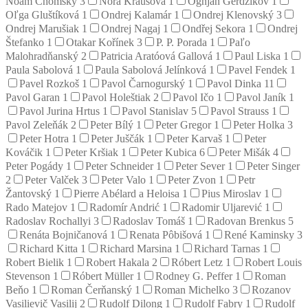
Noam Chomsky
3
Nora Krausová
1
Ognjan Gerdžikov
1
Oľga Gluštíková
1
Ondrej Kalamár
1
Ondrej Klenovský
3
Ondrej Marušiak
1
Ondrej Nagaj
1
Ondřej Sekora
1
Ondrej
Štefanko
1
Otakar Kořínek
3
P. P. Porada
1
Paľo
Malohradňanský
2
Patricia Aratóová Gallová
1
Paul Liska
1
Paula Sabolová
1
Paula Sabolová Jelínková
1
Pavel Fendek
1
Pavel Rozkoš
1
Pavol Čarnogurský
1
Pavol Dinka
11
Pavol Garan
1
Pavol Holeštiak
2
Pavol Ičo
1
Pavol Janík
1
Pavol Jurina Hrtus
1
Pavol Stanislav
5
Pavol Strauss
1
Pavol Zeleňák
2
Peter Bílý
1
Peter Gregor
1
Peter Holka
3
Peter Hotra
1
Peter Juščák
1
Peter Karvaš
1
Peter
Kováčik
1
Peter Kršiak
1
Peter Kubica
6
Peter Mišák
4
Peter Pogády
1
Peter Schneider
1
Peter Sever
1
Peter Singer
2
Peter Valček
3
Peter Valo
1
Peter Zvon
1
Petr
Žantovský
1
Pierre Abélard a Heloisa
1
Pius Miroslav
1
Rado Matejov
1
Radomír Andrić
1
Radomir Uljarević
1
Radoslav Rochallyi
3
Radoslav Tomáš
1
Radovan Brenkus
5
Renáta Bojničanová
1
Renata Pôbišová
1
René Kaminsky
3
Richard Kitta
1
Richard Marsina
1
Richard Tarnas
1
Robert Bielik
1
Robert Hakala
2
Róbert Letz
1
Robert Louis
Stevenson
1
Róbert Müller
1
Rodney G. Peffer
1
Roman
Beňo
1
Roman Čerňanský
1
Roman Michelko
3
Rozanov
Vasilievič Vasilij
2
Rudolf Dilong
1
Rudolf Fabry
1
Rudolf