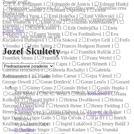
Zoradiť podľa
E.T.A. Hoffmann
1
Edmondo de Amicis
1
Edmunt Hlatký
Najnovšie
Názov (A-Z)
Najvyššia cena
Najnižšia cena
1
Eduard Chmelár
2
Eduard Uspenskij
1
Elena
Product tag
Hidvéghyová Yung
1
Emil Holečka
1
Emil Višňovský
1
None
eknihy
knihy
knihy+eknihy
pripravujeme
Emil Vontorčík
1
Émile Zola
2
Erazmus Rotterdamský
1
vypredaj
vypredajň
zlava
Eric Faye
1
Erich Kästner
11
Erik Ondrejička
1
Etela
Zrušiť filtre
Farkašová
17
Eugen Vesnin
1
Eva Fordinálová
1
Eva
Show only products on sale
Kuciaková Humajová
1
Eva Sisková
2
Evelyn Grill
1
Feďo
Výrostko
1
Felix Salten
2
Frances Hodgson Burnett
1
Jozef Škultéty
Francis Bacon
1
František Juriga
4
František Ruščák
2
František Štraus
2
František Višváder
1
Franz Werfel
1
Friedrich Romig
1
Fritjof Capra
1
Gabriel Németh
1
Gabriela Holčíková
0
Gabriela Rochallyi
1
Gabriela
Rothmayerová
2
Gaius Iulius Caesar
1
Gejza Vámoš
3
Zobrazených 1 zo 1 kníh
George Orwell
2
Goran Đorđević
1
Goran Lenčo
1
Gorazd
- biskup
1
Günter Grass
2
Gustáv Hrbat
1
Gustáv Hupka
1
Polemika o československom rozkole
Jozef Škultéty
(+
Gustáv Murín
4
H. G. Wells
5
Hana Kohútová
1
Hana
kolektív)
Košková
3
Harald Stiffel
1
Helena Dvořáková
1
Helena
Vypredané
11.58 €
Turcerová Devečková
1
Henrich Heine
3
Henry Fielding
1
Do košíka
Henryk Sienkiewicz
5
Hilda Oláhová
1
Honoré de Balzac
1
Polemika o československom rozkole
Jozef Škultéty
(+
Igor Daniš
1
Igor Gallo
5
Ilja Čičvák
2
Iľja Iľf
1
Imrich
kolektív)
Kružliak
1
Imro Kupec
1
Ingrid Lukáčová
3
Ireney Baláž
3
Vypredané
11.58 €
Do košíka
Isaac Bashevis Singer
1
Ismail Kadare
1
Iva Vranská