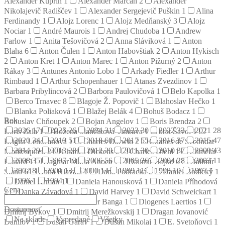
Alexander Kuprin
1
Alexander Marčan
2
Alexander
Nikolajevič Radiščev
1
Alexander Sergejevič Puškin
1
Alina
Ferdinandy
1
Alojz Lorenc
1
Alojz Medňanský
3
Alojz
Nociar
1
André Maurois
1
Andrej Chudoba
1
Andrew
Farlow
1
Anita Tešovičová
2
Anna Sláviková
1
Anton
Blaha
6
Anton Čulen
1
Anton Habovštiak
2
Anton Hykisch
2
Anton Kret
1
Anton Marec
1
Anton Pižurný
2
Anton
Rákay
3
Antunes Antonio Lobo
1
Arkady Fiedler
1
Arthur
Rimbaud
1
Arthur Schopenhauer
1
Atanas Zvezdinov
1
Barbara Pribylincová
2
Barbora Paulovičová
1
Belo Kapolka
1
Berco Trnavec
8
Blagoje Ž. Popovič
1
Blahoslav Hečko
1
Blanka Poliaková
1
Blažej Belák
4
Bohuš Bodacz
1
Rok
Bohuslav Chňoupek
2
Bojan Angelov
1
Boris Brendza
2
2026
17
2025
26
2024
31
2023
30
2022
33
2021
28
Boris Zala
1
Božena Slančíková Timrava
1
brat Šavol
1
2020
34
2019
51
2018
60
2017
55
2016
37
2015
47
Brigita Lehoťanová
1
Charles Darwin
2
Charles de Secondat
2014
29
2013
28
2012
29
2011
30
2010
37
2009
43
Montesquieu
2
Charles Dickens
2
Charles Diehl
1
Chmelár
2008
35
2007
13
2006
56
2005
26
2004
28
2003
11
Eduard
1
Dagmar Mária Anoca
1
Dalimír Hajko
6
Dalimír
2002
8
2001
13
2000
14
1999
11
1998
10
1997
1
Stano
6
Dana Hlavatá
1
Dana Podracká
2
Daniel Bodický
1
1996
1
1994
1
Daniel Krman
1
Daniela Hanousková
1
Daniela Příhodová
Cena
2
Danka Závadová
1
David Harvey
1
David Schweickart
1
Denis Diderot
2
Dezider Banga
1
Diogenes Laertios
1
Dostupnosť
Dmitrij Bykov
1
Dmitrij Merežkovskij
1
Dragan Jovanović
Na sklade
Vypredané
Všetky
Danilov
1
Dušan Garay
1
Dušan Mikolaj
1
E. Svetoňovci
1