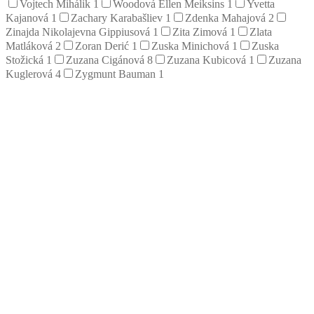
Vojtech Mihálik
1
Woodová Ellen Meiksins
1
Yvetta
Kajanová
1
Zachary Karabašliev
1
Zdenka Mahajová
2
Zinajda Nikolajevna Gippiusová
1
Zita Zimová
1
Zlata
Matláková
2
Zoran Derić
1
Zuska Minichová
1
Zuska
Stožická
1
Zuzana Cigánová
8
Zuzana Kubicová
1
Zuzana
Kuglerová
4
Zygmunt Bauman
1