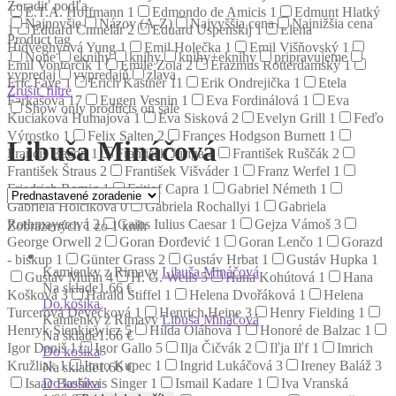
Zoradiť podľa
E.T.A. Hoffmann
1
Edmondo de Amicis
1
Edmunt Hlatký
Najnovšie
Názov (A-Z)
Najvyššia cena
Najnižšia cena
1
Eduard Chmelár
2
Eduard Uspenskij
1
Elena
Product tag
Hidvéghyová Yung
1
Emil Holečka
1
Emil Višňovský
1
None
eknihy
knihy
knihy+eknihy
pripravujeme
Emil Vontorčík
1
Émile Zola
2
Erazmus Rotterdamský
1
vypredaj
vypredajň
zlava
Eric Faye
1
Erich Kästner
11
Erik Ondrejička
1
Etela
Zrušiť filtre
Farkašová
17
Eugen Vesnin
1
Eva Fordinálová
1
Eva
Show only products on sale
Kuciaková Humajová
1
Eva Sisková
2
Evelyn Grill
1
Feďo
Výrostko
1
Felix Salten
2
Frances Hodgson Burnett
1
Libuša Mináčová
Francis Bacon
1
František Juriga
4
František Ruščák
2
František Štraus
2
František Višváder
1
Franz Werfel
1
Friedrich Romig
1
Fritjof Capra
1
Gabriel Németh
1
Gabriela Holčíková
0
Gabriela Rochallyi
1
Gabriela
Rothmayerová
2
Gaius Iulius Caesar
1
Gejza Vámoš
3
Zobrazených 1 zo 1 kníh
George Orwell
2
Goran Đorđević
1
Goran Lenčo
1
Gorazd
- biskup
1
Günter Grass
2
Gustáv Hrbat
1
Gustáv Hupka
1
Kamienky z Rimavy
Libuša Mináčová
Gustáv Murín
4
H. G. Wells
5
Hana Kohútová
1
Hana
Na sklade
1.66 €
Košková
3
Harald Stiffel
1
Helena Dvořáková
1
Helena
Do košíka
Turcerová Devečková
1
Henrich Heine
3
Henry Fielding
1
Kamienky z Rimavy
Libuša Mináčová
Henryk Sienkiewicz
5
Hilda Oláhová
1
Honoré de Balzac
1
Na sklade
1.66 €
Igor Daniš
1
Igor Gallo
5
Ilja Čičvák
2
Iľja Iľf
1
Imrich
Do košíka
Kružliak
1
Imro Kupec
1
Ingrid Lukáčová
3
Ireney Baláž
3
Na sklade
1.66 €
Do košíka
Isaac Bashevis Singer
1
Ismail Kadare
1
Iva Vranská