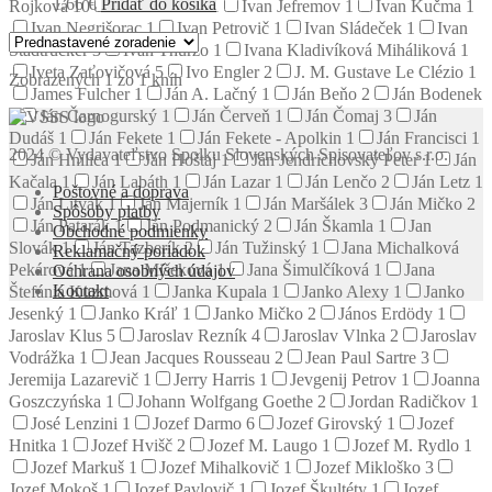
1.66
€
Pridať do košíka
Rojková
10
Ivan Izakovič
1
Ivan Jefremov
1
Ivan Kučma
1
Ivan Negrišorac
1
Ivan Petrovič
1
Ivan Sládeček
1
Ivan
Stadtrucker
3
Ivan Thurzo
1
Ivana Kladivíková Miháliková
1
Iveta Zaťovičová
5
Ivo Engler
2
J. M. Gustave Le Clézio
1
Zobrazených 1 zo 1 kníh
James Fulcher
1
Ján A. Lačný
1
Ján Beňo
2
Ján Bodenek
1
Ján Čarnogurský
1
Ján Červeň
1
Ján Čomaj
3
Ján
Dudáš
1
Ján Fekete
1
Ján Fekete - Apolkin
1
Ján Francisci
1
2024 © Vydavateľstvo Spolku Slovenských Spisovateľov s.r.o.
Ján Hnilica
1
Ján Hoštaj
1
Ján Jendrichovský Peter
1
Ján
Kačala
1
Ján Labáth
1
Ján Lazar
1
Ján Lenčo
2
Ján Letz
1
Poštovné a doprava
Ján Litvák
1
Ján Majerník
1
Ján Maršálek
3
Ján Mičko
2
Spôsoby platby
Ján Patarák
1
Ján Podmanický
2
Ján Škamla
1
Jan
Obchodné podmienky
Slovák
1
Ján Tazberík
2
Ján Tužinský
1
Jana Michalková
Reklamačný poriadok
Pekárová
1
Jana Mišeková
1
Jana Šimulčíková
1
Jana
Ochrana osobných údajov
Kontakt
Štefánia Kuzmová
1
Janka Kupala
1
Janko Alexy
1
Janko
Jesenký
1
Janko Kráľ
1
Janko Mičko
2
János Erdödy
1
Jaroslav Klus
5
Jaroslav Rezník
4
Jaroslav Vlnka
2
Jaroslav
Vodrážka
1
Jean Jacques Rousseau
2
Jean Paul Sartre
3
Jeremija Lazarevič
1
Jerry Harris
1
Jevgenij Petrov
1
Joanna
Goszczyńska
1
Johann Wolfgang Goethe
2
Jordan Radičkov
1
José Lenzini
1
Jozef Darmo
6
Jozef Girovský
1
Jozef
Hnitka
1
Jozef Hvišč
2
Jozef M. Laugo
1
Jozef M. Rydlo
1
Jozef Markuš
1
Jozef Mihalkovič
1
Jozef Mikloško
3
Jozef Mokoš
1
Jozef Pavlovič
1
Jozef Škultéty
1
Jozef