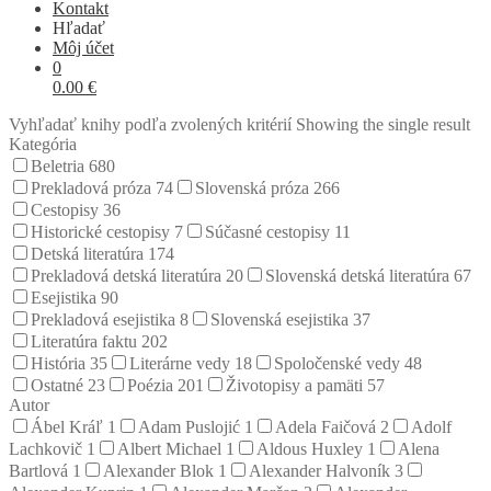
Kontakt
Hľadať
Môj účet
0
0.00
€
Vyhľadať knihy podľa zvolených kritérií
Showing the single result
Kategória
Beletria
680
Prekladová próza
74
Slovenská próza
266
Cestopisy
36
Historické cestopisy
7
Súčasné cestopisy
11
Detská literatúra
174
Prekladová detská literatúra
20
Slovenská detská literatúra
67
Esejistika
90
Prekladová esejistika
8
Slovenská esejistika
37
Literatúra faktu
202
História
35
Literárne vedy
18
Spoločenské vedy
48
Ostatné
23
Poézia
201
Životopisy a pamäti
57
Autor
Ábel Kráľ
1
Adam Puslojić
1
Adela Faičová
2
Adolf
Lachkovič
1
Albert Michael
1
Aldous Huxley
1
Alena
Bartlová
1
Alexander Blok
1
Alexander Halvoník
3