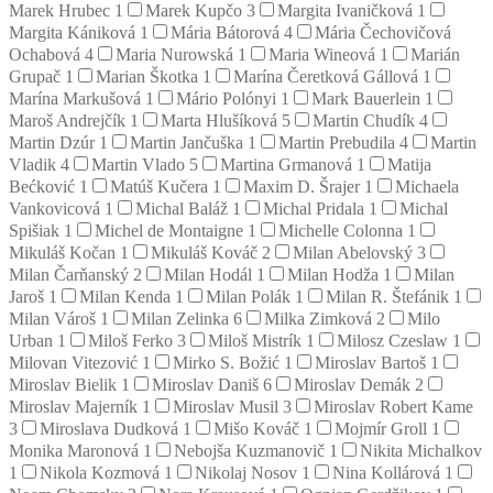
Marek Hrubec
1
Marek Kupčo
3
Margita Ivaničková
1
Margita Kániková
1
Mária Bátorová
4
Mária Čechovičová
Ochabová
4
Maria Nurowská
1
Maria Wineová
1
Marián
Grupač
1
Marian Škotka
1
Marína Čeretková Gállová
1
Marína Markušová
1
Mário Polónyi
1
Mark Bauerlein
1
Maroš Andrejčík
1
Marta Hlušíková
5
Martin Chudík
4
Martin Dzúr
1
Martin Jančuška
1
Martin Prebudila
4
Martin
Vladik
4
Martin Vlado
5
Martina Grmanová
1
Matija
Bećković
1
Matúš Kučera
1
Maxim D. Šrajer
1
Michaela
Vankovicová
1
Michal Baláž
1
Michal Pridala
1
Michal
Spišiak
1
Michel de Montaigne
1
Michelle Colonna
1
Mikuláš Kočan
1
Mikuláš Kováč
2
Milan Abelovský
3
Milan Čarňanský
2
Milan Hodál
1
Milan Hodža
1
Milan
Jaroš
1
Milan Kenda
1
Milan Polák
1
Milan R. Štefánik
1
Milan Vároš
1
Milan Zelinka
6
Milka Zimková
2
Milo
Urban
1
Miloš Ferko
3
Miloš Mistrík
1
Milosz Czeslaw
1
Milovan Vitezović
1
Mirko S. Božić
1
Miroslav Bartoš
1
Miroslav Bielik
1
Miroslav Daniš
6
Miroslav Demák
2
Miroslav Majerník
1
Miroslav Musil
3
Miroslav Robert Kame
3
Miroslava Dudková
1
Mišo Kováč
1
Mojmír Groll
1
Monika Maronová
1
Nebojša Kuzmanovič
1
Nikita Michalkov
1
Nikola Kozmová
1
Nikolaj Nosov
1
Nina Kollárová
1