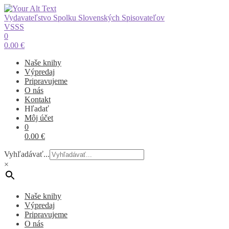
Vydavateľstvo Spolku Slovenských Spisovateľov
VSSS
0
0.00
€
Naše knihy
Výpredaj
Pripravujeme
O nás
Kontakt
Hľadať
Môj účet
0
0.00
€
Vyhľadávať...
×
Naše knihy
Výpredaj
Pripravujeme
O nás