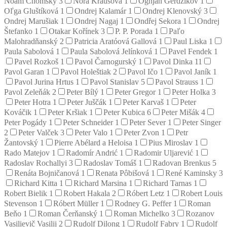
Noam Chomsky
3
Nora Krausová
1
Ognjan Gerdžikov
1
Oľga Gluštíková
1
Ondrej Kalamár
1
Ondrej Klenovský
3
Ondrej Marušiak
1
Ondrej Nagaj
1
Ondřej Sekora
1
Ondrej
Štefanko
1
Otakar Kořínek
3
P. P. Porada
1
Paľo
Malohradňanský
2
Patricia Aratóová Gallová
1
Paul Liska
1
Paula Sabolová
1
Paula Sabolová Jelínková
1
Pavel Fendek
1
Pavel Rozkoš
1
Pavol Čarnogurský
1
Pavol Dinka
11
Pavol Garan
1
Pavol Holeštiak
2
Pavol Ičo
1
Pavol Janík
1
Pavol Jurina Hrtus
1
Pavol Stanislav
5
Pavol Strauss
1
Pavol Zeleňák
2
Peter Bílý
1
Peter Gregor
1
Peter Holka
3
Peter Hotra
1
Peter Juščák
1
Peter Karvaš
1
Peter
Kováčik
1
Peter Kršiak
1
Peter Kubica
6
Peter Mišák
4
Peter Pogády
1
Peter Schneider
1
Peter Sever
1
Peter Singer
2
Peter Valček
3
Peter Valo
1
Peter Zvon
1
Petr
Žantovský
1
Pierre Abélard a Heloisa
1
Pius Miroslav
1
Rado Matejov
1
Radomír Andrić
1
Radomir Uljarević
1
Radoslav Rochallyi
3
Radoslav Tomáš
1
Radovan Brenkus
5
Renáta Bojničanová
1
Renata Pôbišová
1
René Kaminsky
3
Richard Kitta
1
Richard Marsina
1
Richard Tarnas
1
Robert Bielik
1
Robert Hakala
2
Róbert Letz
1
Robert Louis
Stevenson
1
Róbert Müller
1
Rodney G. Peffer
1
Roman
Beňo
1
Roman Čerňanský
1
Roman Michelko
3
Rozanov
Vasilievič Vasilij
2
Rudolf Dilong
1
Rudolf Fabry
1
Rudolf