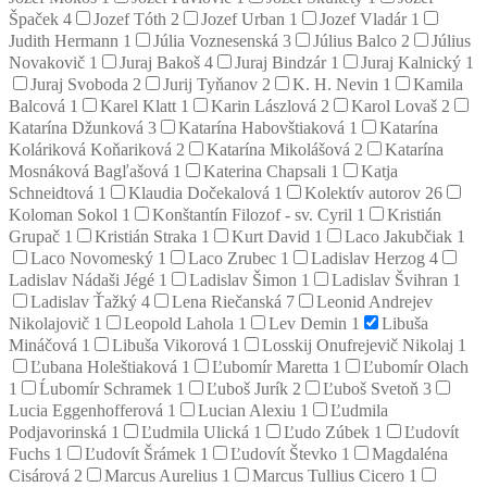
Špaček
4
Jozef Tóth
2
Jozef Urban
1
Jozef Vladár
1
Judith Hermann
1
Júlia Voznesenská
3
Július Balco
2
Július
Novakovič
1
Juraj Bakoš
4
Juraj Bindzár
1
Juraj Kalnický
1
Juraj Svoboda
2
Jurij Tyňanov
2
K. H. Nevin
1
Kamila
Balcová
1
Karel Klatt
1
Karin Lászlová
2
Karol Lovaš
2
Katarína Džunková
3
Katarína Habovštiaková
1
Katarína
Koláriková Koňariková
2
Katarína Mikolášová
2
Katarína
Mosnáková Bagľašová
1
Katerina Chapsali
1
Katja
Schneidtová
1
Klaudia Dočekalová
1
Kolektív autorov
26
Koloman Sokol
1
Konštantín Filozof - sv. Cyril
1
Kristián
Grupač
1
Kristián Straka
1
Kurt David
1
Laco Jakubčiak
1
Laco Novomeský
1
Laco Zrubec
1
Ladislav Herzog
4
Ladislav Nádaši Jégé
1
Ladislav Šimon
1
Ladislav Švihran
1
Ladislav Ťažký
4
Lena Riečanská
7
Leonid Andrejev
Nikolajovič
1
Leopold Lahola
1
Lev Demin
1
Libuša
Mináčová
1
Libuša Vikorová
1
Losskij Onufrejevič Nikolaj
1
Ľubana Holeštiaková
1
Ľubomír Maretta
1
Ľubomír Olach
1
Ĺubomír Schramek
1
Ľuboš Jurík
2
Ľuboš Svetoň
3
Lucia Eggenhofferová
1
Lucian Alexiu
1
Ľudmila
Podjavorinská
1
Ľudmila Ulická
1
Ľudo Zúbek
1
Ľudovít
Fuchs
1
Ľudovít Šrámek
1
Ľudovít Števko
1
Magdaléna
Cisárová
2
Marcus Aurelius
1
Marcus Tullius Cicero
1