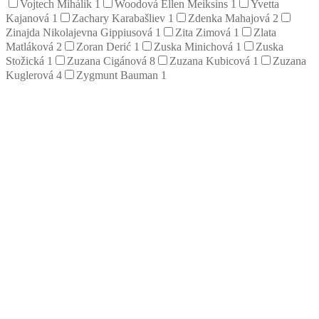
Vojtech Mihálik
1
Woodová Ellen Meiksins
1
Yvetta
Kajanová
1
Zachary Karabašliev
1
Zdenka Mahajová
2
Zinajda Nikolajevna Gippiusová
1
Zita Zimová
1
Zlata
Matláková
2
Zoran Derić
1
Zuska Minichová
1
Zuska
Stožická
1
Zuzana Cigánová
8
Zuzana Kubicová
1
Zuzana
Kuglerová
4
Zygmunt Bauman
1