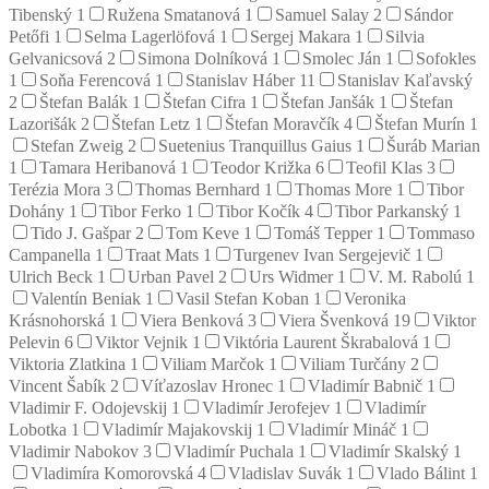
Tibenský
1
Ružena Smatanová
1
Samuel Salay
2
Sándor
Petőfi
1
Selma Lagerlöfová
1
Sergej Makara
1
Silvia
Gelvanicsová
2
Simona Dolníková
1
Smolec Ján
1
Sofokles
1
Soňa Ferencová
1
Stanislav Háber
11
Stanislav Kaľavský
2
Štefan Balák
1
Štefan Cifra
1
Štefan Janšák
1
Štefan
Lazorišák
2
Štefan Letz
1
Štefan Moravčík
4
Štefan Murín
1
Stefan Zweig
2
Suetenius Tranquillus Gaius
1
Šuráb Marian
1
Tamara Heribanová
1
Teodor Križka
6
Teofil Klas
3
Terézia Mora
3
Thomas Bernhard
1
Thomas More
1
Tibor
Dohány
1
Tibor Ferko
1
Tibor Kočík
4
Tibor Parkanský
1
Tido J. Gašpar
2
Tom Keve
1
Tomáš Tepper
1
Tommaso
Campanella
1
Traat Mats
1
Turgenev Ivan Sergejevič
1
Ulrich Beck
1
Urban Pavel
2
Urs Widmer
1
V. M. Rabolú
1
Valentín Beniak
1
Vasil Stefan Koban
1
Veronika
Krásnohorská
1
Viera Benková
3
Viera Švenková
19
Viktor
Pelevin
6
Viktor Vejnik
1
Viktória Laurent Škrabalová
1
Viktoria Zlatkina
1
Viliam Marčok
1
Viliam Turčány
2
Vincent Šabík
2
Víťazoslav Hronec
1
Vladimír Babnič
1
Vladimir F. Odojevskij
1
Vladimír Jerofejev
1
Vladimír
Lobotka
1
Vladimír Majakovskij
1
Vladimír Mináč
1
Vladimir Nabokov
3
Vladimír Puchala
1
Vladimír Skalský
1
Vladimíra Komorovská
4
Vladislav Suvák
1
Vlado Bálint
1