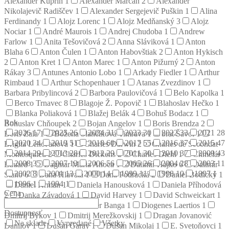
Alexander Kuprin
1
Alexander Marčan
2
Alexander
Nikolajevič Radiščev
1
Alexander Sergejevič Puškin
1
Alina
Ferdinandy
1
Alojz Lorenc
1
Alojz Medňanský
3
Alojz
Nociar
1
André Maurois
1
Andrej Chudoba
1
Andrew
Farlow
1
Anita Tešovičová
2
Anna Sláviková
1
Anton
Blaha
6
Anton Čulen
1
Anton Habovštiak
2
Anton Hykisch
2
Anton Kret
1
Anton Marec
1
Anton Pižurný
2
Anton
Rákay
3
Antunes Antonio Lobo
1
Arkady Fiedler
1
Arthur
Rimbaud
1
Arthur Schopenhauer
1
Atanas Zvezdinov
1
Barbara Pribylincová
2
Barbora Paulovičová
1
Belo Kapolka
1
Berco Trnavec
8
Blagoje Ž. Popovič
1
Blahoslav Hečko
1
Blanka Poliaková
1
Blažej Belák
4
Bohuš Bodacz
1
Rok
Bohuslav Chňoupek
2
Bojan Angelov
1
Boris Brendza
2
2026
17
2025
26
2024
31
2023
30
2022
33
2021
28
Boris Zala
1
Božena Slančíková Timrava
1
brat Šavol
1
2020
34
2019
51
2018
60
2017
55
2016
37
2015
47
Brigita Lehoťanová
1
Charles Darwin
2
Charles de Secondat
2014
29
2013
28
2012
29
2011
30
2010
37
2009
43
Montesquieu
2
Charles Dickens
2
Charles Diehl
1
Chmelár
2008
35
2007
13
2006
56
2005
26
2004
28
2003
11
Eduard
1
Dagmar Mária Anoca
1
Dalimír Hajko
6
Dalimír
2002
8
2001
13
2000
14
1999
11
1998
10
1997
1
Stano
6
Dana Hlavatá
1
Dana Podracká
2
Daniel Bodický
1
1996
1
1994
1
Daniel Krman
1
Daniela Hanousková
1
Daniela Příhodová
Cena
2
Danka Závadová
1
David Harvey
1
David Schweickart
1
Denis Diderot
2
Dezider Banga
1
Diogenes Laertios
1
Dostupnosť
Dmitrij Bykov
1
Dmitrij Merežkovskij
1
Dragan Jovanović
Na sklade
Vypredané
Všetky
Danilov
1
Dušan Garay
1
Dušan Mikolaj
1
E. Svetoňovci
1