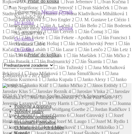
7.90
€
Pridať do košíka
Rojková
10
Ivan Izakovič
1
Ivan Jefremov
1
Ivan Kučma
1
Ivan Negrišorac
1
Ivan Petrovič
1
Ivan Sládeček
1
Ivan
Takmer niečo
Miroslav Demák
Stadtrucker
3
Ivan Thurzo
1
Ivana Kladivíková Miháliková
1
Na sklade
7.90 €
Iveta Zaťovičová
5
Ivo Engler
2
J. M. Gustave Le Clézio
1
Do košíka
James Fulcher
1
Ján A. Lačný
1
Ján Beňo
2
Ján Bodenek
Takmer niečo
Miroslav Demák
1
Ján Čarnogurský
1
Ján Červeň
1
Ján Čomaj
3
Ján
Na sklade
7.90 €
Dudáš
1
Ján Fekete
1
Ján Fekete - Apolkin
1
Ján Francisci
1
Do košíka
Ján Hnilica
1
Ján Hoštaj
1
Ján Jendrichovský Peter
1
Ján
Na sklade
7.90 €
Do košíka
Kačala
1
Ján Labáth
1
Ján Lazar
1
Ján Lenčo
2
Ján Letz
1
7.90
€
Pridať do košíka
Ján Litvák
1
Ján Majerník
1
Ján Maršálek
3
Ján Mičko
2
Ján Patarák
1
Ján Podmanický
2
Ján Škamla
1
Jan
Slovák
1
Ján Tazberík
2
Ján Tužinský
1
Jana Michalková
Pekárová
1
Jana Mišeková
1
Jana Šimulčíková
1
Jana
Zobrazených 2 zo 2 kníh
Štefánia Kuzmová
1
Janka Kupala
1
Janko Alexy
1
Janko
Jesenký
1
Janko Kráľ
1
Janko Mičko
2
János Erdödy
1
Jaroslav Klus
5
Jaroslav Rezník
4
Jaroslav Vlnka
2
Jaroslav
2024 © Vydavateľstvo Spolku Slovenských Spisovateľov s.r.o.
Vodrážka
1
Jean Jacques Rousseau
2
Jean Paul Sartre
3
Jeremija Lazarevič
1
Jerry Harris
1
Jevgenij Petrov
1
Joanna
Poštovné a doprava
Goszczyńska
1
Johann Wolfgang Goethe
2
Jordan Radičkov
1
Spôsoby platby
José Lenzini
1
Jozef Darmo
6
Jozef Girovský
1
Jozef
Obchodné podmienky
Hnitka
1
Jozef Hvišč
2
Jozef M. Laugo
1
Jozef M. Rydlo
1
Reklamačný poriadok
Jozef Markuš
1
Jozef Mihalkovič
1
Jozef Mikloško
3
Ochrana osobných údajov
Kontakt
Jozef Mokoš
1
Jozef Pavlovič
1
Jozef Škultéty
1
Jozef