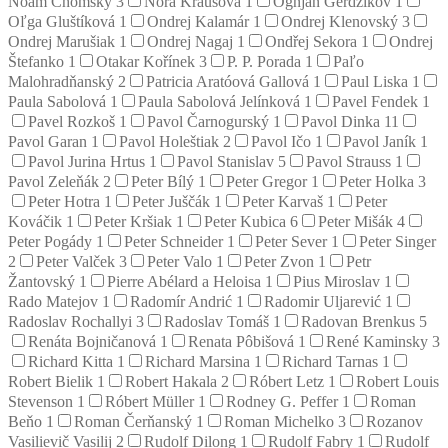
Noam Chomsky
3
Nora Krausová
1
Ognjan Gerdžikov
1
Oľga Gluštíková
1
Ondrej Kalamár
1
Ondrej Klenovský
3
Ondrej Marušiak
1
Ondrej Nagaj
1
Ondřej Sekora
1
Ondrej
Štefanko
1
Otakar Kořínek
3
P. P. Porada
1
Paľo
Malohradňanský
2
Patricia Aratóová Gallová
1
Paul Liska
1
Paula Sabolová
1
Paula Sabolová Jelínková
1
Pavel Fendek
1
Pavel Rozkoš
1
Pavol Čarnogurský
1
Pavol Dinka
11
Pavol Garan
1
Pavol Holeštiak
2
Pavol Ičo
1
Pavol Janík
1
Pavol Jurina Hrtus
1
Pavol Stanislav
5
Pavol Strauss
1
Pavol Zeleňák
2
Peter Bílý
1
Peter Gregor
1
Peter Holka
3
Peter Hotra
1
Peter Juščák
1
Peter Karvaš
1
Peter
Kováčik
1
Peter Kršiak
1
Peter Kubica
6
Peter Mišák
4
Peter Pogády
1
Peter Schneider
1
Peter Sever
1
Peter Singer
2
Peter Valček
3
Peter Valo
1
Peter Zvon
1
Petr
Žantovský
1
Pierre Abélard a Heloisa
1
Pius Miroslav
1
Rado Matejov
1
Radomír Andrić
1
Radomir Uljarević
1
Radoslav Rochallyi
3
Radoslav Tomáš
1
Radovan Brenkus
5
Renáta Bojničanová
1
Renata Pôbišová
1
René Kaminsky
3
Richard Kitta
1
Richard Marsina
1
Richard Tarnas
1
Robert Bielik
1
Robert Hakala
2
Róbert Letz
1
Robert Louis
Stevenson
1
Róbert Müller
1
Rodney G. Peffer
1
Roman
Beňo
1
Roman Čerňanský
1
Roman Michelko
3
Rozanov
Vasilievič Vasilij
2
Rudolf Dilong
1
Rudolf Fabry
1
Rudolf