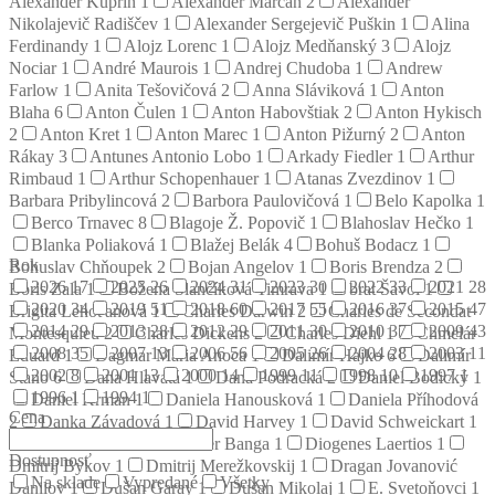
Alexander Kuprin
1
Alexander Marčan
2
Alexander
Nikolajevič Radiščev
1
Alexander Sergejevič Puškin
1
Alina
Ferdinandy
1
Alojz Lorenc
1
Alojz Medňanský
3
Alojz
Nociar
1
André Maurois
1
Andrej Chudoba
1
Andrew
Farlow
1
Anita Tešovičová
2
Anna Sláviková
1
Anton
Blaha
6
Anton Čulen
1
Anton Habovštiak
2
Anton Hykisch
2
Anton Kret
1
Anton Marec
1
Anton Pižurný
2
Anton
Rákay
3
Antunes Antonio Lobo
1
Arkady Fiedler
1
Arthur
Rimbaud
1
Arthur Schopenhauer
1
Atanas Zvezdinov
1
Barbara Pribylincová
2
Barbora Paulovičová
1
Belo Kapolka
1
Berco Trnavec
8
Blagoje Ž. Popovič
1
Blahoslav Hečko
1
Blanka Poliaková
1
Blažej Belák
4
Bohuš Bodacz
1
Rok
Bohuslav Chňoupek
2
Bojan Angelov
1
Boris Brendza
2
2026
17
2025
26
2024
31
2023
30
2022
33
2021
28
Boris Zala
1
Božena Slančíková Timrava
1
brat Šavol
1
2020
34
2019
51
2018
60
2017
55
2016
37
2015
47
Brigita Lehoťanová
1
Charles Darwin
2
Charles de Secondat
2014
29
2013
28
2012
29
2011
30
2010
37
2009
43
Montesquieu
2
Charles Dickens
2
Charles Diehl
1
Chmelár
2008
35
2007
13
2006
56
2005
26
2004
28
2003
11
Eduard
1
Dagmar Mária Anoca
1
Dalimír Hajko
6
Dalimír
2002
8
2001
13
2000
14
1999
11
1998
10
1997
1
Stano
6
Dana Hlavatá
1
Dana Podracká
2
Daniel Bodický
1
1996
1
1994
1
Daniel Krman
1
Daniela Hanousková
1
Daniela Příhodová
Cena
2
Danka Závadová
1
David Harvey
1
David Schweickart
1
Denis Diderot
2
Dezider Banga
1
Diogenes Laertios
1
Dostupnosť
Dmitrij Bykov
1
Dmitrij Merežkovskij
1
Dragan Jovanović
Na sklade
Vypredané
Všetky
Danilov
1
Dušan Garay
1
Dušan Mikolaj
1
E. Svetoňovci
1