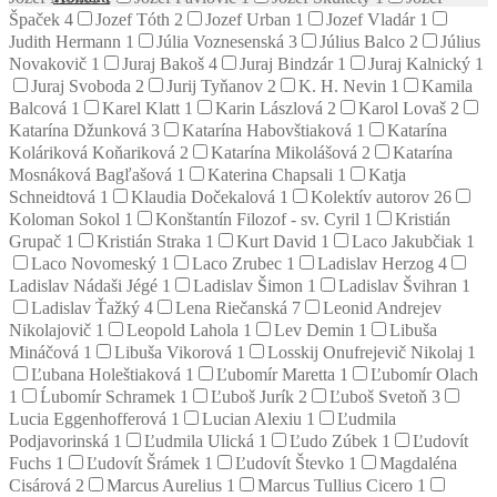
Špaček
4
Jozef Tóth
2
Jozef Urban
1
Jozef Vladár
1
Judith Hermann
1
Júlia Voznesenská
3
Július Balco
2
Július
Novakovič
1
Juraj Bakoš
4
Juraj Bindzár
1
Juraj Kalnický
1
Juraj Svoboda
2
Jurij Tyňanov
2
K. H. Nevin
1
Kamila
Balcová
1
Karel Klatt
1
Karin Lászlová
2
Karol Lovaš
2
Katarína Džunková
3
Katarína Habovštiaková
1
Katarína
Koláriková Koňariková
2
Katarína Mikolášová
2
Katarína
Mosnáková Bagľašová
1
Katerina Chapsali
1
Katja
Schneidtová
1
Klaudia Dočekalová
1
Kolektív autorov
26
Koloman Sokol
1
Konštantín Filozof - sv. Cyril
1
Kristián
Grupač
1
Kristián Straka
1
Kurt David
1
Laco Jakubčiak
1
Laco Novomeský
1
Laco Zrubec
1
Ladislav Herzog
4
Ladislav Nádaši Jégé
1
Ladislav Šimon
1
Ladislav Švihran
1
Ladislav Ťažký
4
Lena Riečanská
7
Leonid Andrejev
Nikolajovič
1
Leopold Lahola
1
Lev Demin
1
Libuša
Mináčová
1
Libuša Vikorová
1
Losskij Onufrejevič Nikolaj
1
Ľubana Holeštiaková
1
Ľubomír Maretta
1
Ľubomír Olach
1
Ĺubomír Schramek
1
Ľuboš Jurík
2
Ľuboš Svetoň
3
Lucia Eggenhofferová
1
Lucian Alexiu
1
Ľudmila
Podjavorinská
1
Ľudmila Ulická
1
Ľudo Zúbek
1
Ľudovít
Fuchs
1
Ľudovít Šrámek
1
Ľudovít Števko
1
Magdaléna
Cisárová
2
Marcus Aurelius
1
Marcus Tullius Cicero
1