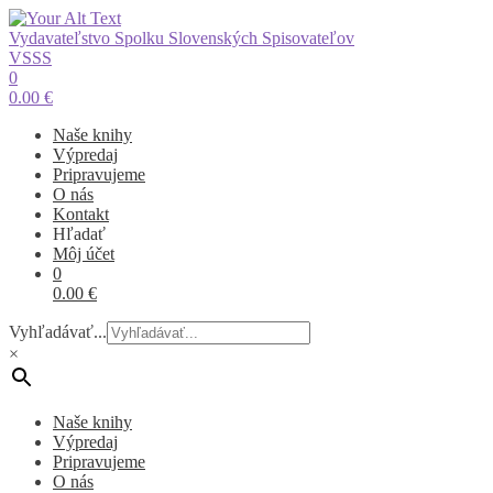
Vydavateľstvo Spolku Slovenských Spisovateľov
VSSS
0
0.00
€
Naše knihy
Výpredaj
Pripravujeme
O nás
Kontakt
Hľadať
Môj účet
0
0.00
€
Vyhľadávať...
×
Naše knihy
Výpredaj
Pripravujeme
O nás