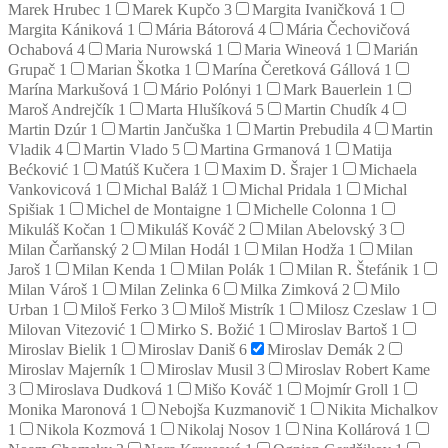
Marek Hrubec
1
Marek Kupčo
3
Margita Ivaničková
1
Margita Kániková
1
Mária Bátorová
4
Mária Čechovičová
Ochabová
4
Maria Nurowská
1
Maria Wineová
1
Marián
Grupač
1
Marian Škotka
1
Marína Čeretková Gállová
1
Marína Markušová
1
Mário Polónyi
1
Mark Bauerlein
1
Maroš Andrejčík
1
Marta Hlušíková
5
Martin Chudík
4
Martin Dzúr
1
Martin Jančuška
1
Martin Prebudila
4
Martin
Vladik
4
Martin Vlado
5
Martina Grmanová
1
Matija
Bećković
1
Matúš Kučera
1
Maxim D. Šrajer
1
Michaela
Vankovicová
1
Michal Baláž
1
Michal Pridala
1
Michal
Spišiak
1
Michel de Montaigne
1
Michelle Colonna
1
Mikuláš Kočan
1
Mikuláš Kováč
2
Milan Abelovský
3
Milan Čarňanský
2
Milan Hodál
1
Milan Hodža
1
Milan
Jaroš
1
Milan Kenda
1
Milan Polák
1
Milan R. Štefánik
1
Milan Vároš
1
Milan Zelinka
6
Milka Zimková
2
Milo
Urban
1
Miloš Ferko
3
Miloš Mistrík
1
Milosz Czeslaw
1
Milovan Vitezović
1
Mirko S. Božić
1
Miroslav Bartoš
1
Miroslav Bielik
1
Miroslav Daniš
6
Miroslav Demák
2
Miroslav Majerník
1
Miroslav Musil
3
Miroslav Robert Kame
3
Miroslava Dudková
1
Mišo Kováč
1
Mojmír Groll
1
Monika Maronová
1
Nebojša Kuzmanovič
1
Nikita Michalkov
1
Nikola Kozmová
1
Nikolaj Nosov
1
Nina Kollárová
1