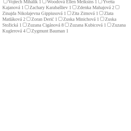
Vojtech Mihálik
1
Woodová Ellen Meiksins
1
Yvetta
Kajanová
1
Zachary Karabašliev
1
Zdenka Mahajová
2
Zinajda Nikolajevna Gippiusová
1
Zita Zimová
1
Zlata
Matláková
2
Zoran Derić
1
Zuska Minichová
1
Zuska
Stožická
1
Zuzana Cigánová
8
Zuzana Kubicová
1
Zuzana
Kuglerová
4
Zygmunt Bauman
1