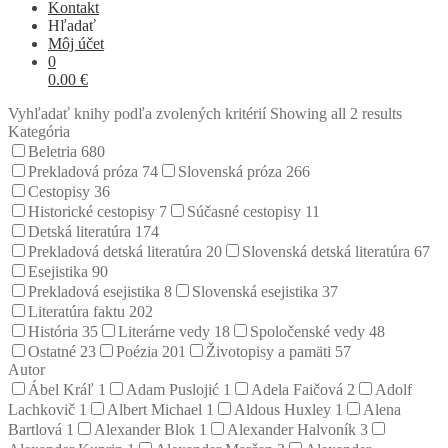
Kontakt
Hľadať
Môj účet
0
0.00
€
Vyhľadať knihy podľa zvolených kritérií
Showing all 2 results
Kategória
Beletria
680
Prekladová próza
74
Slovenská próza
266
Cestopisy
36
Historické cestopisy
7
Súčasné cestopisy
11
Detská literatúra
174
Prekladová detská literatúra
20
Slovenská detská literatúra
67
Esejistika
90
Prekladová esejistika
8
Slovenská esejistika
37
Literatúra faktu
202
História
35
Literárne vedy
18
Spoločenské vedy
48
Ostatné
23
Poézia
201
Životopisy a pamäti
57
Autor
Ábel Kráľ
1
Adam Puslojić
1
Adela Faičová
2
Adolf
Lachkovič
1
Albert Michael
1
Aldous Huxley
1
Alena
Bartlová
1
Alexander Blok
1
Alexander Halvoník
3