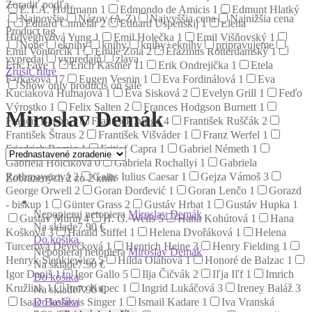
Zoradiť podľa
E.T.A. Hoffmann
1
Edmondo de Amicis
1
Edmunt Hlatký
Najnovšie
Názov (A-Z)
Najvyššia cena
Najnižšia cena
1
Eduard Chmelár
2
Eduard Uspenskij
1
Elena
Product tag
Hidvéghyová Yung
1
Emil Holečka
1
Emil Višňovský
1
None
eknihy
knihy
knihy+eknihy
pripravujeme
Emil Vontorčík
1
Émile Zola
2
Erazmus Rotterdamský
1
vypredaj
vypredajň
zlava
Eric Faye
1
Erich Kästner
11
Erik Ondrejička
1
Etela
Zrušiť filtre
Farkašová
17
Eugen Vesnin
1
Eva Fordinálová
1
Eva
Show only products on sale
Kuciaková Humajová
1
Eva Sisková
2
Evelyn Grill
1
Feďo
Výrostko
1
Felix Salten
2
Frances Hodgson Burnett
1
Miroslav Demák
Francis Bacon
1
František Juriga
4
František Ruščák
2
František Štraus
2
František Višváder
1
Franz Werfel
1
Friedrich Romig
1
Fritjof Capra
1
Gabriel Németh
1
Gabriela Holčíková
0
Gabriela Rochallyi
1
Gabriela
Rothmayerová
2
Gaius Iulius Caesar
1
Gejza Vámoš
3
Zobrazených 2 zo 2 kníh
George Orwell
2
Goran Đorđević
1
Goran Lenčo
1
Gorazd
- biskup
1
Günter Grass
2
Gustáv Hrbat
1
Gustáv Hupka
1
Nepopieraj netopiera
Miroslav Demák
Gustáv Murín
4
H. G. Wells
5
Hana Kohútová
1
Hana
Na sklade
7.90 €
Košková
3
Harald Stiffel
1
Helena Dvořáková
1
Helena
Do košíka
Turcerová Devečková
1
Henrich Heine
3
Henry Fielding
1
Nepopieraj netopiera
Miroslav Demák
Henryk Sienkiewicz
5
Hilda Oláhová
1
Honoré de Balzac
1
Na sklade
7.90 €
Igor Daniš
1
Igor Gallo
5
Ilja Čičvák
2
Iľja Iľf
1
Imrich
Do košíka
Kružliak
1
Imro Kupec
1
Ingrid Lukáčová
3
Ireney Baláž
3
Na sklade
7.90 €
Do košíka
Isaac Bashevis Singer
1
Ismail Kadare
1
Iva Vranská