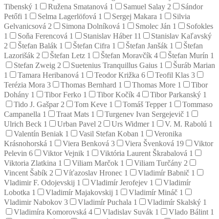
Tibenský
1
Ružena Smatanová
1
Samuel Salay
2
Sándor
Petőfi
1
Selma Lagerlöfová
1
Sergej Makara
1
Silvia
Gelvanicsová
2
Simona Dolníková
1
Smolec Ján
1
Sofokles
1
Soňa Ferencová
1
Stanislav Háber
11
Stanislav Kaľavský
2
Štefan Balák
1
Štefan Cifra
1
Štefan Janšák
1
Štefan
Lazorišák
2
Štefan Letz
1
Štefan Moravčík
4
Štefan Murín
1
Stefan Zweig
2
Suetenius Tranquillus Gaius
1
Šuráb Marian
1
Tamara Heribanová
1
Teodor Križka
6
Teofil Klas
3
Terézia Mora
3
Thomas Bernhard
1
Thomas More
1
Tibor
Dohány
1
Tibor Ferko
1
Tibor Kočík
4
Tibor Parkanský
1
Tido J. Gašpar
2
Tom Keve
1
Tomáš Tepper
1
Tommaso
Campanella
1
Traat Mats
1
Turgenev Ivan Sergejevič
1
Ulrich Beck
1
Urban Pavel
2
Urs Widmer
1
V. M. Rabolú
1
Valentín Beniak
1
Vasil Stefan Koban
1
Veronika
Krásnohorská
1
Viera Benková
3
Viera Švenková
19
Viktor
Pelevin
6
Viktor Vejnik
1
Viktória Laurent Škrabalová
1
Viktoria Zlatkina
1
Viliam Marčok
1
Viliam Turčány
2
Vincent Šabík
2
Víťazoslav Hronec
1
Vladimír Babnič
1
Vladimir F. Odojevskij
1
Vladimír Jerofejev
1
Vladimír
Lobotka
1
Vladimír Majakovskij
1
Vladimír Mináč
1
Vladimir Nabokov
3
Vladimír Puchala
1
Vladimír Skalský
1
Vladimíra Komorovská
4
Vladislav Suvák
1
Vlado Bálint
1