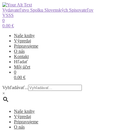
Vydavateľstvo Spolku Slovenských Spisovateľov
VSSS
0
0.00
€
Naše knihy
Výpredaj
Pripravujeme
O nás
Kontakt
Hľadať
Môj účet
0
0.00
€
Vyhľadávať...
×
Naše knihy
Výpredaj
Pripravujeme
O nás