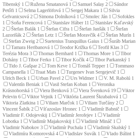
Tibenský
1
Ružena Smatanová
1
Samuel Salay
2
Sándor
Petőfi
1
Selma Lagerlöfová
1
Sergej Makara
1
Silvia
Gelvanicsová
2
Simona Dolníková
1
Smolec Ján
1
Sofokles
1
Soňa Ferencová
1
Stanislav Háber
11
Stanislav Kaľavský
2
Štefan Balák
1
Štefan Cifra
1
Štefan Janšák
1
Štefan
Lazorišák
2
Štefan Letz
1
Štefan Moravčík
4
Štefan Murín
1
Stefan Zweig
2
Suetenius Tranquillus Gaius
1
Šuráb Marian
1
Tamara Heribanová
1
Teodor Križka
6
Teofil Klas
3
Terézia Mora
3
Thomas Bernhard
1
Thomas More
1
Tibor
Dohány
1
Tibor Ferko
1
Tibor Kočík
4
Tibor Parkanský
1
Tido J. Gašpar
2
Tom Keve
1
Tomáš Tepper
1
Tommaso
Campanella
1
Traat Mats
1
Turgenev Ivan Sergejevič
1
Ulrich Beck
1
Urban Pavel
2
Urs Widmer
1
V. M. Rabolú
1
Valentín Beniak
1
Vasil Stefan Koban
1
Veronika
Krásnohorská
1
Viera Benková
3
Viera Švenková
19
Viktor
Pelevin
6
Viktor Vejnik
1
Viktória Laurent Škrabalová
1
Viktoria Zlatkina
1
Viliam Marčok
1
Viliam Turčány
2
Vincent Šabík
2
Víťazoslav Hronec
1
Vladimír Babnič
1
Vladimir F. Odojevskij
1
Vladimír Jerofejev
1
Vladimír
Lobotka
1
Vladimír Majakovskij
1
Vladimír Mináč
1
Vladimir Nabokov
3
Vladimír Puchala
1
Vladimír Skalský
1
Vladimíra Komorovská
4
Vladislav Suvák
1
Vlado Bálint
1