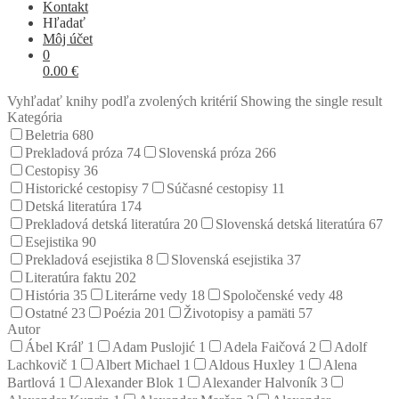
Kontakt
Hľadať
Môj účet
0
0.00
€
Vyhľadať knihy podľa zvolených kritérií
Showing the single result
Kategória
Beletria
680
Prekladová próza
74
Slovenská próza
266
Cestopisy
36
Historické cestopisy
7
Súčasné cestopisy
11
Detská literatúra
174
Prekladová detská literatúra
20
Slovenská detská literatúra
67
Esejistika
90
Prekladová esejistika
8
Slovenská esejistika
37
Literatúra faktu
202
História
35
Literárne vedy
18
Spoločenské vedy
48
Ostatné
23
Poézia
201
Životopisy a pamäti
57
Autor
Ábel Kráľ
1
Adam Puslojić
1
Adela Faičová
2
Adolf
Lachkovič
1
Albert Michael
1
Aldous Huxley
1
Alena
Bartlová
1
Alexander Blok
1
Alexander Halvoník
3