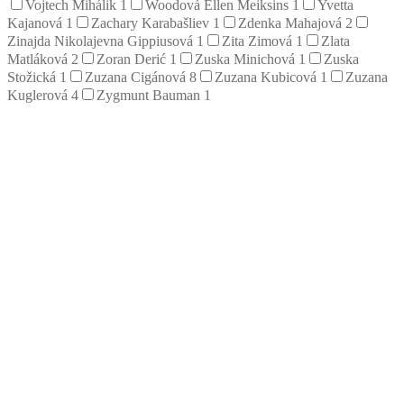
Vojtech Mihálik
1
Woodová Ellen Meiksins
1
Yvetta
Kajanová
1
Zachary Karabašliev
1
Zdenka Mahajová
2
Zinajda Nikolajevna Gippiusová
1
Zita Zimová
1
Zlata
Matláková
2
Zoran Derić
1
Zuska Minichová
1
Zuska
Stožická
1
Zuzana Cigánová
8
Zuzana Kubicová
1
Zuzana
Kuglerová
4
Zygmunt Bauman
1