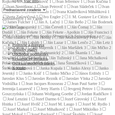
9.90
€
Viac info
Rojková
10
Ivan Izakovič
1
Ivan Jefremov
1
Ivan Kučma
1
Ivan Negrišorac
1
Ivan Petrovič
1
Ivan Sládeček
1
Ivan
Stadtrucker
3
Ivan Thurzo
1
Ivana Kladivíková Miháliková
1
Iveta Zaťovičová
5
Ivo Engler
2
J. M. Gustave Le Clézio
1
Zobrazených 1 zo 1 kníh
James Fulcher
1
Ján A. Lačný
1
Ján Beňo
2
Ján Bodenek
1
Ján Čarnogurský
1
Ján Červeň
1
Ján Čomaj
3
Ján
Dudáš
1
Ján Fekete
1
Ján Fekete - Apolkin
1
Ján Francisci
1
2024 © Vydavateľstvo Spolku Slovenských Spisovateľov s.r.o.
Ján Hnilica
1
Ján Hoštaj
1
Ján Jendrichovský Peter
1
Ján
Kačala
1
Ján Labáth
1
Ján Lazar
1
Ján Lenčo
2
Ján Letz
1
Poštovné a doprava
Ján Litvák
1
Ján Majerník
1
Ján Maršálek
3
Ján Mičko
2
Spôsoby platby
Ján Patarák
1
Ján Podmanický
2
Ján Škamla
1
Jan
Obchodné podmienky
Slovák
1
Ján Tazberík
2
Ján Tužinský
1
Jana Michalková
Reklamačný poriadok
Pekárová
1
Jana Mišeková
1
Jana Šimulčíková
1
Jana
Ochrana osobných údajov
Kontakt
Štefánia Kuzmová
1
Janka Kupala
1
Janko Alexy
1
Janko
Jesenký
1
Janko Kráľ
1
Janko Mičko
2
János Erdödy
1
Jaroslav Klus
5
Jaroslav Rezník
4
Jaroslav Vlnka
2
Jaroslav
Vodrážka
1
Jean Jacques Rousseau
2
Jean Paul Sartre
3
Jeremija Lazarevič
1
Jerry Harris
1
Jevgenij Petrov
1
Joanna
Goszczyńska
1
Johann Wolfgang Goethe
2
Jordan Radičkov
1
José Lenzini
1
Jozef Darmo
6
Jozef Girovský
1
Jozef
Hnitka
1
Jozef Hvišč
2
Jozef M. Laugo
1
Jozef M. Rydlo
1
Jozef Markuš
1
Jozef Mihalkovič
1
Jozef Mikloško
3
Jozef Mokoš
1
Jozef Pavlovič
1
Jozef Škultéty
1
Jozef