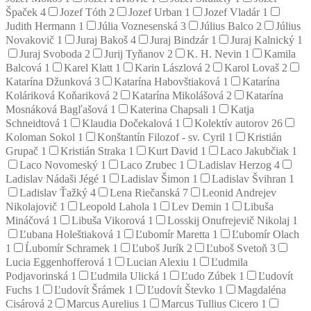
Špaček
4
Jozef Tóth
2
Jozef Urban
1
Jozef Vladár
1
Judith Hermann
1
Júlia Voznesenská
3
Július Balco
2
Július
Novakovič
1
Juraj Bakoš
4
Juraj Bindzár
1
Juraj Kalnický
1
Juraj Svoboda
2
Jurij Tyňanov
2
K. H. Nevin
1
Kamila
Balcová
1
Karel Klatt
1
Karin Lászlová
2
Karol Lovaš
2
Katarína Džunková
3
Katarína Habovštiaková
1
Katarína
Koláriková Koňariková
2
Katarína Mikolášová
2
Katarína
Mosnáková Bagľašová
1
Katerina Chapsali
1
Katja
Schneidtová
1
Klaudia Dočekalová
1
Kolektív autorov
26
Koloman Sokol
1
Konštantín Filozof - sv. Cyril
1
Kristián
Grupač
1
Kristián Straka
1
Kurt David
1
Laco Jakubčiak
1
Laco Novomeský
1
Laco Zrubec
1
Ladislav Herzog
4
Ladislav Nádaši Jégé
1
Ladislav Šimon
1
Ladislav Švihran
1
Ladislav Ťažký
4
Lena Riečanská
7
Leonid Andrejev
Nikolajovič
1
Leopold Lahola
1
Lev Demin
1
Libuša
Mináčová
1
Libuša Vikorová
1
Losskij Onufrejevič Nikolaj
1
Ľubana Holeštiaková
1
Ľubomír Maretta
1
Ľubomír Olach
1
Ĺubomír Schramek
1
Ľuboš Jurík
2
Ľuboš Svetoň
3
Lucia Eggenhofferová
1
Lucian Alexiu
1
Ľudmila
Podjavorinská
1
Ľudmila Ulická
1
Ľudo Zúbek
1
Ľudovít
Fuchs
1
Ľudovít Šrámek
1
Ľudovít Števko
1
Magdaléna
Cisárová
2
Marcus Aurelius
1
Marcus Tullius Cicero
1