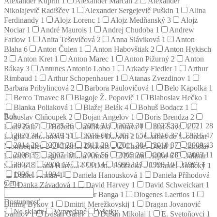
Alexander Kuprin
1
Alexander Marčan
2
Alexander
Nikolajevič Radiščev
1
Alexander Sergejevič Puškin
1
Alina
Ferdinandy
1
Alojz Lorenc
1
Alojz Medňanský
3
Alojz
Nociar
1
André Maurois
1
Andrej Chudoba
1
Andrew
Farlow
1
Anita Tešovičová
2
Anna Sláviková
1
Anton
Blaha
6
Anton Čulen
1
Anton Habovštiak
2
Anton Hykisch
2
Anton Kret
1
Anton Marec
1
Anton Pižurný
2
Anton
Rákay
3
Antunes Antonio Lobo
1
Arkady Fiedler
1
Arthur
Rimbaud
1
Arthur Schopenhauer
1
Atanas Zvezdinov
1
Barbara Pribylincová
2
Barbora Paulovičová
1
Belo Kapolka
1
Berco Trnavec
8
Blagoje Ž. Popovič
1
Blahoslav Hečko
1
Blanka Poliaková
1
Blažej Belák
4
Bohuš Bodacz
1
Rok
Bohuslav Chňoupek
2
Bojan Angelov
1
Boris Brendza
2
2026
17
2025
26
2024
31
2023
30
2022
33
2021
28
Boris Zala
1
Božena Slančíková Timrava
1
brat Šavol
1
2020
34
2019
51
2018
60
2017
55
2016
37
2015
47
Brigita Lehoťanová
1
Charles Darwin
2
Charles de Secondat
2014
29
2013
28
2012
29
2011
30
2010
37
2009
43
Montesquieu
2
Charles Dickens
2
Charles Diehl
1
Chmelár
2008
35
2007
13
2006
56
2005
26
2004
28
2003
11
Eduard
1
Dagmar Mária Anoca
1
Dalimír Hajko
6
Dalimír
2002
8
2001
13
2000
14
1999
11
1998
10
1997
1
Stano
6
Dana Hlavatá
1
Dana Podracká
2
Daniel Bodický
1
1996
1
1994
1
Daniel Krman
1
Daniela Hanousková
1
Daniela Příhodová
Cena
2
Danka Závadová
1
David Harvey
1
David Schweickart
1
Denis Diderot
2
Dezider Banga
1
Diogenes Laertios
1
Dostupnosť
Dmitrij Bykov
1
Dmitrij Merežkovskij
1
Dragan Jovanović
Na sklade
Vypredané
Všetky
Danilov
1
Dušan Garay
1
Dušan Mikolaj
1
E. Svetoňovci
1