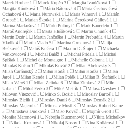
Marek Hrubec
1
Marek Kupčo
3
Margita Ivaničková
1
Margita Kániková
1
Mária Bátorová
4
Mária Čechovičová
Ochabová
4
Maria Nurowská
1
Maria Wineová
1
Marián
Grupač
1
Marian Škotka
1
Marína Čeretková Gállová
1
Marína Markušová
1
Mário Polónyi
1
Mark Bauerlein
1
Maroš Andrejčík
1
Marta Hlušíková
5
Martin Chudík
4
Martin Dzúr
1
Martin Jančuška
1
Martin Prebudila
4
Martin
Vladik
4
Martin Vlado
5
Martina Grmanová
1
Matija
Bećković
1
Matúš Kučera
1
Maxim D. Šrajer
1
Michaela
Vankovicová
1
Michal Baláž
1
Michal Pridala
1
Michal
Spišiak
1
Michel de Montaigne
1
Michelle Colonna
1
Mikuláš Kočan
1
Mikuláš Kováč
2
Milan Abelovský
3
Milan Čarňanský
2
Milan Hodál
1
Milan Hodža
1
Milan
Jaroš
1
Milan Kenda
1
Milan Polák
1
Milan R. Štefánik
1
Milan Vároš
1
Milan Zelinka
6
Milka Zimková
2
Milo
Urban
1
Miloš Ferko
3
Miloš Mistrík
1
Milosz Czeslaw
1
Milovan Vitezović
1
Mirko S. Božić
1
Miroslav Bartoš
1
Miroslav Bielik
1
Miroslav Daniš
6
Miroslav Demák
2
Miroslav Majerník
1
Miroslav Musil
3
Miroslav Robert Kame
3
Miroslava Dudková
1
Mišo Kováč
1
Mojmír Groll
1
Monika Maronová
1
Nebojša Kuzmanovič
1
Nikita Michalkov
1
Nikola Kozmová
1
Nikolaj Nosov
1
Nina Kollárová
1