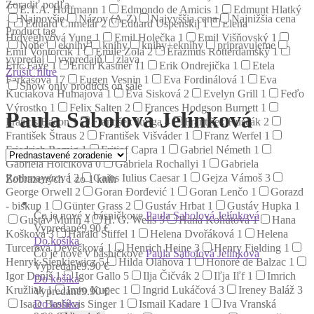
Zoradiť podľa
E.T.A. Hoffmann
1
Edmondo de Amicis
1
Edmunt Hlatký
Najnovšie
Názov (A-Z)
Najvyššia cena
Najnižšia cena
1
Eduard Chmelár
2
Eduard Uspenskij
1
Elena
Product tag
Hidvéghyová Yung
1
Emil Holečka
1
Emil Višňovský
1
None
eknihy
knihy
knihy+eknihy
pripravujeme
Emil Vontorčík
1
Émile Zola
2
Erazmus Rotterdamský
1
vypredaj
vypredajň
zlava
Eric Faye
1
Erich Kästner
11
Erik Ondrejička
1
Etela
Zrušiť filtre
Farkašová
17
Eugen Vesnin
1
Eva Fordinálová
1
Eva
Show only products on sale
Kuciaková Humajová
1
Eva Sisková
2
Evelyn Grill
1
Feďo
Výrostko
1
Felix Salten
2
Frances Hodgson Burnett
1
Paula Sabolová Jelínková
Francis Bacon
1
František Juriga
4
František Ruščák
2
František Štraus
2
František Višváder
1
Franz Werfel
1
Friedrich Romig
1
Fritjof Capra
1
Gabriel Németh
1
Gabriela Holčíková
0
Gabriela Rochallyi
1
Gabriela
Rothmayerová
2
Gaius Iulius Caesar
1
Gejza Vámoš
3
Zobrazených 1 zo 1 kníh
George Orwell
2
Goran Đorđević
1
Goran Lenčo
1
Gorazd
- biskup
1
Günter Grass
2
Gustáv Hrbat
1
Gustáv Hupka
1
Čo je nové v básničkove
Paula Sabolová Jelínková
Gustáv Murín
4
H. G. Wells
5
Hana Kohútová
1
Hana
Vypredané
9.90 €
Košková
3
Harald Stiffel
1
Helena Dvořáková
1
Helena
Do košíka
Turcerová Devečková
1
Henrich Heine
3
Henry Fielding
1
Čo je nové v básničkove
Paula Sabolová Jelínková
Henryk Sienkiewicz
5
Hilda Oláhová
1
Honoré de Balzac
1
Vypredané
9.90 €
Igor Daniš
1
Igor Gallo
5
Ilja Čičvák
2
Iľja Iľf
1
Imrich
Do košíka
Kružliak
1
Imro Kupec
1
Ingrid Lukáčová
3
Ireney Baláž
3
Vypredané
9.90 €
Do košíka
Isaac Bashevis Singer
1
Ismail Kadare
1
Iva Vranská