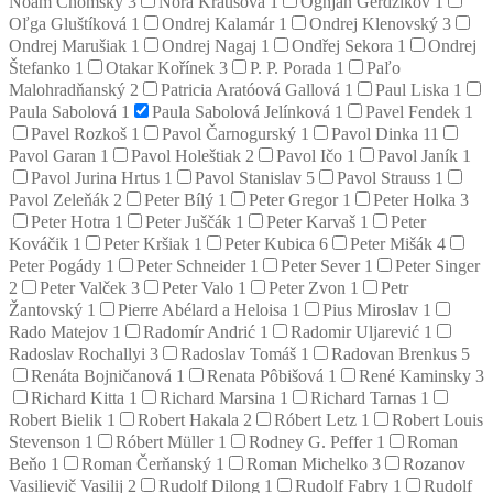
Noam Chomsky
3
Nora Krausová
1
Ognjan Gerdžikov
1
Oľga Gluštíková
1
Ondrej Kalamár
1
Ondrej Klenovský
3
Ondrej Marušiak
1
Ondrej Nagaj
1
Ondřej Sekora
1
Ondrej
Štefanko
1
Otakar Kořínek
3
P. P. Porada
1
Paľo
Malohradňanský
2
Patricia Aratóová Gallová
1
Paul Liska
1
Paula Sabolová
1
Paula Sabolová Jelínková
1
Pavel Fendek
1
Pavel Rozkoš
1
Pavol Čarnogurský
1
Pavol Dinka
11
Pavol Garan
1
Pavol Holeštiak
2
Pavol Ičo
1
Pavol Janík
1
Pavol Jurina Hrtus
1
Pavol Stanislav
5
Pavol Strauss
1
Pavol Zeleňák
2
Peter Bílý
1
Peter Gregor
1
Peter Holka
3
Peter Hotra
1
Peter Juščák
1
Peter Karvaš
1
Peter
Kováčik
1
Peter Kršiak
1
Peter Kubica
6
Peter Mišák
4
Peter Pogády
1
Peter Schneider
1
Peter Sever
1
Peter Singer
2
Peter Valček
3
Peter Valo
1
Peter Zvon
1
Petr
Žantovský
1
Pierre Abélard a Heloisa
1
Pius Miroslav
1
Rado Matejov
1
Radomír Andrić
1
Radomir Uljarević
1
Radoslav Rochallyi
3
Radoslav Tomáš
1
Radovan Brenkus
5
Renáta Bojničanová
1
Renata Pôbišová
1
René Kaminsky
3
Richard Kitta
1
Richard Marsina
1
Richard Tarnas
1
Robert Bielik
1
Robert Hakala
2
Róbert Letz
1
Robert Louis
Stevenson
1
Róbert Müller
1
Rodney G. Peffer
1
Roman
Beňo
1
Roman Čerňanský
1
Roman Michelko
3
Rozanov
Vasilievič Vasilij
2
Rudolf Dilong
1
Rudolf Fabry
1
Rudolf