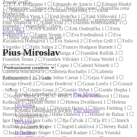
Zoradiť podľa
E.T.A. Hoffmann
1
Edmondo de Amicis
1
Edmunt Hlatký
Najnovšie
Názov (A-Z)
Najvyššia cena
Najnižšia cena
1
Eduard Chmelár
2
Eduard Uspenskij
1
Elena
Product tag
Hidvéghyová Yung
1
Emil Holečka
1
Emil Višňovský
1
None
eknihy
knihy
knihy+eknihy
pripravujeme
Emil Vontorčík
1
Émile Zola
2
Erazmus Rotterdamský
1
vypredaj
vypredajň
zlava
Eric Faye
1
Erich Kästner
11
Erik Ondrejička
1
Etela
Zrušiť filtre
Farkašová
17
Eugen Vesnin
1
Eva Fordinálová
1
Eva
Show only products on sale
Kuciaková Humajová
1
Eva Sisková
2
Evelyn Grill
1
Feďo
Výrostko
1
Felix Salten
2
Frances Hodgson Burnett
1
Pius Miroslav
Francis Bacon
1
František Juriga
4
František Ruščák
2
František Štraus
2
František Višváder
1
Franz Werfel
1
Friedrich Romig
1
Fritjof Capra
1
Gabriel Németh
1
Gabriela Holčíková
0
Gabriela Rochallyi
1
Gabriela
Rothmayerová
2
Gaius Iulius Caesar
1
Gejza Vámoš
3
Zobrazených 1 zo 1 kníh
George Orwell
2
Goran Đorđević
1
Goran Lenčo
1
Gorazd
- biskup
1
Günter Grass
2
Gustáv Hrbat
1
Gustáv Hupka
1
Kronika zabudnutých pocitov
Pius Miroslav
Gustáv Murín
4
H. G. Wells
5
Hana Kohútová
1
Hana
Vypredané
9.90 €
Košková
3
Harald Stiffel
1
Helena Dvořáková
1
Helena
Do košíka
Turcerová Devečková
1
Henrich Heine
3
Henry Fielding
1
Kronika zabudnutých pocitov
Pius Miroslav
Henryk Sienkiewicz
5
Hilda Oláhová
1
Honoré de Balzac
1
Vypredané
9.90 €
Igor Daniš
1
Igor Gallo
5
Ilja Čičvák
2
Iľja Iľf
1
Imrich
Do košíka
Kružliak
1
Imro Kupec
1
Ingrid Lukáčová
3
Ireney Baláž
3
Vypredané
9.90 €
Do košíka
Isaac Bashevis Singer
1
Ismail Kadare
1
Iva Vranská