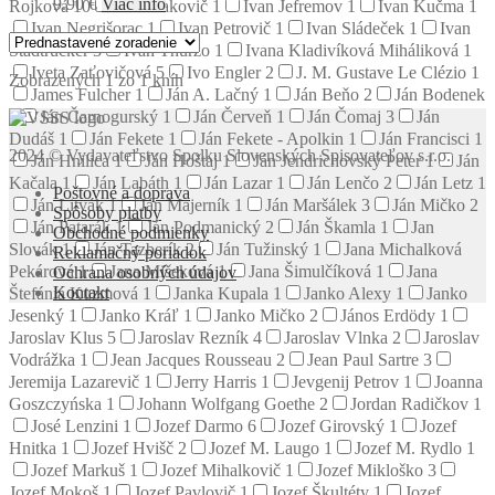
9.90
€
Viac info
Rojková
10
Ivan Izakovič
1
Ivan Jefremov
1
Ivan Kučma
1
Ivan Negrišorac
1
Ivan Petrovič
1
Ivan Sládeček
1
Ivan
Stadtrucker
3
Ivan Thurzo
1
Ivana Kladivíková Miháliková
1
Iveta Zaťovičová
5
Ivo Engler
2
J. M. Gustave Le Clézio
1
Zobrazených 1 zo 1 kníh
James Fulcher
1
Ján A. Lačný
1
Ján Beňo
2
Ján Bodenek
1
Ján Čarnogurský
1
Ján Červeň
1
Ján Čomaj
3
Ján
Dudáš
1
Ján Fekete
1
Ján Fekete - Apolkin
1
Ján Francisci
1
2024 © Vydavateľstvo Spolku Slovenských Spisovateľov s.r.o.
Ján Hnilica
1
Ján Hoštaj
1
Ján Jendrichovský Peter
1
Ján
Kačala
1
Ján Labáth
1
Ján Lazar
1
Ján Lenčo
2
Ján Letz
1
Poštovné a doprava
Ján Litvák
1
Ján Majerník
1
Ján Maršálek
3
Ján Mičko
2
Spôsoby platby
Ján Patarák
1
Ján Podmanický
2
Ján Škamla
1
Jan
Obchodné podmienky
Slovák
1
Ján Tazberík
2
Ján Tužinský
1
Jana Michalková
Reklamačný poriadok
Pekárová
1
Jana Mišeková
1
Jana Šimulčíková
1
Jana
Ochrana osobných údajov
Kontakt
Štefánia Kuzmová
1
Janka Kupala
1
Janko Alexy
1
Janko
Jesenký
1
Janko Kráľ
1
Janko Mičko
2
János Erdödy
1
Jaroslav Klus
5
Jaroslav Rezník
4
Jaroslav Vlnka
2
Jaroslav
Vodrážka
1
Jean Jacques Rousseau
2
Jean Paul Sartre
3
Jeremija Lazarevič
1
Jerry Harris
1
Jevgenij Petrov
1
Joanna
Goszczyńska
1
Johann Wolfgang Goethe
2
Jordan Radičkov
1
José Lenzini
1
Jozef Darmo
6
Jozef Girovský
1
Jozef
Hnitka
1
Jozef Hvišč
2
Jozef M. Laugo
1
Jozef M. Rydlo
1
Jozef Markuš
1
Jozef Mihalkovič
1
Jozef Mikloško
3
Jozef Mokoš
1
Jozef Pavlovič
1
Jozef Škultéty
1
Jozef