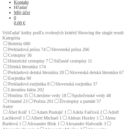
Kontakt
Hľadať
Môj účet
0
0.00
€
Vyhľadať knihy podľa zvolených kritérií
Showing the single result
Kategória
Beletria
680
Prekladová próza
74
Slovenská próza
266
Cestopisy
36
Historické cestopisy
7
Súčasné cestopisy
11
Detská literatúra
174
Prekladová detská literatúra
20
Slovenská detská literatúra
67
Esejistika
90
Prekladová esejistika
8
Slovenská esejistika
37
Literatúra faktu
202
História
35
Literárne vedy
18
Spoločenské vedy
48
Ostatné
23
Poézia
201
Životopisy a pamäti
57
Autor
Ábel Kráľ
1
Adam Puslojić
1
Adela Faičová
2
Adolf
Lachkovič
1
Albert Michael
1
Aldous Huxley
1
Alena
Bartlová
1
Alexander Blok
1
Alexander Halvoník
3