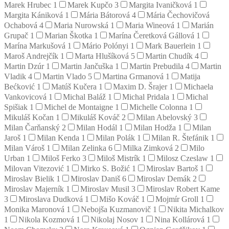
Marek Hrubec
1
Marek Kupčo
3
Margita Ivaničková
1
Margita Kániková
1
Mária Bátorová
4
Mária Čechovičová
Ochabová
4
Maria Nurowská
1
Maria Wineová
1
Marián
Grupač
1
Marian Škotka
1
Marína Čeretková Gállová
1
Marína Markušová
1
Mário Polónyi
1
Mark Bauerlein
1
Maroš Andrejčík
1
Marta Hlušíková
5
Martin Chudík
4
Martin Dzúr
1
Martin Jančuška
1
Martin Prebudila
4
Martin
Vladik
4
Martin Vlado
5
Martina Grmanová
1
Matija
Bećković
1
Matúš Kučera
1
Maxim D. Šrajer
1
Michaela
Vankovicová
1
Michal Baláž
1
Michal Pridala
1
Michal
Spišiak
1
Michel de Montaigne
1
Michelle Colonna
1
Mikuláš Kočan
1
Mikuláš Kováč
2
Milan Abelovský
3
Milan Čarňanský
2
Milan Hodál
1
Milan Hodža
1
Milan
Jaroš
1
Milan Kenda
1
Milan Polák
1
Milan R. Štefánik
1
Milan Vároš
1
Milan Zelinka
6
Milka Zimková
2
Milo
Urban
1
Miloš Ferko
3
Miloš Mistrík
1
Milosz Czeslaw
1
Milovan Vitezović
1
Mirko S. Božić
1
Miroslav Bartoš
1
Miroslav Bielik
1
Miroslav Daniš
6
Miroslav Demák
2
Miroslav Majerník
1
Miroslav Musil
3
Miroslav Robert Kame
3
Miroslava Dudková
1
Mišo Kováč
1
Mojmír Groll
1
Monika Maronová
1
Nebojša Kuzmanovič
1
Nikita Michalkov
1
Nikola Kozmová
1
Nikolaj Nosov
1
Nina Kollárová
1