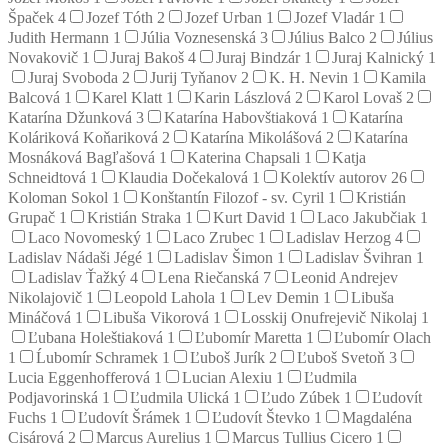
Špaček
4
Jozef Tóth
2
Jozef Urban
1
Jozef Vladár
1
Judith Hermann
1
Júlia Voznesenská
3
Július Balco
2
Július
Novakovič
1
Juraj Bakoš
4
Juraj Bindzár
1
Juraj Kalnický
1
Juraj Svoboda
2
Jurij Tyňanov
2
K. H. Nevin
1
Kamila
Balcová
1
Karel Klatt
1
Karin Lászlová
2
Karol Lovaš
2
Katarína Džunková
3
Katarína Habovštiaková
1
Katarína
Koláriková Koňariková
2
Katarína Mikolášová
2
Katarína
Mosnáková Bagľašová
1
Katerina Chapsali
1
Katja
Schneidtová
1
Klaudia Dočekalová
1
Kolektív autorov
26
Koloman Sokol
1
Konštantín Filozof - sv. Cyril
1
Kristián
Grupač
1
Kristián Straka
1
Kurt David
1
Laco Jakubčiak
1
Laco Novomeský
1
Laco Zrubec
1
Ladislav Herzog
4
Ladislav Nádaši Jégé
1
Ladislav Šimon
1
Ladislav Švihran
1
Ladislav Ťažký
4
Lena Riečanská
7
Leonid Andrejev
Nikolajovič
1
Leopold Lahola
1
Lev Demin
1
Libuša
Mináčová
1
Libuša Vikorová
1
Losskij Onufrejevič Nikolaj
1
Ľubana Holeštiaková
1
Ľubomír Maretta
1
Ľubomír Olach
1
Ĺubomír Schramek
1
Ľuboš Jurík
2
Ľuboš Svetoň
3
Lucia Eggenhofferová
1
Lucian Alexiu
1
Ľudmila
Podjavorinská
1
Ľudmila Ulická
1
Ľudo Zúbek
1
Ľudovít
Fuchs
1
Ľudovít Šrámek
1
Ľudovít Števko
1
Magdaléna
Cisárová
2
Marcus Aurelius
1
Marcus Tullius Cicero
1