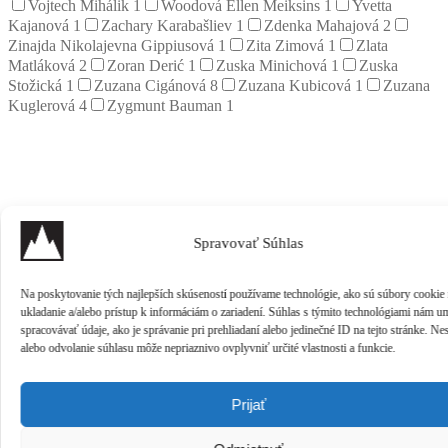
Vojtech Mihálik
1
Woodová Ellen Meiksins
1
Yvetta
Kajanová
1
Zachary Karabašliev
1
Zdenka Mahajová
2
Zinajda Nikolajevna Gippiusová
1
Zita Zimová
1
Zlata
Matláková
2
Zoran Derić
1
Zuska Minichová
1
Zuska
Stožická
1
Zuzana Cigánová
8
Zuzana Kubicová
1
Zuzana
Kuglerová
4
Zygmunt Bauman
1
Spravovať Súhlas
Na poskytovanie tých najlepších skúseností používame technológie, ako sú súbory cookie
ukladanie a/alebo prístup k informáciám o zariadení. Súhlas s týmito technológiami nám u
spracovávať údaje, ako je správanie pri prehliadaní alebo jedinečné ID na tejto stránke. Ne
alebo odvolanie súhlasu môže nepriaznivo ovplyvniť určité vlastnosti a funkcie.
Prijať