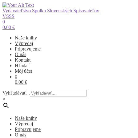
Vydavateľstvo Spolku Slovenských Spisovateľov
VSSS
0
0.00
€
Naše knihy
Výpredaj
Pripravujeme
O nás
Kontakt
Hľadať
Môj účet
0
0.00
€
Vyhľadávať...
×
Naše knihy
Výpredaj
Pripravujeme
O nás