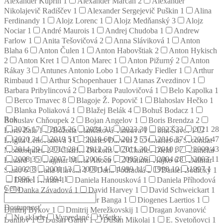
Alexander Kuprin
1
Alexander Marčan
2
Alexander
Nikolajevič Radiščev
1
Alexander Sergejevič Puškin
1
Alina
Ferdinandy
1
Alojz Lorenc
1
Alojz Medňanský
3
Alojz
Nociar
1
André Maurois
1
Andrej Chudoba
1
Andrew
Farlow
1
Anita Tešovičová
2
Anna Sláviková
1
Anton
Blaha
6
Anton Čulen
1
Anton Habovštiak
2
Anton Hykisch
2
Anton Kret
1
Anton Marec
1
Anton Pižurný
2
Anton
Rákay
3
Antunes Antonio Lobo
1
Arkady Fiedler
1
Arthur
Rimbaud
1
Arthur Schopenhauer
1
Atanas Zvezdinov
1
Barbara Pribylincová
2
Barbora Paulovičová
1
Belo Kapolka
1
Berco Trnavec
8
Blagoje Ž. Popovič
1
Blahoslav Hečko
1
Blanka Poliaková
1
Blažej Belák
4
Bohuš Bodacz
1
Rok
Bohuslav Chňoupek
2
Bojan Angelov
1
Boris Brendza
2
2026
17
2025
26
2024
31
2023
30
2022
33
2021
28
Boris Zala
1
Božena Slančíková Timrava
1
brat Šavol
1
2020
34
2019
51
2018
60
2017
55
2016
37
2015
47
Brigita Lehoťanová
1
Charles Darwin
2
Charles de Secondat
2014
29
2013
28
2012
29
2011
30
2010
37
2009
43
Montesquieu
2
Charles Dickens
2
Charles Diehl
1
Chmelár
2008
35
2007
13
2006
56
2005
26
2004
28
2003
11
Eduard
1
Dagmar Mária Anoca
1
Dalimír Hajko
6
Dalimír
2002
8
2001
13
2000
14
1999
11
1998
10
1997
1
Stano
6
Dana Hlavatá
1
Dana Podracká
2
Daniel Bodický
1
1996
1
1994
1
Daniel Krman
1
Daniela Hanousková
1
Daniela Příhodová
Cena
2
Danka Závadová
1
David Harvey
1
David Schweickart
1
Denis Diderot
2
Dezider Banga
1
Diogenes Laertios
1
Dostupnosť
Dmitrij Bykov
1
Dmitrij Merežkovskij
1
Dragan Jovanović
Na sklade
Vypredané
Všetky
Danilov
1
Dušan Garay
1
Dušan Mikolaj
1
E. Svetoňovci
1