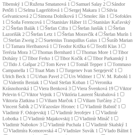
Tibenský
1
Ružena Smatanová
1
Samuel Salay
2
Sándor
Petőfi
1
Selma Lagerlöfová
1
Sergej Makara
1
Silvia
Gelvanicsová
2
Simona Dolníková
1
Smolec Ján
1
Sofokles
1
Soňa Ferencová
1
Stanislav Háber
11
Stanislav Kaľavský
2
Štefan Balák
1
Štefan Cifra
1
Štefan Janšák
1
Štefan
Lazorišák
2
Štefan Letz
1
Štefan Moravčík
4
Štefan Murín
1
Stefan Zweig
2
Suetenius Tranquillus Gaius
1
Šuráb Marian
1
Tamara Heribanová
1
Teodor Križka
6
Teofil Klas
3
Terézia Mora
3
Thomas Bernhard
1
Thomas More
1
Tibor
Dohány
1
Tibor Ferko
1
Tibor Kočík
4
Tibor Parkanský
1
Tido J. Gašpar
2
Tom Keve
1
Tomáš Tepper
1
Tommaso
Campanella
1
Traat Mats
1
Turgenev Ivan Sergejevič
1
Ulrich Beck
1
Urban Pavel
2
Urs Widmer
1
V. M. Rabolú
1
Valentín Beniak
1
Vasil Stefan Koban
1
Veronika
Krásnohorská
1
Viera Benková
3
Viera Švenková
19
Viktor
Pelevin
6
Viktor Vejnik
1
Viktória Laurent Škrabalová
1
Viktoria Zlatkina
1
Viliam Marčok
1
Viliam Turčány
2
Vincent Šabík
2
Víťazoslav Hronec
1
Vladimír Babnič
1
Vladimir F. Odojevskij
1
Vladimír Jerofejev
1
Vladimír
Lobotka
1
Vladimír Majakovskij
1
Vladimír Mináč
1
Vladimir Nabokov
3
Vladimír Puchala
1
Vladimír Skalský
1
Vladimíra Komorovská
4
Vladislav Suvák
1
Vlado Bálint
1