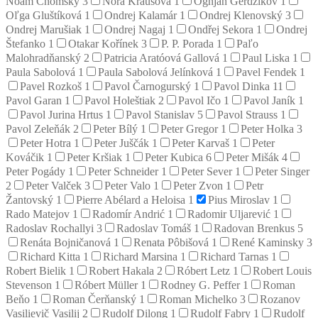
Noam Chomsky
3
Nora Krausová
1
Ognjan Gerdžikov
1
Oľga Gluštíková
1
Ondrej Kalamár
1
Ondrej Klenovský
3
Ondrej Marušiak
1
Ondrej Nagaj
1
Ondřej Sekora
1
Ondrej
Štefanko
1
Otakar Kořínek
3
P. P. Porada
1
Paľo
Malohradňanský
2
Patricia Aratóová Gallová
1
Paul Liska
1
Paula Sabolová
1
Paula Sabolová Jelínková
1
Pavel Fendek
1
Pavel Rozkoš
1
Pavol Čarnogurský
1
Pavol Dinka
11
Pavol Garan
1
Pavol Holeštiak
2
Pavol Ičo
1
Pavol Janík
1
Pavol Jurina Hrtus
1
Pavol Stanislav
5
Pavol Strauss
1
Pavol Zeleňák
2
Peter Bílý
1
Peter Gregor
1
Peter Holka
3
Peter Hotra
1
Peter Juščák
1
Peter Karvaš
1
Peter
Kováčik
1
Peter Kršiak
1
Peter Kubica
6
Peter Mišák
4
Peter Pogády
1
Peter Schneider
1
Peter Sever
1
Peter Singer
2
Peter Valček
3
Peter Valo
1
Peter Zvon
1
Petr
Žantovský
1
Pierre Abélard a Heloisa
1
Pius Miroslav
1
Rado Matejov
1
Radomír Andrić
1
Radomir Uljarević
1
Radoslav Rochallyi
3
Radoslav Tomáš
1
Radovan Brenkus
5
Renáta Bojničanová
1
Renata Pôbišová
1
René Kaminsky
3
Richard Kitta
1
Richard Marsina
1
Richard Tarnas
1
Robert Bielik
1
Robert Hakala
2
Róbert Letz
1
Robert Louis
Stevenson
1
Róbert Müller
1
Rodney G. Peffer
1
Roman
Beňo
1
Roman Čerňanský
1
Roman Michelko
3
Rozanov
Vasilievič Vasilij
2
Rudolf Dilong
1
Rudolf Fabry
1
Rudolf