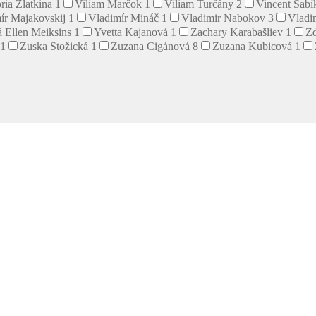
ria Zlatkina
1
Viliam Marčok
1
Viliam Turčány
2
Vincent Šab
ír Majakovskij
1
Vladimír Mináč
1
Vladimir Nabokov
3
Vladi
 Ellen Meiksins
1
Yvetta Kajanová
1
Zachary Karabašliev
1
Z
1
Zuska Stožická
1
Zuzana Cigánová
8
Zuzana Kubicová
1