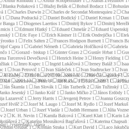
Arthur Rimbaud
1
Arthur Schopenhauer
1
Atanas Zvezdinov
1
Blanka Poliaková
1
Blažej Belák
4
Bohuš Bodacz
1
Bohusla
ová
1
Charles Darwin
2
Charles de Secondat Montesquieu
2
Cha
tá
1
Dana Podracká
2
Daniel Bodický
1
Daniel Krman
1
Dan
er Banga
1
Diogenes Laertios
1
Dmitrij Bykov
1
Dmitrij Merež
micis
1
Edmunt Hlatký
1
Eduard Chmelár
2
Eduard Uspenski
damský
1
Eric Faye
1
Erich Kästner
11
Erik Ondrejička
1
Etel
ýrostko
1
Felix Salten
2
Frances Hodgson Burnett
1
Francis B
ritjof Capra
1
Gabriel Németh
1
Gabriela Holčíková
0
Gabriela
enčo
1
Gorazd - biskup
1
Günter Grass
2
Gustáv Hrbat
1
Gus
ena Turcerová Devečková
1
Henrich Heine
3
Henry Fielding
1
užliak
1
Imro Kupec
1
Ingrid Lukáčová
3
Ireney Baláž
3
Isa
rac
1
Ivan Petrovič
1
Ivan Sládeček
1
Ivan Stadtrucker
3
Ivan
2020
34
2019
51
2018
60
2017
55
2016
37
2015
47
án A. Lačný
1
Ján Beňo
2
Ján Bodenek
1
Ján Čarnogurský
1
2002
8
2001
13
2000
14
1999
11
1998
10
1997
1
1996
Ján Jendrichovský Peter
1
Ján Kačala
1
Ján Labáth
1
Ján La
Ján Škamla
1
Jan Slovák
1
Ján Tazberík
2
Ján Tužinský
1
Janko Jesenký
1
Janko Kráľ
1
Janko Mičko
2
János Erdödy
1
ija Lazarevič
1
Jerry Harris
1
Jevgenij Petrov
1
Joanna Goszcz
Jozef Hvišč
2
Jozef M. Laugo
1
Jozef M. Rydlo
1
Jozef Marku
Jozef Urban
1
Jozef Vladár
1
Judith Hermann
1
Júlia Vozn
ov
2
K. H. Nevin
1
Kamila Balcová
1
Karel Klatt
1
Karin Lá
ikolášová
2
Katarína Mosnáková Bagľašová
1
Katerina Chapsali
daj
vypredajň
zlava
Kristián Grupač
1
Kristián Straka
1
Kurt David
1
Laco Jakubči