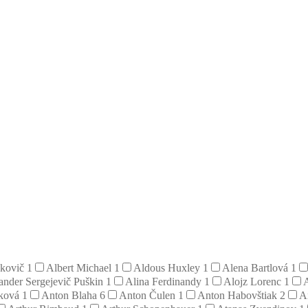
hkovič
1
Albert Michael
1
Aldous Huxley
1
Alena Bartlová
1
ander Sergejevič Puškin
1
Alina Ferdinandy
1
Alojz Lorenc
1
iková
1
Anton Blaha
6
Anton Čulen
1
Anton Habovštiak
2
A