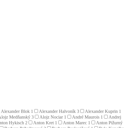
Alexander Blok
1
Alexander Halvoník
3
Alexander Kuprin
1
Alojz Medňanský
3
Alojz Nociar
1
André Maurois
1
Andrej
nton Hykisch
2
Anton Kret
1
Anton Marec
1
Anton Pižurný