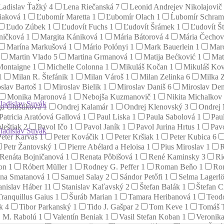
Ladislav Ťažký
4
Lena Riečanská
7
Leonid Andrejev Nikolajovič
tiaková
1
Ľubomír Maretta
1
Ľubomír Olach
1
Ĺubomír Schra
Ľudo Zúbek
1
Ľudovít Fuchs
1
Ľudovít Šrámek
1
Ľudovít Š
aničková
1
Margita Kániková
1
Mária Bátorová
4
Mária Čecho
Marína Markušová
1
Mário Polónyi
1
Mark Bauerlein
1
Mar
Martin Vlado
5
Martina Grmanová
1
Matija Bećković
1
Mat
Montaigne
1
Michelle Colonna
1
Mikuláš Kočan
1
Mikuláš Ko
1
Milan R. Štefánik
1
Milan Vároš
1
Milan Zelinka
6
Milka 
slav Bartoš
1
Miroslav Bielik
1
Miroslav Daniš
6
Miroslav D
Monika Maronová
1
Nebojša Kuzmanovič
1
Nikita Michalkov
ladislav Suvák
a Gluštíková
1
Ondrej Kalamár
1
Ondrej Klenovský
3
Ondrej
Patricia Aratóová Gallová
1
Paul Liska
1
Paula Sabolová
1
Pau
leštiak
2
Pavol Ičo
1
Pavol Janík
1
Pavol Jurina Hrtus
1
Pavo
ladislav Suvák
Peter Karvaš
1
Peter Kováčik
1
Peter Kršiak
1
Peter Kubica
6
Petr Žantovský
1
Pierre Abélard a Heloisa
1
Pius Miroslav
1
R
Renáta Bojničanová
1
Renata Pôbišová
1
René Kaminsky
3
Ri
son
1
Róbert Müller
1
Rodney G. Peffer
1
Roman Beňo
1
Ro
na Smatanová
1
Samuel Salay
2
Sándor Petőfi
1
Selma Lagerl
anislav Háber
11
Stanislav Kaľavský
2
Štefan Balák
1
Štefan C
Tranquillus Gaius
1
Šuráb Marian
1
Tamara Heribanová
1
Teod
ík
4
Tibor Parkanský
1
Tido J. Gašpar
2
Tom Keve
1
Tomáš 
. M. Rabolú
1
Valentín Beniak
1
Vasil Stefan Koban
1
Veronik