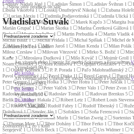
Zrušiť filtre
Ladislav Nádaši Jégé
1
Ladislav Šimon
1
Ladislav Švihran
1
Show only products on sale
Libuša Vikorová
1
Losskij Onufrejevič Nikolaj
1
Ľubana Holeš
Lucian Alexiu
1
Ľudmila Podjavorinská
1
Ľudmila Ulická
1
Vladislav Suvák
Tullius Cicero
1
Marek Hrubec
1
Marek Kupčo
3
Margita Iv
Marián Grupač
1
Marian Škotka
1
Marína Čeretková Gállová
1
Dzúr
1
Martin Jančuška
1
Martin Prebudila
4
Martin Vladik
4
Michal Baláž
1
Michal Pridala
1
Michal Spišiak
1
Michel de 
Milan Hodža
1
Milan Jaroš
1
Milan Kenda
1
Milan Polák
Zobrazených 1 zo 1 kníh
Milosz Czeslaw
1
Milovan Vitezović
1
Mirko S. Božić
1
Miro
Kame
3
Miroslava Dudková
1
Mišo Kováč
1
Mojmír Groll
1
Ars vivendi alebo Umenie žiť medzi Sokratom a Foucaultom
V
Noam Chomsky
3
Nora Krausová
1
Ognjan Gerdžikov
1
Oľg
Vypredané
9.90 €
1
Otakar Kořínek
3
P. P. Porada
1
Paľo Malohradňanský
2
Do košíka
Pavol Čarnogurský
1
Pavol Dinka
11
Pavol Garan
1
Pavol Ho
Ars vivendi alebo Umenie žiť medzi Sokratom a Foucaultom
V
Peter Gregor
1
Peter Holka
3
Peter Hotra
1
Peter Juščák
1
Vypredané
9.90 €
1
Peter Singer
2
Peter Valček
3
Peter Valo
1
Peter Zvon
1
Do košíka
Radoslav Rochallyi
3
Radoslav Tomáš
1
Radovan Brenkus
5
Vypredané
9.90 €
Do košíka
Bielik
1
Robert Hakala
2
Róbert Letz
1
Robert Louis Steven
9.90
€
Viac info
2
Rudolf Dilong
1
Rudolf Fabry
1
Rudolf Tibenský
1
Ruže
Dolníková
1
Smolec Ján
1
Sofokles
1
Soňa Ferencová
1
St
Štefan Moravčík
4
Štefan Murín
1
Stefan Zweig
2
Suetenius 
Thomas More
1
Tibor Dohány
1
Tibor Ferko
1
Tibor Koč
Zobrazených 1 zo 1 kníh
Sergejevič
1
Ulrich Beck
1
Urban Pavel
2
Urs Widmer
1
V