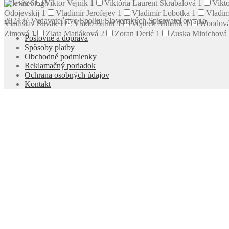
Pelevin
6
Viktor Vejnik
1
Viktória Laurent Škrabalová
1
Vikto
Odojevskij
1
Vladimír Jerofejev
1
Vladimír Lobotka
1
Vladim
2024 © Vydavateľstvo Spolku Slovenských Spisovateľov s.r.o.
Vladislav Suvák
1
Vlado Bálint
1
Vojtech Mihálik
1
Woodová
Zimová
1
Zlata Matláková
2
Zoran Derić
1
Zuska Minichová
Poštovné a doprava
Spôsoby platby
Obchodné podmienky
Reklamačný poriadok
Ochrana osobných údajov
Kontakt