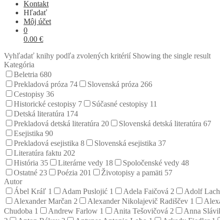
Kontakt
Hľadať
Môj účet
0
0.00
€
Vyhľadať knihy podľa zvolených kritérií
Showing the single result
Kategória
Beletria
680
Prekladová próza
74
Slovenská próza
266
Cestopisy
36
Historické cestopisy
7
Súčasné cestopisy
11
Detská literatúra
174
Prekladová detská literatúra
20
Slovenská detská literatúra
67
Esejistika
90
Prekladová esejistika
8
Slovenská esejistika
37
Literatúra faktu
202
História
35
Literárne vedy
18
Spoločenské vedy
48
Ostatné
23
Poézia
201
Životopisy a pamäti
57
Autor
Ábel Kráľ
1
Adam Puslojić
1
Adela Faičová
2
Adolf Lac
Alexander Marčan
2
Alexander Nikolajevič Radiščev
1
Alex
Chudoba
1
Andrew Farlow
1
Anita Tešovičová
2
Anna Sláv