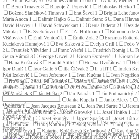
2
Anton Rákay
3
Antunes Antonio Lobo
1
Arkady Fiedler
1
1
Berco Trnavec
8
Blagoje Ž. Popovič
1
Blahoslav Hečko
1
Božena Slančíková Timrava
1
brat Šavol
1
Brigita Lehoťan
Mária Anoca
1
Dalimír Hajko
6
Dalimír Stano
6
Dana Hlava
David Harvey
1
David Schweickart
1
Denis Diderot
2
Dezid
Mikolaj
1
E. Svetoňovci
1
E.T.A. Hoffmann
1
Edmondo de A
Višňovský
1
Emil Vontorčík
1
Émile Zola
2
Erazmus Rotter
Kuciaková Humajová
1
Eva Sisková
2
Evelyn Grill
1
Feďo V
2
František Višváder
1
Franz Werfel
1
Friedrich Romig
1
F
Gejza Vámoš
3
George Orwell
2
Goran Đorđević
1
Goran L
Hana Košková
3
Harald Stiffel
1
Helena Dvořáková
1
Hel
Igor Daniš
1
Igor Gallo
5
Ilja Čičvák
2
Iľja Iľf
1
Imrich Kr
Rok
Ivan Izakovič
1
Ivan Jefremov
1
Ivan Kučma
1
Ivan Negrišo
2026
17
2025
26
2024
31
2023
30
2022
33
2021
28
Ivo Engler
2
J. M. Gustave Le Clézio
1
James Fulcher
1
J
2008
35
2007
13
2006
56
2005
26
2004
28
2003
11
Fekete - Apolkin
1
Ján Francisci
1
Ján Hnilica
1
Ján Hoštaj
1
Cena
Ján Maršálek
3
Ján Mičko
2
Ján Patarák
1
Ján Podmanický
2
1
Jana Štefánia Kuzmová
1
Janka Kupala
1
Janko Alexy
1
Dostupnosť
Vodrážka
1
Jean Jacques Rousseau
2
Jean Paul Sartre
3
Jerem
Na sklade
Vypredané
Všetky
Lenzini
1
Jozef Darmo
6
Jozef Girovský
1
Jozef Hnitka
1
Zoradiť podľa
Jozef Pavlovič
1
Jozef Škultéty
1
Jozef Špaček
4
Jozef Tóth
2
Najnovšie
Názov (A-Z)
Najvyššia cena
Najnižšia cena
Juraj Bindzár
1
Juraj Kalnický
1
Juraj Svoboda
2
Jurij Tyňan
Product tag
Habovštiaková
1
Katarína Koláriková Koňariková
2
Katarína M
None
eknihy
knihy
knihy+eknihy
pripravujeme
vypre
autorov
26
Koloman Sokol
1
Konštantín Filozof - sv. Cyril
1