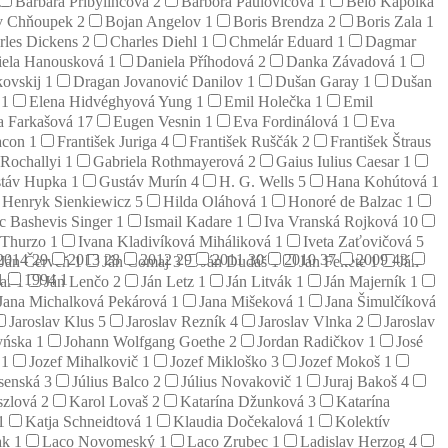
Barbara Pribylincová
2
Barbora Paulovičová
1
Belo Kapolka
v Chňoupek
2
Bojan Angelov
1
Boris Brendza
2
Boris Zala
1
rles Dickens
2
Charles Diehl
1
Chmelár Eduard
1
Dagmar
iela Hanousková
1
Daniela Příhodová
2
Danka Závadová
1
kovskij
1
Dragan Jovanović Danilov
1
Dušan Garay
1
Dušan
j
1
Elena Hidvéghyová Yung
1
Emil Holečka
1
Emil
a Farkašová
17
Eugen Vesnin
1
Eva Fordinálová
1
Eva
acon
1
František Juriga
4
František Ruščák
2
František Štraus
 Rochallyi
1
Gabriela Rothmayerová
2
Gaius Iulius Caesar
1
táv Hupka
1
Gustáv Murín
4
H. G. Wells
5
Hana Kohútová
1
Henryk Sienkiewicz
5
Hilda Oláhová
1
Honoré de Balzac
1
ac Bashevis Singer
1
Ismail Kadare
1
Iva Vranská Rojková
10
 Thurzo
1
Ivana Kladivíková Miháliková
1
Iveta Zaťovičová
5
2014
29
2013
28
2012
29
2011
30
2010
37
2009
43
Ján Červeň
1
Ján Čomaj
3
Ján Dudáš
1
Ján Fekete
1
Ján
1
1994
1
zar
1
Ján Lenčo
2
Ján Letz
1
Ján Litvák
1
Ján Majerník
1
Jana Michalková Pekárová
1
Jana Mišeková
1
Jana Šimulčíková
Jaroslav Klus
5
Jaroslav Rezník
4
Jaroslav Vlnka
2
Jaroslav
yńska
1
Johann Wolfgang Goethe
2
Jordan Radičkov
1
José
š
1
Jozef Mihalkovič
1
Jozef Mikloško
3
Jozef Mokoš
1
esenská
3
Július Balco
2
Július Novakovič
1
Juraj Bakoš
4
szlová
2
Karol Lovaš
2
Katarína Džunková
3
Katarína
1
Katja Schneidtová
1
Klaudia Dočekalová
1
Kolektív
ak
1
Laco Novomeský
1
Laco Zrubec
1
Ladislav Herzog
4