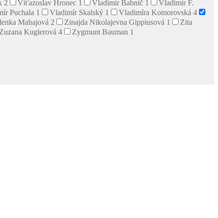
ík
2
Víťazoslav Hronec
1
Vladimír Babnič
1
Vladimir F.
mír Puchala
1
Vladimír Skalský
1
Vladimíra Komorovská
4
denka Mahajová
2
Zinajda Nikolajevna Gippiusová
1
Zita
Zuzana Kuglerová
4
Zygmunt Bauman
1