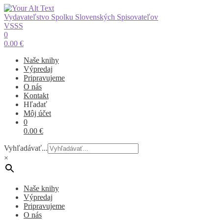
Vydavateľstvo Spolku Slovenských Spisovateľov
VSSS
0
0.00
€
Naše knihy
Výpredaj
Pripravujeme
O nás
Kontakt
Hľadať
Môj účet
0
0.00
€
Vyhľadávať...
×
Naše knihy
Výpredaj
Pripravujeme
O nás