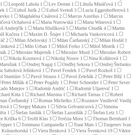
1
Leopold Lahola
1
Lev Demin
1
Libuša Mináčová
1
mek
1
Ľuboš Jurík
2
Ľuboš Svetoň
3
Lucia Eggenhofferová
1
tevko
1
Magdaléna Cisárová
2
Marcus Aurelius
1
Marcus
vičová Ochabová
4
Maria Nurowská
1
Maria Wineová
1
oš Andrejčík
1
Marta Hlušíková
5
Martin Chudík
4
Martin
úš Kučera
1
Maxim D. Šrajer
1
Michaela Vankovicová
1
váč
2
Milan Abelovský
3
Milan Čarňanský
2
Milan Hodál
1
Zimková
2
Milo Urban
1
Miloš Ferko
3
Miloš Mistrík
1
emák
2
Miroslav Majerník
1
Miroslav Musil
3
Miroslav Robert
1
Nikola Kozmová
1
Nikolaj Nosov
1
Nina Kollárová
1
 Marušiak
1
Ondrej Nagaj
1
Ondřej Sekora
1
Ondrej Štefanko
la Sabolová Jelínková
1
Pavel Fendek
1
Pavel Rozkoš
1
l Stanislav
5
Pavol Strauss
1
Pavol Zeleňák
2
Peter Bílý
1
Peter Mišák
4
Peter Pogády
1
Peter Schneider
1
Peter Sever
ado Matejov
1
Radomír Andrić
1
Radomir Uljarević
1
chard Kitta
1
Richard Marsina
1
Richard Tarnas
1
Robert
man Čerňanský
1
Roman Michelko
3
Rozanov Vasilievič Vasilij
öfová
1
Sergej Makara
1
Silvia Gelvanicsová
2
Simona
ifra
1
Štefan Janšák
1
Štefan Lazorišák
2
Štefan Letz
1
or Križka
6
Teofil Klas
3
Terézia Mora
3
Thomas Bernhard
1
Tepper
1
Tommaso Campanella
1
Traat Mats
1
Turgenev Ivan
a Krásnohorská
1
Viera Benková
3
Viera Švenková
19
Viktor