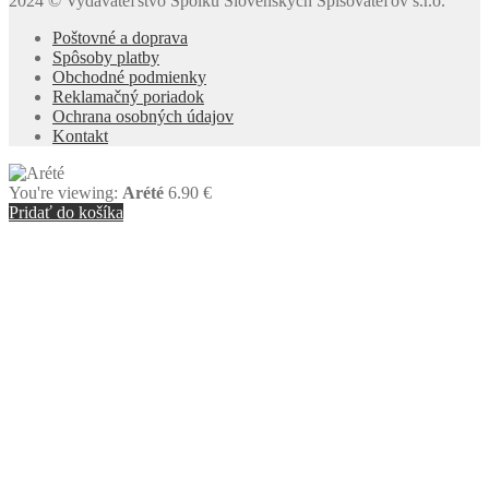
2024 © Vydavateľstvo Spolku Slovenských Spisovateľov s.r.o.
Poštovné a doprava
Spôsoby platby
Obchodné podmienky
Reklamačný poriadok
Ochrana osobných údajov
Kontakt
You're viewing:
Arété
6.90
€
Pridať do košíka