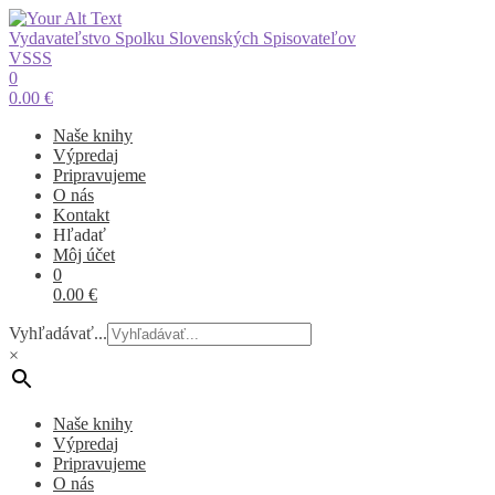
Vydavateľstvo Spolku Slovenských Spisovateľov
VSSS
0
0.00
€
Naše knihy
Výpredaj
Pripravujeme
O nás
Kontakt
Hľadať
Môj účet
0
0.00
€
Vyhľadávať...
×
Naše knihy
Výpredaj
Pripravujeme
O nás