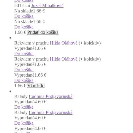
Do košíka
20 básní
Jozef Mihalkovič
Na sklade
1.66 €
Do košíka
Na sklade
1.66 €
Do košíka
1.66
€
Pridať do košíka
Rekviem v prachu
Hilda Oláhová
(+ kolektív)
Vypredané
1.66 €
Do košíka
Rekviem v prachu
Hilda Oláhová
(+ kolektív)
Vypredané
1.66 €
Do košíka
Vypredané
1.66 €
Do košíka
1.66
€
Viac info
Balady
Ľudmila Podjavorinská
Vypredané
4.60 €
Do košíka
Balady
Ľudmila Podjavorinská
Vypredané
4.60 €
Do košíka
Vypredané
4.60 €