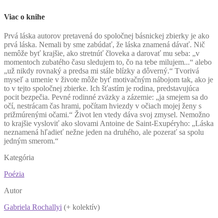
Viac o knihe
P
rvá láska autorov pretavená do spoločnej básnickej zbierky je ako
prvá láska. Nemali by sme zabúdať, že láska znamená dávať. Nič
nemôže byť krajšie, ako stretnúť človeka a darovať mu seba: „v
momentoch zubatého času sledujem to, čo na tebe milujem...“ alebo
„už nikdy rovnaký a predsa mi stále blízky a dôverný.“ Tvorivá
myseľ a umenie v živote môže byť motivačným nábojom tak, ako je
to v tejto spoločnej zbierke. Ich šťastím je rodina, predstavujúca
pocit bezpečia. Pevné rodinné zväzky a zázemie: „ja smejem sa do
očí, nestrácam čas hrami, počítam hviezdy v očiach mojej ženy s
prižmúrenými očami.“ Život len vtedy dáva svoj zmysel. Nemožno
to krajšie vysloviť ako slovami Antoine de Saint-Exupéryho: „Láska
neznamená hľadieť nežne jeden na druhého, ale pozerať sa spolu
jedným smerom.“
Kategória
Poézia
Autor
Gabriela Rochallyi
(+ kolektív)