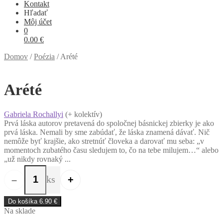
Kontakt
Hľadať
Môj účet
0
0.00
€
Domov
/
Poézia
/
Arété
Arété
Gabriela Rochallyi
(+ kolektív)
Prvá láska autorov pretavená do spoločnej básnickej zbierky je ako
prvá láska. Nemali by sme zabúdať, že láska znamená dávať. Nič
nemôže byť krajšie, ako stretnúť človeka a darovať mu seba: „v
momentoch zubatého času sledujem to, čo na tebe milujem…“ alebo
„už nikdy rovnaký ...
ks
–
+
množstvo Arété
Do košíka
6.90
€
Na sklade