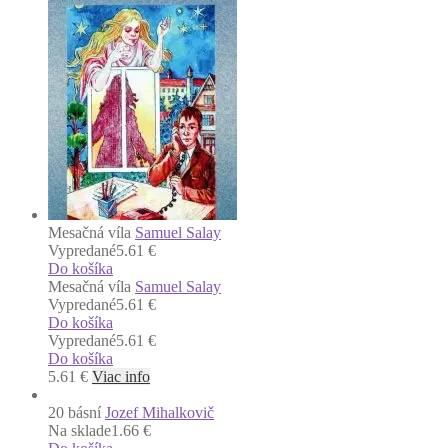
Mesačná víla
Samuel Salay
Vypredané
5.61 €
Do košíka
Mesačná víla
Samuel Salay
Vypredané
5.61 €
Do košíka
Vypredané
5.61 €
Do košíka
5.61
€
Viac info
20 básní
Jozef Mihalkovič
Na sklade
1.66 €