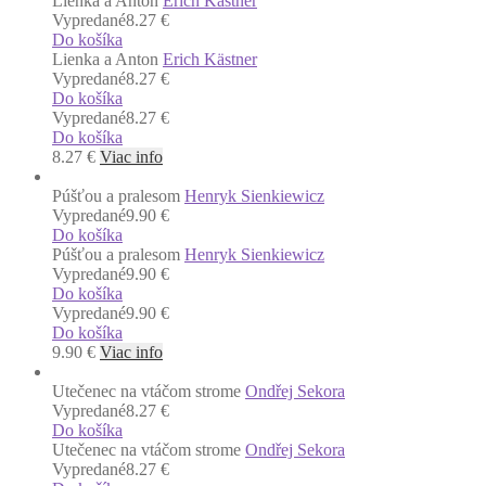
Lienka a Anton
Erich Kästner
Vypredané
8.27 €
Do košíka
Lienka a Anton
Erich Kästner
Vypredané
8.27 €
Do košíka
Vypredané
8.27 €
Do košíka
8.27
€
Viac info
Púšťou a pralesom
Henryk Sienkiewicz
Vypredané
9.90 €
Do košíka
Púšťou a pralesom
Henryk Sienkiewicz
Vypredané
9.90 €
Do košíka
Vypredané
9.90 €
Do košíka
9.90
€
Viac info
Utečenec na vtáčom strome
Ondřej Sekora
Vypredané
8.27 €
Do košíka
Utečenec na vtáčom strome
Ondřej Sekora
Vypredané
8.27 €