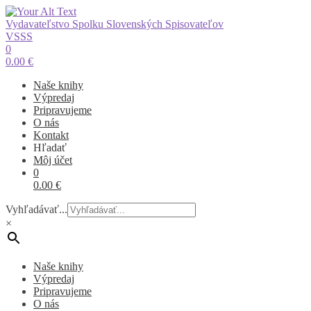
Vydavateľstvo Spolku Slovenských Spisovateľov
VSSS
0
0.00
€
Naše knihy
Výpredaj
Pripravujeme
O nás
Kontakt
Hľadať
Môj účet
0
0.00
€
Vyhľadávať...
×
Naše knihy
Výpredaj
Pripravujeme
O nás