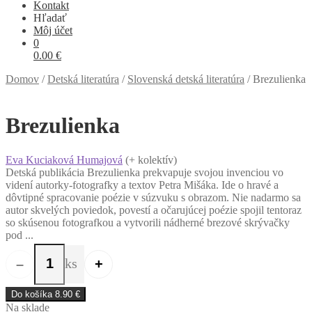
Kontakt
Hľadať
Môj účet
0
0.00
€
Domov
/
Detská literatúra
/
Slovenská detská literatúra
/
Brezulienka
Brezulienka
Eva Kuciaková Humajová
(+ kolektív)
Detská publikácia Brezulienka prekvapuje svojou invenciou vo
videní autorky-fotografky a textov Petra Mišáka. Ide o hravé a
dôvtipné spracovanie poézie v súzvuku s obrazom. Nie nadarmo sa
autor skvelých poviedok, povestí a očarujúcej poézie spojil tentoraz
so skúsenou fotografkou a vytvorili nádherné brezové skrývačky
pod ...
ks
–
+
množstvo Brezulienka
Do košíka
8.90
€
Na sklade