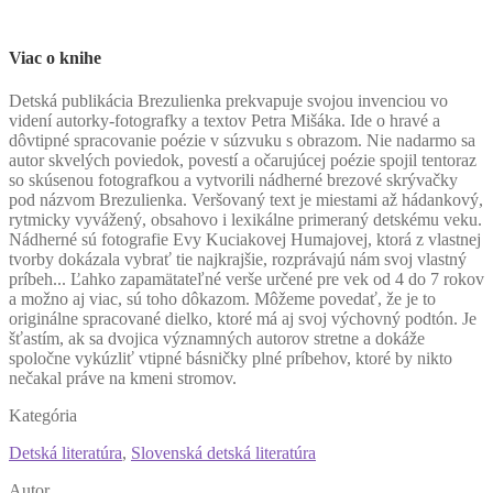
Viac o knihe
D
etská publikácia Brezulienka prekvapuje svojou invenciou vo
videní autorky-fotografky a textov Petra Mišáka. Ide o hravé a
dôvtipné spracovanie poézie v súzvuku s obrazom. Nie nadarmo sa
autor skvelých poviedok, povestí a očarujúcej poézie spojil tentoraz
so skúsenou fotografkou a vytvorili nádherné brezové skrývačky
pod názvom Brezulienka. Veršovaný text je miestami až hádankový,
rytmicky vyvážený, obsahovo i lexikálne primeraný detskému veku.
Nádherné sú fotografie Evy Kuciakovej Humajovej, ktorá z vlastnej
tvorby dokázala vybrať tie najkrajšie, rozprávajú nám svoj vlastný
príbeh... Ľahko zapamätateľné verše určené pre vek od 4 do 7 rokov
a možno aj viac, sú toho dôkazom. Môžeme povedať, že je to
originálne spracované dielko, ktoré má aj svoj výchovný podtón. Je
šťastím, ak sa dvojica významných autorov stretne a dokáže
spoločne vykúzliť vtipné básničky plné príbehov, ktoré by nikto
nečakal práve na kmeni stromov.
Kategória
Detská literatúra
,
Slovenská detská literatúra
Autor