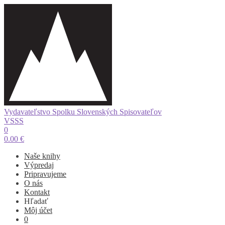
Vydavateľstvo Spolku Slovenských Spisovateľov
VSSS
0
0.00
€
Naše knihy
Výpredaj
Pripravujeme
O nás
Kontakt
Hľadať
Môj účet
0