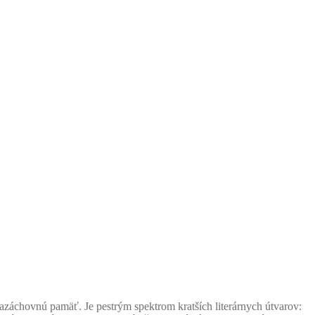
azáchovnú pamäť. Je pestrým spektrom kratších literárnych útvarov: