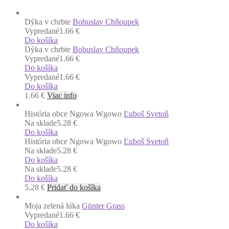
Dýka v chrbte
Bohuslav Chňoupek
Vypredané
1.66 €
Do košíka
Dýka v chrbte
Bohuslav Chňoupek
Vypredané
1.66 €
Do košíka
Vypredané
1.66 €
Do košíka
1.66
€
Viac info
História obce Ngowa Wgowo
Ľuboš Svetoň
Na sklade
5.28 €
Do košíka
História obce Ngowa Wgowo
Ľuboš Svetoň
Na sklade
5.28 €
Do košíka
Na sklade
5.28 €
Do košíka
5.28
€
Pridať do košíka
Moja zelená lúka
Günter Grass
Vypredané
1.66 €
Do košíka