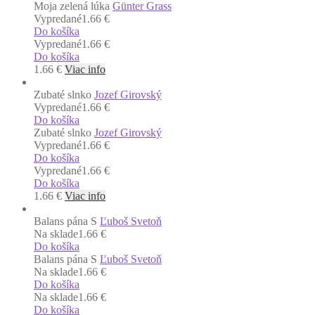
Moja zelená lúka
Günter Grass
Vypredané
1.66 €
Do košíka
Vypredané
1.66 €
Do košíka
1.66
€
Viac info
Zubaté slnko
Jozef Girovský
Vypredané
1.66 €
Do košíka
Zubaté slnko
Jozef Girovský
Vypredané
1.66 €
Do košíka
Vypredané
1.66 €
Do košíka
1.66
€
Viac info
Balans pána S
Ľuboš Svetoň
Na sklade
1.66 €
Do košíka
Balans pána S
Ľuboš Svetoň
Na sklade
1.66 €
Do košíka
Na sklade
1.66 €
Do košíka