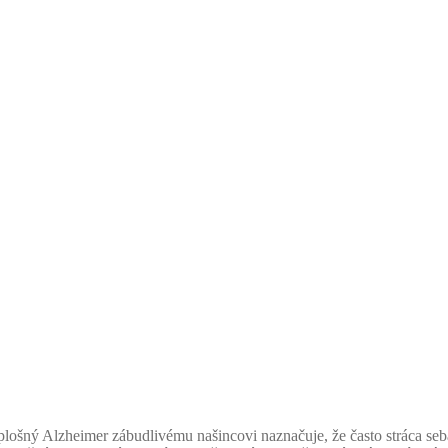
lošný Alzheimer zábudlivému našincovi naznačuje, že často stráca seb