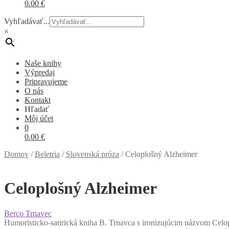
0.00
€
Vyhľadávať...
×
Naše knihy
Výpredaj
Pripravujeme
O nás
Kontakt
Hľadať
Môj účet
0
0.00
€
Domov
/
Beletria
/
Slovenská próza
/
Celoplošný Alzheimer
Celoplošný Alzheimer
Berco Trnavec
Humoristicko-satirická kniha B. Trnavca s ironizujúcim názvom Celop