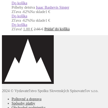
Do košíka
Príbehy detstva
Isaac Bashevis Singer
Zľava -62%
Na sklade
1 €
Do košíka
Zľava -62%
Na sklade
1 €
Do košíka
Zľava!
1.00
€
2.66
€
Pridať do košíka
2024 © Vydavateľstvo Spolku Slovenských Spisovateľov s.r.o.
Poštovné a doprava
Spôsoby platby
Obchodné podmienky