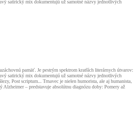
ákavý satirický mix dokumentujú už samotné názvy jednotlivých
azáchovnú pamäť. Je pestrým spektrom kratších literárnych útvarov:
ákavý satirický mix dokumentujú už samotné názvy jednotlivých
zy, Post scriptum... Trnavec je nielen humorista, ale aj humanista,
šný Alzheimer – predstavuje absolútnu diagnózu doby: Pomery až