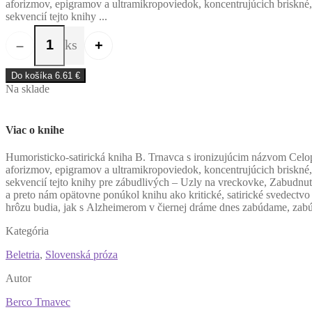
aforizmov, epigramov a ultramikropoviedok, koncentrujúcich briskné,
sekvencií tejto knihy ...
ks
–
+
množstvo Celoplošný Alzheimer
Do košíka
6.61
€
Na sklade
Viac o knihe
H
umoristicko-satirická kniha B. Trnavca s ironizujúcim názvom Celo
aforizmov, epigramov a ultramikropoviedok, koncentrujúcich briskné,
sekvencií tejto knihy pre zábudlivých – Uzly na vreckovke, Zabudnuté
a preto nám opätovne ponúkol knihu ako kritické, satirické svedect
hrôzu budia, jak s Alzheimerom v čiernej dráme dnes zabúdame, zab
Kategória
Beletria
,
Slovenská próza
Autor
Berco Trnavec