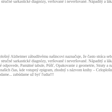
 stručné sarkastické diagnózy, veršované i neveršované. Nápaditý a l
plošný Alzheimer zábudlivému našincovi naznačuje, že často stráca seb
 stručné sarkastické diagnózy, veršované i neveršované. Nápaditý a l
 odpovede, Pamätné tabule, Púšť, Opakovanie z geometrie, Straty a nále
vo našich čias, kde vstupný epigram, zhodný s názvom knihy – Celoplo
údame... zabúdame už byť ľudia!!!