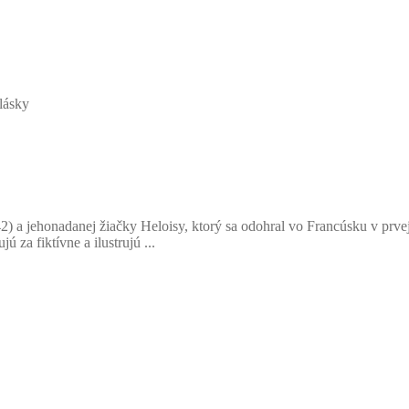
 lásky
2) a jehonadanej žiačky Heloisy, ktorý sa odohral vo Francúsku v prvej
 za fiktívne a ilustrujú ...