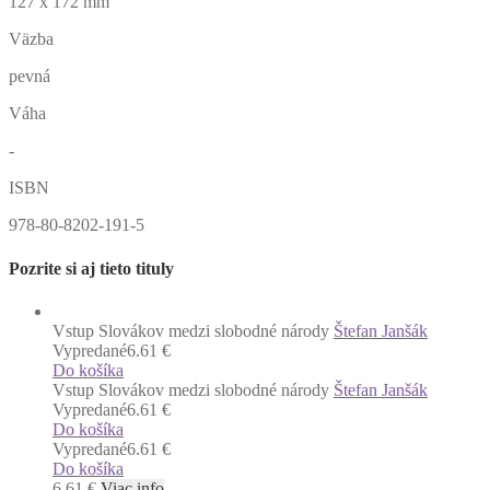
127 x 172 mm
Väzba
pevná
Váha
-
ISBN
978-80-8202-191-5
Pozrite si aj tieto tituly
Vstup Slovákov medzi slobodné národy
Štefan Janšák
Vypredané
6.61 €
Do košíka
Vstup Slovákov medzi slobodné národy
Štefan Janšák
Vypredané
6.61 €
Do košíka
Vypredané
6.61 €
Do košíka
6.61
€
Viac info