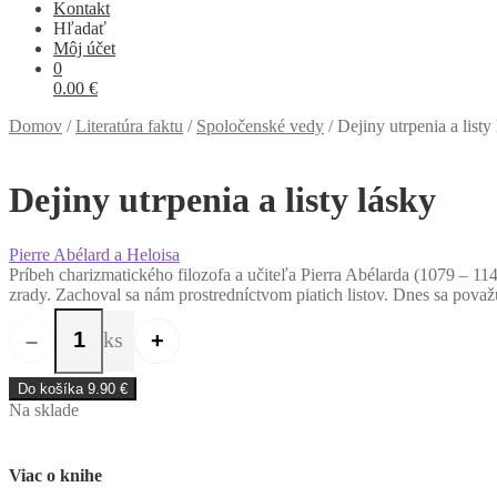
Kontakt
Hľadať
Môj účet
0
0.00
€
Domov
/
Literatúra faktu
/
Spoločenské vedy
/
Dejiny utrpenia a listy
Dejiny utrpenia a listy lásky
Pierre Abélard a Heloisa
Príbeh charizmatického filozofa a učiteľa Pierra Abélarda (1079 – 114
zrady. Zachoval sa nám prostredníctvom piatich listov. Dnes sa považujú
ks
–
+
množstvo Dejiny utrpenia a listy lásky
Do košíka
9.90
€
Na sklade
Viac o knihe