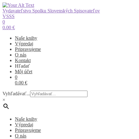
Vydavateľstvo Spolku Slovenských Spisovateľov
VSSS
0
0.00
€
Naše knihy
Výpredaj
Pripravujeme
O nás
Kontakt
Hľadať
Môj účet
0
0.00
€
Vyhľadávať...
×
Naše knihy
Výpredaj
Pripravujeme
O nás