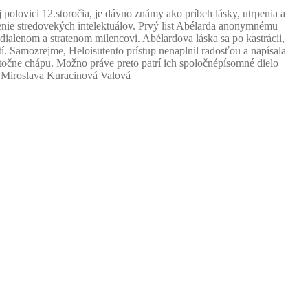
 polovici 12.storočia, je dávno známy ako príbeh lásky, utrpenia a
slenie stredovekých intelektuálov. Prvý list Abélarda anonymnému
zdialenom a stratenom milencovi. Abélardova láska sa po kastrácii,
í. Samozrejme, Heloisutento prístup nenaplnil radosťou a napísala
utočne chápu. Možno práve preto patrí ich spoločnépísomné dielo
z.Miroslava Kuracinová Valová