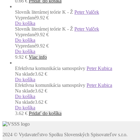
0.66
€
Pridať do košíka
Slovník literárnej teórie K - Ž
Peter Valček
Vypredané
9.92 €
Do košíka
Slovník literárnej teórie K - Ž
Peter Valček
Vypredané
9.92 €
Do košíka
Vypredané
9.92 €
Do košíka
9.92
€
Viac info
Efektívna komunikácia samosprávy
Peter Kubica
Na sklade
3.62 €
Do košíka
Efektívna komunikácia samosprávy
Peter Kubica
Na sklade
3.62 €
Do košíka
Na sklade
3.62 €
Do košíka
3.62
€
Pridať do košíka
2024 © Vydavateľstvo Spolku Slovenských Spisovateľov s.r.o.