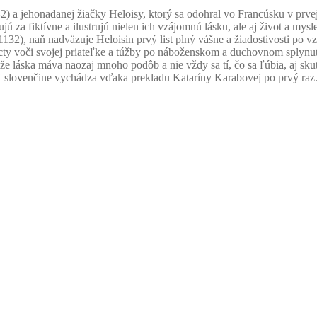
42) a jehonadanej žiačky Heloisy, ktorý sa odohral vo Francúsku v prvej
jú za fiktívne a ilustrujú nielen ich vzájomnú lásku, ale aj život a my
1132), naň nadväzuje Heloisin prvý list plný vášne a žiadostivosti po v
 úcty voči svojej priateľke a túžby po náboženskom a duchovnom splynut
že láska máva naozaj mnoho podôb a nie vždy sa tí, čo sa ľúbia, aj sk
 V slovenčine vychádza vďaka prekladu Kataríny Karabovej po prvý ra