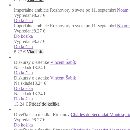
Imperiálne ambície Rozhovory o svete po 11. septembri
Noam 
Vypredané
8.27 €
Do košíka
Imperiálne ambície Rozhovory o svete po 11. septembri
Noam 
Vypredané
8.27 €
Do košíka
Vypredané
8.27 €
Do košíka
8.27
€
Viac info
Diskurzy o estetike
Vincent Šabík
Na sklade
13.24 €
Do košíka
Diskurzy o estetike
Vincent Šabík
Na sklade
13.24 €
Do košíka
Na sklade
13.24 €
Do košíka
13.24
€
Pridať do košíka
O veľkosti a úpadku Rimanov
Charles de Secondat Montesqui
Vypredané
8.27 €
Do košíka