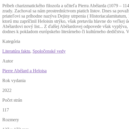
P
ríbeh charizmatického filozofa a učiteľa Pierra Abélarda (1079 – 11
zrady. Zachoval sa nám prostredníctvom piatich listov. Dnes sa považu
priateľovi sa príhodne nazýva Dejiny utrpenia ( Historiacalamitatum, 
ktorú mu zapríčinil Heloisin strýko, však pretavila hlavne do veľkej
Abélardovi nový list... Z ďalšej Abélardovej odpovede však vyplýva, 
dodnes k pokladom európskeho literárneho či kultúrneho dedičstva.
Kategória
Literatúra faktu
,
Spoločenské vedy
Autor
Pierre Abélard a Heloisa
Rok vydania
2022
Počet strán
117
Rozmery