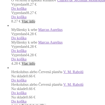
O veľkosti a úpadku Rimanov
Charles de Secondat Montesqui
Vypredané
8.27 €
Do košíka
Vypredané
8.27 €
Do košíka
8.27
€
Viac info
Myšlienky k sebe
Marcus Aurelius
Vypredané
4.28 €
Do košíka
Myšlienky k sebe
Marcus Aurelius
Vypredané
4.28 €
Do košíka
Vypredané
4.28 €
Do košíka
4.28
€
Viac info
Herkolubus alebo Červená planéta
V. M. Rabolú
Na sklade
0.66 €
Do košíka
Herkolubus alebo Červená planéta
V. M. Rabolú
Na sklade
0.66 €
Do košíka
Na sklade
0.66 €
Do košíka