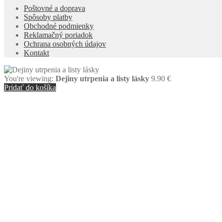
Poštovné a doprava
Spôsoby platby
Obchodné podmienky
Reklamačný poriadok
Ochrana osobných údajov
Kontakt
You're viewing:
Dejiny utrpenia a listy lásky
9.90
€
Pridať do košíka