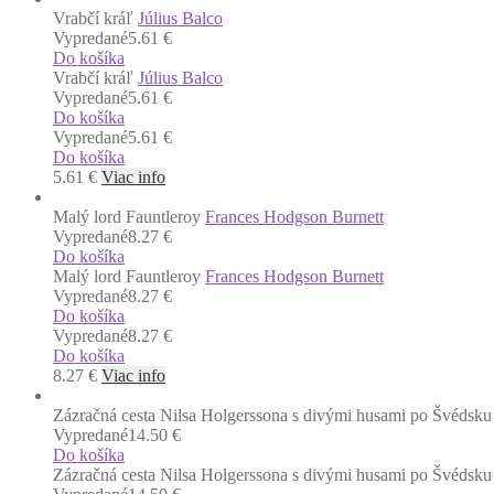
Vrabčí kráľ
Július Balco
Vypredané
5.61 €
Do košíka
Vrabčí kráľ
Július Balco
Vypredané
5.61 €
Do košíka
Vypredané
5.61 €
Do košíka
5.61
€
Viac info
Malý lord Fauntleroy
Frances Hodgson Burnett
Vypredané
8.27 €
Do košíka
Malý lord Fauntleroy
Frances Hodgson Burnett
Vypredané
8.27 €
Do košíka
Vypredané
8.27 €
Do košíka
8.27
€
Viac info
Zázračná cesta Nilsa Holgerssona s divými husami po Švédsku
Vypredané
14.50 €
Do košíka
Zázračná cesta Nilsa Holgerssona s divými husami po Švédsku