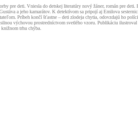
orby pre deti. Vniesla do detskej literatúry nový žáner, román pre deti
ustáva a jeho kamarátov. K detektívom sa pripojí aj Emilova sesternic
teľom. Príbeh končí šťastne – deti zlodeja chytia, odovzdajú ho políci
lnou výchovou prostredníctvom svetlého vzoru. Publikáciu ilustroval 
na knižnom trhu chýba.