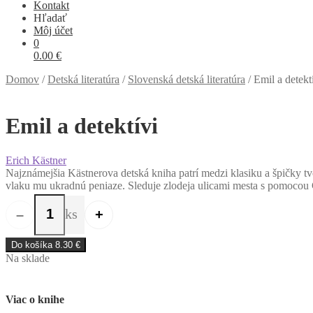
Kontakt
Hľadať
Môj účet
0
0.00
€
Domov
/
Detská literatúra
/
Slovenská detská literatúra
/
Emil a detekt
Emil a detektívi
Erich Kästner
Najznámejšia Kästnerova detská kniha patrí medzi klasiku a špičky tvo
vlaku mu ukradnú peniaze. Sleduje zlodeja ulicami mesta s pomocou G
ks
–
+
množstvo Emil a detektívi
Do košíka
8.30
€
Na sklade
Viac o knihe