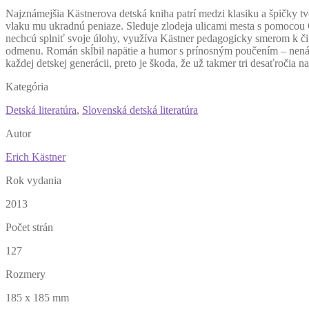
N
ajznámejšia Kästnerova detská kniha patrí medzi klasiku a špičky tv
vlaku mu ukradnú peniaze. Sleduje zlodeja ulicami mesta s pomocou G
nechcú splniť svoje úlohy, využíva Kästner pedagogicky smerom k čita
odmenu. Román skĺbil napätie a humor s prínosným poučením – nenási
každej detskej generácii, preto je škoda, že už takmer tri desaťročia 
Kategória
Detská literatúra
,
Slovenská detská literatúra
Autor
Erich Kästner
Rok vydania
2013
Počet strán
127
Rozmery
185 x 185 mm