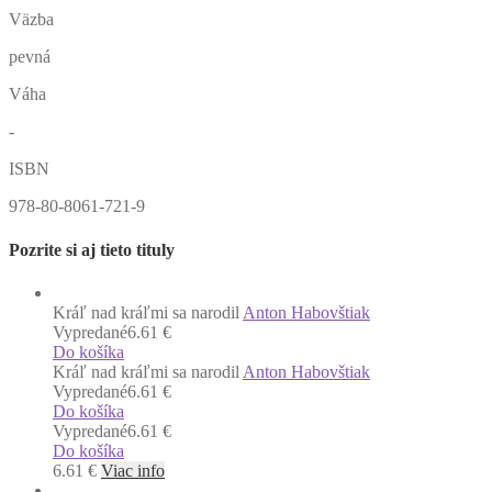
Väzba
pevná
Váha
-
ISBN
978-80-8061-721-9
Pozrite si aj tieto tituly
Kráľ nad kráľmi sa narodil
Anton Habovštiak
Vypredané
6.61 €
Do košíka
Kráľ nad kráľmi sa narodil
Anton Habovštiak
Vypredané
6.61 €
Do košíka
Vypredané
6.61 €
Do košíka
6.61
€
Viac info