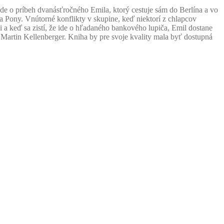
. Ide o príbeh dvanásťročného Emila, ktorý cestuje sám do Berlína a vo
a Pony. Vnútorné konflikty v skupine, keď niektorí z chlapcov
i a keď sa zistí, že ide o hľadaného bankového lupiča, Emil dostane
Martin Kellenberger. Kniha by pre svoje kvality mala byť dostupná