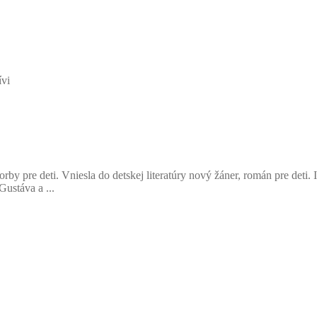
ívi
rby pre deti. Vniesla do detskej literatúry nový žáner, román pre deti.
ustáva a ...