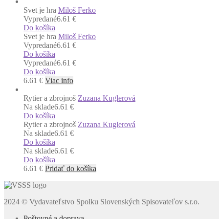
Svet je hra
Miloš Ferko
Vypredané
6.61 €
Do košíka
Svet je hra
Miloš Ferko
Vypredané
6.61 €
Do košíka
Vypredané
6.61 €
Do košíka
6.61
€
Viac info
Rytier a zbrojnoš
Zuzana Kuglerová
Na sklade
6.61 €
Do košíka
Rytier a zbrojnoš
Zuzana Kuglerová
Na sklade
6.61 €
Do košíka
Na sklade
6.61 €
Do košíka
6.61
€
Pridať do košíka
2024 © Vydavateľstvo Spolku Slovenských Spisovateľov s.r.o.
Poštovné a doprava