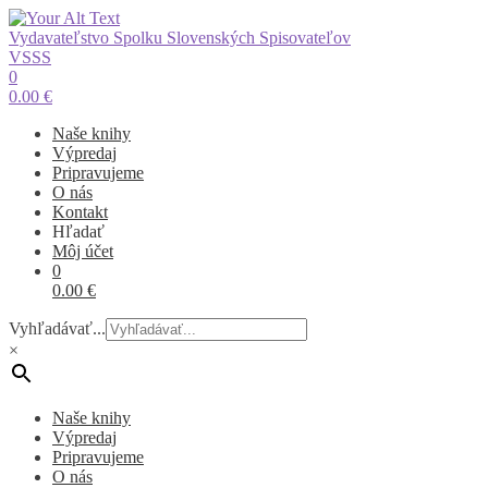
Vydavateľstvo Spolku Slovenských Spisovateľov
VSSS
0
0.00
€
Naše knihy
Výpredaj
Pripravujeme
O nás
Kontakt
Hľadať
Môj účet
0
0.00
€
Vyhľadávať...
×
Naše knihy
Výpredaj
Pripravujeme
O nás