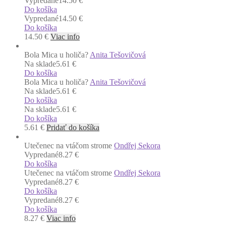
Vypredané
14.50 €
Do košíka
Vypredané
14.50 €
Do košíka
14.50
€
Viac info
Bola Mica u holiča?
Anita Tešovičová
Na sklade
5.61 €
Do košíka
Bola Mica u holiča?
Anita Tešovičová
Na sklade
5.61 €
Do košíka
Na sklade
5.61 €
Do košíka
5.61
€
Pridať do košíka
Utečenec na vtáčom strome
Ondřej Sekora
Vypredané
8.27 €
Do košíka
Utečenec na vtáčom strome
Ondřej Sekora
Vypredané
8.27 €
Do košíka
Vypredané
8.27 €
Do košíka
8.27
€
Viac info