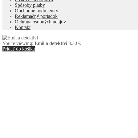
Spôsoby platby
Obchodné podmienky
Reklamačný poriadok
Ochrana osobných údajov
Kontakt
You're viewing:
Emil a detektívi
8.30
€
Pridať do košíka