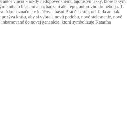
í sa autor vracia k nikdy nedopovedanému tajomstvu lásky, ktoré takým
 kniha o hľadaní a nachádzaní alter ego, autorovho druhého ja. T.
a. Ako naznačuje v kľúčovej básni Brat či sestra, nehľadá ani tak
e pozýva krásu, aby si vybrala novú podobu, nové stelesnenie, nové
o inkarnované do novej generácie, ktorú symbolizuje Katarína