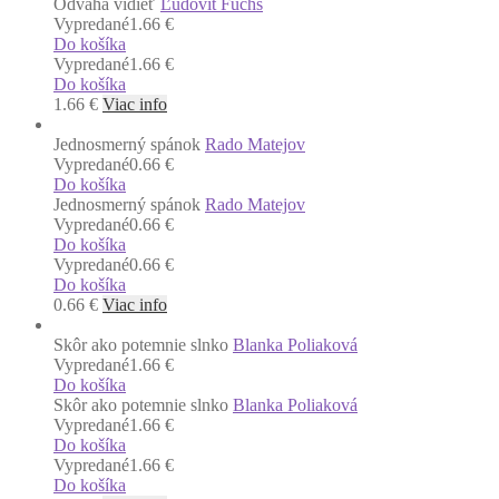
Odvaha vidieť
Ľudovít Fuchs
Vypredané
1.66 €
Do košíka
Vypredané
1.66 €
Do košíka
1.66
€
Viac info
Jednosmerný spánok
Rado Matejov
Vypredané
0.66 €
Do košíka
Jednosmerný spánok
Rado Matejov
Vypredané
0.66 €
Do košíka
Vypredané
0.66 €
Do košíka
0.66
€
Viac info
Skôr ako potemnie slnko
Blanka Poliaková
Vypredané
1.66 €
Do košíka
Skôr ako potemnie slnko
Blanka Poliaková
Vypredané
1.66 €
Do košíka
Vypredané
1.66 €
Do košíka