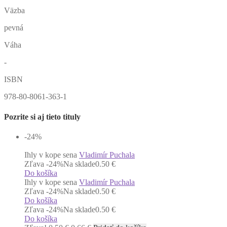
Väzba
pevná
Váha
-
ISBN
978-80-8061-363-1
Pozrite si aj tieto tituly
-24
%
Ihly v kope sena
Vladimír Puchala
Zľava -24%
Na sklade
0.50 €
Do košíka
Ihly v kope sena
Vladimír Puchala
Zľava -24%
Na sklade
0.50 €
Do košíka
Zľava -24%
Na sklade
0.50 €
Do košíka