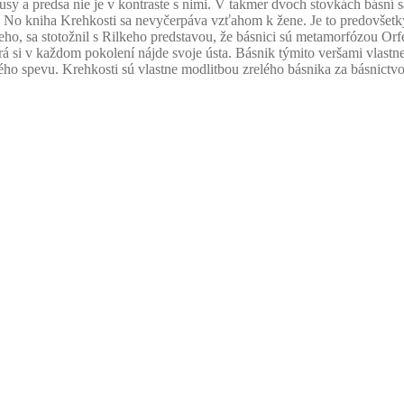
opusy a predsa nie je v kontraste s nimi. V takmer dvoch stovkách básn
No kniha Krehkosti sa nevyčerpáva vzťahom k žene. Je to predovšetkým
ho, sa stotožnil s Rilkeho predstavou, že básnici sú metamorfózou Orfe
á si v každom pokolení nájde svoje ústa. Básnik týmito veršami vlastn
ného spevu. Krehkosti sú vlastne modlitbou zrelého básnika za básnictv