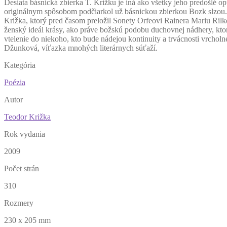
D
esiata básnická zbierka T. Križku je iná ako všetky jeho predošlé 
originálnym spôsobom podčiarkol už básnickou zbierkou Bozk slzou. 
Križka, ktorý pred časom preložil Sonety Orfeovi Rainera Mariu Rilke
ženský ideál krásy, ako práve božskú podobu duchovnej nádhery, ktor
vtelenie do niekoho, kto bude nádejou kontinuity a trvácnosti vrchol
Džunková, víťazka mnohých literárnych súťaží.
Kategória
Poézia
Autor
Teodor Križka
Rok vydania
2009
Počet strán
310
Rozmery
230 x 205 mm