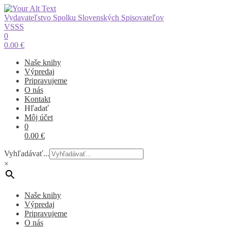
Vydavateľstvo Spolku Slovenských Spisovateľov
VSSS
0
0.00
€
Naše knihy
Výpredaj
Pripravujeme
O nás
Kontakt
Hľadať
Môj účet
0
0.00
€
Vyhľadávať...
×
Naše knihy
Výpredaj
Pripravujeme
O nás