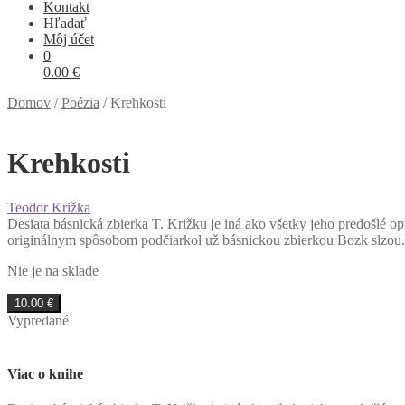
Kontakt
Hľadať
Môj účet
0
0.00
€
Domov
/
Poézia
/
Krehkosti
Krehkosti
Teodor Križka
Desiata básnická zbierka T. Križku je iná ako všetky jeho predošlé o
originálnym spôsobom podčiarkol už básnickou zbierkou Bozk slzou. 
Nie je na sklade
10.00
€
Vypredané
Viac o knihe