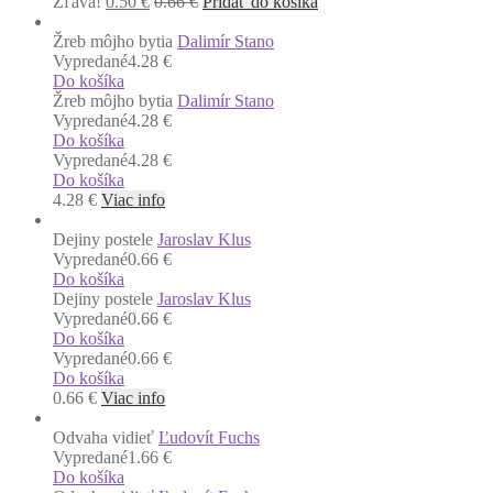
Zľava!
0.50
€
0.66
€
Pridať do košíka
Žreb môjho bytia
Dalimír Stano
Vypredané
4.28 €
Do košíka
Žreb môjho bytia
Dalimír Stano
Vypredané
4.28 €
Do košíka
Vypredané
4.28 €
Do košíka
4.28
€
Viac info
Dejiny postele
Jaroslav Klus
Vypredané
0.66 €
Do košíka
Dejiny postele
Jaroslav Klus
Vypredané
0.66 €
Do košíka
Vypredané
0.66 €
Do košíka
0.66
€
Viac info
Odvaha vidieť
Ľudovít Fuchs
Vypredané
1.66 €
Do košíka