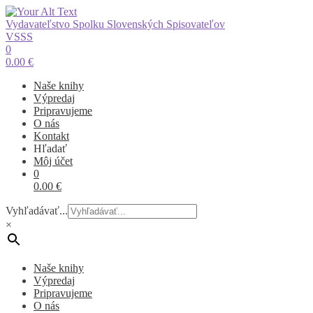
Vydavateľstvo Spolku Slovenských Spisovateľov
VSSS
0
0.00
€
Naše knihy
Výpredaj
Pripravujeme
O nás
Kontakt
Hľadať
Môj účet
0
0.00
€
Vyhľadávať...
×
Naše knihy
Výpredaj
Pripravujeme
O nás