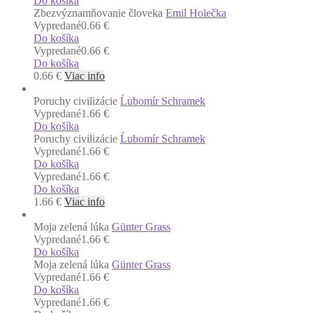
Do košíka
Zbezvýznamňovanie človeka
Emil Holečka
Vypredané
0.66 €
Do košíka
Vypredané
0.66 €
Do košíka
0.66
€
Viac info
Poruchy civilizácie
Ĺubomír Schramek
Vypredané
1.66 €
Do košíka
Poruchy civilizácie
Ĺubomír Schramek
Vypredané
1.66 €
Do košíka
Vypredané
1.66 €
Do košíka
1.66
€
Viac info
Moja zelená lúka
Günter Grass
Vypredané
1.66 €
Do košíka
Moja zelená lúka
Günter Grass
Vypredané
1.66 €
Do košíka
Vypredané
1.66 €