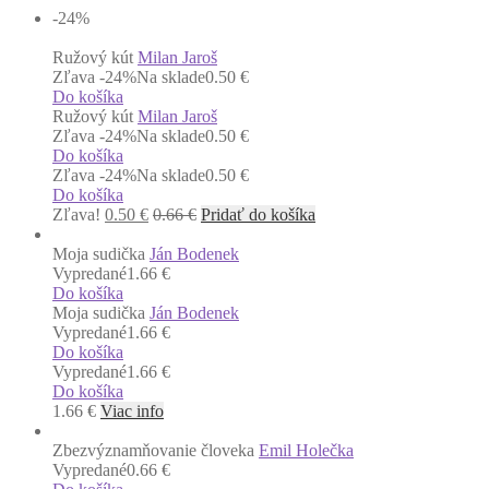
-24
%
Ružový kút
Milan Jaroš
Zľava -24%
Na sklade
0.50 €
Do košíka
Ružový kút
Milan Jaroš
Zľava -24%
Na sklade
0.50 €
Do košíka
Zľava -24%
Na sklade
0.50 €
Do košíka
Zľava!
0.50
€
0.66
€
Pridať do košíka
Moja sudička
Ján Bodenek
Vypredané
1.66 €
Do košíka
Moja sudička
Ján Bodenek
Vypredané
1.66 €
Do košíka
Vypredané
1.66 €
Do košíka
1.66
€
Viac info
Zbezvýznamňovanie človeka
Emil Holečka
Vypredané
0.66 €