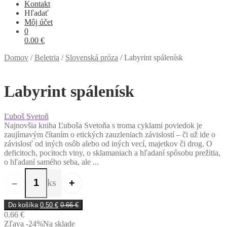
Kontakt
Hľadať
Môj účet
0
0.00
€
Domov
/
Beletria
/
Slovenská próza
/
Labyrint spálenísk
Labyrint spálenísk
Ľuboš Svetoň
Najnovšia kniha Ľuboša Svetoňa s troma cyklami poviedok je
zaujímavým čítaním o etických zauzleniach závislostí – či už ide o
závislosť od iných osôb alebo od iných vecí, majetkov či drog. O
deficitoch, pocitoch viny, o sklamaniach a hľadaní spôsobu prežitia,
o hľadaní samého seba, ale ...
ks
–
+
množstvo Labyrint spálenísk
Do košíka
0.50
€
0.66
€
0.66 €
Zľava -24%
Na sklade