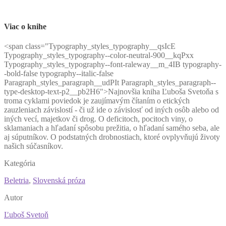
Viac o knihe
<
span class="Typography_styles_typography__qsIcE
Typography_styles_typography--color-neutral-900__kqPxx
Typography_styles_typography--font-raleway__m_4IB typography-
-bold-false typography--italic-false
Paragraph_styles_paragraph__udPIt Paragraph_styles_paragraph--
type-desktop-text-p2__pb2H6">Najnovšia kniha Ľuboša Svetoňa s
troma cyklami poviedok je zaujímavým čítaním o etických
zauzleniach závislostí - či už ide o závislosť od iných osôb
alebo od
iných vecí, majetkov či drog. O deficitoch, pocitoch viny, o
sklamaniach a hľadaní spôsobu prežitia, o hľadaní samého seba, ale
aj súputníkov. O podstatných drobnostiach, ktoré ovplyvňujú životy
našich súčasníkov.
Kategória
Beletria
,
Slovenská próza
Autor
Ľuboš Svetoň