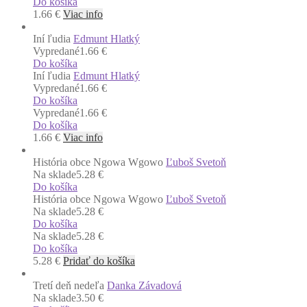
Do košíka
1.66
€
Viac info
Iní ľudia
Edmunt Hlatký
Vypredané
1.66 €
Do košíka
Iní ľudia
Edmunt Hlatký
Vypredané
1.66 €
Do košíka
Vypredané
1.66 €
Do košíka
1.66
€
Viac info
História obce Ngowa Wgowo
Ľuboš Svetoň
Na sklade
5.28 €
Do košíka
História obce Ngowa Wgowo
Ľuboš Svetoň
Na sklade
5.28 €
Do košíka
Na sklade
5.28 €
Do košíka
5.28
€
Pridať do košíka
Tretí deň nedeľa
Danka Závadová
Na sklade
3.50 €