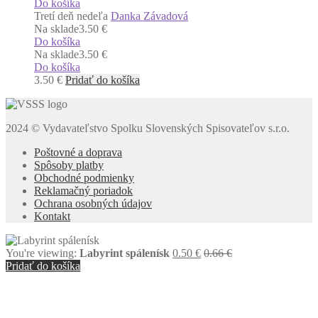
Do košíka
Tretí deň nedeľa
Danka Závadová
Na sklade
3.50 €
Do košíka
Na sklade
3.50 €
Do košíka
3.50
€
Pridať do košíka
2024 © Vydavateľstvo Spolku Slovenských Spisovateľov s.r.o.
Poštovné a doprava
Spôsoby platby
Obchodné podmienky
Reklamačný poriadok
Ochrana osobných údajov
Kontakt
You're viewing:
Labyrint spálenísk
0.50
€
0.66
€
Pridať do košíka