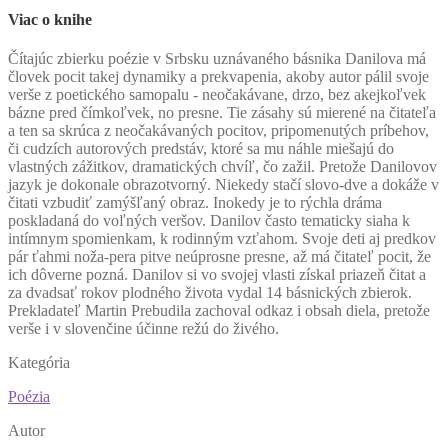
Viac o knihe
Č
ítajúc zbierku poézie v Srbsku uznávaného básnika Danilova má
človek pocit takej dynamiky a prekvapenia, akoby autor pálil svoje
verše z poetického samopalu - neočakávane, drzo, bez akejkoľvek
bázne pred čímkoľvek, no presne. Tie zásahy sú mierené na čitateľa
a ten sa skrúca z neočakávaných pocitov, pripomenutých príbehov,
či cudzích autorových predstáv, ktoré sa mu náhle miešajú do
vlastných zážitkov, dramatických chvíľ, čo zažil. Pretože Danilovov
jazyk je dokonale obrazotvorný. Niekedy stačí slovo-dve a dokáže v
čitati vzbudiť zamýšľaný obraz. Inokedy je to rýchla dráma
poskladaná do voľných veršov. Danilov často tematicky siaha k
intímnym spomienkam, k rodinným vzťahom. Svoje deti aj predkov
pár ťahmi noža-pera pitve neúprosne presne, až má čitateľ pocit, že
ich dôverne pozná. Danilov si vo svojej vlasti získal priazeň čitat a
za dvadsať rokov plodného života vydal 14 básnických zbierok.
Prekladateľ Martin Prebudila zachoval odkaz i obsah diela, pretože
verše i v slovenčine účinne režú do živého.
Kategória
Poézia
Autor