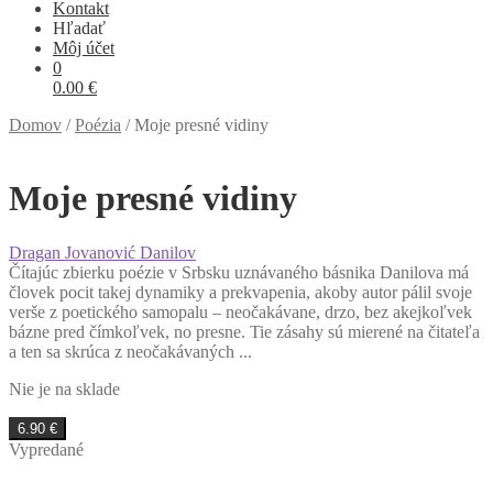
Kontakt
Hľadať
Môj účet
0
0.00
€
Domov
/
Poézia
/
Moje presné vidiny
Moje presné vidiny
Dragan Jovanović Danilov
Čítajúc zbierku poézie v Srbsku uznávaného básnika Danilova má
človek pocit takej dynamiky a prekvapenia, akoby autor pálil svoje
verše z poetického samopalu – neočakávane, drzo, bez akejkoľvek
bázne pred čímkoľvek, no presne. Tie zásahy sú mierené na čitateľa
a ten sa skrúca z neočakávaných ...
Nie je na sklade
6.90
€
Vypredané