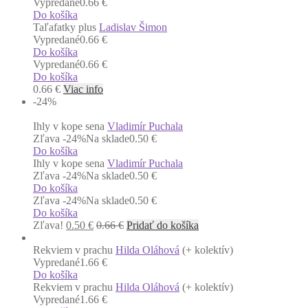
Vypredané
0.66 €
Do košíka
Taľafatky plus
Ladislav Šimon
Vypredané
0.66 €
Do košíka
Vypredané
0.66 €
Do košíka
0.66
€
Viac info
-24
%
Ihly v kope sena
Vladimír Puchala
Zľava -24%
Na sklade
0.50 €
Do košíka
Ihly v kope sena
Vladimír Puchala
Zľava -24%
Na sklade
0.50 €
Do košíka
Zľava -24%
Na sklade
0.50 €
Do košíka
Zľava!
0.50
€
0.66
€
Pridať do košíka
Rekviem v prachu
Hilda Oláhová
(+ kolektív)
Vypredané
1.66 €
Do košíka
Rekviem v prachu
Hilda Oláhová
(+ kolektív)
Vypredané
1.66 €