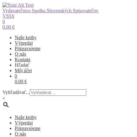
Vydavateľstvo Spolku Slovenských Spisovateľov
VSSS
0
0.00
€
Naše knihy
Výpredaj
Pripravujeme
O nás
Kontakt
Hľadať
Môj účet
0
0.00
€
Vyhľadávať...
×
Naše knihy
Výpredaj
Pripravujeme
O nás