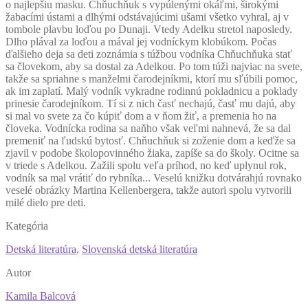
o najlepšiu masku. Chňuchňuk s vypúlenými okáľmi, širokými
žabacími ústami a dlhými odstávajúcimi ušami všetko vyhral, aj v
tombole plavbu loďou po Dunaji. Vtedy Adelku stretol naposledy.
Dlho plával za loďou a mával jej vodníckym klobúkom. Počas
ďalšieho deja sa deti zoznámia s túžbou vodníka Chňuchňuka stať
sa človekom, aby sa dostal za Adelkou. Po tom túži najviac na svete,
takže sa spriahne s manželmi čarodejníkmi, ktorí mu sľúbili pomoc,
ak im zaplatí. Malý vodník vykradne rodinnú pokladnicu a poklady
prinesie čarodejníkom. Tí si z nich časť nechajú, časť mu dajú, aby
si mal vo svete za čo kúpiť dom a v ňom žiť, a premenia ho na
človeka. Vodnícka rodina sa naňho však veľmi nahnevá, že sa dal
premeniť na ľudskú bytosť. Chňuchňuk si zoženie dom a keďže sa
zjavil v podobe školopovinného žiaka, zapíše sa do školy. Ocitne sa
v triede s Adelkou. Zažili spolu veľa príhod, no keď uplynul rok,
vodník sa mal vrátiť do rybníka... Veselú knižku dotvárahjú rovnako
veselé obrázky Martina Kellenbergera, takže autori spolu vytvorili
milé dielo pre deti.
Kategória
Detská literatúra
,
Slovenská detská literatúra
Autor
Kamila Balcová