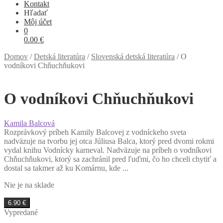
Kontakt
Hľadať
Môj účet
0
0.00
€
Domov
/
Detská literatúra
/
Slovenská detská literatúra
/
O
vodníkovi Chňuchňukovi
O vodníkovi Chňuchňukovi
Kamila Balcová
Rozprávkový príbeh Kamily Balcovej z vodníckeho sveta
nadväzuje na tvorbu jej otca Júliusa Balca, ktorý pred dvomi rokmi
vydal knihu Vodnícky karneval. Nadväzuje na príbeh o vodníkovi
Chňuchňukovi, ktorý sa zachránil pred ľuďmi, čo ho chceli chytiť a
dostal sa takmer až ku Komárnu, kde ...
Nie je na sklade
6.90
€
Vypredané