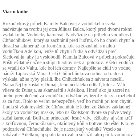
Viac o knihe
R
ozprávkový príbeh Kamily Balcovej z vodníckeho sveta
nadväzuje na tvorbu jej otca Júliusa Balca, ktorý pred dvomi rokmi
vydal knihu Vodnícky karneval. Nadväzuje na príbeh o vodníkovi
Chňuchňukovi, ktorý sa zachránil pred ľuďmi, čo ho chceli chytiť a
dostal sa takmer až ku Komárnu, kde sa zoznámil s malou
vodníčkou Adelkou, lenže tú chytili ľudia a odvádzali preč.
Sledoval ju, aby ju vyslobodil. Kamila Balcová v príbehu pokračuje.
Prišli výdatné dažde a stúpli hladiny riek aj potokov. Všetci vodníci
sa vrátili do Váhu, kde bol ich domov. Najlepšie sa cítili vo vodnej
nádrži Liptovská Mara. Celá Chňuchňukova rodina od radosti
výskala, až sa ryby plašili. Iba Chňuchňuk sa z návratu netešil.
Najradšej by zostal v Dunaji, lebo neďaleko odtiaľ, kde sa Váh
vlieva do Dunaja, sa skamarátil s Adelkou. Hneď ako ju zazrel na
brehu preoblečenú za vodníčku, odvážne vyliezol z rieky a rozbehol
sa za ňou. Bolo to veľmi nebezpečné, veď ho mohli pri tom chytiť.
Ľudia si však mysleli, že Chňuchňuk je jeden zo žiakov základnej
školy vo vodníckej maske, lebo na školskom dvore sa práve vtedy
začal karneval. Boli tam princezné, lesné víly, ježibaby, aj sám kráľ
s kráľovnou, černokňažník, okrídlený kôň a bohvie kto ešte. Kto by
podozrieval Chňuchňuka, že je naozajstný vodník? Veselo sa
zabával s Adelkou, aj spolu tancovali a súťažili ako párik vodníkov