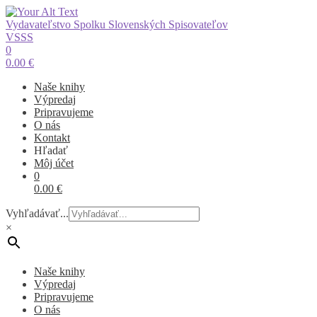
Vydavateľstvo Spolku Slovenských Spisovateľov
VSSS
0
0.00
€
Naše knihy
Výpredaj
Pripravujeme
O nás
Kontakt
Hľadať
Môj účet
0
0.00
€
Vyhľadávať...
×
Naše knihy
Výpredaj
Pripravujeme
O nás