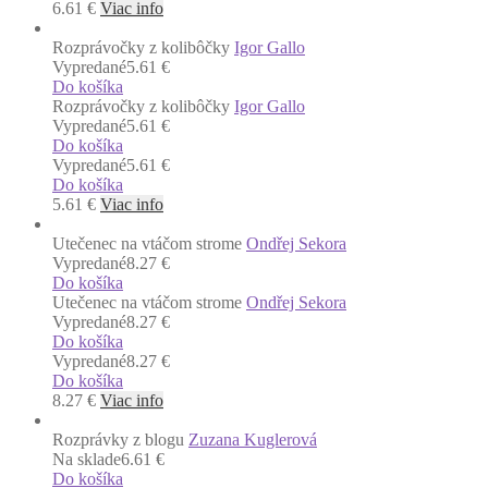
6.61
€
Viac info
Rozprávočky z kolibôčky
Igor Gallo
Vypredané
5.61 €
Do košíka
Rozprávočky z kolibôčky
Igor Gallo
Vypredané
5.61 €
Do košíka
Vypredané
5.61 €
Do košíka
5.61
€
Viac info
Utečenec na vtáčom strome
Ondřej Sekora
Vypredané
8.27 €
Do košíka
Utečenec na vtáčom strome
Ondřej Sekora
Vypredané
8.27 €
Do košíka
Vypredané
8.27 €
Do košíka
8.27
€
Viac info
Rozprávky z blogu
Zuzana Kuglerová
Na sklade
6.61 €
Do košíka