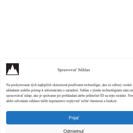
Spravovať Súhlas
Na poskytovanie tých najlepších skúseností používame technológie, ako sú súbory cookie
ukladanie a/alebo prístup k informáciám o zariadení. Súhlas s týmito technológiami nám u
spracovávať údaje, ako je správanie pri prehliadaní alebo jedinečné ID na tejto stránke. Ne
alebo odvolanie súhlasu môže nepriaznivo ovplyvniť určité vlastnosti a funkcie.
Prijať
Odmietnuť