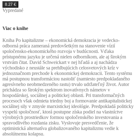
8.27
€
Vypredané
Viac o knihe
K
niha Po kapitalizme – ekonomická demokracia je vedecko-
odborná práca zameraná predovšetkým na stanovenie vízií
spoločensko-ekonomického rozvoja v budúcnosti. Vďaka
prístupnému jazyku je určená nielen odborníkom, ale aj širokým
vrstvám čitat. David Schweickart v nej hľadá a aj nachádza
východisko z neustále sa prehlbujúcich celosvetových kríz v
jednoznačnom prechode k ekonomickej demokracii. Tento systému
má postupnou transformáciou nastoliť (namiesto predpokladaného
agresívneho neobmedzeného rastu) trvalo udržateľný život. Autor
prichádza so širokým spektrom inovatívnych námetov v
hospodárskej, sociálnej a politickej oblasti. Pri transformačných
procesoch však odmieta triedny boj a formovanie antikapitalistickej
sociálnej sily v zmysle marxistickej ideológie. Predpokladá politicky
vyspelú spoločnosť, ktorá postupne získa podiel na vlastníctve
výrobných prostriedkov formou spoločenského investovania a
spravodlivého rozdania zisku. Vyslovuje presvedčenie, že
optimistická alternatíva globalizovaného kapitalizmu vedie k
absolútnemu kolapsu.