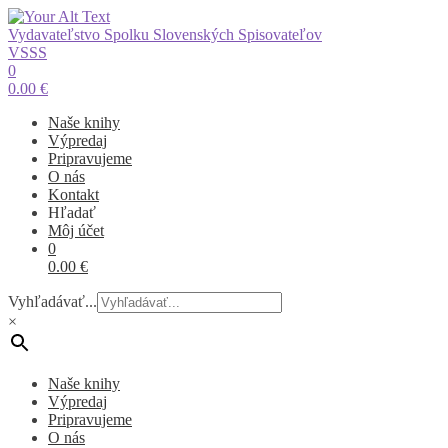
Vydavateľstvo Spolku Slovenských Spisovateľov
VSSS
0
0.00
€
Naše knihy
Výpredaj
Pripravujeme
O nás
Kontakt
Hľadať
Môj účet
0
0.00
€
Vyhľadávať...
×
Naše knihy
Výpredaj
Pripravujeme
O nás