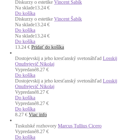
Diskurzy o estetike
Vincent Šabík
Na sklade
13.24 €
Do košíka
Diskurzy o estetike
Vincent Šabík
Na sklade
13.24 €
Do košíka
Na sklade
13.24 €
Do košíka
13.24
€
Pridať do košíka
Dostojevskij a jeho kresťanský svetonáhľad
Losskij
Onufrejevič Nikolaj
Vypredané
8.27 €
Do košíka
Dostojevskij a jeho kresťanský svetonáhľad
Losskij
Onufrejevič Nikolaj
Vypredané
8.27 €
Do košíka
Vypredané
8.27 €
Do košíka
8.27
€
Viac info
Tuskulské rozhovory
Marcus Tullius Cicero
Vypredané
8.27 €
Do košíka