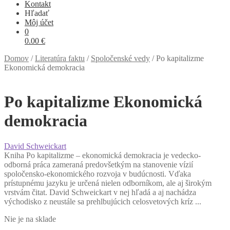
Kontakt
Hľadať
Môj účet
0
0.00
€
Domov
/
Literatúra faktu
/
Spoločenské vedy
/
Po kapitalizme
Ekonomická demokracia
Po kapitalizme Ekonomická
demokracia
David Schweickart
Kniha Po kapitalizme – ekonomická demokracia je vedecko-
odborná práca zameraná predovšetkým na stanovenie vízií
spoločensko-ekonomického rozvoja v budúcnosti. Vďaka
prístupnému jazyku je určená nielen odborníkom, ale aj širokým
vrstvám čitat. David Schweickart v nej hľadá a aj nachádza
východisko z neustále sa prehlbujúcich celosvetových kríz ...
Nie je na sklade