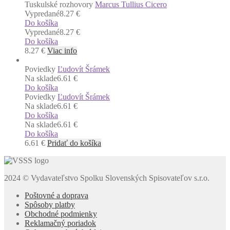
Tuskulské rozhovory
Marcus Tullius Cicero
Vypredané
8.27 €
Do košíka
Vypredané
8.27 €
Do košíka
8.27
€
Viac info
Poviedky
Ľudovít Šrámek
Na sklade
6.61 €
Do košíka
Poviedky
Ľudovít Šrámek
Na sklade
6.61 €
Do košíka
Na sklade
6.61 €
Do košíka
6.61
€
Pridať do košíka
2024 © Vydavateľstvo Spolku Slovenských Spisovateľov s.r.o.
Poštovné a doprava
Spôsoby platby
Obchodné podmienky
Reklamačný poriadok