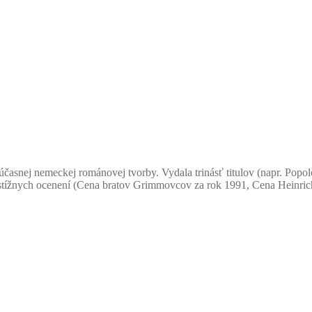
snej nemeckej románovej tvorby. Vydala trinásť titulov (napr. Popolč
prestížnych ocenení (Cena bratov Grimmovcov za rok 1991, Cena Heinrich