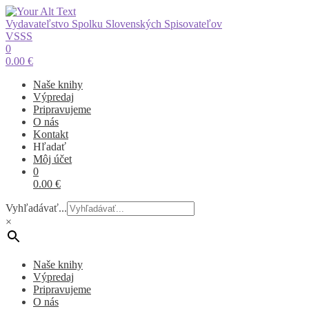
Vydavateľstvo Spolku Slovenských Spisovateľov
VSSS
0
0.00
€
Naše knihy
Výpredaj
Pripravujeme
O nás
Kontakt
Hľadať
Môj účet
0
0.00
€
Vyhľadávať...
×
Naše knihy
Výpredaj
Pripravujeme
O nás