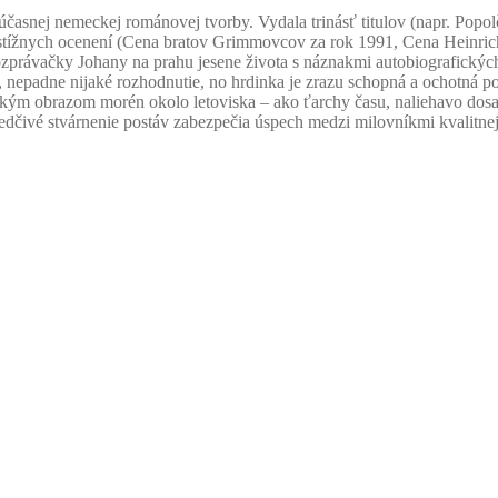
asnej nemeckej románovej tvorby. Vydala trinásť titulov (napr. Popolč
 prestížnych ocenení (Cena bratov Grimmovcov za rok 1991, Cena Heinr
právačky Johany na prahu jesene života s náznakmi autobiografickýc
č, nepadne nijaké rozhodnutie, no hrdinka je zrazu schopná a ochotná p
ckým obrazom morén okolo letoviska – ako ťarchy času, naliehavo dosad
edčivé stvárnenie postáv zabezpečia úspech medzi milovníkmi kvalitnej 