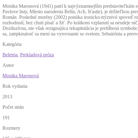
M
onika Maronová (1941) patrí k najvýznamnejším predstaviteľkám súč
Pavlove listy, Miesto narodenia Belín, Ach, šťastie), je držiteľkou
Román Posledné morény (2002) ponúka ironicko-trýznivú spoveď roz
rozhodnutí, bez chuti písať a žiť. Po krátkom vzplanutí sa neudeje ni
Deziluzívna, nie však rezignujúca rekapitulácia je prehĺbená symboli
sa, zatrpknutosť sa mení na vyrovnanie so svetom. Sebairónia a presv
Kategória
Beletria
,
Prekladová próza
Autor
Monika Maronová
Rok vydania
2013
Počet strán
191
Rozmery