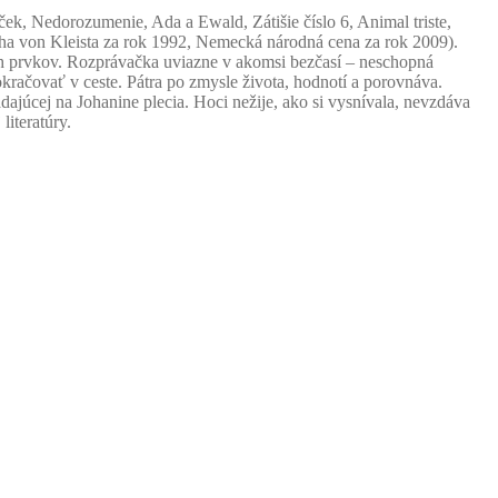
ek, Nedorozumenie, Ada a Ewald, Zátišie číslo 6, Animal triste,
icha von Kleista za rok 1992, Nemecká národná cena za rok 2009).
h prvkov. Rozprávačka uviazne v akomsi bezčasí – neschopná
okračovať v ceste. Pátra po zmysle života, hodnotí a porovnáva.
ajúcej na Johanine plecia. Hoci nežije, ako si vysnívala, nevzdáva
literatúry.