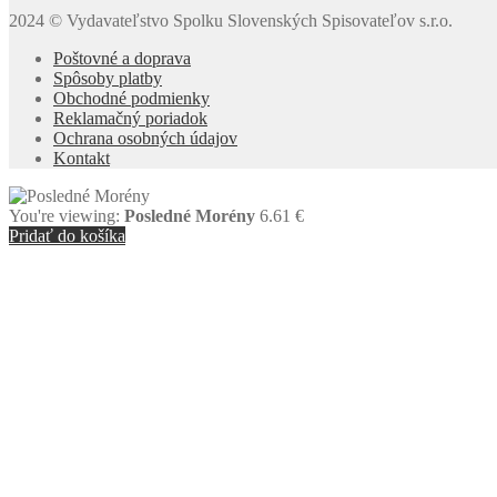
2024 © Vydavateľstvo Spolku Slovenských Spisovateľov s.r.o.
Poštovné a doprava
Spôsoby platby
Obchodné podmienky
Reklamačný poriadok
Ochrana osobných údajov
Kontakt
You're viewing:
Posledné Morény
6.61
€
Pridať do košíka