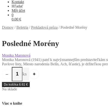
Kontakt
Hľadať
Môj účet
0
0.00
€
Domov
/
Beletria
/
Prekladová próza
/
Posledné Morény
Posledné Morény
Monika Maronová
Monika Maronová (1941) patrí k najvýznamnejším predstaviteľkám súča
Pavlove listy, Miesto narodenia Belín, Ach, šťastie), je držiteľkou 
ks
–
+
množstvo Posledné Morény
Do košíka
6.61
€
Na sklade
Viac o knihe