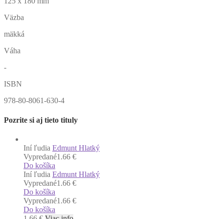
125 x 180 mm
Väzba
mäkká
Váha
-
ISBN
978-80-8061-630-4
Pozrite si aj tieto tituly
Iní ľudia
Edmunt Hlatký
Vypredané
1.66 €
Do košíka
Iní ľudia
Edmunt Hlatký
Vypredané
1.66 €
Do košíka
Vypredané
1.66 €
Do košíka
1.66
€
Viac info