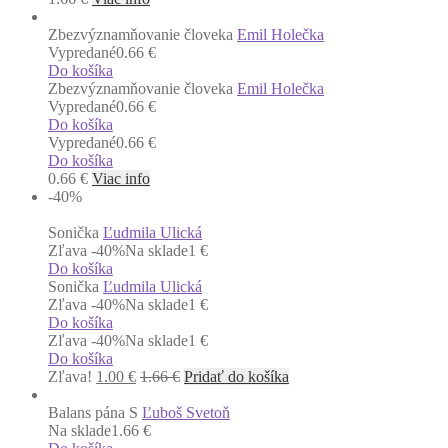
Zbezvýznamňovanie človeka
Emil Holečka
Vypredané
0.66 €
Do košíka
Zbezvýznamňovanie človeka
Emil Holečka
Vypredané
0.66 €
Do košíka
Vypredané
0.66 €
Do košíka
0.66
€
Viac info
-40
%
Sonička
Ľudmila Ulická
Zľava -40%
Na sklade
1 €
Do košíka
Sonička
Ľudmila Ulická
Zľava -40%
Na sklade
1 €
Do košíka
Zľava -40%
Na sklade
1 €
Do košíka
Zľava!
1.00
€
1.66
€
Pridať do košíka
Balans pána S
Ľuboš Svetoň
Na sklade
1.66 €