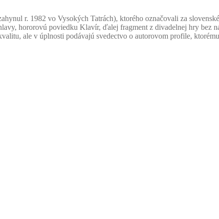
y zahynul r. 1982 vo Vysokých Tatrách), ktorého označovali za slovens
y, hororovú poviedku Klavír, ďalej fragment z divadelnej hry bez názv
alitu, ale v úplnosti podávajú svedectvo o autorovom profile, ktorému 