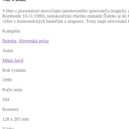
V
ýber z pozostalosti nezvyčajne talentovaného spisovateľa (tragick
Romboide 10-11/1989), nedokončenú zbierku miniatúr Ďaleko je do hlav
výber z humoristických básničiek a sloganov. Texty majú nerovnakú kv
Kategória
Beletria
,
Slovenská próza
Autor
Milan Jaroš
Rok vydania
1999
Počet strán
104
Rozmery
128 x 205 mm
Väzba