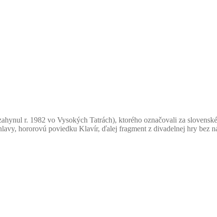
 zahynul r. 1982 vo Vysokých Tatrách), ktorého označovali za slovens
vy, hororovú poviedku Klavír, ďalej fragment z divadelnej hry bez ná