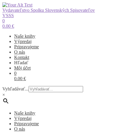
Vydavateľstvo Spolku Slovenských Spisovateľov
VSSS
0
0.00
€
Naše knihy
Výpredaj
Pripravujeme
O nás
Kontakt
Hľadať
Môj účet
0
0.00
€
Vyhľadávať...
×
Naše knihy
Výpredaj
Pripravujeme
O nás