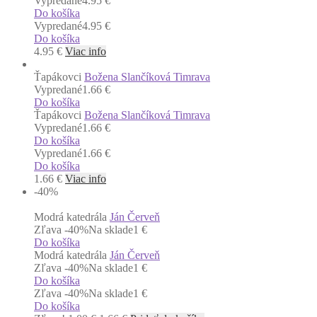
Vypredané
4.95 €
Do košíka
Vypredané
4.95 €
Do košíka
4.95
€
Viac info
Ťapákovci
Božena Slančíková Timrava
Vypredané
1.66 €
Do košíka
Ťapákovci
Božena Slančíková Timrava
Vypredané
1.66 €
Do košíka
Vypredané
1.66 €
Do košíka
1.66
€
Viac info
-40
%
Modrá katedrála
Ján Červeň
Zľava -40%
Na sklade
1 €
Do košíka
Modrá katedrála
Ján Červeň
Zľava -40%
Na sklade
1 €
Do košíka
Zľava -40%
Na sklade
1 €
Do košíka