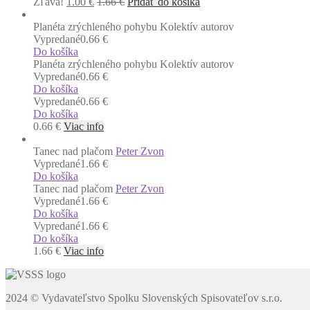
Zľava!
1.00
€
1.66
€
Pridať do košíka
Planéta zrýchleného pohybu
Kolektív autorov
Vypredané
0.66 €
Do košíka
Planéta zrýchleného pohybu
Kolektív autorov
Vypredané
0.66 €
Do košíka
Vypredané
0.66 €
Do košíka
0.66
€
Viac info
Tanec nad plačom
Peter Zvon
Vypredané
1.66 €
Do košíka
Tanec nad plačom
Peter Zvon
Vypredané
1.66 €
Do košíka
Vypredané
1.66 €
Do košíka
1.66
€
Viac info
2024 © Vydavateľstvo Spolku Slovenských Spisovateľov s.r.o.