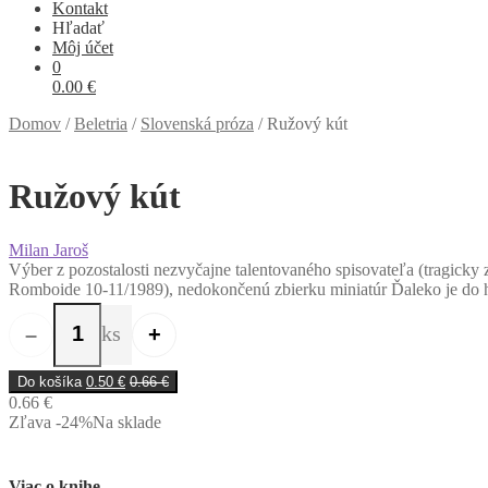
Kontakt
Hľadať
Môj účet
0
0.00
€
Domov
/
Beletria
/
Slovenská próza
/
Ružový kút
Ružový kút
Milan Jaroš
Výber z pozostalosti nezvyčajne talentovaného spisovateľa (tragicky
Romboide 10-11/1989), nedokončenú zbierku miniatúr Ďaleko je do hla
ks
–
+
množstvo Ružový kút
Do košíka
0.50
€
0.66
€
0.66 €
Zľava -24%
Na sklade
Viac o knihe