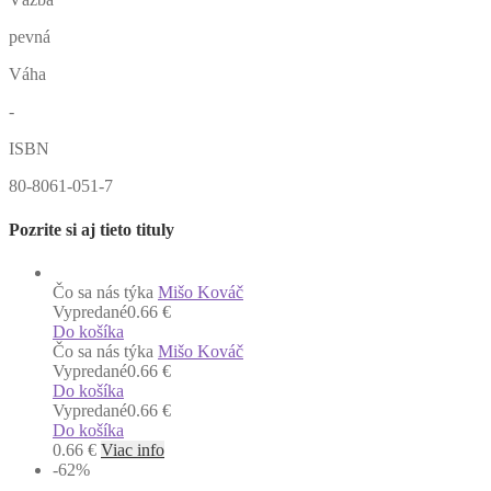
pevná
Váha
-
ISBN
80-8061-051-7
Pozrite si aj tieto tituly
Čo sa nás týka
Mišo Kováč
Vypredané
0.66 €
Do košíka
Čo sa nás týka
Mišo Kováč
Vypredané
0.66 €
Do košíka
Vypredané
0.66 €
Do košíka
0.66
€
Viac info
-62
%