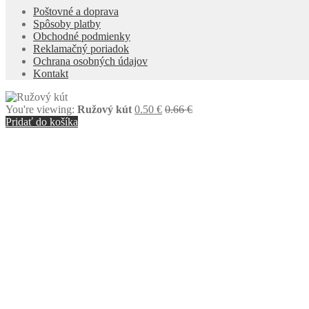
Poštovné a doprava
Spôsoby platby
Obchodné podmienky
Reklamačný poriadok
Ochrana osobných údajov
Kontakt
You're viewing:
Ružový kút
0.50
€
0.66
€
Pridať do košíka