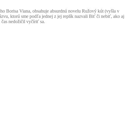
kého Borisa Viana, obsahuje absurdnú novelu Ružový kút (vyšla v
u, ktorú sme podľa jednej z jej replík nazvali Biť či nebiť, ako aj
čas nedožičil vyčíriť sa.