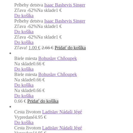
Príbehy detstva
Isaac Bashevis Singer
Zľava -62%
Na sklade
1 €
Do košíka
Príbehy detstva
Isaac Bashevis Singer
Zľava -62%
Na sklade
1 €
Do košíka
Zľava -62%
Na sklade
1 €
Do košíka
Zľava!
1.00
€
2.66
€
Pridať do košíka
Biele miesta
Bohuslav Chňoupek
Na sklade
0.66 €
Do košíka
Biele miesta
Bohuslav Chňoupek
Na sklade
0.66 €
Do košíka
Na sklade
0.66 €
Do košíka
0.66
€
Pridať do košíka
Cesta životom
Ladislav Nádaši Jégé
Vypredané
4.95 €
Do košíka
Cesta životom
Ladislav Nádaši Jégé