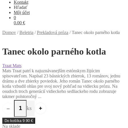
Kontakt
Hľadať
Môj účet
0
0.00
€
Domov
/
Beletria
/
Prekladová próza
/
Tanec okolo parného kotla
Tanec okolo parného kotla
Traat Mats
Mats Traat patrí k najuznávanejším estónskym žijúcim
spisovateľom. Napísal 23 básnických zbierok, 13 románov, jednu
drámu a dve zbierky poviedok. Jeho román Tanec okolo parného
kotla vzbudil ohlas pre svoj nový pohľad na vidiecku prózu. Na
osudoch troch generácií vidieckeho sedliackeho rodu zobrazuje
takmer polstoročný ...
ks
–
+
množstvo Tanec okolo parného kotla
Do košíka
9.90
€
Na sklade