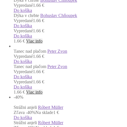
Dýka v chrbte
Bohuslav Chňoupek
Vypredané
1.66 €
Do košíka
Dýka v chrbte
Bohuslav Chňoupek
Vypredané
1.66 €
Do košíka
Vypredané
1.66 €
Do košíka
1.66
€
Viac info
Tanec nad plačom
Peter Zvon
Vypredané
1.66 €
Do košíka
Tanec nad plačom
Peter Zvon
Vypredané
1.66 €
Do košíka
Vypredané
1.66 €
Do košíka
1.66
€
Viac info
-40
%
Strážni anjeli
Róbert Müller
Zľava -40%
Na sklade
1 €
Do košíka
Strážni anjeli
Róbert Müller