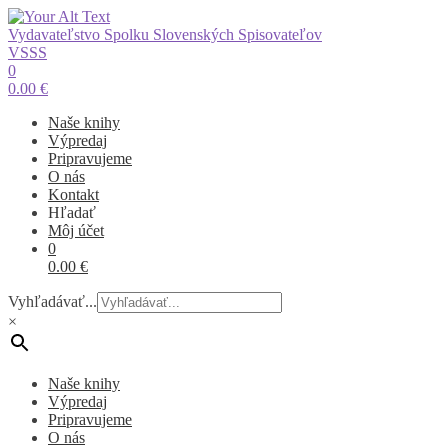
Vydavateľstvo Spolku Slovenských Spisovateľov
VSSS
0
0.00
€
Naše knihy
Výpredaj
Pripravujeme
O nás
Kontakt
Hľadať
Môj účet
0
0.00
€
Vyhľadávať...
×
Naše knihy
Výpredaj
Pripravujeme
O nás