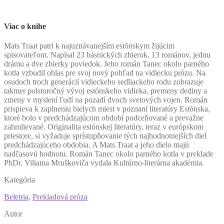
Viac o knihe
M
ats Traat patrí k najuznávanejším estónskym žijúcim
spisovateľom. Napísal 23 básnických zbierok, 13 románov, jednu
drámu a dve zbierky poviedok. Jeho román Tanec okolo parného
kotla vzbudil ohlas pre svoj nový pohľad na vidiecku prózu. Na
osudoch troch generácií vidieckeho sedliackeho rodu zobrazuje
takmer polstoročný vývoj estónskeho vidieka, premeny dediny a
zmeny v myslení ľudí na pozadí dvoch svetových vojen. Román
prispieva k zaplneniu bielych miest v poznaní literatúry Estónska,
ktoré bolo v predchádzajúcom období podceňované a prevažne
zahmlievané. Originalita estónskej literatúry, teraz v európskom
priestore, si vyžaduje sprístupňovanie tých najhodnotnejších diel
predchádzajúceho obdobia. A Mats Traat a jeho dielo majú
nadčasovú hodnotu. Román Tanec okolo parného kotla v preklade
PhDr. Viliama Mruškoviča vydala Kultúrno-literárna akadémia.
Kategória
Beletria
,
Prekladová próza
Autor