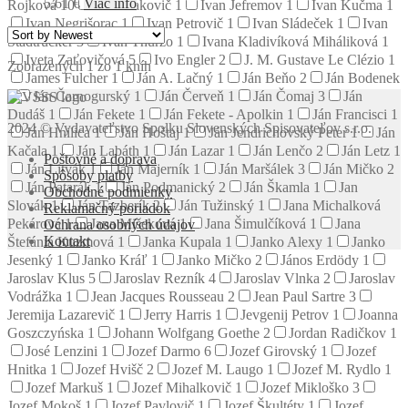
5.61
€
Viac info
Rojková
10
Ivan Izakovič
1
Ivan Jefremov
1
Ivan Kučma
1
Ivan Negrišorac
1
Ivan Petrovič
1
Ivan Sládeček
1
Ivan
Stadtrucker
3
Ivan Thurzo
1
Ivana Kladivíková Miháliková
1
Iveta Zaťovičová
5
Ivo Engler
2
J. M. Gustave Le Clézio
1
Zobrazených 1 zo 1 kníh
James Fulcher
1
Ján A. Lačný
1
Ján Beňo
2
Ján Bodenek
1
Ján Čarnogurský
1
Ján Červeň
1
Ján Čomaj
3
Ján
Dudáš
1
Ján Fekete
1
Ján Fekete - Apolkin
1
Ján Francisci
1
2024 © Vydavateľstvo Spolku Slovenských Spisovateľov s.r.o.
Ján Hnilica
1
Ján Hoštaj
1
Ján Jendrichovský Peter
1
Ján
Kačala
1
Ján Labáth
1
Ján Lazar
1
Ján Lenčo
2
Ján Letz
1
Poštovné a doprava
Ján Litvák
1
Ján Majerník
1
Ján Maršálek
3
Ján Mičko
2
Spôsoby platby
Ján Patarák
1
Ján Podmanický
2
Ján Škamla
1
Jan
Obchodné podmienky
Slovák
1
Ján Tazberík
2
Ján Tužinský
1
Jana Michalková
Reklamačný poriadok
Pekárová
1
Jana Mišeková
1
Jana Šimulčíková
1
Jana
Ochrana osobných údajov
Kontakt
Štefánia Kuzmová
1
Janka Kupala
1
Janko Alexy
1
Janko
Jesenký
1
Janko Kráľ
1
Janko Mičko
2
János Erdödy
1
Jaroslav Klus
5
Jaroslav Rezník
4
Jaroslav Vlnka
2
Jaroslav
Vodrážka
1
Jean Jacques Rousseau
2
Jean Paul Sartre
3
Jeremija Lazarevič
1
Jerry Harris
1
Jevgenij Petrov
1
Joanna
Goszczyńska
1
Johann Wolfgang Goethe
2
Jordan Radičkov
1
José Lenzini
1
Jozef Darmo
6
Jozef Girovský
1
Jozef
Hnitka
1
Jozef Hvišč
2
Jozef M. Laugo
1
Jozef M. Rydlo
1
Jozef Markuš
1
Jozef Mihalkovič
1
Jozef Mikloško
3
Jozef Mokoš
1
Jozef Pavlovič
1
Jozef Škultéty
1
Jozef