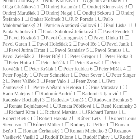
Noam Chomsky
3
Nora Krausová
1
Ognjan Gerdžikov
1
Oľga Gluštíková
1
Ondrej Kalamár
1
Ondrej Klenovský
3
Ondrej Marušiak
1
Ondrej Nagaj
1
Ondřej Sekora
1
Ondrej
Štefanko
1
Otakar Kořínek
3
P. P. Porada
1
Paľo
Malohradňanský
2
Patricia Aratóová Gallová
1
Paul Liska
1
Paula Sabolová
1
Paula Sabolová Jelínková
1
Pavel Fendek
1
Pavel Rozkoš
1
Pavol Čarnogurský
1
Pavol Dinka
11
Pavol Garan
1
Pavol Holeštiak
2
Pavol Ičo
1
Pavol Janík
1
Pavol Jurina Hrtus
1
Pavol Stanislav
5
Pavol Strauss
1
Pavol Zeleňák
2
Peter Bílý
1
Peter Gregor
1
Peter Holka
3
Peter Hotra
1
Peter Juščák
1
Peter Karvaš
1
Peter
Kováčik
1
Peter Kršiak
1
Peter Kubica
6
Peter Mišák
4
Peter Pogády
1
Peter Schneider
1
Peter Sever
1
Peter Singer
2
Peter Valček
3
Peter Valo
1
Peter Zvon
1
Petr
Žantovský
1
Pierre Abélard a Heloisa
1
Pius Miroslav
1
Rado Matejov
1
Radomír Andrić
1
Radomir Uljarević
1
Radoslav Rochallyi
3
Radoslav Tomáš
1
Radovan Brenkus
5
Renáta Bojničanová
1
Renata Pôbišová
1
René Kaminsky
3
Richard Kitta
1
Richard Marsina
1
Richard Tarnas
1
Robert Bielik
1
Robert Hakala
2
Róbert Letz
1
Robert Louis
Stevenson
1
Róbert Müller
1
Rodney G. Peffer
1
Roman
Beňo
1
Roman Čerňanský
1
Roman Michelko
3
Rozanov
Vasilievič Vasilij
2
Rudolf Dilong
1
Rudolf Fabry
1
Rudolf