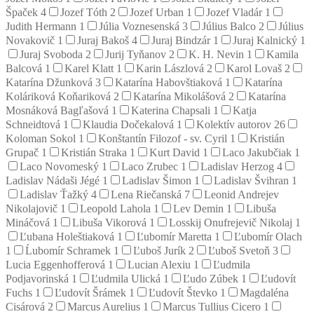
Špaček
4
Jozef Tóth
2
Jozef Urban
1
Jozef Vladár
1
Judith Hermann
1
Júlia Voznesenská
3
Július Balco
2
Július
Novakovič
1
Juraj Bakoš
4
Juraj Bindzár
1
Juraj Kalnický
1
Juraj Svoboda
2
Jurij Tyňanov
2
K. H. Nevin
1
Kamila
Balcová
1
Karel Klatt
1
Karin Lászlová
2
Karol Lovaš
2
Katarína Džunková
3
Katarína Habovštiaková
1
Katarína
Koláriková Koňariková
2
Katarína Mikolášová
2
Katarína
Mosnáková Bagľašová
1
Katerina Chapsali
1
Katja
Schneidtová
1
Klaudia Dočekalová
1
Kolektív autorov
26
Koloman Sokol
1
Konštantín Filozof - sv. Cyril
1
Kristián
Grupač
1
Kristián Straka
1
Kurt David
1
Laco Jakubčiak
1
Laco Novomeský
1
Laco Zrubec
1
Ladislav Herzog
4
Ladislav Nádaši Jégé
1
Ladislav Šimon
1
Ladislav Švihran
1
Ladislav Ťažký
4
Lena Riečanská
7
Leonid Andrejev
Nikolajovič
1
Leopold Lahola
1
Lev Demin
1
Libuša
Mináčová
1
Libuša Vikorová
1
Losskij Onufrejevič Nikolaj
1
Ľubana Holeštiaková
1
Ľubomír Maretta
1
Ľubomír Olach
1
Ĺubomír Schramek
1
Ľuboš Jurík
2
Ľuboš Svetoň
3
Lucia Eggenhofferová
1
Lucian Alexiu
1
Ľudmila
Podjavorinská
1
Ľudmila Ulická
1
Ľudo Zúbek
1
Ľudovít
Fuchs
1
Ľudovít Šrámek
1
Ľudovít Števko
1
Magdaléna
Cisárová
2
Marcus Aurelius
1
Marcus Tullius Cicero
1