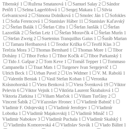
Tibenský
1
Ružena Smatanová
1
Samuel Salay
2
Sándor
Petőfi
1
Selma Lagerlöfová
1
Sergej Makara
1
Silvia
Gelvanicsová
2
Simona Dolníková
1
Smolec Ján
1
Sofokles
1
Soňa Ferencová
1
Stanislav Háber
11
Stanislav Kaľavský
2
Štefan Balák
1
Štefan Cifra
1
Štefan Janšák
1
Štefan
Lazorišák
2
Štefan Letz
1
Štefan Moravčík
4
Štefan Murín
1
Stefan Zweig
2
Suetenius Tranquillus Gaius
1
Šuráb Marian
1
Tamara Heribanová
1
Teodor Križka
6
Teofil Klas
3
Terézia Mora
3
Thomas Bernhard
1
Thomas More
1
Tibor
Dohány
1
Tibor Ferko
1
Tibor Kočík
4
Tibor Parkanský
1
Tido J. Gašpar
2
Tom Keve
1
Tomáš Tepper
1
Tommaso
Campanella
1
Traat Mats
1
Turgenev Ivan Sergejevič
1
Ulrich Beck
1
Urban Pavel
2
Urs Widmer
1
V. M. Rabolú
1
Valentín Beniak
1
Vasil Stefan Koban
1
Veronika
Krásnohorská
1
Viera Benková
3
Viera Švenková
19
Viktor
Pelevin
6
Viktor Vejnik
1
Viktória Laurent Škrabalová
1
Viktoria Zlatkina
1
Viliam Marčok
1
Viliam Turčány
2
Vincent Šabík
2
Víťazoslav Hronec
1
Vladimír Babnič
1
Vladimir F. Odojevskij
1
Vladimír Jerofejev
1
Vladimír
Lobotka
1
Vladimír Majakovskij
1
Vladimír Mináč
1
Vladimir Nabokov
3
Vladimír Puchala
1
Vladimír Skalský
1
Vladimíra Komorovská
4
Vladislav Suvák
1
Vlado Bálint
1