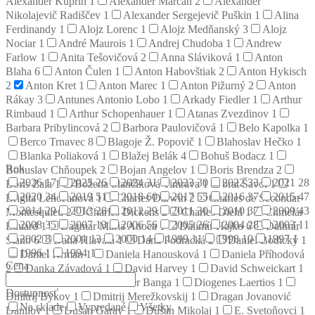
Alexander Kuprin
1
Alexander Marčan
2
Alexander
Nikolajevič Radiščev
1
Alexander Sergejevič Puškin
1
Alina
Ferdinandy
1
Alojz Lorenc
1
Alojz Medňanský
3
Alojz
Nociar
1
André Maurois
1
Andrej Chudoba
1
Andrew
Farlow
1
Anita Tešovičová
2
Anna Sláviková
1
Anton
Blaha
6
Anton Čulen
1
Anton Habovštiak
2
Anton Hykisch
2
Anton Kret
1
Anton Marec
1
Anton Pižurný
2
Anton
Rákay
3
Antunes Antonio Lobo
1
Arkady Fiedler
1
Arthur
Rimbaud
1
Arthur Schopenhauer
1
Atanas Zvezdinov
1
Barbara Pribylincová
2
Barbora Paulovičová
1
Belo Kapolka
1
Berco Trnavec
8
Blagoje Ž. Popovič
1
Blahoslav Hečko
1
Blanka Poliaková
1
Blažej Belák
4
Bohuš Bodacz
1
Rok
Bohuslav Chňoupek
2
Bojan Angelov
1
Boris Brendza
2
2026
17
2025
26
2024
31
2023
30
2022
33
2021
28
Boris Zala
1
Božena Slančíková Timrava
1
brat Šavol
1
2020
34
2019
51
2018
60
2017
55
2016
37
2015
47
Brigita Lehoťanová
1
Charles Darwin
2
Charles de Secondat
2014
29
2013
28
2012
29
2011
30
2010
37
2009
43
Montesquieu
2
Charles Dickens
2
Charles Diehl
1
Chmelár
2008
35
2007
13
2006
56
2005
26
2004
28
2003
11
Eduard
1
Dagmar Mária Anoca
1
Dalimír Hajko
6
Dalimír
2002
8
2001
13
2000
14
1999
11
1998
10
1997
1
Stano
6
Dana Hlavatá
1
Dana Podracká
2
Daniel Bodický
1
1996
1
1994
1
Daniel Krman
1
Daniela Hanousková
1
Daniela Příhodová
Cena
2
Danka Závadová
1
David Harvey
1
David Schweickart
1
Denis Diderot
2
Dezider Banga
1
Diogenes Laertios
1
Dostupnosť
Dmitrij Bykov
1
Dmitrij Merežkovskij
1
Dragan Jovanović
Na sklade
Vypredané
Všetky
Danilov
1
Dušan Garay
1
Dušan Mikolaj
1
E. Svetoňovci
1