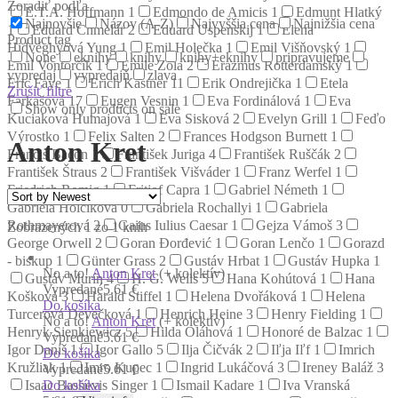
Zoradiť podľa
E.T.A. Hoffmann
1
Edmondo de Amicis
1
Edmunt Hlatký
Najnovšie
Názov (A-Z)
Najvyššia cena
Najnižšia cena
1
Eduard Chmelár
2
Eduard Uspenskij
1
Elena
Product tag
Hidvéghyová Yung
1
Emil Holečka
1
Emil Višňovský
1
None
eknihy
knihy
knihy+eknihy
pripravujeme
Emil Vontorčík
1
Émile Zola
2
Erazmus Rotterdamský
1
vypredaj
vypredajň
zlava
Eric Faye
1
Erich Kästner
11
Erik Ondrejička
1
Etela
Zrušiť filtre
Farkašová
17
Eugen Vesnin
1
Eva Fordinálová
1
Eva
Show only products on sale
Kuciaková Humajová
1
Eva Sisková
2
Evelyn Grill
1
Feďo
Výrostko
1
Felix Salten
2
Frances Hodgson Burnett
1
Anton Kret
Francis Bacon
1
František Juriga
4
František Ruščák
2
František Štraus
2
František Višváder
1
Franz Werfel
1
Friedrich Romig
1
Fritjof Capra
1
Gabriel Németh
1
Gabriela Holčíková
0
Gabriela Rochallyi
1
Gabriela
Rothmayerová
2
Gaius Iulius Caesar
1
Gejza Vámoš
3
Zobrazených 1 zo 1 kníh
George Orwell
2
Goran Đorđević
1
Goran Lenčo
1
Gorazd
- biskup
1
Günter Grass
2
Gustáv Hrbat
1
Gustáv Hupka
1
No a to!
Anton Kret
(+ kolektív)
Gustáv Murín
4
H. G. Wells
5
Hana Kohútová
1
Hana
Vypredané
5.61 €
Košková
3
Harald Stiffel
1
Helena Dvořáková
1
Helena
Do košíka
Turcerová Devečková
1
Henrich Heine
3
Henry Fielding
1
No a to!
Anton Kret
(+ kolektív)
Henryk Sienkiewicz
5
Hilda Oláhová
1
Honoré de Balzac
1
Vypredané
5.61 €
Igor Daniš
1
Igor Gallo
5
Ilja Čičvák
2
Iľja Iľf
1
Imrich
Do košíka
Kružliak
1
Imro Kupec
1
Ingrid Lukáčová
3
Ireney Baláž
3
Vypredané
5.61 €
Do košíka
Isaac Bashevis Singer
1
Ismail Kadare
1
Iva Vranská