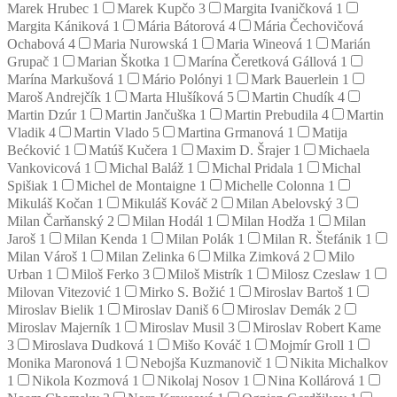
Marek Hrubec
1
Marek Kupčo
3
Margita Ivaničková
1
Margita Kániková
1
Mária Bátorová
4
Mária Čechovičová
Ochabová
4
Maria Nurowská
1
Maria Wineová
1
Marián
Grupač
1
Marian Škotka
1
Marína Čeretková Gállová
1
Marína Markušová
1
Mário Polónyi
1
Mark Bauerlein
1
Maroš Andrejčík
1
Marta Hlušíková
5
Martin Chudík
4
Martin Dzúr
1
Martin Jančuška
1
Martin Prebudila
4
Martin
Vladik
4
Martin Vlado
5
Martina Grmanová
1
Matija
Bećković
1
Matúš Kučera
1
Maxim D. Šrajer
1
Michaela
Vankovicová
1
Michal Baláž
1
Michal Pridala
1
Michal
Spišiak
1
Michel de Montaigne
1
Michelle Colonna
1
Mikuláš Kočan
1
Mikuláš Kováč
2
Milan Abelovský
3
Milan Čarňanský
2
Milan Hodál
1
Milan Hodža
1
Milan
Jaroš
1
Milan Kenda
1
Milan Polák
1
Milan R. Štefánik
1
Milan Vároš
1
Milan Zelinka
6
Milka Zimková
2
Milo
Urban
1
Miloš Ferko
3
Miloš Mistrík
1
Milosz Czeslaw
1
Milovan Vitezović
1
Mirko S. Božić
1
Miroslav Bartoš
1
Miroslav Bielik
1
Miroslav Daniš
6
Miroslav Demák
2
Miroslav Majerník
1
Miroslav Musil
3
Miroslav Robert Kame
3
Miroslava Dudková
1
Mišo Kováč
1
Mojmír Groll
1
Monika Maronová
1
Nebojša Kuzmanovič
1
Nikita Michalkov
1
Nikola Kozmová
1
Nikolaj Nosov
1
Nina Kollárová
1