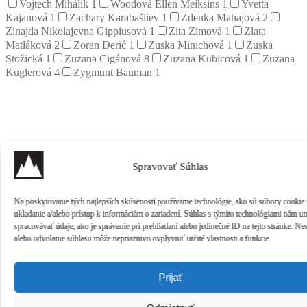
Vojtech Mihálik
1
Woodová Ellen Meiksins
1
Yvetta
Kajanová
1
Zachary Karabašliev
1
Zdenka Mahajová
2
Zinajda Nikolajevna Gippiusová
1
Zita Zimová
1
Zlata
Matláková
2
Zoran Derić
1
Zuska Minichová
1
Zuska
Stožická
1
Zuzana Cigánová
8
Zuzana Kubicová
1
Zuzana
Kuglerová
4
Zygmunt Bauman
1
Spravovať Súhlas
Na poskytovanie tých najlepších skúseností používame technológie, ako sú súbory cookie
ukladanie a/alebo prístup k informáciám o zariadení. Súhlas s týmito technológiami nám u
spracovávať údaje, ako je správanie pri prehliadaní alebo jedinečné ID na tejto stránke. Ne
alebo odvolanie súhlasu môže nepriaznivo ovplyvniť určité vlastnosti a funkcie.
Prijať