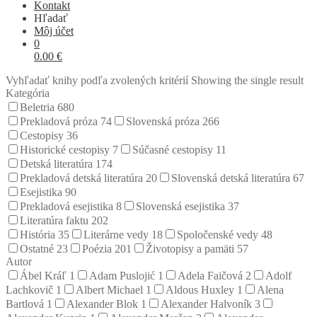
Kontakt
Hľadať
Môj účet
0
0.00
€
Vyhľadať knihy podľa zvolených kritérií
Showing the single result
Kategória
Beletria
680
Prekladová próza
74
Slovenská próza
266
Cestopisy
36
Historické cestopisy
7
Súčasné cestopisy
11
Detská literatúra
174
Prekladová detská literatúra
20
Slovenská detská literatúra
67
Esejistika
90
Prekladová esejistika
8
Slovenská esejistika
37
Literatúra faktu
202
História
35
Literárne vedy
18
Spoločenské vedy
48
Ostatné
23
Poézia
201
Životopisy a pamäti
57
Autor
Ábel Kráľ
1
Adam Puslojić
1
Adela Faičová
2
Adolf
Lachkovič
1
Albert Michael
1
Aldous Huxley
1
Alena
Bartlová
1
Alexander Blok
1
Alexander Halvoník
3