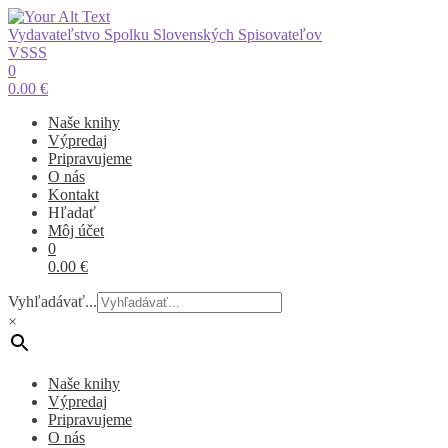
Vydavateľstvo Spolku Slovenských Spisovateľov
VSSS
0
0.00
€
Naše knihy
Výpredaj
Pripravujeme
O nás
Kontakt
Hľadať
Môj účet
0
0.00
€
Vyhľadávať...
×
Naše knihy
Výpredaj
Pripravujeme
O nás