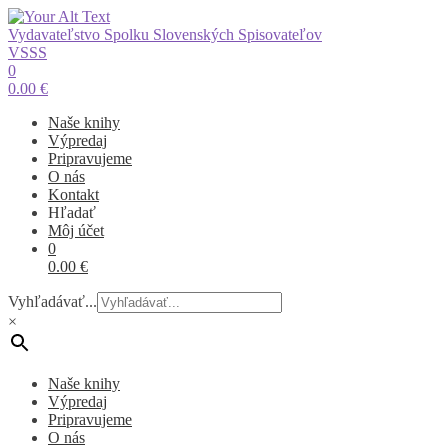
Vydavateľstvo Spolku Slovenských Spisovateľov
VSSS
0
0.00
€
Naše knihy
Výpredaj
Pripravujeme
O nás
Kontakt
Hľadať
Môj účet
0
0.00
€
Vyhľadávať...
×
Naše knihy
Výpredaj
Pripravujeme
O nás