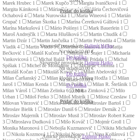
10.00
€
Marek Hrubec
1
Marek Kupčo
3
Margita Ivaničková
1
Margita Kániková
1
Mária Bátorová
4
Mária Čechovičová
Pridať do košíka
Ochabová
4
Maria Nurowská
1
Maria Wineová
1
Marián
Grupač
1
Marian Škotka
1
Marína Čeretková Gállová
1
Marína Markušová
1
Mário Polónyi
1
Mark Bauerlein
1
Maroš Andrejčík
1
Marta Hlušíková
5
Martin Chudík
4
Martin Dzúr
1
Martin Jančuška
1
Martin Prebudila
4
Martin
Slovenské provokácie
Dalimír Hajko
Vladik
4
Martin Vlado
5
Martina Grmanová
1
Matija
Na sklade
10.00 €
Bećković
1
Matúš Kučera
1
Maxim D. Šrajer
1
Michaela
Do košíka
Vankovicová
1
Michal Baláž
1
Michal Pridala
1
Michal
Slovenské provokácie
Dalimír Hajko
Spišiak
1
Michel de Montaigne
1
Michelle Colonna
1
Na sklade
10.00 €
Mikuláš Kočan
1
Mikuláš Kováč
2
Milan Abelovský
3
Do košíka
Milan Čarňanský
2
Milan Hodál
1
Milan Hodža
1
Milan
Na sklade
10.00 €
Jaroš
1
Milan Kenda
1
Milan Polák
1
Milan R. Štefánik
1
Do košíka
Milan Vároš
1
Milan Zelinka
6
Milka Zimková
2
Milo
10.00
€
Urban
1
Miloš Ferko
3
Miloš Mistrík
1
Milosz Czeslaw
1
Pridať do košíka
Milovan Vitezović
1
Mirko S. Božić
1
Miroslav Bartoš
1
Miroslav Bielik
1
Miroslav Daniš
6
Miroslav Demák
2
Miroslav Majerník
1
Miroslav Musil
3
Miroslav Robert Kame
3
Miroslava Dudková
1
Mišo Kováč
1
Mojmír Groll
1
Monika Maronová
1
Nebojša Kuzmanovič
1
Nikita Michalkov
1
Nikola Kozmová
1
Nikolaj Nosov
1
Nina Kollárová
1
Antické provokácie
Dalimír Hajko