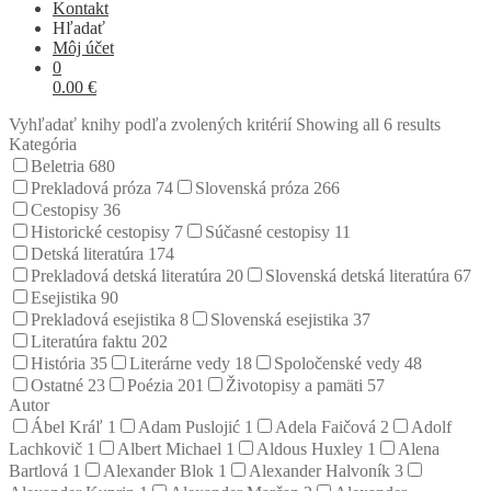
Kontakt
Hľadať
Môj účet
0
0.00
€
Vyhľadať knihy podľa zvolených kritérií
Showing all 6 results
Kategória
Beletria
680
Prekladová próza
74
Slovenská próza
266
Cestopisy
36
Historické cestopisy
7
Súčasné cestopisy
11
Detská literatúra
174
Prekladová detská literatúra
20
Slovenská detská literatúra
67
Esejistika
90
Prekladová esejistika
8
Slovenská esejistika
37
Literatúra faktu
202
História
35
Literárne vedy
18
Spoločenské vedy
48
Ostatné
23
Poézia
201
Životopisy a pamäti
57
Autor
Ábel Kráľ
1
Adam Puslojić
1
Adela Faičová
2
Adolf
Lachkovič
1
Albert Michael
1
Aldous Huxley
1
Alena
Bartlová
1
Alexander Blok
1
Alexander Halvoník
3