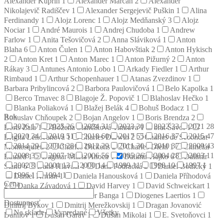
Alexander Kuprin
1
Alexander Marčan
2
Alexander
Nikolajevič Radiščev
1
Alexander Sergejevič Puškin
1
Alina
Ferdinandy
1
Alojz Lorenc
1
Alojz Medňanský
3
Alojz
Nociar
1
André Maurois
1
Andrej Chudoba
1
Andrew
Farlow
1
Anita Tešovičová
2
Anna Sláviková
1
Anton
Blaha
6
Anton Čulen
1
Anton Habovštiak
2
Anton Hykisch
2
Anton Kret
1
Anton Marec
1
Anton Pižurný
2
Anton
Rákay
3
Antunes Antonio Lobo
1
Arkady Fiedler
1
Arthur
Rimbaud
1
Arthur Schopenhauer
1
Atanas Zvezdinov
1
Barbara Pribylincová
2
Barbora Paulovičová
1
Belo Kapolka
1
Berco Trnavec
8
Blagoje Ž. Popovič
1
Blahoslav Hečko
1
Blanka Poliaková
1
Blažej Belák
4
Bohuš Bodacz
1
Rok
Bohuslav Chňoupek
2
Bojan Angelov
1
Boris Brendza
2
2026
17
2025
26
2024
31
2023
30
2022
33
2021
28
Boris Zala
1
Božena Slančíková Timrava
1
brat Šavol
1
2020
34
2019
51
2018
60
2017
55
2016
37
2015
47
Brigita Lehoťanová
1
Charles Darwin
2
Charles de Secondat
2014
29
2013
28
2012
29
2011
30
2010
37
2009
43
Montesquieu
2
Charles Dickens
2
Charles Diehl
1
Chmelár
2008
35
2007
13
2006
56
2005
26
2004
28
2003
11
Eduard
1
Dagmar Mária Anoca
1
Dalimír Hajko
6
Dalimír
2002
8
2001
13
2000
14
1999
11
1998
10
1997
1
Stano
6
Dana Hlavatá
1
Dana Podracká
2
Daniel Bodický
1
1996
1
1994
1
Daniel Krman
1
Daniela Hanousková
1
Daniela Příhodová
Cena
2
Danka Závadová
1
David Harvey
1
David Schweickart
1
Denis Diderot
2
Dezider Banga
1
Diogenes Laertios
1
Dostupnosť
Dmitrij Bykov
1
Dmitrij Merežkovskij
1
Dragan Jovanović
Na sklade
Vypredané
Všetky
Danilov
1
Dušan Garay
1
Dušan Mikolaj
1
E. Svetoňovci
1