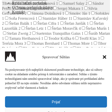
Reklamačný poriadok
Tibenský
1
Ružena Smatanová
1
Samuel Salay
2
Sándor
Ochrana osobných údajov
Petőfi
1
Selma Lagerlöfová
1
Sergej Makara
1
Silvia
Kontakt
Gelvanicsová
2
Simona Dolníková
1
Smolec Ján
1
Sofokles
1
Soňa Ferencová
1
Stanislav Háber
11
Stanislav Kaľavský
2
Štefan Balák
1
Štefan Cifra
1
Štefan Janšák
1
Štefan
Lazorišák
2
Štefan Letz
1
Štefan Moravčík
4
Štefan Murín
1
Stefan Zweig
2
Suetenius Tranquillus Gaius
1
Šuráb Marian
1
Tamara Heribanová
1
Teodor Križka
6
Teofil Klas
3
Terézia Mora
3
Thomas Bernhard
1
Thomas More
1
Tibor
Dohány
1
Tibor Ferko
1
Tibor Kočík
4
Tibor Parkanský
1
Tido J. Gašpar
2
Tom Keve
1
Tomáš Tepper
1
Tommaso
Spravovať Súhlas
Campanella
1
Traat Mats
1
Turgenev Ivan Sergejevič
1
Ulrich Beck
1
Urban Pavel
2
Urs Widmer
1
V. M. Rabolú
1
Valentín Beniak
1
Vasil Stefan Koban
1
Veronika
Na poskytovanie tých najlepších skúseností používame technológie, ako sú súbory
Krásnohorská
1
Viera Benková
3
Viera Švenková
19
Viktor
cookie na ukladanie a/alebo prístup k informáciám o zariadení. Súhlas s týmito
Pelevin
6
Viktor Vejnik
1
Viktória Laurent Škrabalová
1
technológiami nám umožní spracovávať údaje, ako je správanie pri prehliadaní alebo
Viktoria Zlatkina
1
Viliam Marčok
1
Viliam Turčány
2
jedinečné ID na tejto stránke. Nesúhlas alebo odvolanie súhlasu môže nepriaznivo
ovplyvniť určité vlastnosti a funkcie.
Vincent Šabík
2
Víťazoslav Hronec
1
Vladimír Babnič
1
Vladimir F. Odojevskij
1
Vladimír Jerofejev
1
Vladimír
Lobotka
1
Vladimír Majakovskij
1
Vladimír Mináč
1
Prijať
Vladimir Nabokov
3
Vladimír Puchala
1
Vladimír Skalský
1
Vladimíra Komorovská
4
Vladislav Suvák
1
Vlado Bálint
1