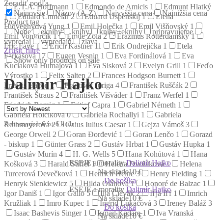
Zoradiť podľa
E.T.A. Hoffmann
1
Edmondo de Amicis
1
Edmunt Hlatký
Najnovšie
Názov (A-Z)
Najvyššia cena
Najnižšia cena
1
Eduard Chmelár
2
Eduard Uspenskij
1
Elena
Product tag
Hidvéghyová Yung
1
Emil Holečka
1
Emil Višňovský
1
None
eknihy
knihy
knihy+eknihy
pripravujeme
Emil Vontorčík
1
Émile Zola
2
Erazmus Rotterdamský
1
vypredaj
vypredajň
zlava
Eric Faye
1
Erich Kästner
11
Erik Ondrejička
1
Etela
Zrušiť filtre
Farkašová
17
Eugen Vesnin
1
Eva Fordinálová
1
Eva
Show only products on sale
Kuciaková Humajová
1
Eva Sisková
2
Evelyn Grill
1
Feďo
Výrostko
1
Felix Salten
2
Frances Hodgson Burnett
1
Dalimír Hajko
Francis Bacon
1
František Juriga
4
František Ruščák
2
František Štraus
2
František Višváder
1
Franz Werfel
1
Friedrich Romig
1
Fritjof Capra
1
Gabriel Németh
1
Gabriela Holčíková
0
Gabriela Rochallyi
1
Gabriela
Zobrazených 6 zo 6 kníh
Rothmayerová
2
Gaius Iulius Caesar
1
Gejza Vámoš
3
George Orwell
2
Goran Đorđević
1
Goran Lenčo
1
Gorazd
- biskup
1
Günter Grass
2
Gustáv Hrbat
1
Gustáv Hupka
1
Gustáv Murín
4
H. G. Wells
5
Hana Kohútová
1
Hana
ESEJE a morality
Dalimír Hajko
Košková
3
Harald Stiffel
1
Helena Dvořáková
1
Helena
Na sklade
10 €
Turcerová Devečková
1
Henrich Heine
3
Henry Fielding
1
Do košíka
Henryk Sienkiewicz
5
Hilda Oláhová
1
Honoré de Balzac
1
ESEJE a morality
Dalimír Hajko
Igor Daniš
1
Igor Gallo
5
Ilja Čičvák
2
Iľja Iľf
1
Imrich
Na sklade
10 €
Kružliak
1
Imro Kupec
1
Ingrid Lukáčová
3
Ireney Baláž
3
Do košíka
Isaac Bashevis Singer
1
Ismail Kadare
1
Iva Vranská
Na sklade
10 €