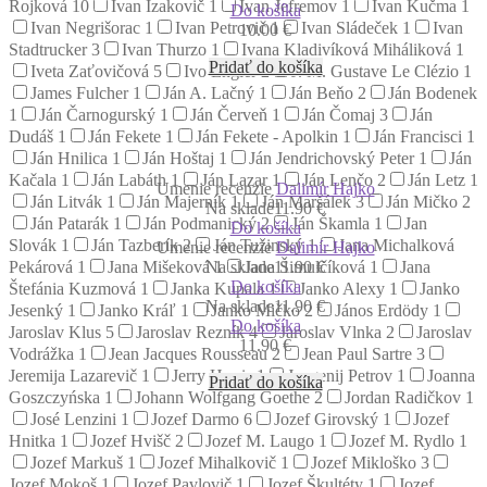
Rojková
10
Ivan Izakovič
1
Ivan Jefremov
1
Ivan Kučma
1
Do košíka
Ivan Negrišorac
1
Ivan Petrovič
1
Ivan Sládeček
1
Ivan
10.00
€
Stadtrucker
3
Ivan Thurzo
1
Ivana Kladivíková Miháliková
1
Pridať do košíka
Iveta Zaťovičová
5
Ivo Engler
2
J. M. Gustave Le Clézio
1
James Fulcher
1
Ján A. Lačný
1
Ján Beňo
2
Ján Bodenek
1
Ján Čarnogurský
1
Ján Červeň
1
Ján Čomaj
3
Ján
Dudáš
1
Ján Fekete
1
Ján Fekete - Apolkin
1
Ján Francisci
1
Ján Hnilica
1
Ján Hoštaj
1
Ján Jendrichovský Peter
1
Ján
Kačala
1
Ján Labáth
1
Ján Lazar
1
Ján Lenčo
2
Ján Letz
1
Umenie recenzie
Dalimír Hajko
Ján Litvák
1
Ján Majerník
1
Ján Maršálek
3
Ján Mičko
2
Na sklade
11.90 €
Ján Patarák
1
Ján Podmanický
2
Ján Škamla
1
Jan
Do košíka
Slovák
1
Ján Tazberík
2
Ján Tužinský
1
Jana Michalková
Umenie recenzie
Dalimír Hajko
Pekárová
1
Jana Mišeková
1
Jana Šimulčíková
1
Jana
Na sklade
11.90 €
Do košíka
Štefánia Kuzmová
1
Janka Kupala
1
Janko Alexy
1
Janko
Na sklade
11.90 €
Jesenký
1
Janko Kráľ
1
Janko Mičko
2
János Erdödy
1
Do košíka
Jaroslav Klus
5
Jaroslav Rezník
4
Jaroslav Vlnka
2
Jaroslav
11.90
€
Vodrážka
1
Jean Jacques Rousseau
2
Jean Paul Sartre
3
Jeremija Lazarevič
1
Jerry Harris
1
Jevgenij Petrov
1
Joanna
Pridať do košíka
Goszczyńska
1
Johann Wolfgang Goethe
2
Jordan Radičkov
1
José Lenzini
1
Jozef Darmo
6
Jozef Girovský
1
Jozef
Hnitka
1
Jozef Hvišč
2
Jozef M. Laugo
1
Jozef M. Rydlo
1
Jozef Markuš
1
Jozef Mihalkovič
1
Jozef Mikloško
3
Jozef Mokoš
1
Jozef Pavlovič
1
Jozef Škultéty
1
Jozef