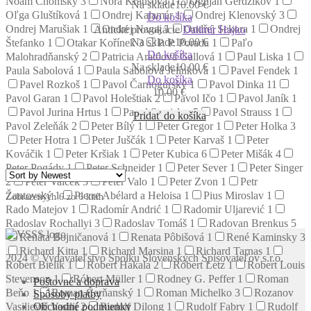
Noam Chomsky
3
Nora Krausová
1
Ognjan Gerdžikov
1
Na sklade
10.00 €
Oľga Gluštíková
1
Ondrej Kalamár
1
Ondrej Klenovský
3
Do košíka
Ondrej Marušiak
1
Ondrej Nagaj
1
Ondřej Sekora
1
Ondrej
Antické provokácie
Dalimír Hajko
Na sklade
10.00 €
Štefanko
1
Otakar Kořínek
3
P. P. Porada
1
Paľo
Do košíka
Malohradňanský
2
Patricia Aratóová Gallová
1
Paul Liska
1
Na sklade
10.00 €
Paula Sabolová
1
Paula Sabolová Jelínková
1
Pavel Fendek
1
Do košíka
Pavel Rozkoš
1
Pavol Čarnogurský
1
Pavol Dinka
11
10.00
€
Pavol Garan
1
Pavol Holeštiak
2
Pavol Ičo
1
Pavol Janík
1
Pavol Jurina Hrtus
1
Pavol Stanislav
5
Pavol Strauss
1
Pridať do košíka
Pavol Zeleňák
2
Peter Bílý
1
Peter Gregor
1
Peter Holka
3
Peter Hotra
1
Peter Juščák
1
Peter Karvaš
1
Peter
Kováčik
1
Peter Kršiak
1
Peter Kubica
6
Peter Mišák
4
Peter Pogády
1
Peter Schneider
1
Peter Sever
1
Peter Singer
2
Peter Valček
3
Peter Valo
1
Peter Zvon
1
Petr
Žantovský
1
Pierre Abélard a Heloisa
1
Pius Miroslav
1
Zobrazených 6 zo 6 kníh
Rado Matejov
1
Radomír Andrić
1
Radomir Uljarević
1
Radoslav Rochallyi
3
Radoslav Tomáš
1
Radovan Brenkus
5
Renáta Bojničanová
1
Renata Pôbišová
1
René Kaminsky
3
Richard Kitta
1
Richard Marsina
1
Richard Tarnas
1
2024 © Vydavateľstvo Spolku Slovenských Spisovateľov s.r.o.
Robert Bielik
1
Robert Hakala
2
Róbert Letz
1
Robert Louis
Stevenson
1
Róbert Müller
1
Rodney G. Peffer
1
Roman
Poštovné a doprava
Beňo
1
Roman Čerňanský
1
Roman Michelko
3
Rozanov
Spôsoby platby
Vasilievič Vasilij
Obchodné podmienky
2
Rudolf Dilong
1
Rudolf Fabry
1
Rudolf