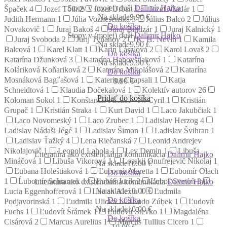
Stopy v (mojej) duši
Dalimír Hajko
Špaček
4
Jozef Tóth
2
Jozef Urban
1
Jozef Vladár
1
Na sklade
9.90 €
Judith Hermann
1
Júlia Voznesenská
3
Július Balco
2
Július
Do košíka
Novakovič
1
Juraj Bakoš
4
Juraj Bindzár
1
Juraj Kalnický
1
Stopy v (mojej) duši
Dalimír Hajko
Juraj Svoboda
2
Jurij Tyňanov
2
K. H. Nevin
1
Kamila
Na sklade
9.90 €
Balcová
1
Karel Klatt
1
Karin Lászlová
2
Karol Lovaš
2
Do košíka
Katarína Džunková
3
Katarína Habovštiaková
1
Katarína
Na sklade
9.90 €
Koláriková Koňariková
2
Katarína Mikolášová
2
Katarína
Do košíka
Mosnáková Bagľašová
1
Katerina Chapsali
1
Katja
9.90
€
Schneidtová
1
Klaudia Dočekalová
1
Kolektív autorov
26
Pridať do košíka
Koloman Sokol
1
Konštantín Filozof - sv. Cyril
1
Kristián
Grupač
1
Kristián Straka
1
Kurt David
1
Laco Jakubčiak
1
Laco Novomeský
1
Laco Zrubec
1
Ladislav Herzog
4
Ladislav Nádaši Jégé
1
Ladislav Šimon
1
Ladislav Švihran
1
Ladislav Ťažký
4
Lena Riečanská
7
Leonid Andrejev
Nikolajovič
1
Leopold Lahola
1
Lev Demin
1
Libuša
Literatúra ako existenciálna komunikácia
Dalimír Hajko
Mináčová
1
Libuša Vikorová
1
Losskij Onufrejevič Nikolaj
1
Na sklade
10.00 €
Ľubana Holeštiaková
1
Ľubomír Maretta
1
Ľubomír Olach
Do košíka
1
Ĺubomír Schramek
1
Ľuboš Jurík
2
Ľuboš Svetoň
3
Literatúra ako existenciálna komunikácia
Dalimír Hajko
Na sklade
10.00 €
Lucia Eggenhofferová
1
Lucian Alexiu
1
Ľudmila
Do košíka
Podjavorinská
1
Ľudmila Ulická
1
Ľudo Zúbek
1
Ľudovít
Na sklade
10.00 €
Fuchs
1
Ľudovít Šrámek
1
Ľudovít Števko
1
Magdaléna
Do košíka
Cisárová
2
Marcus Aurelius
1
Marcus Tullius Cicero
1