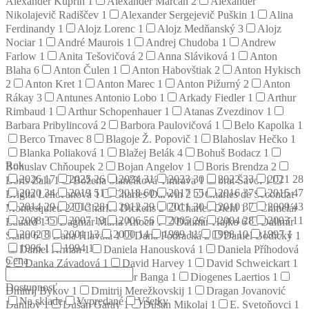
Alexander Kuprin
1
Alexander Marčan
2
Alexander
Nikolajevič Radiščev
1
Alexander Sergejevič Puškin
1
Alina
Ferdinandy
1
Alojz Lorenc
1
Alojz Medňanský
3
Alojz
Nociar
1
André Maurois
1
Andrej Chudoba
1
Andrew
Farlow
1
Anita Tešovičová
2
Anna Sláviková
1
Anton
Blaha
6
Anton Čulen
1
Anton Habovštiak
2
Anton Hykisch
2
Anton Kret
1
Anton Marec
1
Anton Pižurný
2
Anton
Rákay
3
Antunes Antonio Lobo
1
Arkady Fiedler
1
Arthur
Rimbaud
1
Arthur Schopenhauer
1
Atanas Zvezdinov
1
Barbara Pribylincová
2
Barbora Paulovičová
1
Belo Kapolka
1
Berco Trnavec
8
Blagoje Ž. Popovič
1
Blahoslav Hečko
1
Blanka Poliaková
1
Blažej Belák
4
Bohuš Bodacz
1
Rok
Bohuslav Chňoupek
2
Bojan Angelov
1
Boris Brendza
2
2026
17
2025
26
2024
31
2023
30
2022
33
2021
28
Boris Zala
1
Božena Slančíková Timrava
1
brat Šavol
1
2020
34
2019
51
2018
60
2017
55
2016
37
2015
47
Brigita Lehoťanová
1
Charles Darwin
2
Charles de Secondat
2014
29
2013
28
2012
29
2011
30
2010
37
2009
43
Montesquieu
2
Charles Dickens
2
Charles Diehl
1
Chmelár
2008
35
2007
13
2006
56
2005
26
2004
28
2003
11
Eduard
1
Dagmar Mária Anoca
1
Dalimír Hajko
6
Dalimír
2002
8
2001
13
2000
14
1999
11
1998
10
1997
1
Stano
6
Dana Hlavatá
1
Dana Podracká
2
Daniel Bodický
1
1996
1
1994
1
Daniel Krman
1
Daniela Hanousková
1
Daniela Příhodová
Cena
2
Danka Závadová
1
David Harvey
1
David Schweickart
1
Denis Diderot
2
Dezider Banga
1
Diogenes Laertios
1
Dostupnosť
Dmitrij Bykov
1
Dmitrij Merežkovskij
1
Dragan Jovanović
Na sklade
Vypredané
Všetky
Danilov
1
Dušan Garay
1
Dušan Mikolaj
1
E. Svetoňovci
1