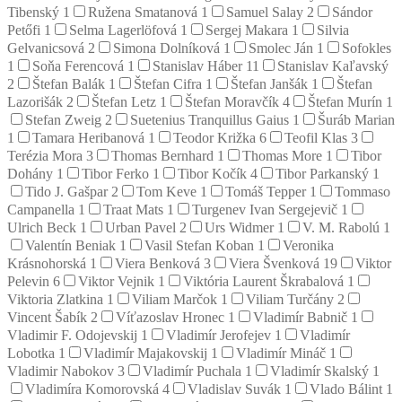
Tibenský
1
Ružena Smatanová
1
Samuel Salay
2
Sándor
Petőfi
1
Selma Lagerlöfová
1
Sergej Makara
1
Silvia
Gelvanicsová
2
Simona Dolníková
1
Smolec Ján
1
Sofokles
1
Soňa Ferencová
1
Stanislav Háber
11
Stanislav Kaľavský
2
Štefan Balák
1
Štefan Cifra
1
Štefan Janšák
1
Štefan
Lazorišák
2
Štefan Letz
1
Štefan Moravčík
4
Štefan Murín
1
Stefan Zweig
2
Suetenius Tranquillus Gaius
1
Šuráb Marian
1
Tamara Heribanová
1
Teodor Križka
6
Teofil Klas
3
Terézia Mora
3
Thomas Bernhard
1
Thomas More
1
Tibor
Dohány
1
Tibor Ferko
1
Tibor Kočík
4
Tibor Parkanský
1
Tido J. Gašpar
2
Tom Keve
1
Tomáš Tepper
1
Tommaso
Campanella
1
Traat Mats
1
Turgenev Ivan Sergejevič
1
Ulrich Beck
1
Urban Pavel
2
Urs Widmer
1
V. M. Rabolú
1
Valentín Beniak
1
Vasil Stefan Koban
1
Veronika
Krásnohorská
1
Viera Benková
3
Viera Švenková
19
Viktor
Pelevin
6
Viktor Vejnik
1
Viktória Laurent Škrabalová
1
Viktoria Zlatkina
1
Viliam Marčok
1
Viliam Turčány
2
Vincent Šabík
2
Víťazoslav Hronec
1
Vladimír Babnič
1
Vladimir F. Odojevskij
1
Vladimír Jerofejev
1
Vladimír
Lobotka
1
Vladimír Majakovskij
1
Vladimír Mináč
1
Vladimir Nabokov
3
Vladimír Puchala
1
Vladimír Skalský
1
Vladimíra Komorovská
4
Vladislav Suvák
1
Vlado Bálint
1