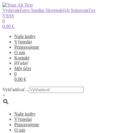
Vydavateľstvo Spolku Slovenských Spisovateľov
VSSS
0
0.00
€
Naše knihy
Výpredaj
Pripravujeme
O nás
Kontakt
Hľadať
Môj účet
0
0.00
€
Vyhľadávať...
×
Naše knihy
Výpredaj
Pripravujeme
O nás