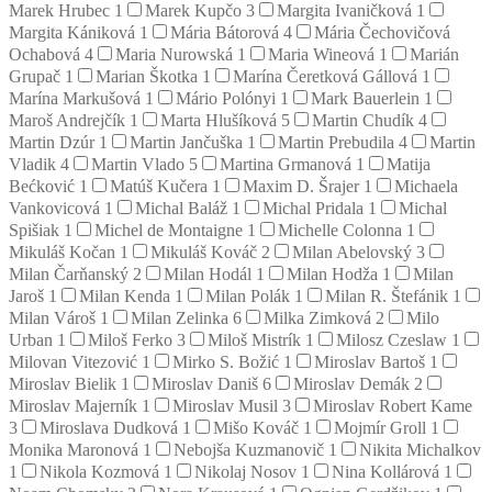
Marek Hrubec
1
Marek Kupčo
3
Margita Ivaničková
1
Margita Kániková
1
Mária Bátorová
4
Mária Čechovičová
Ochabová
4
Maria Nurowská
1
Maria Wineová
1
Marián
Grupač
1
Marian Škotka
1
Marína Čeretková Gállová
1
Marína Markušová
1
Mário Polónyi
1
Mark Bauerlein
1
Maroš Andrejčík
1
Marta Hlušíková
5
Martin Chudík
4
Martin Dzúr
1
Martin Jančuška
1
Martin Prebudila
4
Martin
Vladik
4
Martin Vlado
5
Martina Grmanová
1
Matija
Bećković
1
Matúš Kučera
1
Maxim D. Šrajer
1
Michaela
Vankovicová
1
Michal Baláž
1
Michal Pridala
1
Michal
Spišiak
1
Michel de Montaigne
1
Michelle Colonna
1
Mikuláš Kočan
1
Mikuláš Kováč
2
Milan Abelovský
3
Milan Čarňanský
2
Milan Hodál
1
Milan Hodža
1
Milan
Jaroš
1
Milan Kenda
1
Milan Polák
1
Milan R. Štefánik
1
Milan Vároš
1
Milan Zelinka
6
Milka Zimková
2
Milo
Urban
1
Miloš Ferko
3
Miloš Mistrík
1
Milosz Czeslaw
1
Milovan Vitezović
1
Mirko S. Božić
1
Miroslav Bartoš
1
Miroslav Bielik
1
Miroslav Daniš
6
Miroslav Demák
2
Miroslav Majerník
1
Miroslav Musil
3
Miroslav Robert Kame
3
Miroslava Dudková
1
Mišo Kováč
1
Mojmír Groll
1
Monika Maronová
1
Nebojša Kuzmanovič
1
Nikita Michalkov
1
Nikola Kozmová
1
Nikolaj Nosov
1
Nina Kollárová
1