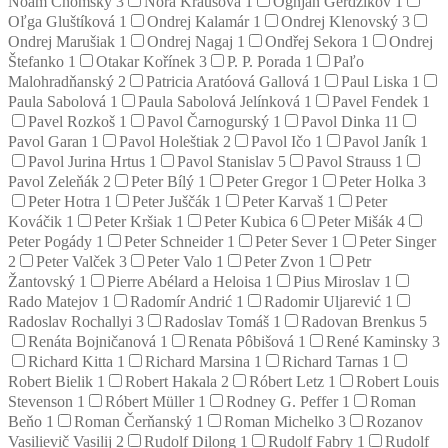
Noam Chomsky
3
Nora Krausová
1
Ognjan Gerdžikov
1
Oľga Gluštíková
1
Ondrej Kalamár
1
Ondrej Klenovský
3
Ondrej Marušiak
1
Ondrej Nagaj
1
Ondřej Sekora
1
Ondrej
Štefanko
1
Otakar Kořínek
3
P. P. Porada
1
Paľo
Malohradňanský
2
Patricia Aratóová Gallová
1
Paul Liska
1
Paula Sabolová
1
Paula Sabolová Jelínková
1
Pavel Fendek
1
Pavel Rozkoš
1
Pavol Čarnogurský
1
Pavol Dinka
11
Pavol Garan
1
Pavol Holeštiak
2
Pavol Ičo
1
Pavol Janík
1
Pavol Jurina Hrtus
1
Pavol Stanislav
5
Pavol Strauss
1
Pavol Zeleňák
2
Peter Bílý
1
Peter Gregor
1
Peter Holka
3
Peter Hotra
1
Peter Juščák
1
Peter Karvaš
1
Peter
Kováčik
1
Peter Kršiak
1
Peter Kubica
6
Peter Mišák
4
Peter Pogády
1
Peter Schneider
1
Peter Sever
1
Peter Singer
2
Peter Valček
3
Peter Valo
1
Peter Zvon
1
Petr
Žantovský
1
Pierre Abélard a Heloisa
1
Pius Miroslav
1
Rado Matejov
1
Radomír Andrić
1
Radomir Uljarević
1
Radoslav Rochallyi
3
Radoslav Tomáš
1
Radovan Brenkus
5
Renáta Bojničanová
1
Renata Pôbišová
1
René Kaminsky
3
Richard Kitta
1
Richard Marsina
1
Richard Tarnas
1
Robert Bielik
1
Robert Hakala
2
Róbert Letz
1
Robert Louis
Stevenson
1
Róbert Müller
1
Rodney G. Peffer
1
Roman
Beňo
1
Roman Čerňanský
1
Roman Michelko
3
Rozanov
Vasilievič Vasilij
2
Rudolf Dilong
1
Rudolf Fabry
1
Rudolf