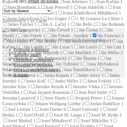
19.50
€
Pridať do košíka
Rojková
10
Ivan Izakovič
1
Ivan Jefremov
1
Ivan Kučma
1
Ivan Negrišorac
1
Ivan Petrovič
1
Ivan Sládeček
1
Ivan
Stadtrucker
3
Ivan Thurzo
1
Ivana Kladivíková Miháliková
1
Iveta Zaťovičová
5
Ivo Engler
2
J. M. Gustave Le Clézio
1
Zobrazených 1 zo 1 kníh
James Fulcher
1
Ján A. Lačný
1
Ján Beňo
2
Ján Bodenek
1
Ján Čarnogurský
1
Ján Červeň
1
Ján Čomaj
3
Ján
Dudáš
1
Ján Fekete
1
Ján Fekete - Apolkin
1
Ján Francisci
1
2024 © Vydavateľstvo Spolku Slovenských Spisovateľov s.r.o.
Ján Hnilica
1
Ján Hoštaj
1
Ján Jendrichovský Peter
1
Ján
Kačala
1
Ján Labáth
1
Ján Lazar
1
Ján Lenčo
2
Ján Letz
1
Poštovné a doprava
Ján Litvák
1
Ján Majerník
1
Ján Maršálek
3
Ján Mičko
2
Spôsoby platby
Ján Patarák
1
Ján Podmanický
2
Ján Škamla
1
Jan
Obchodné podmienky
Slovák
1
Ján Tazberík
2
Ján Tužinský
1
Jana Michalková
Reklamačný poriadok
Pekárová
1
Jana Mišeková
1
Jana Šimulčíková
1
Jana
Ochrana osobných údajov
Kontakt
Štefánia Kuzmová
1
Janka Kupala
1
Janko Alexy
1
Janko
Jesenký
1
Janko Kráľ
1
Janko Mičko
2
János Erdödy
1
Jaroslav Klus
5
Jaroslav Rezník
4
Jaroslav Vlnka
2
Jaroslav
Vodrážka
1
Jean Jacques Rousseau
2
Jean Paul Sartre
3
Jeremija Lazarevič
1
Jerry Harris
1
Jevgenij Petrov
1
Joanna
Goszczyńska
1
Johann Wolfgang Goethe
2
Jordan Radičkov
1
José Lenzini
1
Jozef Darmo
6
Jozef Girovský
1
Jozef
Hnitka
1
Jozef Hvišč
2
Jozef M. Laugo
1
Jozef M. Rydlo
1
Jozef Markuš
1
Jozef Mihalkovič
1
Jozef Mikloško
3
Jozef Mokoš
1
Jozef Pavlovič
1
Jozef Škultéty
1
Jozef