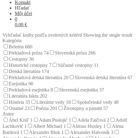
Kontakt
Hľadať
Môj účet
0
0.00
€
Vyhľadať knihy podľa zvolených kritérií
Showing the single result
Kategória
Beletria
680
Prekladová próza
74
Slovenská próza
266
Cestopisy
36
Historické cestopisy
7
Súčasné cestopisy
11
Detská literatúra
174
Prekladová detská literatúra
20
Slovenská detská literatúra
67
Esejistika
90
Prekladová esejistika
8
Slovenská esejistika
37
Literatúra faktu
202
História
35
Literárne vedy
18
Spoločenské vedy
48
Ostatné
23
Poézia
201
Životopisy a pamäti
57
Autor
Ábel Kráľ
1
Adam Puslojić
1
Adela Faičová
2
Adolf
Lachkovič
1
Albert Michael
1
Aldous Huxley
1
Alena
Bartlová
1
Alexander Blok
1
Alexander Halvoník
3