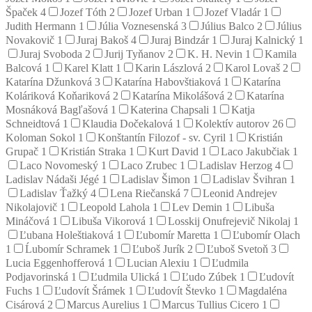
Špaček
4
Jozef Tóth
2
Jozef Urban
1
Jozef Vladár
1
Judith Hermann
1
Júlia Voznesenská
3
Július Balco
2
Július
Novakovič
1
Juraj Bakoš
4
Juraj Bindzár
1
Juraj Kalnický
1
Juraj Svoboda
2
Jurij Tyňanov
2
K. H. Nevin
1
Kamila
Balcová
1
Karel Klatt
1
Karin Lászlová
2
Karol Lovaš
2
Katarína Džunková
3
Katarína Habovštiaková
1
Katarína
Koláriková Koňariková
2
Katarína Mikolášová
2
Katarína
Mosnáková Bagľašová
1
Katerina Chapsali
1
Katja
Schneidtová
1
Klaudia Dočekalová
1
Kolektív autorov
26
Koloman Sokol
1
Konštantín Filozof - sv. Cyril
1
Kristián
Grupač
1
Kristián Straka
1
Kurt David
1
Laco Jakubčiak
1
Laco Novomeský
1
Laco Zrubec
1
Ladislav Herzog
4
Ladislav Nádaši Jégé
1
Ladislav Šimon
1
Ladislav Švihran
1
Ladislav Ťažký
4
Lena Riečanská
7
Leonid Andrejev
Nikolajovič
1
Leopold Lahola
1
Lev Demin
1
Libuša
Mináčová
1
Libuša Vikorová
1
Losskij Onufrejevič Nikolaj
1
Ľubana Holeštiaková
1
Ľubomír Maretta
1
Ľubomír Olach
1
Ĺubomír Schramek
1
Ľuboš Jurík
2
Ľuboš Svetoň
3
Lucia Eggenhofferová
1
Lucian Alexiu
1
Ľudmila
Podjavorinská
1
Ľudmila Ulická
1
Ľudo Zúbek
1
Ľudovít
Fuchs
1
Ľudovít Šrámek
1
Ľudovít Števko
1
Magdaléna
Cisárová
2
Marcus Aurelius
1
Marcus Tullius Cicero
1