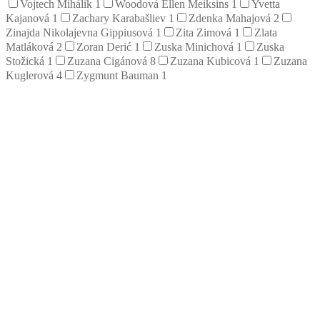
Vojtech Mihálik
1
Woodová Ellen Meiksins
1
Yvetta
Kajanová
1
Zachary Karabašliev
1
Zdenka Mahajová
2
Zinajda Nikolajevna Gippiusová
1
Zita Zimová
1
Zlata
Matláková
2
Zoran Derić
1
Zuska Minichová
1
Zuska
Stožická
1
Zuzana Cigánová
8
Zuzana Kubicová
1
Zuzana
Kuglerová
4
Zygmunt Bauman
1