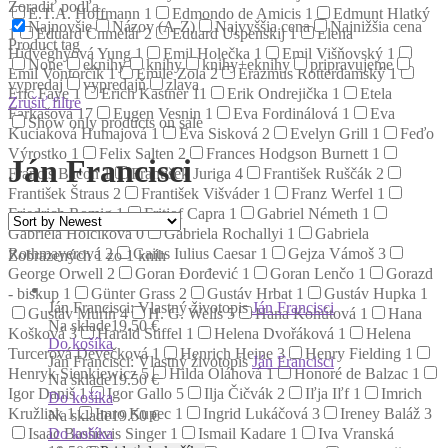
Zoradiť podľa
E.T.A. Hoffmann
1
Edmondo de Amicis
1
Edmunt Hlatký
Najnovšie
Názov (A-Z)
Najvyššia cena
Najnižšia cena
1
Eduard Chmelár
2
Eduard Uspenskij
1
Elena
Product tag
Hidvéghyová Yung
1
Emil Holečka
1
Emil Višňovský
1
None
eknihy
knihy
knihy+eknihy
pripravujeme
Emil Vontorčík
1
Émile Zola
2
Erazmus Rotterdamský
1
vypredaj
vypredajň
zlava
Eric Faye
1
Erich Kästner
11
Erik Ondrejička
1
Etela
Zrušiť filtre
Farkašová
17
Eugen Vesnin
1
Eva Fordinálová
1
Eva
Show only products on sale
Kuciaková Humajová
1
Eva Sisková
2
Evelyn Grill
1
Feďo
Výrostko
1
Felix Salten
2
Frances Hodgson Burnett
1
Ján Francisci
Francis Bacon
1
František Juriga
4
František Ruščák
2
František Štraus
2
František Višváder
1
Franz Werfel
1
Friedrich Romig
1
Fritjof Capra
1
Gabriel Németh
1
Gabriela Holčíková
0
Gabriela Rochallyi
1
Gabriela
Rothmayerová
2
Gaius Iulius Caesar
1
Gejza Vámoš
3
Zobrazených 1 zo 1 kníh
George Orwell
2
Goran Đorđević
1
Goran Lenčo
1
Gorazd
- biskup
1
Günter Grass
2
Gustáv Hrbat
1
Gustáv Hupka
1
Ján Francisci: Vlastný životopis
Ján Francisci
Gustáv Murín
4
H. G. Wells
5
Hana Kohútová
1
Hana
Na sklade
19.50 €
Košková
3
Harald Stiffel
1
Helena Dvořáková
1
Helena
Do košíka
Turcerová Devečková
1
Henrich Heine
3
Henry Fielding
1
Ján Francisci: Vlastný životopis
Ján Francisci
Henryk Sienkiewicz
5
Hilda Oláhová
1
Honoré de Balzac
1
Na sklade
19.50 €
Igor Daniš
1
Igor Gallo
5
Ilja Čičvák
2
Iľja Iľf
1
Imrich
Do košíka
Kružliak
1
Imro Kupec
1
Ingrid Lukáčová
3
Ireney Baláž
3
Na sklade
19.50 €
Do košíka
Isaac Bashevis Singer
1
Ismail Kadare
1
Iva Vranská