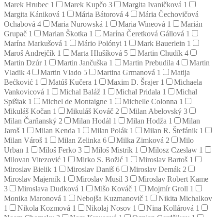
Marek Hrubec
1
Marek Kupčo
3
Margita Ivaničková
1
Margita Kániková
1
Mária Bátorová
4
Mária Čechovičová
Ochabová
4
Maria Nurowská
1
Maria Wineová
1
Marián
Grupač
1
Marian Škotka
1
Marína Čeretková Gállová
1
Marína Markušová
1
Mário Polónyi
1
Mark Bauerlein
1
Maroš Andrejčík
1
Marta Hlušíková
5
Martin Chudík
4
Martin Dzúr
1
Martin Jančuška
1
Martin Prebudila
4
Martin
Vladik
4
Martin Vlado
5
Martina Grmanová
1
Matija
Bećković
1
Matúš Kučera
1
Maxim D. Šrajer
1
Michaela
Vankovicová
1
Michal Baláž
1
Michal Pridala
1
Michal
Spišiak
1
Michel de Montaigne
1
Michelle Colonna
1
Mikuláš Kočan
1
Mikuláš Kováč
2
Milan Abelovský
3
Milan Čarňanský
2
Milan Hodál
1
Milan Hodža
1
Milan
Jaroš
1
Milan Kenda
1
Milan Polák
1
Milan R. Štefánik
1
Milan Vároš
1
Milan Zelinka
6
Milka Zimková
2
Milo
Urban
1
Miloš Ferko
3
Miloš Mistrík
1
Milosz Czeslaw
1
Milovan Vitezović
1
Mirko S. Božić
1
Miroslav Bartoš
1
Miroslav Bielik
1
Miroslav Daniš
6
Miroslav Demák
2
Miroslav Majerník
1
Miroslav Musil
3
Miroslav Robert Kame
3
Miroslava Dudková
1
Mišo Kováč
1
Mojmír Groll
1
Monika Maronová
1
Nebojša Kuzmanovič
1
Nikita Michalkov
1
Nikola Kozmová
1
Nikolaj Nosov
1
Nina Kollárová
1