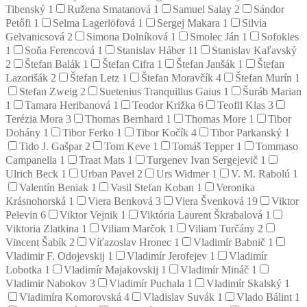
Tibenský
1
Ružena Smatanová
1
Samuel Salay
2
Sándor
Petőfi
1
Selma Lagerlöfová
1
Sergej Makara
1
Silvia
Gelvanicsová
2
Simona Dolníková
1
Smolec Ján
1
Sofokles
1
Soňa Ferencová
1
Stanislav Háber
11
Stanislav Kaľavský
2
Štefan Balák
1
Štefan Cifra
1
Štefan Janšák
1
Štefan
Lazorišák
2
Štefan Letz
1
Štefan Moravčík
4
Štefan Murín
1
Stefan Zweig
2
Suetenius Tranquillus Gaius
1
Šuráb Marian
1
Tamara Heribanová
1
Teodor Križka
6
Teofil Klas
3
Terézia Mora
3
Thomas Bernhard
1
Thomas More
1
Tibor
Dohány
1
Tibor Ferko
1
Tibor Kočík
4
Tibor Parkanský
1
Tido J. Gašpar
2
Tom Keve
1
Tomáš Tepper
1
Tommaso
Campanella
1
Traat Mats
1
Turgenev Ivan Sergejevič
1
Ulrich Beck
1
Urban Pavel
2
Urs Widmer
1
V. M. Rabolú
1
Valentín Beniak
1
Vasil Stefan Koban
1
Veronika
Krásnohorská
1
Viera Benková
3
Viera Švenková
19
Viktor
Pelevin
6
Viktor Vejnik
1
Viktória Laurent Škrabalová
1
Viktoria Zlatkina
1
Viliam Marčok
1
Viliam Turčány
2
Vincent Šabík
2
Víťazoslav Hronec
1
Vladimír Babnič
1
Vladimir F. Odojevskij
1
Vladimír Jerofejev
1
Vladimír
Lobotka
1
Vladimír Majakovskij
1
Vladimír Mináč
1
Vladimir Nabokov
3
Vladimír Puchala
1
Vladimír Skalský
1
Vladimíra Komorovská
4
Vladislav Suvák
1
Vlado Bálint
1