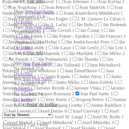
6.61
€
Viac info
Rojková
10
Ivan Izakovič
1
Ivan Jefremov
1
Ivan Kučma
1
Ivan Negrišorac
1
Ivan Petrovič
1
Ivan Sládeček
1
Ivan
Hnus
Jean Paul Sartre
Stadtrucker
3
Ivan Thurzo
1
Ivana Kladivíková Miháliková
1
Vypredané
6.61 €
Iveta Zaťovičová
5
Ivo Engler
2
J. M. Gustave Le Clézio
1
Do košíka
James Fulcher
1
Ján A. Lačný
1
Ján Beňo
2
Ján Bodenek
Hnus
Jean Paul Sartre
1
Ján Čarnogurský
1
Ján Červeň
1
Ján Čomaj
3
Ján
Vypredané
6.61 €
Dudáš
1
Ján Fekete
1
Ján Fekete - Apolkin
1
Ján Francisci
1
Do košíka
Ján Hnilica
1
Ján Hoštaj
1
Ján Jendrichovský Peter
1
Ján
Vypredané
6.61 €
Do košíka
Kačala
1
Ján Labáth
1
Ján Lazar
1
Ján Lenčo
2
Ján Letz
1
6.61
€
Viac info
Ján Litvák
1
Ján Majerník
1
Ján Maršálek
3
Ján Mičko
2
Ján Patarák
1
Ján Podmanický
2
Ján Škamla
1
Jan
Múr
Jean Paul Sartre
Slovák
1
Ján Tazberík
2
Ján Tužinský
1
Jana Michalková
Na sklade
8.27 €
Pekárová
1
Jana Mišeková
1
Jana Šimulčíková
1
Jana
Do košíka
Štefánia Kuzmová
1
Janka Kupala
1
Janko Alexy
1
Janko
Múr
Jean Paul Sartre
Jesenký
1
Janko Kráľ
1
Janko Mičko
2
János Erdödy
1
Na sklade
8.27 €
Jaroslav Klus
5
Jaroslav Rezník
4
Jaroslav Vlnka
2
Jaroslav
Do košíka
Vodrážka
1
Jean Jacques Rousseau
2
Jean Paul Sartre
3
Na sklade
8.27 €
Do košíka
Jeremija Lazarevič
1
Jerry Harris
1
Jevgenij Petrov
1
Joanna
8.27
€
Pridať do košíka
Goszczyńska
1
Johann Wolfgang Goethe
2
Jordan Radičkov
1
José Lenzini
1
Jozef Darmo
6
Jozef Girovský
1
Jozef
Hnitka
1
Jozef Hvišč
2
Jozef M. Laugo
1
Jozef M. Rydlo
1
Jozef Markuš
1
Jozef Mihalkovič
1
Jozef Mikloško
3
Zobrazených 3 zo 3 kníh
Jozef Mokoš
1
Jozef Pavlovič
1
Jozef Škultéty
1
Jozef