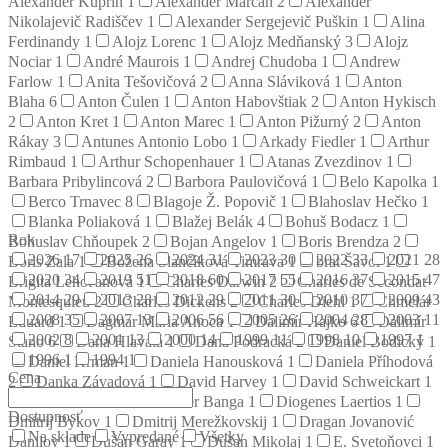
Alexander Kuprin
1
Alexander Marčan
2
Alexander
Nikolajevič Radiščev
1
Alexander Sergejevič Puškin
1
Alina
Ferdinandy
1
Alojz Lorenc
1
Alojz Medňanský
3
Alojz
Nociar
1
André Maurois
1
Andrej Chudoba
1
Andrew
Farlow
1
Anita Tešovičová
2
Anna Sláviková
1
Anton
Blaha
6
Anton Čulen
1
Anton Habovštiak
2
Anton Hykisch
2
Anton Kret
1
Anton Marec
1
Anton Pižurný
2
Anton
Rákay
3
Antunes Antonio Lobo
1
Arkady Fiedler
1
Arthur
Rimbaud
1
Arthur Schopenhauer
1
Atanas Zvezdinov
1
Barbara Pribylincová
2
Barbora Paulovičová
1
Belo Kapolka
1
Berco Trnavec
8
Blagoje Ž. Popovič
1
Blahoslav Hečko
1
Blanka Poliaková
1
Blažej Belák
4
Bohuš Bodacz
1
Rok
Bohuslav Chňoupek
2
Bojan Angelov
1
Boris Brendza
2
2026
17
2025
26
2024
31
2023
30
2022
33
2021
28
Boris Zala
1
Božena Slančíková Timrava
1
brat Šavol
1
2020
34
2019
51
2018
60
2017
55
2016
37
2015
47
Brigita Lehoťanová
1
Charles Darwin
2
Charles de Secondat
2014
29
2013
28
2012
29
2011
30
2010
37
2009
43
Montesquieu
2
Charles Dickens
2
Charles Diehl
1
Chmelár
2008
35
2007
13
2006
56
2005
26
2004
28
2003
11
Eduard
1
Dagmar Mária Anoca
1
Dalimír Hajko
6
Dalimír
2002
8
2001
13
2000
14
1999
11
1998
10
1997
1
Stano
6
Dana Hlavatá
1
Dana Podracká
2
Daniel Bodický
1
1996
1
1994
1
Daniel Krman
1
Daniela Hanousková
1
Daniela Příhodová
Cena
2
Danka Závadová
1
David Harvey
1
David Schweickart
1
Denis Diderot
2
Dezider Banga
1
Diogenes Laertios
1
Dostupnosť
Dmitrij Bykov
1
Dmitrij Merežkovskij
1
Dragan Jovanović
Na sklade
Vypredané
Všetky
Danilov
1
Dušan Garay
1
Dušan Mikolaj
1
E. Svetoňovci
1