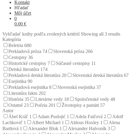
Kontakt
Hľadať
Môj účet
0
0.00
€
Vyhľadať knihy podľa zvolených kritérií
Showing all 3 results
Kategória
Beletria
680
Prekladová próza
74
Slovenská próza
266
Cestopisy
36
Historické cestopisy
7
Súčasné cestopisy
11
Detská literatúra
174
Prekladová detská literatúra
20
Slovenská detská literatúra
67
Esejistika
90
Prekladová esejistika
8
Slovenská esejistika
37
Literatúra faktu
202
História
35
Literárne vedy
18
Spoločenské vedy
48
Ostatné
23
Poézia
201
Životopisy a pamäti
57
Autor
Ábel Kráľ
1
Adam Puslojić
1
Adela Faičová
2
Adolf
Lachkovič
1
Albert Michael
1
Aldous Huxley
1
Alena
Bartlová
1
Alexander Blok
1
Alexander Halvoník
3