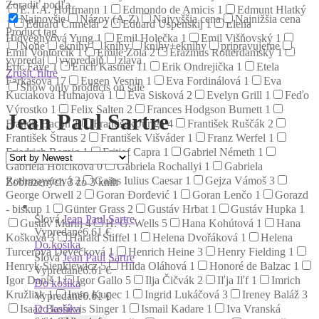
Zoradiť podľa
E.T.A. Hoffmann
1
Edmondo de Amicis
1
Edmunt Hlatký
Najnovšie
Názov (A-Z)
Najvyššia cena
Najnižšia cena
1
Eduard Chmelár
2
Eduard Uspenskij
1
Elena
Product tag
Hidvéghyová Yung
1
Emil Holečka
1
Emil Višňovský
1
None
eknihy
knihy
knihy+eknihy
pripravujeme
Emil Vontorčík
1
Émile Zola
2
Erazmus Rotterdamský
1
vypredaj
vypredajň
zlava
Eric Faye
1
Erich Kästner
11
Erik Ondrejička
1
Etela
Zrušiť filtre
Farkašová
17
Eugen Vesnin
1
Eva Fordinálová
1
Eva
Show only products on sale
Kuciaková Humajová
1
Eva Sisková
2
Evelyn Grill
1
Feďo
Výrostko
1
Felix Salten
2
Frances Hodgson Burnett
1
Jean Paul Sartre
Francis Bacon
1
František Juriga
4
František Ruščák
2
František Štraus
2
František Višváder
1
Franz Werfel
1
Friedrich Romig
1
Fritjof Capra
1
Gabriel Németh
1
Gabriela Holčíková
0
Gabriela Rochallyi
1
Gabriela
Rothmayerová
2
Gaius Iulius Caesar
1
Gejza Vámoš
3
Zobrazených 3 zo 3 kníh
George Orwell
2
Goran Đorđević
1
Goran Lenčo
1
Gorazd
- biskup
1
Günter Grass
2
Gustáv Hrbat
1
Gustáv Hupka
1
Slová
Jean Paul Sartre
Gustáv Murín
4
H. G. Wells
5
Hana Kohútová
1
Hana
Vypredané
6.61 €
Košková
3
Harald Stiffel
1
Helena Dvořáková
1
Helena
Do košíka
Turcerová Devečková
1
Henrich Heine
3
Henry Fielding
1
Slová
Jean Paul Sartre
Henryk Sienkiewicz
5
Hilda Oláhová
1
Honoré de Balzac
1
Vypredané
6.61 €
Igor Daniš
1
Igor Gallo
5
Ilja Čičvák
2
Iľja Iľf
1
Imrich
Do košíka
Kružliak
1
Imro Kupec
1
Ingrid Lukáčová
3
Ireney Baláž
3
Vypredané
6.61 €
Do košíka
Isaac Bashevis Singer
1
Ismail Kadare
1
Iva Vranská