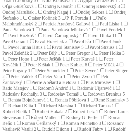
Noam Chomsky
3
Nora Krausová
1
Ognjan Gerdžikov
1
Oľga Gluštíková
1
Ondrej Kalamár
1
Ondrej Klenovský
3
Ondrej Marušiak
1
Ondrej Nagaj
1
Ondřej Sekora
1
Ondrej
Štefanko
1
Otakar Kořínek
3
P. P. Porada
1
Paľo
Malohradňanský
2
Patricia Aratóová Gallová
1
Paul Liska
1
Paula Sabolová
1
Paula Sabolová Jelínková
1
Pavel Fendek
1
Pavel Rozkoš
1
Pavol Čarnogurský
1
Pavol Dinka
11
Pavol Garan
1
Pavol Holeštiak
2
Pavol Ičo
1
Pavol Janík
1
Pavol Jurina Hrtus
1
Pavol Stanislav
5
Pavol Strauss
1
Pavol Zeleňák
2
Peter Bílý
1
Peter Gregor
1
Peter Holka
3
Peter Hotra
1
Peter Juščák
1
Peter Karvaš
1
Peter
Kováčik
1
Peter Kršiak
1
Peter Kubica
6
Peter Mišák
4
Peter Pogády
1
Peter Schneider
1
Peter Sever
1
Peter Singer
2
Peter Valček
3
Peter Valo
1
Peter Zvon
1
Petr
Žantovský
1
Pierre Abélard a Heloisa
1
Pius Miroslav
1
Rado Matejov
1
Radomír Andrić
1
Radomir Uljarević
1
Radoslav Rochallyi
3
Radoslav Tomáš
1
Radovan Brenkus
5
Renáta Bojničanová
1
Renata Pôbišová
1
René Kaminsky
3
Richard Kitta
1
Richard Marsina
1
Richard Tarnas
1
Robert Bielik
1
Robert Hakala
2
Róbert Letz
1
Robert Louis
Stevenson
1
Róbert Müller
1
Rodney G. Peffer
1
Roman
Beňo
1
Roman Čerňanský
1
Roman Michelko
3
Rozanov
Vasilievič Vasilij
2
Rudolf Dilong
1
Rudolf Fabry
1
Rudolf