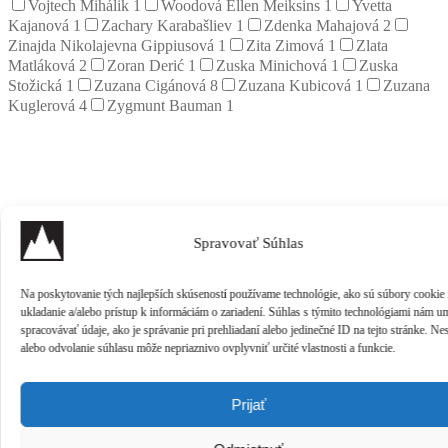
Vojtech Mihálik
1
Woodová Ellen Meiksins
1
Yvetta
Kajanová
1
Zachary Karabašliev
1
Zdenka Mahajová
2
Zinajda Nikolajevna Gippiusová
1
Zita Zimová
1
Zlata
Matláková
2
Zoran Derić
1
Zuska Minichová
1
Zuska
Stožická
1
Zuzana Cigánová
8
Zuzana Kubicová
1
Zuzana
Kuglerová
4
Zygmunt Bauman
1
Spravovať Súhlas
Na poskytovanie tých najlepších skúseností používame technológie, ako sú súbory cookie
ukladanie a/alebo prístup k informáciám o zariadení. Súhlas s týmito technológiami nám u
spracovávať údaje, ako je správanie pri prehliadaní alebo jedinečné ID na tejto stránke. Ne
alebo odvolanie súhlasu môže nepriaznivo ovplyvniť určité vlastnosti a funkcie.
Prijať