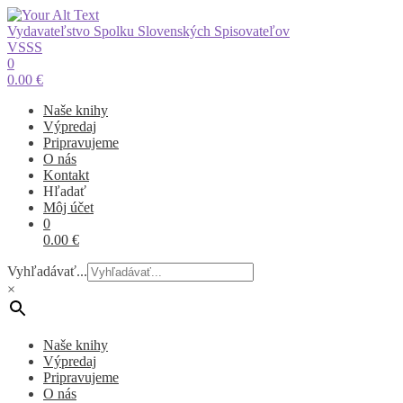
Vydavateľstvo Spolku Slovenských Spisovateľov
VSSS
0
0.00
€
Naše knihy
Výpredaj
Pripravujeme
O nás
Kontakt
Hľadať
Môj účet
0
0.00
€
Vyhľadávať...
×
Naše knihy
Výpredaj
Pripravujeme
O nás