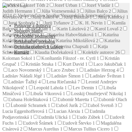
Špaček
4
Jozef Tóth
2
Jozef Urban
1
Jozef Vladár
1
Judith Hermann
1
Júlia Voznesenská
3
Július Balco
2
Július
2024 © Vydavateľstvo Spolku Slovenských Spisovateľov s.r.o.
Novakovič
1
Juraj Bakoš
4
Juraj Bindzár
1
Juraj Kalnický
1
Juraj Svoboda
2
Jurij Tyňanov
2
K. H. Nevin
1
Kamila
Poštovné a doprava
Balcová
1
Karel Klatt
1
Karin Lászlová
2
Karol Lovaš
2
Spôsoby platby
Katarína Džunková
3
Katarína Habovštiaková
1
Katarína
Obchodné podmienky
Koláriková Koňariková
2
Katarína Mikolášová
2
Katarína
Reklamačný poriadok
Mosnáková Bagľašová
1
Katerina Chapsali
1
Katja
Ochrana osobných údajov
Kontakt
Schneidtová
1
Klaudia Dočekalová
1
Kolektív autorov
26
Koloman Sokol
1
Konštantín Filozof - sv. Cyril
1
Kristián
Grupač
1
Kristián Straka
1
Kurt David
1
Laco Jakubčiak
1
Laco Novomeský
1
Laco Zrubec
1
Ladislav Herzog
4
Ladislav Nádaši Jégé
1
Ladislav Šimon
1
Ladislav Švihran
1
Ladislav Ťažký
4
Lena Riečanská
7
Leonid Andrejev
Nikolajovič
1
Leopold Lahola
1
Lev Demin
1
Libuša
Mináčová
1
Libuša Vikorová
1
Losskij Onufrejevič Nikolaj
1
Ľubana Holeštiaková
1
Ľubomír Maretta
1
Ľubomír Olach
1
Ĺubomír Schramek
1
Ľuboš Jurík
2
Ľuboš Svetoň
3
Lucia Eggenhofferová
1
Lucian Alexiu
1
Ľudmila
Podjavorinská
1
Ľudmila Ulická
1
Ľudo Zúbek
1
Ľudovít
Fuchs
1
Ľudovít Šrámek
1
Ľudovít Števko
1
Magdaléna
Cisárová
2
Marcus Aurelius
1
Marcus Tullius Cicero
1