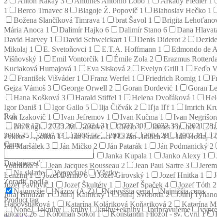
2
Anton Rákay
3
Antunes Antonio Lobo
1
Arkady Fiedler
1
1
Berco Trnavec
8
Blagoje Ž. Popovič
1
Blahoslav Hečko
1
Božena Slančíková Timrava
1
brat Šavol
1
Brigita Lehoťan
Mária Anoca
1
Dalimír Hajko
6
Dalimír Stano
6
Dana Hlava
David Harvey
1
David Schweickart
1
Denis Diderot
2
Dezid
Mikolaj
1
E. Svetoňovci
1
E.T.A. Hoffmann
1
Edmondo de A
Višňovský
1
Emil Vontorčík
1
Émile Zola
2
Erazmus Rotter
Kuciaková Humajová
1
Eva Sisková
2
Evelyn Grill
1
Feďo V
2
František Višváder
1
Franz Werfel
1
Friedrich Romig
1
F
Gejza Vámoš
3
George Orwell
2
Goran Đorđević
1
Goran L
Hana Košková
3
Harald Stiffel
1
Helena Dvořáková
1
Hel
Igor Daniš
1
Igor Gallo
5
Ilja Čičvák
2
Iľja Iľf
1
Imrich Kr
Rok
Ivan Izakovič
1
Ivan Jefremov
1
Ivan Kučma
1
Ivan Negrišo
2026
17
2025
26
2024
31
2023
30
2022
33
2021
28
Ivo Engler
2
J. M. Gustave Le Clézio
1
James Fulcher
1
J
2008
35
2007
13
2006
56
2005
26
2004
28
2003
11
Fekete - Apolkin
1
Ján Francisci
1
Ján Hnilica
1
Ján Hoštaj
1
Cena
Ján Maršálek
3
Ján Mičko
2
Ján Patarák
1
Ján Podmanický
2
1
Jana Štefánia Kuzmová
1
Janka Kupala
1
Janko Alexy
1
Dostupnosť
Vodrážka
1
Jean Jacques Rousseau
2
Jean Paul Sartre
3
Jerem
Na sklade
Vypredané
Všetky
Lenzini
1
Jozef Darmo
6
Jozef Girovský
1
Jozef Hnitka
1
Zoradiť podľa
Jozef Pavlovič
1
Jozef Škultéty
1
Jozef Špaček
4
Jozef Tóth
2
Najnovšie
Názov (A-Z)
Najvyššia cena
Najnižšia cena
Juraj Bindzár
1
Juraj Kalnický
1
Juraj Svoboda
2
Jurij Tyňan
Product tag
Habovštiaková
1
Katarína Koláriková Koňariková
2
Katarína M
None
eknihy
knihy
knihy+eknihy
pripravujeme
vypre
autorov
26
Koloman Sokol
1
Konštantín Filozof - sv. Cyril
1