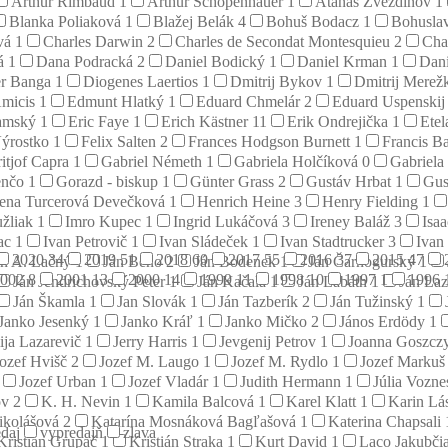
Arthur Rimbaud
1
Arthur Schopenhauer
1
Atanas Zvezdinov
1
Blanka Poliaková
1
Blažej Belák
4
Bohuš Bodacz
1
Bohusla
ová
1
Charles Darwin
2
Charles de Secondat Montesquieu
2
Cha
tá
1
Dana Podracká
2
Daniel Bodický
1
Daniel Krman
1
Dan
er Banga
1
Diogenes Laertios
1
Dmitrij Bykov
1
Dmitrij Merež
micis
1
Edmunt Hlatký
1
Eduard Chmelár
2
Eduard Uspenski
damský
1
Eric Faye
1
Erich Kästner
11
Erik Ondrejička
1
Etel
ýrostko
1
Felix Salten
2
Frances Hodgson Burnett
1
Francis B
ritjof Capra
1
Gabriel Németh
1
Gabriela Holčíková
0
Gabriela
enčo
1
Gorazd - biskup
1
Günter Grass
2
Gustáv Hrbat
1
Gus
ena Turcerová Devečková
1
Henrich Heine
3
Henry Fielding
1
užliak
1
Imro Kupec
1
Ingrid Lukáčová
3
Ireney Baláž
3
Isa
rac
1
Ivan Petrovič
1
Ivan Sládeček
1
Ivan Stadtrucker
3
Ivan
2020
34
2019
51
2018
60
2017
55
2016
37
2015
47
án A. Lačný
1
Ján Beňo
2
Ján Bodenek
1
Ján Čarnogurský
1
2002
8
2001
13
2000
14
1999
11
1998
10
1997
1
1996
Ján Jendrichovský Peter
1
Ján Kačala
1
Ján Labáth
1
Ján La
Ján Škamla
1
Jan Slovák
1
Ján Tazberík
2
Ján Tužinský
1
Janko Jesenký
1
Janko Kráľ
1
Janko Mičko
2
János Erdödy
1
ija Lazarevič
1
Jerry Harris
1
Jevgenij Petrov
1
Joanna Goszcz
Jozef Hvišč
2
Jozef M. Laugo
1
Jozef M. Rydlo
1
Jozef Marku
Jozef Urban
1
Jozef Vladár
1
Judith Hermann
1
Júlia Vozn
ov
2
K. H. Nevin
1
Kamila Balcová
1
Karel Klatt
1
Karin Lá
ikolášová
2
Katarína Mosnáková Bagľašová
1
Katerina Chapsali
daj
vypredajň
zlava
Kristián Grupač
1
Kristián Straka
1
Kurt David
1
Laco Jakubči