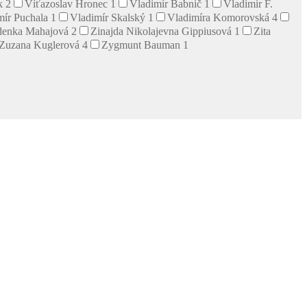
ík
2
Víťazoslav Hronec
1
Vladimír Babnič
1
Vladimir F.
mír Puchala
1
Vladimír Skalský
1
Vladimíra Komorovská
4
denka Mahajová
2
Zinajda Nikolajevna Gippiusová
1
Zita
Zuzana Kuglerová
4
Zygmunt Bauman
1