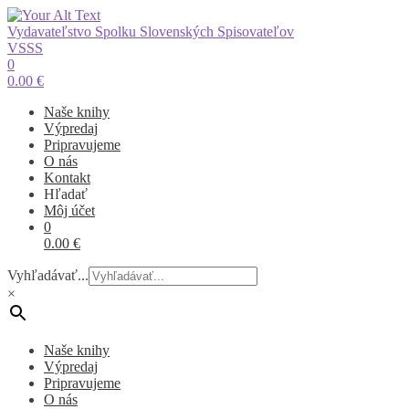
Vydavateľstvo Spolku Slovenských Spisovateľov
VSSS
0
0.00
€
Naše knihy
Výpredaj
Pripravujeme
O nás
Kontakt
Hľadať
Môj účet
0
0.00
€
Vyhľadávať...
×
Naše knihy
Výpredaj
Pripravujeme
O nás