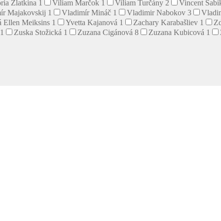
ria Zlatkina
1
Viliam Marčok
1
Viliam Turčány
2
Vincent Šab
ír Majakovskij
1
Vladimír Mináč
1
Vladimir Nabokov
3
Vladi
 Ellen Meiksins
1
Yvetta Kajanová
1
Zachary Karabašliev
1
Z
1
Zuska Stožická
1
Zuzana Cigánová
8
Zuzana Kubicová
1