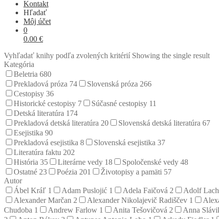
Kontakt
Hľadať
Môj účet
0
0.00
€
Vyhľadať knihy podľa zvolených kritérií
Showing the single result
Kategória
Beletria
680
Prekladová próza
74
Slovenská próza
266
Cestopisy
36
Historické cestopisy
7
Súčasné cestopisy
11
Detská literatúra
174
Prekladová detská literatúra
20
Slovenská detská literatúra
67
Esejistika
90
Prekladová esejistika
8
Slovenská esejistika
37
Literatúra faktu
202
História
35
Literárne vedy
18
Spoločenské vedy
48
Ostatné
23
Poézia
201
Životopisy a pamäti
57
Autor
Ábel Kráľ
1
Adam Puslojić
1
Adela Faičová
2
Adolf Lac
Alexander Marčan
2
Alexander Nikolajevič Radiščev
1
Alex
Chudoba
1
Andrew Farlow
1
Anita Tešovičová
2
Anna Sláv