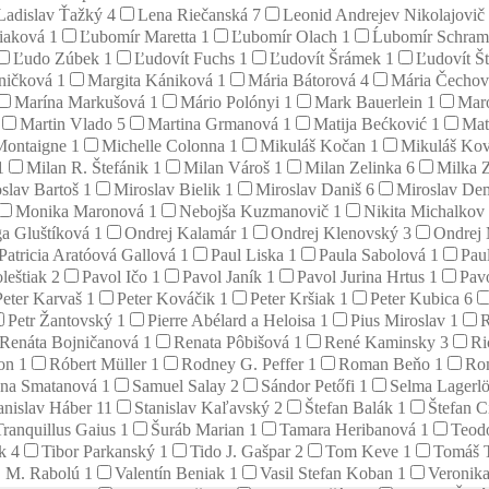
Ladislav Ťažký
4
Lena Riečanská
7
Leonid Andrejev Nikolajovič
tiaková
1
Ľubomír Maretta
1
Ľubomír Olach
1
Ĺubomír Schra
Ľudo Zúbek
1
Ľudovít Fuchs
1
Ľudovít Šrámek
1
Ľudovít Š
aničková
1
Margita Kániková
1
Mária Bátorová
4
Mária Čecho
Marína Markušová
1
Mário Polónyi
1
Mark Bauerlein
1
Mar
Martin Vlado
5
Martina Grmanová
1
Matija Bećković
1
Mat
Montaigne
1
Michelle Colonna
1
Mikuláš Kočan
1
Mikuláš Ko
1
Milan R. Štefánik
1
Milan Vároš
1
Milan Zelinka
6
Milka 
slav Bartoš
1
Miroslav Bielik
1
Miroslav Daniš
6
Miroslav D
Monika Maronová
1
Nebojša Kuzmanovič
1
Nikita Michalkov
a Gluštíková
1
Ondrej Kalamár
1
Ondrej Klenovský
3
Ondrej
Patricia Aratóová Gallová
1
Paul Liska
1
Paula Sabolová
1
Pau
leštiak
2
Pavol Ičo
1
Pavol Janík
1
Pavol Jurina Hrtus
1
Pavo
Peter Karvaš
1
Peter Kováčik
1
Peter Kršiak
1
Peter Kubica
6
Petr Žantovský
1
Pierre Abélard a Heloisa
1
Pius Miroslav
1
R
Renáta Bojničanová
1
Renata Pôbišová
1
René Kaminsky
3
Ri
son
1
Róbert Müller
1
Rodney G. Peffer
1
Roman Beňo
1
Ro
na Smatanová
1
Samuel Salay
2
Sándor Petőfi
1
Selma Lagerl
anislav Háber
11
Stanislav Kaľavský
2
Štefan Balák
1
Štefan C
Tranquillus Gaius
1
Šuráb Marian
1
Tamara Heribanová
1
Teod
ík
4
Tibor Parkanský
1
Tido J. Gašpar
2
Tom Keve
1
Tomáš 
. M. Rabolú
1
Valentín Beniak
1
Vasil Stefan Koban
1
Veronik