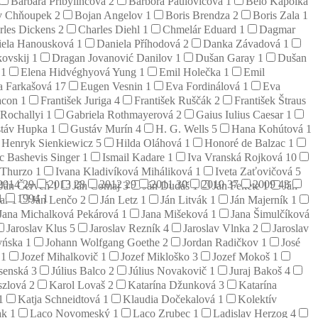
Barbara Pribylincová
2
Barbora Paulovičová
1
Belo Kapolka
v Chňoupek
2
Bojan Angelov
1
Boris Brendza
2
Boris Zala
1
rles Dickens
2
Charles Diehl
1
Chmelár Eduard
1
Dagmar
iela Hanousková
1
Daniela Příhodová
2
Danka Závadová
1
kovskij
1
Dragan Jovanović Danilov
1
Dušan Garay
1
Dušan
j
1
Elena Hidvéghyová Yung
1
Emil Holečka
1
Emil
a Farkašová
17
Eugen Vesnin
1
Eva Fordinálová
1
Eva
acon
1
František Juriga
4
František Ruščák
2
František Štraus
 Rochallyi
1
Gabriela Rothmayerová
2
Gaius Iulius Caesar
1
táv Hupka
1
Gustáv Murín
4
H. G. Wells
5
Hana Kohútová
1
Henryk Sienkiewicz
5
Hilda Oláhová
1
Honoré de Balzac
1
ac Bashevis Singer
1
Ismail Kadare
1
Iva Vranská Rojková
10
 Thurzo
1
Ivana Kladivíková Miháliková
1
Iveta Zaťovičová
5
2014
29
2013
28
2012
29
2011
30
2010
37
2009
43
Ján Červeň
1
Ján Čomaj
3
Ján Dudáš
1
Ján Fekete
1
Ján
1
1994
1
zar
1
Ján Lenčo
2
Ján Letz
1
Ján Litvák
1
Ján Majerník
1
Jana Michalková Pekárová
1
Jana Mišeková
1
Jana Šimulčíková
Jaroslav Klus
5
Jaroslav Rezník
4
Jaroslav Vlnka
2
Jaroslav
yńska
1
Johann Wolfgang Goethe
2
Jordan Radičkov
1
José
š
1
Jozef Mihalkovič
1
Jozef Mikloško
3
Jozef Mokoš
1
esenská
3
Július Balco
2
Július Novakovič
1
Juraj Bakoš
4
szlová
2
Karol Lovaš
2
Katarína Džunková
3
Katarína
1
Katja Schneidtová
1
Klaudia Dočekalová
1
Kolektív
ak
1
Laco Novomeský
1
Laco Zrubec
1
Ladislav Herzog
4