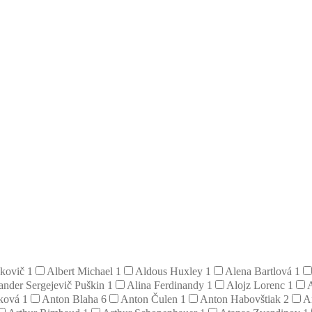
hkovič
1
Albert Michael
1
Aldous Huxley
1
Alena Bartlová
1
ander Sergejevič Puškin
1
Alina Ferdinandy
1
Alojz Lorenc
1
iková
1
Anton Blaha
6
Anton Čulen
1
Anton Habovštiak
2
A