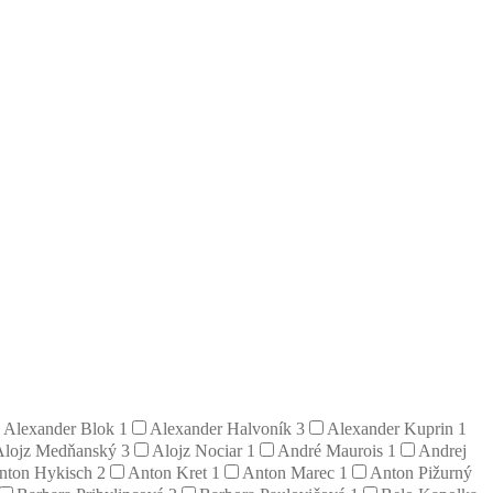
Alexander Blok
1
Alexander Halvoník
3
Alexander Kuprin
1
Alojz Medňanský
3
Alojz Nociar
1
André Maurois
1
Andrej
nton Hykisch
2
Anton Kret
1
Anton Marec
1
Anton Pižurný