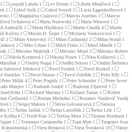
1
Leopold Lahola
1
Lev Demin
1
Libuša Mináčová
1
mek
1
Ľuboš Jurík
2
Ľuboš Svetoň
3
Lucia Eggenhofferová
1
tevko
1
Magdaléna Cisárová
2
Marcus Aurelius
1
Marcus
vičová Ochabová
4
Maria Nurowská
1
Maria Wineová
1
oš Andrejčík
1
Marta Hlušíková
5
Martin Chudík
4
Martin
úš Kučera
1
Maxim D. Šrajer
1
Michaela Vankovicová
1
váč
2
Milan Abelovský
3
Milan Čarňanský
2
Milan Hodál
1
Zimková
2
Milo Urban
1
Miloš Ferko
3
Miloš Mistrík
1
emák
2
Miroslav Majerník
1
Miroslav Musil
3
Miroslav Robert
1
Nikola Kozmová
1
Nikolaj Nosov
1
Nina Kollárová
1
 Marušiak
1
Ondrej Nagaj
1
Ondřej Sekora
1
Ondrej Štefanko
la Sabolová Jelínková
1
Pavel Fendek
1
Pavel Rozkoš
1
l Stanislav
5
Pavol Strauss
1
Pavol Zeleňák
2
Peter Bílý
1
Peter Mišák
4
Peter Pogády
1
Peter Schneider
1
Peter Sever
ado Matejov
1
Radomír Andrić
1
Radomir Uljarević
1
chard Kitta
1
Richard Marsina
1
Richard Tarnas
1
Robert
man Čerňanský
1
Roman Michelko
3
Rozanov Vasilievič Vasilij
öfová
1
Sergej Makara
1
Silvia Gelvanicsová
2
Simona
ifra
1
Štefan Janšák
1
Štefan Lazorišák
2
Štefan Letz
1
or Križka
6
Teofil Klas
3
Terézia Mora
3
Thomas Bernhard
1
Tepper
1
Tommaso Campanella
1
Traat Mats
1
Turgenev Ivan
a Krásnohorská
1
Viera Benková
3
Viera Švenková
19
Viktor