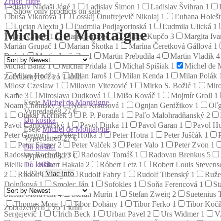
Zrušiť filtre
Ladislav Nádaši Jégé
1
Ladislav Šimon
1
Ladislav Švihran
1
Show only products on sale
Libuša Vikorová
1
Losskij Onufrejevič Nikolaj
1
Ľubana Holeš
Lucian Alexiu
1
Ľudmila Podjavorinská
1
Ľudmila Ulická
1
Michel de Montaigne
Tullius Cicero
1
Marek Hrubec
1
Marek Kupčo
3
Margita Iv
Marián Grupač
1
Marian Škotka
1
Marína Čeretková Gállová
1
Dzúr
1
Martin Jančuška
1
Martin Prebudila
4
Martin Vladik
4
Michal Baláž
1
Michal Pridala
1
Michal Spišiak
1
Michel de 
Milan Hodža
1
Milan Jaroš
1
Milan Kenda
1
Milan Polák
Zobrazených 1 zo 1 kníh
Milosz Czeslaw
1
Milovan Vitezović
1
Mirko S. Božić
1
Miro
Kame
3
Miroslava Dudková
1
Mišo Kováč
1
Mojmír Groll
1
Eseje
Michel de Montaigne
Noam Chomsky
3
Nora Krausová
1
Ognjan Gerdžikov
1
Oľg
Vypredané
8.27 €
1
Otakar Kořínek
3
P. P. Porada
1
Paľo Malohradňanský
2
Do košíka
Pavol Čarnogurský
1
Pavol Dinka
11
Pavol Garan
1
Pavol Ho
Eseje
Michel de Montaigne
Peter Gregor
1
Peter Holka
3
Peter Hotra
1
Peter Juščák
1
Vypredané
8.27 €
1
Peter Singer
2
Peter Valček
3
Peter Valo
1
Peter Zvon
1
Do košíka
Radoslav Rochallyi
3
Radoslav Tomáš
1
Radovan Brenkus
5
Vypredané
8.27 €
Do košíka
Bielik
1
Robert Hakala
2
Róbert Letz
1
Robert Louis Steven
8.27
€
Viac info
2
Rudolf Dilong
1
Rudolf Fabry
1
Rudolf Tibenský
1
Ruže
Dolníková
1
Smolec Ján
1
Sofokles
1
Soňa Ferencová
1
St
Štefan Moravčík
4
Štefan Murín
1
Stefan Zweig
2
Suetenius 
Thomas More
1
Tibor Dohány
1
Tibor Ferko
1
Tibor Koč
Zobrazených 1 zo 1 kníh
Sergejevič
1
Ulrich Beck
1
Urban Pavel
2
Urs Widmer
1
V