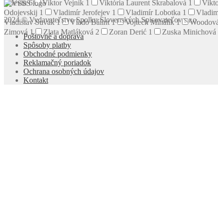
Pelevin
6
Viktor Vejnik
1
Viktória Laurent Škrabalová
1
Vikto
Odojevskij
1
Vladimír Jerofejev
1
Vladimír Lobotka
1
Vladim
2024 © Vydavateľstvo Spolku Slovenských Spisovateľov s.r.o.
Vladislav Suvák
1
Vlado Bálint
1
Vojtech Mihálik
1
Woodová
Zimová
1
Zlata Matláková
2
Zoran Derić
1
Zuska Minichová
Poštovné a doprava
Spôsoby platby
Obchodné podmienky
Reklamačný poriadok
Ochrana osobných údajov
Kontakt