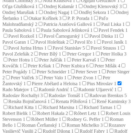
Noam Chomsky
3
Nora Krausová
1
Ognjan Gerdžikov
1
Oľga Gluštíková
1
Ondrej Kalamár
1
Ondrej Klenovský
3
Ondrej Marušiak
1
Ondrej Nagaj
1
Ondřej Sekora
1
Ondrej
Štefanko
1
Otakar Kořínek
3
P. P. Porada
1
Paľo
Malohradňanský
2
Patricia Aratóová Gallová
1
Paul Liska
1
Paula Sabolová
1
Paula Sabolová Jelínková
1
Pavel Fendek
1
Pavel Rozkoš
1
Pavol Čarnogurský
1
Pavol Dinka
11
Pavol Garan
1
Pavol Holeštiak
2
Pavol Ičo
1
Pavol Janík
1
Pavol Jurina Hrtus
1
Pavol Stanislav
5
Pavol Strauss
1
Pavol Zeleňák
2
Peter Bílý
1
Peter Gregor
1
Peter Holka
3
Peter Hotra
1
Peter Juščák
1
Peter Karvaš
1
Peter
Kováčik
1
Peter Kršiak
1
Peter Kubica
6
Peter Mišák
4
Peter Pogády
1
Peter Schneider
1
Peter Sever
1
Peter Singer
2
Peter Valček
3
Peter Valo
1
Peter Zvon
1
Petr
Žantovský
1
Pierre Abélard a Heloisa
1
Pius Miroslav
1
Rado Matejov
1
Radomír Andrić
1
Radomir Uljarević
1
Radoslav Rochallyi
3
Radoslav Tomáš
1
Radovan Brenkus
5
Renáta Bojničanová
1
Renata Pôbišová
1
René Kaminsky
3
Richard Kitta
1
Richard Marsina
1
Richard Tarnas
1
Robert Bielik
1
Robert Hakala
2
Róbert Letz
1
Robert Louis
Stevenson
1
Róbert Müller
1
Rodney G. Peffer
1
Roman
Beňo
1
Roman Čerňanský
1
Roman Michelko
3
Rozanov
Vasilievič Vasilij
2
Rudolf Dilong
1
Rudolf Fabry
1
Rudolf