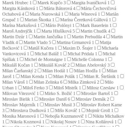
Marek Hrubec
1
Marek Kupčo
3
Margita Ivaničková
1
Margita Kániková
1
Mária Bátorová
4
Mária Čechovičová
Ochabová
4
Maria Nurowská
1
Maria Wineová
1
Marián
Grupač
1
Marian Škotka
1
Marína Čeretková Gállová
1
Marína Markušová
1
Mário Polónyi
1
Mark Bauerlein
1
Maroš Andrejčík
1
Marta Hlušíková
5
Martin Chudík
4
Martin Dzúr
1
Martin Jančuška
1
Martin Prebudila
4
Martin
Vladik
4
Martin Vlado
5
Martina Grmanová
1
Matija
Bećković
1
Matúš Kučera
1
Maxim D. Šrajer
1
Michaela
Vankovicová
1
Michal Baláž
1
Michal Pridala
1
Michal
Spišiak
1
Michel de Montaigne
1
Michelle Colonna
1
Mikuláš Kočan
1
Mikuláš Kováč
2
Milan Abelovský
3
Milan Čarňanský
2
Milan Hodál
1
Milan Hodža
1
Milan
Jaroš
1
Milan Kenda
1
Milan Polák
1
Milan R. Štefánik
1
Milan Vároš
1
Milan Zelinka
6
Milka Zimková
2
Milo
Urban
1
Miloš Ferko
3
Miloš Mistrík
1
Milosz Czeslaw
1
Milovan Vitezović
1
Mirko S. Božić
1
Miroslav Bartoš
1
Miroslav Bielik
1
Miroslav Daniš
6
Miroslav Demák
2
Miroslav Majerník
1
Miroslav Musil
3
Miroslav Robert Kame
3
Miroslava Dudková
1
Mišo Kováč
1
Mojmír Groll
1
Monika Maronová
1
Nebojša Kuzmanovič
1
Nikita Michalkov
1
Nikola Kozmová
1
Nikolaj Nosov
1
Nina Kollárová
1