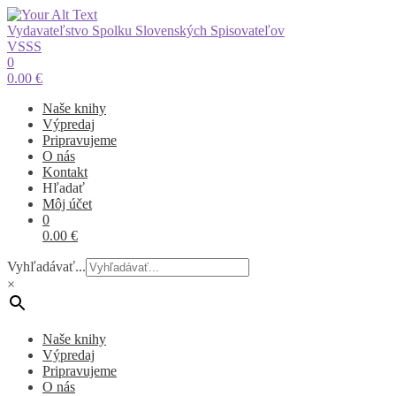
Vydavateľstvo Spolku Slovenských Spisovateľov
VSSS
0
0.00
€
Naše knihy
Výpredaj
Pripravujeme
O nás
Kontakt
Hľadať
Môj účet
0
0.00
€
Vyhľadávať...
×
Naše knihy
Výpredaj
Pripravujeme
O nás