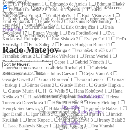
Zoradiť podľa
E.T.A. Hoffmann
1
Edmondo de Amicis
1
Edmunt Hlatký
Najnovšie
Názov (A-Z)
Najvyššia cena
Najnižšia cena
1
Eduard Chmelár
2
Eduard Uspenskij
1
Elena
Product tag
Hidvéghyová Yung
1
Emil Holečka
1
Emil Višňovský
1
None
eknihy
knihy
knihy+eknihy
pripravujeme
Emil Vontorčík
1
Émile Zola
2
Erazmus Rotterdamský
1
vypredaj
vypredajň
zlava
Eric Faye
1
Erich Kästner
11
Erik Ondrejička
1
Etela
Zrušiť filtre
Farkašová
17
Eugen Vesnin
1
Eva Fordinálová
1
Eva
Show only products on sale
Kuciaková Humajová
1
Eva Sisková
2
Evelyn Grill
1
Feďo
Výrostko
1
Felix Salten
2
Frances Hodgson Burnett
1
Rado Matejov
Francis Bacon
1
František Juriga
4
František Ruščák
2
František Štraus
2
František Višváder
1
Franz Werfel
1
Friedrich Romig
1
Fritjof Capra
1
Gabriel Németh
1
Gabriela Holčíková
0
Gabriela Rochallyi
1
Gabriela
Zobrazených 1 zo 1 kníh
Rothmayerová
2
Gaius Iulius Caesar
1
Gejza Vámoš
3
George Orwell
2
Goran Đorđević
1
Goran Lenčo
1
Gorazd
- biskup
1
Günter Grass
2
Gustáv Hrbat
1
Gustáv Hupka
1
Gustáv Murín
4
H. G. Wells
5
Hana Kohútová
1
Hana
Jednosmerný spánok
Rado Matejov
Košková
3
Harald Stiffel
1
Helena Dvořáková
1
Helena
Vypredané
0.66 €
Turcerová Devečková
1
Henrich Heine
3
Henry Fielding
1
Do košíka
Henryk Sienkiewicz
5
Hilda Oláhová
1
Honoré de Balzac
1
Jednosmerný spánok
Rado Matejov
Igor Daniš
1
Igor Gallo
5
Ilja Čičvák
2
Iľja Iľf
1
Imrich
Vypredané
0.66 €
Kružliak
1
Imro Kupec
1
Ingrid Lukáčová
3
Ireney Baláž
3
Do košíka
Isaac Bashevis Singer
1
Ismail Kadare
1
Iva Vranská
Vypredané
0.66 €