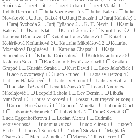
Špaček
4
Jozef Tóth
2
Jozef Urban
1
Jozef Vladár
1
Judith Hermann
1
Júlia Voznesenská
3
Július Balco
2
Július
Novakovič
1
Juraj Bakoš
4
Juraj Bindzár
1
Juraj Kalnický
1
Juraj Svoboda
2
Jurij Tyňanov
2
K. H. Nevin
1
Kamila
Balcová
1
Karel Klatt
1
Karin Lászlová
2
Karol Lovaš
2
Katarína Džunková
3
Katarína Habovštiaková
1
Katarína
Koláriková Koňariková
2
Katarína Mikolášová
2
Katarína
Mosnáková Bagľašová
1
Katerina Chapsali
1
Katja
Schneidtová
1
Klaudia Dočekalová
1
Kolektív autorov
26
Koloman Sokol
1
Konštantín Filozof - sv. Cyril
1
Kristián
Grupač
1
Kristián Straka
1
Kurt David
1
Laco Jakubčiak
1
Laco Novomeský
1
Laco Zrubec
1
Ladislav Herzog
4
Ladislav Nádaši Jégé
1
Ladislav Šimon
1
Ladislav Švihran
1
Ladislav Ťažký
4
Lena Riečanská
7
Leonid Andrejev
Nikolajovič
1
Leopold Lahola
1
Lev Demin
1
Libuša
Mináčová
1
Libuša Vikorová
1
Losskij Onufrejevič Nikolaj
1
Ľubana Holeštiaková
1
Ľubomír Maretta
1
Ľubomír Olach
1
Ĺubomír Schramek
1
Ľuboš Jurík
2
Ľuboš Svetoň
3
Lucia Eggenhofferová
1
Lucian Alexiu
1
Ľudmila
Podjavorinská
1
Ľudmila Ulická
1
Ľudo Zúbek
1
Ľudovít
Fuchs
1
Ľudovít Šrámek
1
Ľudovít Števko
1
Magdaléna
Cisárová
2
Marcus Aurelius
1
Marcus Tullius Cicero
1