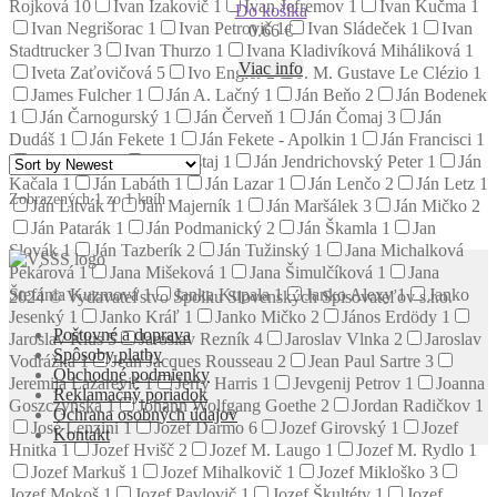
Rojková
10
Ivan Izakovič
1
Ivan Jefremov
1
Ivan Kučma
1
Do košíka
Ivan Negrišorac
1
Ivan Petrovič
1
Ivan Sládeček
1
Ivan
0.66
€
Stadtrucker
3
Ivan Thurzo
1
Ivana Kladivíková Miháliková
1
Viac info
Iveta Zaťovičová
5
Ivo Engler
2
J. M. Gustave Le Clézio
1
James Fulcher
1
Ján A. Lačný
1
Ján Beňo
2
Ján Bodenek
1
Ján Čarnogurský
1
Ján Červeň
1
Ján Čomaj
3
Ján
Dudáš
1
Ján Fekete
1
Ján Fekete - Apolkin
1
Ján Francisci
1
Ján Hnilica
1
Ján Hoštaj
1
Ján Jendrichovský Peter
1
Ján
Kačala
1
Ján Labáth
1
Ján Lazar
1
Ján Lenčo
2
Ján Letz
1
Zobrazených 1 zo 1 kníh
Ján Litvák
1
Ján Majerník
1
Ján Maršálek
3
Ján Mičko
2
Ján Patarák
1
Ján Podmanický
2
Ján Škamla
1
Jan
Slovák
1
Ján Tazberík
2
Ján Tužinský
1
Jana Michalková
Pekárová
1
Jana Mišeková
1
Jana Šimulčíková
1
Jana
Štefánia Kuzmová
1
Janka Kupala
1
Janko Alexy
1
Janko
2024 © Vydavateľstvo Spolku Slovenských Spisovateľov s.r.o.
Jesenký
1
Janko Kráľ
1
Janko Mičko
2
János Erdödy
1
Poštovné a doprava
Jaroslav Klus
5
Jaroslav Rezník
4
Jaroslav Vlnka
2
Jaroslav
Spôsoby platby
Vodrážka
1
Jean Jacques Rousseau
2
Jean Paul Sartre
3
Obchodné podmienky
Jeremija Lazarevič
1
Jerry Harris
1
Jevgenij Petrov
1
Joanna
Reklamačný poriadok
Goszczyńska
1
Johann Wolfgang Goethe
2
Jordan Radičkov
1
Ochrana osobných údajov
José Lenzini
1
Jozef Darmo
6
Jozef Girovský
1
Jozef
Kontakt
Hnitka
1
Jozef Hvišč
2
Jozef M. Laugo
1
Jozef M. Rydlo
1
Jozef Markuš
1
Jozef Mihalkovič
1
Jozef Mikloško
3
Jozef Mokoš
1
Jozef Pavlovič
1
Jozef Škultéty
1
Jozef