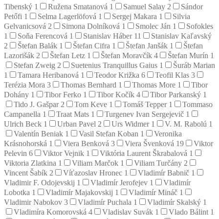
Tibenský
1
Ružena Smatanová
1
Samuel Salay
2
Sándor
Petőfi
1
Selma Lagerlöfová
1
Sergej Makara
1
Silvia
Gelvanicsová
2
Simona Dolníková
1
Smolec Ján
1
Sofokles
1
Soňa Ferencová
1
Stanislav Háber
11
Stanislav Kaľavský
2
Štefan Balák
1
Štefan Cifra
1
Štefan Janšák
1
Štefan
Lazorišák
2
Štefan Letz
1
Štefan Moravčík
4
Štefan Murín
1
Stefan Zweig
2
Suetenius Tranquillus Gaius
1
Šuráb Marian
1
Tamara Heribanová
1
Teodor Križka
6
Teofil Klas
3
Terézia Mora
3
Thomas Bernhard
1
Thomas More
1
Tibor
Dohány
1
Tibor Ferko
1
Tibor Kočík
4
Tibor Parkanský
1
Tido J. Gašpar
2
Tom Keve
1
Tomáš Tepper
1
Tommaso
Campanella
1
Traat Mats
1
Turgenev Ivan Sergejevič
1
Ulrich Beck
1
Urban Pavel
2
Urs Widmer
1
V. M. Rabolú
1
Valentín Beniak
1
Vasil Stefan Koban
1
Veronika
Krásnohorská
1
Viera Benková
3
Viera Švenková
19
Viktor
Pelevin
6
Viktor Vejnik
1
Viktória Laurent Škrabalová
1
Viktoria Zlatkina
1
Viliam Marčok
1
Viliam Turčány
2
Vincent Šabík
2
Víťazoslav Hronec
1
Vladimír Babnič
1
Vladimir F. Odojevskij
1
Vladimír Jerofejev
1
Vladimír
Lobotka
1
Vladimír Majakovskij
1
Vladimír Mináč
1
Vladimir Nabokov
3
Vladimír Puchala
1
Vladimír Skalský
1
Vladimíra Komorovská
4
Vladislav Suvák
1
Vlado Bálint
1