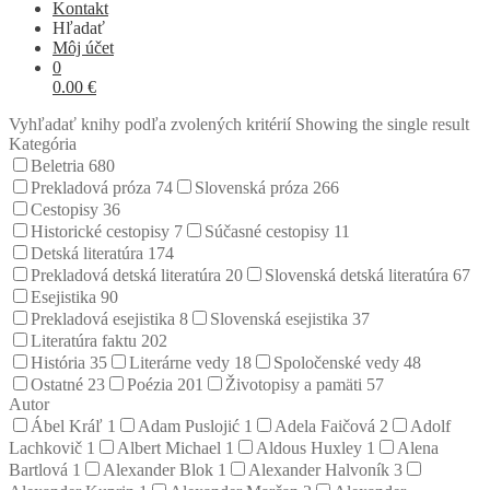
Kontakt
Hľadať
Môj účet
0
0.00
€
Vyhľadať knihy podľa zvolených kritérií
Showing the single result
Kategória
Beletria
680
Prekladová próza
74
Slovenská próza
266
Cestopisy
36
Historické cestopisy
7
Súčasné cestopisy
11
Detská literatúra
174
Prekladová detská literatúra
20
Slovenská detská literatúra
67
Esejistika
90
Prekladová esejistika
8
Slovenská esejistika
37
Literatúra faktu
202
História
35
Literárne vedy
18
Spoločenské vedy
48
Ostatné
23
Poézia
201
Životopisy a pamäti
57
Autor
Ábel Kráľ
1
Adam Puslojić
1
Adela Faičová
2
Adolf
Lachkovič
1
Albert Michael
1
Aldous Huxley
1
Alena
Bartlová
1
Alexander Blok
1
Alexander Halvoník
3