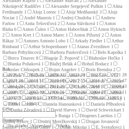
Alexander Kuprin
1
Alexander Marčan
2
Alexander
Nikolajevič Radiščev
1
Alexander Sergejevič Puškin
1
Alina
Ferdinandy
1
Alojz Lorenc
1
Alojz Medňanský
3
Alojz
Nociar
1
André Maurois
1
Andrej Chudoba
1
Andrew
Farlow
1
Anita Tešovičová
2
Anna Sláviková
1
Anton
Blaha
6
Anton Čulen
1
Anton Habovštiak
2
Anton Hykisch
2
Anton Kret
1
Anton Marec
1
Anton Pižurný
2
Anton
Rákay
3
Antunes Antonio Lobo
1
Arkady Fiedler
1
Arthur
Rimbaud
1
Arthur Schopenhauer
1
Atanas Zvezdinov
1
Barbara Pribylincová
2
Barbora Paulovičová
1
Belo Kapolka
1
Berco Trnavec
8
Blagoje Ž. Popovič
1
Blahoslav Hečko
1
Blanka Poliaková
1
Blažej Belák
4
Bohuš Bodacz
1
Rok
Bohuslav Chňoupek
2
Bojan Angelov
1
Boris Brendza
2
2026
17
2025
26
2024
31
2023
30
2022
33
2021
28
Boris Zala
1
Božena Slančíková Timrava
1
brat Šavol
1
2020
34
2019
51
2018
60
2017
55
2016
37
2015
47
Brigita Lehoťanová
1
Charles Darwin
2
Charles de Secondat
2014
29
2013
28
2012
29
2011
30
2010
37
2009
43
Montesquieu
2
Charles Dickens
2
Charles Diehl
1
Chmelár
2008
35
2007
13
2006
56
2005
26
2004
28
2003
11
Eduard
1
Dagmar Mária Anoca
1
Dalimír Hajko
6
Dalimír
2002
8
2001
13
2000
14
1999
11
1998
10
1997
1
Stano
6
Dana Hlavatá
1
Dana Podracká
2
Daniel Bodický
1
1996
1
1994
1
Daniel Krman
1
Daniela Hanousková
1
Daniela Příhodová
Cena
2
Danka Závadová
1
David Harvey
1
David Schweickart
1
Denis Diderot
2
Dezider Banga
1
Diogenes Laertios
1
Dostupnosť
Dmitrij Bykov
1
Dmitrij Merežkovskij
1
Dragan Jovanović
Na sklade
Vypredané
Všetky
Danilov
1
Dušan Garay
1
Dušan Mikolaj
1
E. Svetoňovci
1