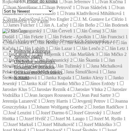
0.66
€
Pridať do košíka
Rojková
10
Ivan Izakovič
1
Ivan Jefremov
1
Ivan Kučma
1
Ivan Negrišorac
1
Ivan Petrovič
1
Ivan Sládeček
1
Ivan
Stadtrucker
3
Ivan Thurzo
1
Ivana Kladivíková Miháliková
1
Iveta Zaťovičová
5
Ivo Engler
2
J. M. Gustave Le Clézio
1
Zobrazených 1 zo 1 kníh
James Fulcher
1
Ján A. Lačný
1
Ján Beňo
2
Ján Bodenek
1
Ján Čarnogurský
1
Ján Červeň
1
Ján Čomaj
3
Ján
Dudáš
1
Ján Fekete
1
Ján Fekete - Apolkin
1
Ján Francisci
1
2024 © Vydavateľstvo Spolku Slovenských Spisovateľov s.r.o.
Ján Hnilica
1
Ján Hoštaj
1
Ján Jendrichovský Peter
1
Ján
Kačala
1
Ján Labáth
1
Ján Lazar
1
Ján Lenčo
2
Ján Letz
1
Poštovné a doprava
Ján Litvák
1
Ján Majerník
1
Ján Maršálek
3
Ján Mičko
2
Spôsoby platby
Ján Patarák
1
Ján Podmanický
2
Ján Škamla
1
Jan
Obchodné podmienky
Slovák
1
Ján Tazberík
2
Ján Tužinský
1
Jana Michalková
Reklamačný poriadok
Pekárová
1
Jana Mišeková
1
Jana Šimulčíková
1
Jana
Ochrana osobných údajov
Kontakt
Štefánia Kuzmová
1
Janka Kupala
1
Janko Alexy
1
Janko
Jesenký
1
Janko Kráľ
1
Janko Mičko
2
János Erdödy
1
Jaroslav Klus
5
Jaroslav Rezník
4
Jaroslav Vlnka
2
Jaroslav
Vodrážka
1
Jean Jacques Rousseau
2
Jean Paul Sartre
3
Jeremija Lazarevič
1
Jerry Harris
1
Jevgenij Petrov
1
Joanna
Goszczyńska
1
Johann Wolfgang Goethe
2
Jordan Radičkov
1
José Lenzini
1
Jozef Darmo
6
Jozef Girovský
1
Jozef
Hnitka
1
Jozef Hvišč
2
Jozef M. Laugo
1
Jozef M. Rydlo
1
Jozef Markuš
1
Jozef Mihalkovič
1
Jozef Mikloško
3
Jozef Mokoš
1
Jozef Pavlovič
1
Jozef Škultéty
1
Jozef