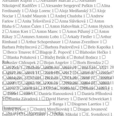
Alexander Kuprin
1
Alexander Marčan
2
Alexander
Nikolajevič Radiščev
1
Alexander Sergejevič Puškin
1
Alina
Ferdinandy
1
Alojz Lorenc
1
Alojz Medňanský
3
Alojz
Nociar
1
André Maurois
1
Andrej Chudoba
1
Andrew
Farlow
1
Anita Tešovičová
2
Anna Sláviková
1
Anton
Blaha
6
Anton Čulen
1
Anton Habovštiak
2
Anton Hykisch
2
Anton Kret
1
Anton Marec
1
Anton Pižurný
2
Anton
Rákay
3
Antunes Antonio Lobo
1
Arkady Fiedler
1
Arthur
Rimbaud
1
Arthur Schopenhauer
1
Atanas Zvezdinov
1
Barbara Pribylincová
2
Barbora Paulovičová
1
Belo Kapolka
1
Berco Trnavec
8
Blagoje Ž. Popovič
1
Blahoslav Hečko
1
Blanka Poliaková
1
Blažej Belák
4
Bohuš Bodacz
1
Rok
Bohuslav Chňoupek
2
Bojan Angelov
1
Boris Brendza
2
2026
17
2025
26
2024
31
2023
30
2022
33
2021
28
Boris Zala
1
Božena Slančíková Timrava
1
brat Šavol
1
2020
34
2019
51
2018
60
2017
55
2016
37
2015
47
Brigita Lehoťanová
1
Charles Darwin
2
Charles de Secondat
2014
29
2013
28
2012
29
2011
30
2010
37
2009
43
Montesquieu
2
Charles Dickens
2
Charles Diehl
1
Chmelár
2008
35
2007
13
2006
56
2005
26
2004
28
2003
11
Eduard
1
Dagmar Mária Anoca
1
Dalimír Hajko
6
Dalimír
2002
8
2001
13
2000
14
1999
11
1998
10
1997
1
Stano
6
Dana Hlavatá
1
Dana Podracká
2
Daniel Bodický
1
1996
1
1994
1
Daniel Krman
1
Daniela Hanousková
1
Daniela Příhodová
Cena
2
Danka Závadová
1
David Harvey
1
David Schweickart
1
Denis Diderot
2
Dezider Banga
1
Diogenes Laertios
1
Dostupnosť
Dmitrij Bykov
1
Dmitrij Merežkovskij
1
Dragan Jovanović
Na sklade
Vypredané
Všetky
Danilov
1
Dušan Garay
1
Dušan Mikolaj
1
E. Svetoňovci
1