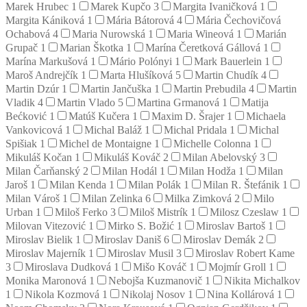
Marek Hrubec
1
Marek Kupčo
3
Margita Ivaničková
1
Margita Kániková
1
Mária Bátorová
4
Mária Čechovičová
Ochabová
4
Maria Nurowská
1
Maria Wineová
1
Marián
Grupač
1
Marian Škotka
1
Marína Čeretková Gállová
1
Marína Markušová
1
Mário Polónyi
1
Mark Bauerlein
1
Maroš Andrejčík
1
Marta Hlušíková
5
Martin Chudík
4
Martin Dzúr
1
Martin Jančuška
1
Martin Prebudila
4
Martin
Vladik
4
Martin Vlado
5
Martina Grmanová
1
Matija
Bećković
1
Matúš Kučera
1
Maxim D. Šrajer
1
Michaela
Vankovicová
1
Michal Baláž
1
Michal Pridala
1
Michal
Spišiak
1
Michel de Montaigne
1
Michelle Colonna
1
Mikuláš Kočan
1
Mikuláš Kováč
2
Milan Abelovský
3
Milan Čarňanský
2
Milan Hodál
1
Milan Hodža
1
Milan
Jaroš
1
Milan Kenda
1
Milan Polák
1
Milan R. Štefánik
1
Milan Vároš
1
Milan Zelinka
6
Milka Zimková
2
Milo
Urban
1
Miloš Ferko
3
Miloš Mistrík
1
Milosz Czeslaw
1
Milovan Vitezović
1
Mirko S. Božić
1
Miroslav Bartoš
1
Miroslav Bielik
1
Miroslav Daniš
6
Miroslav Demák
2
Miroslav Majerník
1
Miroslav Musil
3
Miroslav Robert Kame
3
Miroslava Dudková
1
Mišo Kováč
1
Mojmír Groll
1
Monika Maronová
1
Nebojša Kuzmanovič
1
Nikita Michalkov
1
Nikola Kozmová
1
Nikolaj Nosov
1
Nina Kollárová
1