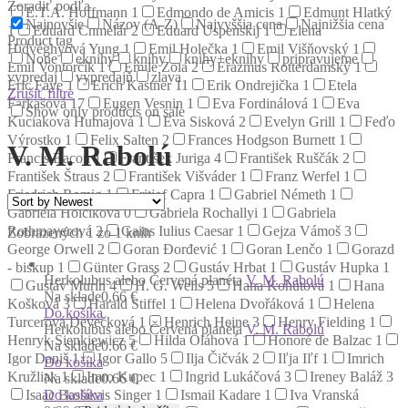
Zoradiť podľa
E.T.A. Hoffmann
1
Edmondo de Amicis
1
Edmunt Hlatký
Najnovšie
Názov (A-Z)
Najvyššia cena
Najnižšia cena
1
Eduard Chmelár
2
Eduard Uspenskij
1
Elena
Product tag
Hidvéghyová Yung
1
Emil Holečka
1
Emil Višňovský
1
None
eknihy
knihy
knihy+eknihy
pripravujeme
Emil Vontorčík
1
Émile Zola
2
Erazmus Rotterdamský
1
vypredaj
vypredajň
zlava
Eric Faye
1
Erich Kästner
11
Erik Ondrejička
1
Etela
Zrušiť filtre
Farkašová
17
Eugen Vesnin
1
Eva Fordinálová
1
Eva
Show only products on sale
Kuciaková Humajová
1
Eva Sisková
2
Evelyn Grill
1
Feďo
Výrostko
1
Felix Salten
2
Frances Hodgson Burnett
1
V. M. Rabolú
Francis Bacon
1
František Juriga
4
František Ruščák
2
František Štraus
2
František Višváder
1
Franz Werfel
1
Friedrich Romig
1
Fritjof Capra
1
Gabriel Németh
1
Gabriela Holčíková
0
Gabriela Rochallyi
1
Gabriela
Rothmayerová
2
Gaius Iulius Caesar
1
Gejza Vámoš
3
Zobrazených 1 zo 1 kníh
George Orwell
2
Goran Đorđević
1
Goran Lenčo
1
Gorazd
- biskup
1
Günter Grass
2
Gustáv Hrbat
1
Gustáv Hupka
1
Herkolubus alebo Červená planéta
V. M. Rabolú
Gustáv Murín
4
H. G. Wells
5
Hana Kohútová
1
Hana
Na sklade
0.66 €
Košková
3
Harald Stiffel
1
Helena Dvořáková
1
Helena
Do košíka
Turcerová Devečková
1
Henrich Heine
3
Henry Fielding
1
Herkolubus alebo Červená planéta
V. M. Rabolú
Henryk Sienkiewicz
5
Hilda Oláhová
1
Honoré de Balzac
1
Na sklade
0.66 €
Igor Daniš
1
Igor Gallo
5
Ilja Čičvák
2
Iľja Iľf
1
Imrich
Do košíka
Kružliak
1
Imro Kupec
1
Ingrid Lukáčová
3
Ireney Baláž
3
Na sklade
0.66 €
Do košíka
Isaac Bashevis Singer
1
Ismail Kadare
1
Iva Vranská