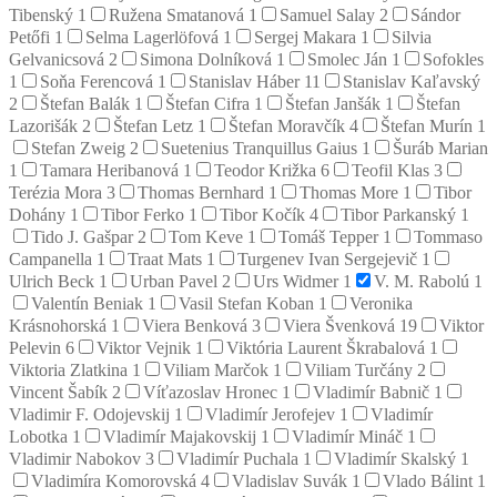
Tibenský
1
Ružena Smatanová
1
Samuel Salay
2
Sándor
Petőfi
1
Selma Lagerlöfová
1
Sergej Makara
1
Silvia
Gelvanicsová
2
Simona Dolníková
1
Smolec Ján
1
Sofokles
1
Soňa Ferencová
1
Stanislav Háber
11
Stanislav Kaľavský
2
Štefan Balák
1
Štefan Cifra
1
Štefan Janšák
1
Štefan
Lazorišák
2
Štefan Letz
1
Štefan Moravčík
4
Štefan Murín
1
Stefan Zweig
2
Suetenius Tranquillus Gaius
1
Šuráb Marian
1
Tamara Heribanová
1
Teodor Križka
6
Teofil Klas
3
Terézia Mora
3
Thomas Bernhard
1
Thomas More
1
Tibor
Dohány
1
Tibor Ferko
1
Tibor Kočík
4
Tibor Parkanský
1
Tido J. Gašpar
2
Tom Keve
1
Tomáš Tepper
1
Tommaso
Campanella
1
Traat Mats
1
Turgenev Ivan Sergejevič
1
Ulrich Beck
1
Urban Pavel
2
Urs Widmer
1
V. M. Rabolú
1
Valentín Beniak
1
Vasil Stefan Koban
1
Veronika
Krásnohorská
1
Viera Benková
3
Viera Švenková
19
Viktor
Pelevin
6
Viktor Vejnik
1
Viktória Laurent Škrabalová
1
Viktoria Zlatkina
1
Viliam Marčok
1
Viliam Turčány
2
Vincent Šabík
2
Víťazoslav Hronec
1
Vladimír Babnič
1
Vladimir F. Odojevskij
1
Vladimír Jerofejev
1
Vladimír
Lobotka
1
Vladimír Majakovskij
1
Vladimír Mináč
1
Vladimir Nabokov
3
Vladimír Puchala
1
Vladimír Skalský
1
Vladimíra Komorovská
4
Vladislav Suvák
1
Vlado Bálint
1