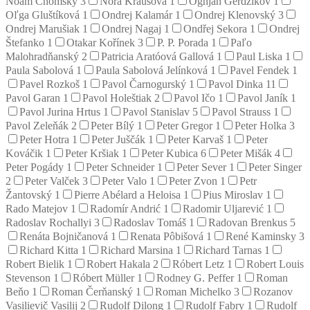
Noam Chomsky
3
Nora Krausová
1
Ognjan Gerdžikov
1
Oľga Gluštíková
1
Ondrej Kalamár
1
Ondrej Klenovský
3
Ondrej Marušiak
1
Ondrej Nagaj
1
Ondřej Sekora
1
Ondrej
Štefanko
1
Otakar Kořínek
3
P. P. Porada
1
Paľo
Malohradňanský
2
Patricia Aratóová Gallová
1
Paul Liska
1
Paula Sabolová
1
Paula Sabolová Jelínková
1
Pavel Fendek
1
Pavel Rozkoš
1
Pavol Čarnogurský
1
Pavol Dinka
11
Pavol Garan
1
Pavol Holeštiak
2
Pavol Ičo
1
Pavol Janík
1
Pavol Jurina Hrtus
1
Pavol Stanislav
5
Pavol Strauss
1
Pavol Zeleňák
2
Peter Bílý
1
Peter Gregor
1
Peter Holka
3
Peter Hotra
1
Peter Juščák
1
Peter Karvaš
1
Peter
Kováčik
1
Peter Kršiak
1
Peter Kubica
6
Peter Mišák
4
Peter Pogády
1
Peter Schneider
1
Peter Sever
1
Peter Singer
2
Peter Valček
3
Peter Valo
1
Peter Zvon
1
Petr
Žantovský
1
Pierre Abélard a Heloisa
1
Pius Miroslav
1
Rado Matejov
1
Radomír Andrić
1
Radomir Uljarević
1
Radoslav Rochallyi
3
Radoslav Tomáš
1
Radovan Brenkus
5
Renáta Bojničanová
1
Renata Pôbišová
1
René Kaminsky
3
Richard Kitta
1
Richard Marsina
1
Richard Tarnas
1
Robert Bielik
1
Robert Hakala
2
Róbert Letz
1
Robert Louis
Stevenson
1
Róbert Müller
1
Rodney G. Peffer
1
Roman
Beňo
1
Roman Čerňanský
1
Roman Michelko
3
Rozanov
Vasilievič Vasilij
2
Rudolf Dilong
1
Rudolf Fabry
1
Rudolf