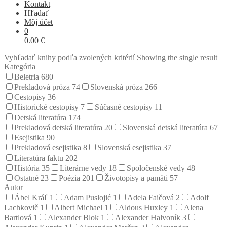
Kontakt
Hľadať
Môj účet
0
0.00
€
Vyhľadať knihy podľa zvolených kritérií
Showing the single result
Kategória
Beletria
680
Prekladová próza
74
Slovenská próza
266
Cestopisy
36
Historické cestopisy
7
Súčasné cestopisy
11
Detská literatúra
174
Prekladová detská literatúra
20
Slovenská detská literatúra
67
Esejistika
90
Prekladová esejistika
8
Slovenská esejistika
37
Literatúra faktu
202
História
35
Literárne vedy
18
Spoločenské vedy
48
Ostatné
23
Poézia
201
Životopisy a pamäti
57
Autor
Ábel Kráľ
1
Adam Puslojić
1
Adela Faičová
2
Adolf
Lachkovič
1
Albert Michael
1
Aldous Huxley
1
Alena
Bartlová
1
Alexander Blok
1
Alexander Halvoník
3