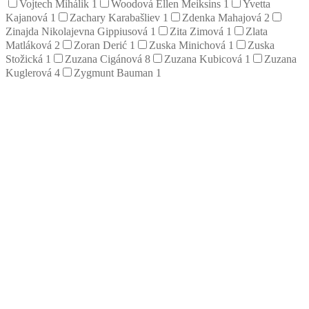
Vojtech Mihálik
1
Woodová Ellen Meiksins
1
Yvetta
Kajanová
1
Zachary Karabašliev
1
Zdenka Mahajová
2
Zinajda Nikolajevna Gippiusová
1
Zita Zimová
1
Zlata
Matláková
2
Zoran Derić
1
Zuska Minichová
1
Zuska
Stožická
1
Zuzana Cigánová
8
Zuzana Kubicová
1
Zuzana
Kuglerová
4
Zygmunt Bauman
1