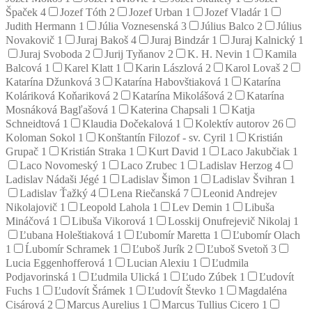
Špaček
4
Jozef Tóth
2
Jozef Urban
1
Jozef Vladár
1
Judith Hermann
1
Júlia Voznesenská
3
Július Balco
2
Július
Novakovič
1
Juraj Bakoš
4
Juraj Bindzár
1
Juraj Kalnický
1
Juraj Svoboda
2
Jurij Tyňanov
2
K. H. Nevin
1
Kamila
Balcová
1
Karel Klatt
1
Karin Lászlová
2
Karol Lovaš
2
Katarína Džunková
3
Katarína Habovštiaková
1
Katarína
Koláriková Koňariková
2
Katarína Mikolášová
2
Katarína
Mosnáková Bagľašová
1
Katerina Chapsali
1
Katja
Schneidtová
1
Klaudia Dočekalová
1
Kolektív autorov
26
Koloman Sokol
1
Konštantín Filozof - sv. Cyril
1
Kristián
Grupač
1
Kristián Straka
1
Kurt David
1
Laco Jakubčiak
1
Laco Novomeský
1
Laco Zrubec
1
Ladislav Herzog
4
Ladislav Nádaši Jégé
1
Ladislav Šimon
1
Ladislav Švihran
1
Ladislav Ťažký
4
Lena Riečanská
7
Leonid Andrejev
Nikolajovič
1
Leopold Lahola
1
Lev Demin
1
Libuša
Mináčová
1
Libuša Vikorová
1
Losskij Onufrejevič Nikolaj
1
Ľubana Holeštiaková
1
Ľubomír Maretta
1
Ľubomír Olach
1
Ĺubomír Schramek
1
Ľuboš Jurík
2
Ľuboš Svetoň
3
Lucia Eggenhofferová
1
Lucian Alexiu
1
Ľudmila
Podjavorinská
1
Ľudmila Ulická
1
Ľudo Zúbek
1
Ľudovít
Fuchs
1
Ľudovít Šrámek
1
Ľudovít Števko
1
Magdaléna
Cisárová
2
Marcus Aurelius
1
Marcus Tullius Cicero
1