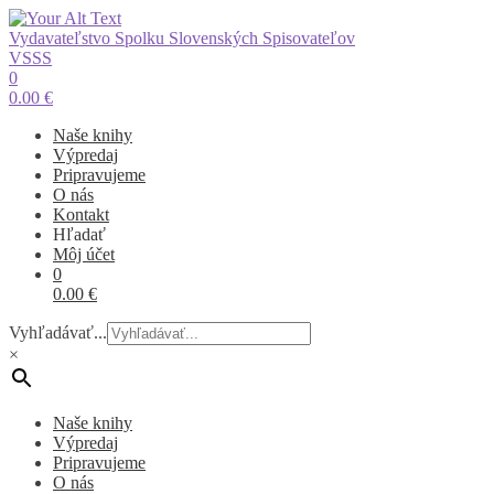
Vydavateľstvo Spolku Slovenských Spisovateľov
VSSS
0
0.00
€
Naše knihy
Výpredaj
Pripravujeme
O nás
Kontakt
Hľadať
Môj účet
0
0.00
€
Vyhľadávať...
×
Naše knihy
Výpredaj
Pripravujeme
O nás