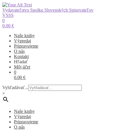
Vydavateľstvo Spolku Slovenských Spisovateľov
VSSS
0
0.00
€
Naše knihy
Výpredaj
Pripravujeme
O nás
Kontakt
Hľadať
Môj účet
0
0.00
€
Vyhľadávať...
×
Naše knihy
Výpredaj
Pripravujeme
O nás