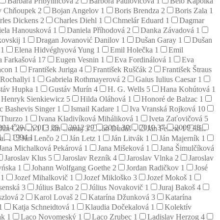
Barbara Pribylincová
2
Barbora Paulovičová
1
Belo Kapolka
v Chňoupek
2
Bojan Angelov
1
Boris Brendza
2
Boris Zala
1
rles Dickens
2
Charles Diehl
1
Chmelár Eduard
1
Dagmar
iela Hanousková
1
Daniela Příhodová
2
Danka Závadová
1
kovskij
1
Dragan Jovanović Danilov
1
Dušan Garay
1
Dušan
j
1
Elena Hidvéghyová Yung
1
Emil Holečka
1
Emil
a Farkašová
17
Eugen Vesnin
1
Eva Fordinálová
1
Eva
acon
1
František Juriga
4
František Ruščák
2
František Štraus
 Rochallyi
1
Gabriela Rothmayerová
2
Gaius Iulius Caesar
1
táv Hupka
1
Gustáv Murín
4
H. G. Wells
5
Hana Kohútová
1
Henryk Sienkiewicz
5
Hilda Oláhová
1
Honoré de Balzac
1
ac Bashevis Singer
1
Ismail Kadare
1
Iva Vranská Rojková
10
 Thurzo
1
Ivana Kladivíková Miháliková
1
Iveta Zaťovičová
5
2014
29
2013
28
2012
29
2011
30
2010
37
2009
43
Ján Červeň
1
Ján Čomaj
3
Ján Dudáš
1
Ján Fekete
1
Ján
1
1994
1
zar
1
Ján Lenčo
2
Ján Letz
1
Ján Litvák
1
Ján Majerník
1
Jana Michalková Pekárová
1
Jana Mišeková
1
Jana Šimulčíková
Jaroslav Klus
5
Jaroslav Rezník
4
Jaroslav Vlnka
2
Jaroslav
yńska
1
Johann Wolfgang Goethe
2
Jordan Radičkov
1
José
š
1
Jozef Mihalkovič
1
Jozef Mikloško
3
Jozef Mokoš
1
esenská
3
Július Balco
2
Július Novakovič
1
Juraj Bakoš
4
szlová
2
Karol Lovaš
2
Katarína Džunková
3
Katarína
1
Katja Schneidtová
1
Klaudia Dočekalová
1
Kolektív
ak
1
Laco Novomeský
1
Laco Zrubec
1
Ladislav Herzog
4