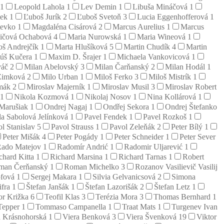
1
Leopold Lahola
1
Lev Demin
1
Libuša Mináčová
1
mek
1
Ľuboš Jurík
2
Ľuboš Svetoň
3
Lucia Eggenhofferová
1
tevko
1
Magdaléna Cisárová
2
Marcus Aurelius
1
Marcus
vičová Ochabová
4
Maria Nurowská
1
Maria Wineová
1
oš Andrejčík
1
Marta Hlušíková
5
Martin Chudík
4
Martin
úš Kučera
1
Maxim D. Šrajer
1
Michaela Vankovicová
1
váč
2
Milan Abelovský
3
Milan Čarňanský
2
Milan Hodál
1
Zimková
2
Milo Urban
1
Miloš Ferko
3
Miloš Mistrík
1
emák
2
Miroslav Majerník
1
Miroslav Musil
3
Miroslav Robert
1
Nikola Kozmová
1
Nikolaj Nosov
1
Nina Kollárová
1
 Marušiak
1
Ondrej Nagaj
1
Ondřej Sekora
1
Ondrej Štefanko
la Sabolová Jelínková
1
Pavel Fendek
1
Pavel Rozkoš
1
l Stanislav
5
Pavol Strauss
1
Pavol Zeleňák
2
Peter Bílý
1
Peter Mišák
4
Peter Pogády
1
Peter Schneider
1
Peter Sever
ado Matejov
1
Radomír Andrić
1
Radomir Uljarević
1
chard Kitta
1
Richard Marsina
1
Richard Tarnas
1
Robert
man Čerňanský
1
Roman Michelko
3
Rozanov Vasilievič Vasilij
öfová
1
Sergej Makara
1
Silvia Gelvanicsová
2
Simona
ifra
1
Štefan Janšák
1
Štefan Lazorišák
2
Štefan Letz
1
or Križka
6
Teofil Klas
3
Terézia Mora
3
Thomas Bernhard
1
Tepper
1
Tommaso Campanella
1
Traat Mats
1
Turgenev Ivan
a Krásnohorská
1
Viera Benková
3
Viera Švenková
19
Viktor