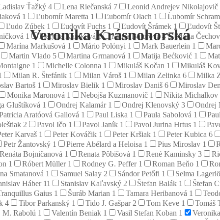
Ladislav Ťažký
4
Lena Riečanská
7
Leonid Andrejev Nikolajovič
tiaková
1
Ľubomír Maretta
1
Ľubomír Olach
1
Ĺubomír Schra
Ľudo Zúbek
1
Ľudovít Fuchs
1
Ľudovít Šrámek
1
Ľudovít Š
Veronika Krásnohorská
aničková
1
Margita Kániková
1
Mária Bátorová
4
Mária Čecho
Marína Markušová
1
Mário Polónyi
1
Mark Bauerlein
1
Mar
Martin Vlado
5
Martina Grmanová
1
Matija Bećković
1
Mat
Montaigne
1
Michelle Colonna
1
Mikuláš Kočan
1
Mikuláš Ko
1
Milan R. Štefánik
1
Milan Vároš
1
Milan Zelinka
6
Milka 
slav Bartoš
1
Miroslav Bielik
1
Miroslav Daniš
6
Miroslav D
Monika Maronová
1
Nebojša Kuzmanovič
1
Nikita Michalkov
a Gluštíková
1
Ondrej Kalamár
1
Ondrej Klenovský
3
Ondrej
Patricia Aratóová Gallová
1
Paul Liska
1
Paula Sabolová
1
Pau
leštiak
2
Pavol Ičo
1
Pavol Janík
1
Pavol Jurina Hrtus
1
Pavo
Peter Karvaš
1
Peter Kováčik
1
Peter Kršiak
1
Peter Kubica
6
Petr Žantovský
1
Pierre Abélard a Heloisa
1
Pius Miroslav
1
R
Renáta Bojničanová
1
Renata Pôbišová
1
René Kaminsky
3
Ri
son
1
Róbert Müller
1
Rodney G. Peffer
1
Roman Beňo
1
Ro
na Smatanová
1
Samuel Salay
2
Sándor Petőfi
1
Selma Lagerl
anislav Háber
11
Stanislav Kaľavský
2
Štefan Balák
1
Štefan C
Tranquillus Gaius
1
Šuráb Marian
1
Tamara Heribanová
1
Teod
ík
4
Tibor Parkanský
1
Tido J. Gašpar
2
Tom Keve
1
Tomáš 
. M. Rabolú
1
Valentín Beniak
1
Vasil Stefan Koban
1
Veronik