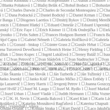
Arthur Rimbaud
1
Arthur Schopenhauer
1
Atanas Zvezdinov
1
Blanka Poliaková
1
Blažej Belák
4
Bohuš Bodacz
1
Bohusla
ová
1
Charles Darwin
2
Charles de Secondat Montesquieu
2
Cha
tá
1
Dana Podracká
2
Daniel Bodický
1
Daniel Krman
1
Dan
er Banga
1
Diogenes Laertios
1
Dmitrij Bykov
1
Dmitrij Merež
micis
1
Edmunt Hlatký
1
Eduard Chmelár
2
Eduard Uspenski
damský
1
Eric Faye
1
Erich Kästner
11
Erik Ondrejička
1
Etel
ýrostko
1
Felix Salten
2
Frances Hodgson Burnett
1
Francis B
ritjof Capra
1
Gabriel Németh
1
Gabriela Holčíková
0
Gabriela
enčo
1
Gorazd - biskup
1
Günter Grass
2
Gustáv Hrbat
1
Gus
ena Turcerová Devečková
1
Henrich Heine
3
Henry Fielding
1
užliak
1
Imro Kupec
1
Ingrid Lukáčová
3
Ireney Baláž
3
Isa
rac
1
Ivan Petrovič
1
Ivan Sládeček
1
Ivan Stadtrucker
3
Ivan
2020
34
2019
51
2018
60
2017
55
2016
37
2015
47
án A. Lačný
1
Ján Beňo
2
Ján Bodenek
1
Ján Čarnogurský
1
2002
8
2001
13
2000
14
1999
11
1998
10
1997
1
1996
Ján Jendrichovský Peter
1
Ján Kačala
1
Ján Labáth
1
Ján La
Ján Škamla
1
Jan Slovák
1
Ján Tazberík
2
Ján Tužinský
1
Janko Jesenký
1
Janko Kráľ
1
Janko Mičko
2
János Erdödy
1
ija Lazarevič
1
Jerry Harris
1
Jevgenij Petrov
1
Joanna Goszcz
Jozef Hvišč
2
Jozef M. Laugo
1
Jozef M. Rydlo
1
Jozef Marku
Jozef Urban
1
Jozef Vladár
1
Judith Hermann
1
Júlia Vozn
ov
2
K. H. Nevin
1
Kamila Balcová
1
Karel Klatt
1
Karin Lá
ikolášová
2
Katarína Mosnáková Bagľašová
1
Katerina Chapsali
daj
vypredajň
zlava
Kristián Grupač
1
Kristián Straka
1
Kurt David
1
Laco Jakubči