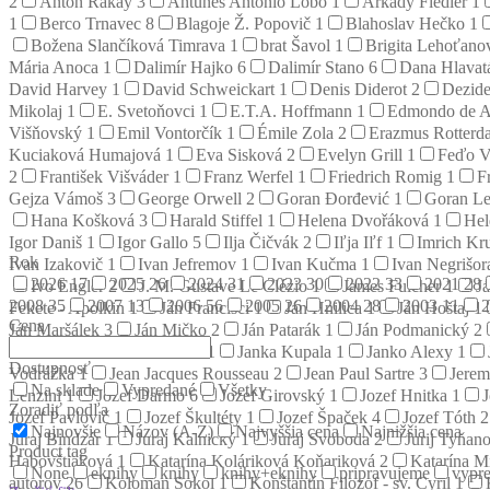
2
Anton Rákay
3
Antunes Antonio Lobo
1
Arkady Fiedler
1
1
Berco Trnavec
8
Blagoje Ž. Popovič
1
Blahoslav Hečko
1
Božena Slančíková Timrava
1
brat Šavol
1
Brigita Lehoťan
Mária Anoca
1
Dalimír Hajko
6
Dalimír Stano
6
Dana Hlava
David Harvey
1
David Schweickart
1
Denis Diderot
2
Dezid
Mikolaj
1
E. Svetoňovci
1
E.T.A. Hoffmann
1
Edmondo de A
Višňovský
1
Emil Vontorčík
1
Émile Zola
2
Erazmus Rotter
Kuciaková Humajová
1
Eva Sisková
2
Evelyn Grill
1
Feďo V
2
František Višváder
1
Franz Werfel
1
Friedrich Romig
1
F
Gejza Vámoš
3
George Orwell
2
Goran Đorđević
1
Goran L
Hana Košková
3
Harald Stiffel
1
Helena Dvořáková
1
Hel
Igor Daniš
1
Igor Gallo
5
Ilja Čičvák
2
Iľja Iľf
1
Imrich Kr
Rok
Ivan Izakovič
1
Ivan Jefremov
1
Ivan Kučma
1
Ivan Negrišo
2026
17
2025
26
2024
31
2023
30
2022
33
2021
28
Ivo Engler
2
J. M. Gustave Le Clézio
1
James Fulcher
1
J
2008
35
2007
13
2006
56
2005
26
2004
28
2003
11
Fekete - Apolkin
1
Ján Francisci
1
Ján Hnilica
1
Ján Hoštaj
1
Cena
Ján Maršálek
3
Ján Mičko
2
Ján Patarák
1
Ján Podmanický
2
1
Jana Štefánia Kuzmová
1
Janka Kupala
1
Janko Alexy
1
Dostupnosť
Vodrážka
1
Jean Jacques Rousseau
2
Jean Paul Sartre
3
Jerem
Na sklade
Vypredané
Všetky
Lenzini
1
Jozef Darmo
6
Jozef Girovský
1
Jozef Hnitka
1
Zoradiť podľa
Jozef Pavlovič
1
Jozef Škultéty
1
Jozef Špaček
4
Jozef Tóth
2
Najnovšie
Názov (A-Z)
Najvyššia cena
Najnižšia cena
Juraj Bindzár
1
Juraj Kalnický
1
Juraj Svoboda
2
Jurij Tyňan
Product tag
Habovštiaková
1
Katarína Koláriková Koňariková
2
Katarína M
None
eknihy
knihy
knihy+eknihy
pripravujeme
vypre
autorov
26
Koloman Sokol
1
Konštantín Filozof - sv. Cyril
1