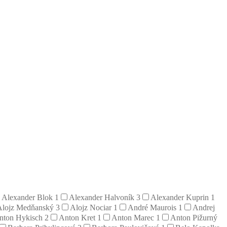
Alexander Blok
1
Alexander Halvoník
3
Alexander Kuprin
1
Alojz Medňanský
3
Alojz Nociar
1
André Maurois
1
Andrej
nton Hykisch
2
Anton Kret
1
Anton Marec
1
Anton Pižurný