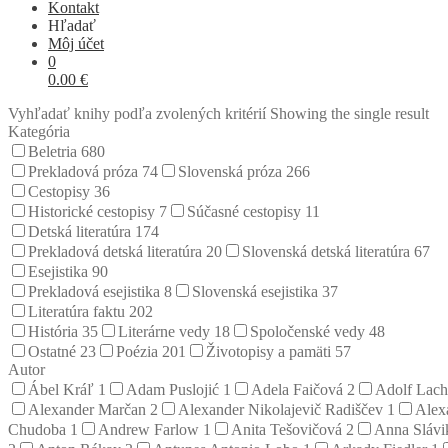
Kontakt
Hľadať
Môj účet
0
0.00
€
Vyhľadať knihy podľa zvolených kritérií
Showing the single result
Kategória
Beletria
680
Prekladová próza
74
Slovenská próza
266
Cestopisy
36
Historické cestopisy
7
Súčasné cestopisy
11
Detská literatúra
174
Prekladová detská literatúra
20
Slovenská detská literatúra
67
Esejistika
90
Prekladová esejistika
8
Slovenská esejistika
37
Literatúra faktu
202
História
35
Literárne vedy
18
Spoločenské vedy
48
Ostatné
23
Poézia
201
Životopisy a pamäti
57
Autor
Ábel Kráľ
1
Adam Puslojić
1
Adela Faičová
2
Adolf Lac
Alexander Marčan
2
Alexander Nikolajevič Radiščev
1
Alex
Chudoba
1
Andrew Farlow
1
Anita Tešovičová
2
Anna Sláv