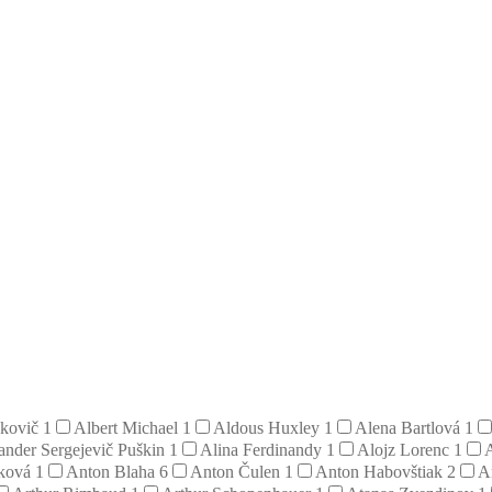
hkovič
1
Albert Michael
1
Aldous Huxley
1
Alena Bartlová
1
ander Sergejevič Puškin
1
Alina Ferdinandy
1
Alojz Lorenc
1
iková
1
Anton Blaha
6
Anton Čulen
1
Anton Habovštiak
2
A