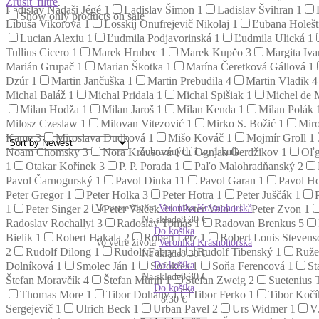
Zrušiť filtre
Ladislav Nádaši Jégé
1
Ladislav Šimon
1
Ladislav Švihran
1
Show only products on sale
Libuša Vikorová
1
Losskij Onufrejevič Nikolaj
1
Ľubana Holeš
Lucian Alexiu
1
Ľudmila Podjavorinská
1
Ľudmila Ulická
1
Tullius Cicero
1
Marek Hrubec
1
Marek Kupčo
3
Margita Iv
Marián Grupač
1
Marian Škotka
1
Marína Čeretková Gállová
1
Dzúr
1
Martin Jančuška
1
Martin Prebudila
4
Martin Vladik
4
Michal Baláž
1
Michal Pridala
1
Michal Spišiak
1
Michel de 
Milan Hodža
1
Milan Jaroš
1
Milan Kenda
1
Milan Polák
Milosz Czeslaw
1
Milovan Vitezović
1
Mirko S. Božić
1
Miro
Kame
3
Miroslava Dudková
1
Mišo Kováč
1
Mojmír Groll
1
Zobrazených 1 zo 1 kníh
Noam Chomsky
3
Nora Krausová
1
Ognjan Gerdžikov
1
Oľg
1
Otakar Kořínek
3
P. P. Porada
1
Paľo Malohradňanský
2
Pavol Čarnogurský
1
Pavol Dinka
11
Pavol Garan
1
Pavol Ho
Peter Gregor
1
Peter Holka
3
Peter Hotra
1
Peter Juščák
1
Vo vetre života
Veronika Krásnohorská
1
Peter Singer
2
Peter Valček
3
Peter Valo
1
Peter Zvon
1
Na sklade
8.30 €
Radoslav Rochallyi
3
Radoslav Tomáš
1
Radovan Brenkus
5
Do košíka
Bielik
1
Robert Hakala
2
Róbert Letz
1
Robert Louis Steven
Vo vetre života
Veronika Krásnohorská
2
Rudolf Dilong
1
Rudolf Fabry
1
Rudolf Tibenský
1
Ruže
Na sklade
8.30 €
Do košíka
Dolníková
1
Smolec Ján
1
Sofokles
1
Soňa Ferencová
1
St
Na sklade
8.30 €
Štefan Moravčík
4
Štefan Murín
1
Stefan Zweig
2
Suetenius 
Do košíka
Thomas More
1
Tibor Dohány
1
Tibor Ferko
1
Tibor Koč
8.30
€
Sergejevič
1
Ulrich Beck
1
Urban Pavel
2
Urs Widmer
1
V