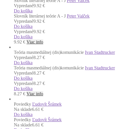
Slovník literárnej teórie A - J
Peter Valček
Vypredané
9.92 €
Do košíka
Slovník literárnej teórie A - J
Peter Valček
Vypredané
9.92 €
Do košíka
Vypredané
9.92 €
Do košíka
9.92
€
Viac info
Teória masmediálnej (dis)komunikácie
Ivan Stadtrucker
Vypredané
8.27 €
Do košíka
Teória masmediálnej (dis)komunikácie
Ivan Stadtrucker
Vypredané
8.27 €
Do košíka
Vypredané
8.27 €
Do košíka
8.27
€
Viac info
Poviedky
Ľudovít Šrámek
Na sklade
6.61 €
Do košíka
Poviedky
Ľudovít Šrámek
Na sklade
6.61 €