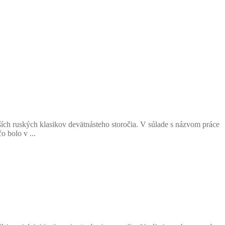
jších ruských klasikov devätnásteho storočia. V súlade s názvom práce
 bolo v ...