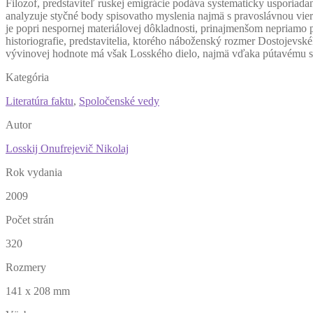
F
ilozof, predstaviteľ ruskej emigrácie podáva systematicky usporiada
analyzuje styčné body spisovatho myslenia najmä s pravoslávnou vie
je popri nespornej materiálovej dôkladnosti, prinajmenšom nepriamo
historiografie, predstavitelia, ktorého náboženský rozmer Dostojevsk
vývinovej hodnote má však Losského dielo, najmä vďaka pútavému s
Kategória
Literatúra faktu
,
Spoločenské vedy
Autor
Losskij Onufrejevič Nikolaj
Rok vydania
2009
Počet strán
320
Rozmery
141 x 208 mm