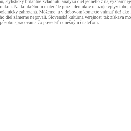
nú, štylisticky brilantne zvládnutú analýzu diel jedného z najvýznamne
roukou. Na konkrétnom materiále próz i denníkov ukazuje vplyv toho,
 polemicky zahrotená. Môžeme ju v dobovom kontexte vnímať tiež ako 
ého diel zámerne negovali. Slovenská kultúrna verejnosť tak získava mo
pôsobu spracovania čo povedať i dnešným čitateľom.