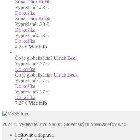
Zóna
Tibor Kočík
Vypredané
4.28 €
Do košíka
Zóna
Tibor Kočík
Vypredané
4.28 €
Do košíka
Vypredané
4.28 €
Do košíka
4.28
€
Viac info
Čo je globalizácia?
Ulrich Beck
Vypredané
7.27 €
Do košíka
Čo je globalizácia?
Ulrich Beck
Vypredané
7.27 €
Do košíka
Vypredané
7.27 €
Do košíka
7.27
€
Viac info
2024 © Vydavateľstvo Spolku Slovenských Spisovateľov s.r.o.
Poštovné a doprava