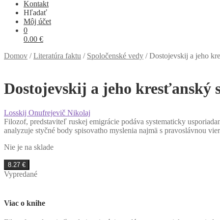
Kontakt
Hľadať
Môj účet
0
0.00
€
Domov
/
Literatúra faktu
/
Spoločenské vedy
/
Dostojevskij a jeho k
Dostojevskij a jeho kresťanský
Losskij Onufrejevič Nikolaj
Filozof, predstaviteľ ruskej emigrácie podáva systematicky usporiada
analyzuje styčné body spisovatho myslenia najmä s pravoslávnou vier
Nie je na sklade
8.27
€
Vypredané
Viac o knihe