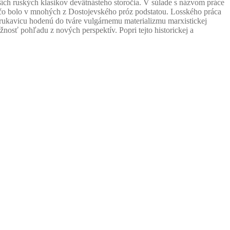
jších ruských klasikov devätnásteho storočia. V súlade s názvom práce
 čo bolo v mnohých z Dostojevského próz podstatou. Losského práca
rukavicu hodenú do tváre vulgárnemu materializmu marxistickej
žnosť pohľadu z nových perspektív. Popri tejto historickej a