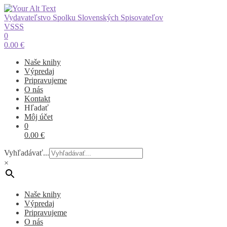
Vydavateľstvo Spolku Slovenských Spisovateľov
VSSS
0
0.00
€
Naše knihy
Výpredaj
Pripravujeme
O nás
Kontakt
Hľadať
Môj účet
0
0.00
€
Vyhľadávať...
×
Naše knihy
Výpredaj
Pripravujeme
O nás