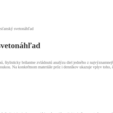
resťanský svetonáhľad
 svetonáhľad
nú, štylisticky brilantne zvládnutú analýzu diel jedného z najvýznamne
oukou. Na konkrétnom materiále próz i denníkov ukazuje vplyv toho, čo