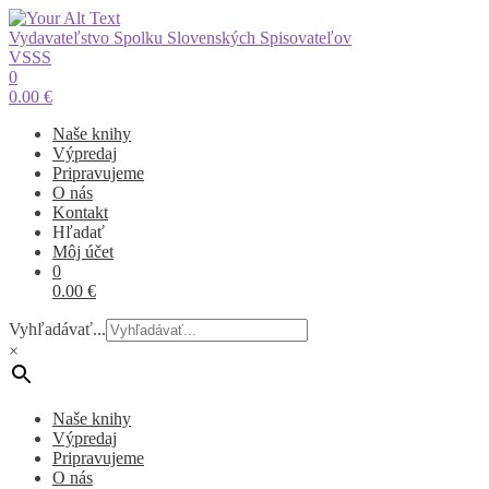
Vydavateľstvo Spolku Slovenských Spisovateľov
VSSS
0
0.00
€
Naše knihy
Výpredaj
Pripravujeme
O nás
Kontakt
Hľadať
Môj účet
0
0.00
€
Vyhľadávať...
×
Naše knihy
Výpredaj
Pripravujeme
O nás