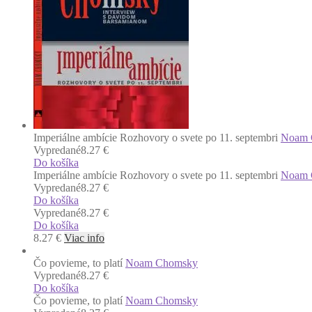
Imperiálne ambície Rozhovory o svete po 11. septembri
Noam 
Vypredané
8.27 €
Do košíka
Imperiálne ambície Rozhovory o svete po 11. septembri
Noam 
Vypredané
8.27 €
Do košíka
Vypredané
8.27 €
Do košíka
8.27
€
Viac info
Čo povieme, to platí
Noam Chomsky
Vypredané
8.27 €
Do košíka
Čo povieme, to platí
Noam Chomsky