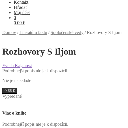
Kontakt
Hľadať
Môj účet
0
0.00
€
Domov
/
Literatúra faktu
/
Spoločenské vedy
/
Rozhovory S Iljom
Rozhovory S Iljom
Yvetta Kajanová
Podrobnejší popis nie je k dispozícii.
Nie je na sklade
0.66
€
Vypredané
Viac o knihe
P
odrobnejší popis nie je k dispozícii.