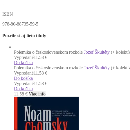
-
ISBN
978-80-88735-59-5
Pozrite si aj tieto tituly
Polemika o československom rozkole
Jozef Škultéty
(+ kolektí
Vypredané
11.58 €
Do košíka
Polemika o československom rozkole
Jozef Škultéty
(+ kolektí
Vypredané
11.58 €
Do košíka
Vypredané
11.58 €
Do košíka
11.58
€
Viac info