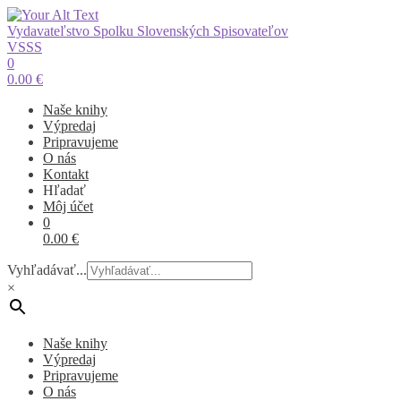
Vydavateľstvo Spolku Slovenských Spisovateľov
VSSS
0
0.00
€
Naše knihy
Výpredaj
Pripravujeme
O nás
Kontakt
Hľadať
Môj účet
0
0.00
€
Vyhľadávať...
×
Naše knihy
Výpredaj
Pripravujeme
O nás