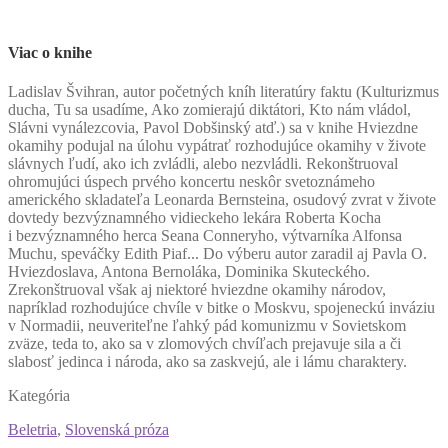
Viac o knihe
L
adislav Švihran, autor početných kníh literatúry faktu (Kulturizmus
ducha, Tu sa usadíme, Ako zomierajú diktátori, Kto nám vládol,
Slávni vynálezcovia, Pavol Dobšinský atď.) sa v knihe Hviezdne
okamihy podujal na úlohu vypátrať rozhodujúce okamihy v živote
slávnych ľudí, ako ich zvládli, alebo nezvládli. Rekonštruoval
ohromujúci úspech prvého koncertu neskôr svetoznámeho
amerického skladateľa Leonarda Bernsteina, osudový zvrat v živote
dovtedy bezvýznamného vidieckeho lekára Roberta Kocha
i bezvýznamného herca Seana Conneryho, výtvarníka Alfonsa
Muchu, speváčky Edith Piaf... Do výberu autor zaradil aj Pavla O.
Hviezdoslava, Antona Bernoláka, Dominika Skuteckého.
Zrekonštruoval však aj niektoré hviezdne okamihy národov,
napríklad rozhodujúce chvíle v bitke o Moskvu, spojeneckú inváziu
v Normadii, neuveriteľne ľahký pád komunizmu v Sovietskom
zväze, teda to, ako sa v zlomových chvíľach prejavuje sila a či
slabosť jedinca i národa, ako sa zaskvejú, ale i lámu charaktery.
Kategória
Beletria
,
Slovenská próza