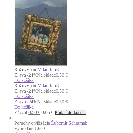
Ružový kút
Milan Jaroš
Zľava -24%
Na sklade
0.50 €
Do košíka
Ružový kút
Milan Jaroš
Zľava -24%
Na sklade
0.50 €
Do košíka
Zľava -24%
Na sklade
0.50 €
Do košíka
Zľava!
0.50
€
0.66
€
Pridať do košíka
Poruchy civilizácie
Ĺubomír Schramek
Vypredané
1.66 €