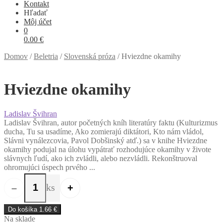
Kontakt
Hľadať
Môj účet
0
0.00
€
Domov
/
Beletria
/
Slovenská próza
/
Hviezdne okamihy
Hviezdne okamihy
Ladislav Švihran
Ladislav Švihran, autor početných kníh literatúry faktu (Kulturizmus
ducha, Tu sa usadíme, Ako zomierajú diktátori, Kto nám vládol,
Slávni vynálezcovia, Pavol Dobšinský atď.) sa v knihe Hviezdne
okamihy podujal na úlohu vypátrať rozhodujúce okamihy v živote
slávnych ľudí, ako ich zvládli, alebo nezvládli. Rekonštruoval
ohromujúci úspech prvého ...
ks
–
+
množstvo Hviezdne okamihy
Do košíka
1.66
€
Na sklade