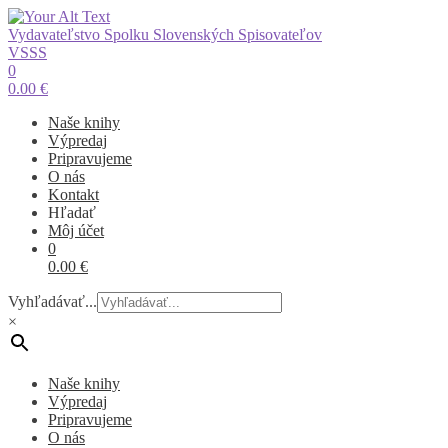
Vydavateľstvo Spolku Slovenských Spisovateľov
VSSS
0
0.00
€
Naše knihy
Výpredaj
Pripravujeme
O nás
Kontakt
Hľadať
Môj účet
0
0.00
€
Vyhľadávať...
×
Naše knihy
Výpredaj
Pripravujeme
O nás