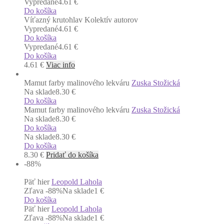
Vypredané
4.61 €
Do košíka
Víťazný krutohlav
Kolektív autorov
Vypredané
4.61 €
Do košíka
Vypredané
4.61 €
Do košíka
4.61
€
Viac info
Mamut farby malinového lekváru
Zuska Stožická
Na sklade
8.30 €
Do košíka
Mamut farby malinového lekváru
Zuska Stožická
Na sklade
8.30 €
Do košíka
Na sklade
8.30 €
Do košíka
8.30
€
Pridať do košíka
-88
%
Päť hier
Leopold Lahola
Zľava -88%
Na sklade
1 €
Do košíka
Päť hier
Leopold Lahola
Zľava -88%
Na sklade
1 €