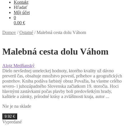
Kontakt
Hľadať
Môj účet
0
0.00
€
Domov
/
Ostatné
/
Malebná cesta dolu Váhom
Malebná cesta dolu Váhom
Alojz Medňanský
Dielo nevšednej umeleckej hodnoty, ktorého kvality už dávno
preveril čas, obsahuje množstvo povestí, príbehov a geografických
postrehov. Kniha podáva farbistý obraz Považia, ba vlastne celého
severo- i juhozápadného Slovenska začiatkom 19. storočia. Hoci
hlavnými zastávkami počas plavby boli predovšetkým hrady,
kaštiele a zámky, prírodné krásy a zvláštnosti kraja, autor ...
Nie je na sklade
9.92
€
Vypredané