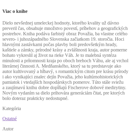
Viac o knihe
D
ielo nevšednej umeleckej hodnoty, ktorého kvality už dávno
preveril čas, obsahuje množstvo povestí, príbehov a geografických
postrehov. Kniha podáva farbistý obraz Považia, ba vlastne celého
severo- i juhozápadného Slovenska začiatkom 19. storočia. Hoci
hlavnými zastávkami počas plavby boli predovšetkým hrady,
kaštiele a zámky, prírodné krásy a zvláštnosti kraja, autor pomerne
bohato vykreslil aj život na rieke Váh. Je to malebná syntéza
minulosti a prítomnosti kraja po oboch brehoch Váhu, ale aj vrchol
literárnej činnosti A. Medňanského, ktorý sa tu predstavuje ako
autor kultivovaný a hĺbavý, s romantickým citom pre krásu prírody
i ako vynikajúci znalec dejín Považia, jeho kultúrnohistorických
pamiatok i vtedajších hospodárskych pomerov. Túto stále sviežu
a zaujímavú knihu dobre dopĺňajú Fischerove dobové medirytiny.
Novým vydaním sa dielo prihovára generáciám čitat, pre ktorých
bolo doteraz prakticky nedostupné.
Kategória
Ostatné
Autor