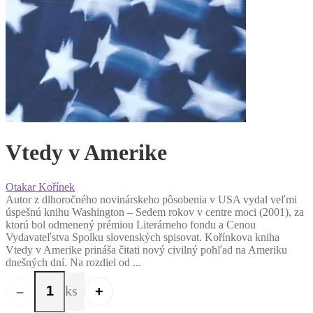
Vtedy v Amerike
Otakar Kořínek
Autor z dlhoročného novinárskeho pôsobenia v USA vydal veľmi
úspešnú knihu Washington – Sedem rokov v centre moci (2001), za
ktorú bol odmenený prémiou Literárneho fondu a Cenou
Vydavateľstva Spolku slovenských spisovat. Kořínkova kniha
Vtedy v Amerike prináša čitati nový civilný pohľad na Ameriku
dnešných dní. Na rozdiel od ...
ks
–
+
množstvo Vtedy v Amerike