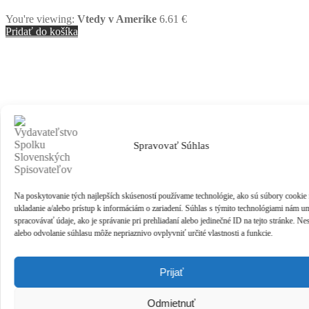
You're viewing:
Vtedy v Amerike
6.61
€
Pridať do košíka
Spravovať Súhlas
Na poskytovanie tých najlepších skúseností používame technológie, ako sú súbory cookie
ukladanie a/alebo prístup k informáciám o zariadení. Súhlas s týmito technológiami nám u
spracovávať údaje, ako je správanie pri prehliadaní alebo jedinečné ID na tejto stránke. Ne
alebo odvolanie súhlasu môže nepriaznivo ovplyvniť určité vlastnosti a funkcie.
Prijať
Odmietnuť