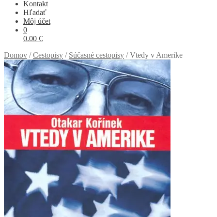
Kontakt
Hľadať
Môj účet
0
0.00
€
Domov
/
Cestopisy
/
Súčasné cestopisy
/
Vtedy v Amerike