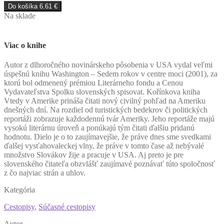
Do košíka
6.61
€
Na sklade
Viac o knihe
A
utor z dlhoročného novinárskeho pôsobenia v USA vydal veľmi
úspešnú knihu Washington – Sedem rokov v centre moci (2001), za
ktorú bol odmenený prémiou Literárneho fondu a Cenou
Vydavateľstva Spolku slovenských spisovat. Kořínkova kniha
Vtedy v Amerike prináša čitati nový civilný pohľad na Ameriku
dnešných dní. Na rozdiel od turistických bedekrov či politických
reportáži zobrazuje každodennú tvár Ameriky. Jeho reportáže majú
vysokú literárnu úroveň a ponúkajú tým čitati ďalšiu pridanú
hodnotu. Dielo je o to zaujímavejšie, že práve dnes sme svedkami
ďalšej vysťahovaleckej vlny, že práve v tomto čase až nebývalé
množstvo Slovákov žije a pracuje v USA. Aj preto je pre
slovenského čitateľa obzvlášť zaujímavé poznávať túto spoločnosť
z čo najviac strán a uhlov.
Kategória
Cestopisy
,
Súčasné cestopisy
Autor