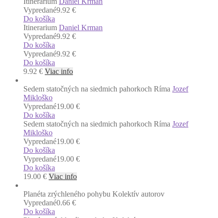
Itinerarium
Daniel Krman
Vypredané
9.92 €
Do košíka
Itinerarium
Daniel Krman
Vypredané
9.92 €
Do košíka
Vypredané
9.92 €
Do košíka
9.92
€
Viac info
Sedem statočných na siedmich pahorkoch Ríma
Jozef
Mikloško
Vypredané
19.00 €
Do košíka
Sedem statočných na siedmich pahorkoch Ríma
Jozef
Mikloško
Vypredané
19.00 €
Do košíka
Vypredané
19.00 €
Do košíka
19.00
€
Viac info
Planéta zrýchleného pohybu
Kolektív autorov
Vypredané
0.66 €
Do košíka