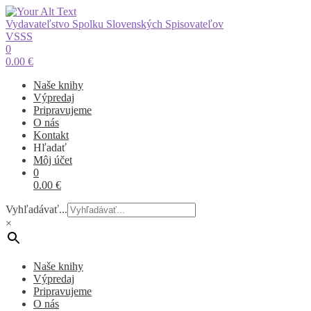
Vydavateľstvo Spolku Slovenských Spisovateľov
VSSS
0
0.00
€
Naše knihy
Výpredaj
Pripravujeme
O nás
Kontakt
Hľadať
Môj účet
0
0.00
€
Vyhľadávať...
×
Naše knihy
Výpredaj
Pripravujeme
O nás