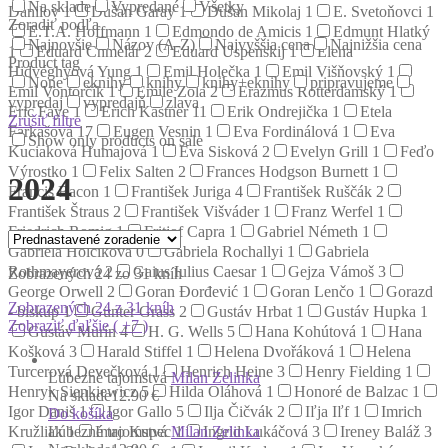
Na sklade
Vypredané
Všetky
Danilov
1
Dušan Garay
1
Dušan Mikolaj
1
E. Svetoňovci
1
Zoradiť podľa
E.T.A. Hoffmann
1
Edmondo de Amicis
1
Edmunt Hlatký
Najnovšie
Názov (A-Z)
Najvyššia cena
Najnižšia cena
1
Eduard Chmelár
2
Eduard Uspenskij
1
Elena
Product tag
Hidvéghyová Yung
1
Emil Holečka
1
Emil Višňovský
1
None
eknihy
knihy
knihy+eknihy
pripravujeme
Emil Vontorčík
1
Émile Zola
2
Erazmus Rotterdamský
1
vypredaj
vypredajň
zlava
Eric Faye
1
Erich Kästner
11
Erik Ondrejička
1
Etela
Zrušiť filtre
Farkašová
17
Eugen Vesnin
1
Eva Fordinálová
1
Eva
Show only products on sale
Kuciaková Humajová
1
Eva Sisková
2
Evelyn Grill
1
Feďo
Výrostko
1
Felix Salten
2
Frances Hodgson Burnett
1
2024
Francis Bacon
1
František Juriga
4
František Ruščák
2
František Štraus
2
František Višváder
1
Franz Werfel
1
Friedrich Romig
1
Fritjof Capra
1
Gabriel Németh
1
Gabriela Holčíková
0
Gabriela Rochallyi
1
Gabriela
Rothmayerová
2
Gaius Iulius Caesar
1
Gejza Vámoš
3
Zobrazených 24 zo 31 kníh
George Orwell
2
Goran Đorđević
1
Goran Lenčo
1
Gorazd
Zobrazených 24 z 31 kníh
- biskup
1
Günter Grass
2
Gustáv Hrbat
1
Gustáv Hupka
1
Zobraziť ďaľšie ( +7 )
Gustáv Murín
4
H. G. Wells
5
Hana Kohútová
1
Hana
Košková
3
Harald Stiffel
1
Helena Dvořáková
1
Helena
Turcerová Devečková
1
Henrich Heine
3
Henry Fielding
1
Ľúbezné tajomstvá
Milan Zelinka
Henryk Sienkiewicz
5
Hilda Oláhová
1
Honoré de Balzac
1
Na sklade
12.90 €
Igor Daniš
1
Igor Gallo
5
Ilja Čičvák
2
Iľja Iľf
1
Imrich
Do košíka
Ľúbezné tajomstvá
Milan Zelinka
Kružliak
1
Imro Kupec
1
Ingrid Lukáčová
3
Ireney Baláž
3