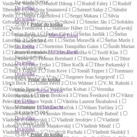
Na sklade
25.00 €
Vasilievič Vasilij
2
Rudolf Dilong
1
Rudolf Fabry
1
Rudolf
Do košíka
Tibenský
1
Ružena Smatanová
1
Samuel Salay
2
Sándor
Na sklade
25.00 €
Petőfi
1
Selma Lagerlöfová
1
Sergej Makara
1
Silvia
Do košíka
Gelvanicsová
2
Simona Dolníková
1
Smolec Ján
1
Sofokles
25.00
€
Pridať do košíka
1
Soňa Ferencová
1
Stanislav Háber
11
Stanislav Kaľavský
2
Štefan Balák
1
Štefan Cifra
1
Štefan Janšák
1
Štefan
Jesenná mandala
Miroslav Daniš
Lazorišák
2
Štefan Letz
1
Štefan Moravčík
4
Štefan Murín
1
Na sklade
9.90 €
Do košíka
Stefan Zweig
2
Suetenius Tranquillus Gaius
1
Šuráb Marian
Jesenná mandala
Miroslav Daniš
1
Tamara Heribanová
1
Teodor Križka
6
Teofil Klas
3
Na sklade
9.90 €
Terézia Mora
3
Thomas Bernhard
1
Thomas More
1
Tibor
Do košíka
Dohány
1
Tibor Ferko
1
Tibor Kočík
4
Tibor Parkanský
1
Na sklade
9.90 €
Tido J. Gašpar
2
Tom Keve
1
Tomáš Tepper
1
Tommaso
Do košíka
Campanella
1
Traat Mats
1
Turgenev Ivan Sergejevič
1
9.90
€
Pridať do košíka
Ulrich Beck
1
Urban Pavel
2
Urs Widmer
1
V. M. Rabolú
1
Valentín Beniak
1
Vasil Stefan Koban
1
Veronika
Montaigne
Stefan Zweig
Krásnohorská
1
Viera Benková
3
Viera Švenková
19
Viktor
Na sklade
15.00 €
Do košíka
Pelevin
6
Viktor Vejnik
1
Viktória Laurent Škrabalová
1
Montaigne
Stefan Zweig
Viktoria Zlatkina
1
Viliam Marčok
1
Viliam Turčány
2
Na sklade
15.00 €
Vincent Šabík
2
Víťazoslav Hronec
1
Vladimír Babnič
1
Do košíka
Vladimir F. Odojevskij
1
Vladimír Jerofejev
1
Vladimír
Na sklade
15.00 €
Lobotka
1
Vladimír Majakovskij
1
Vladimír Mináč
1
Do košíka
Vladimir Nabokov
3
Vladimír Puchala
1
Vladimír Skalský
1
15.00
€
Pridať do košíka