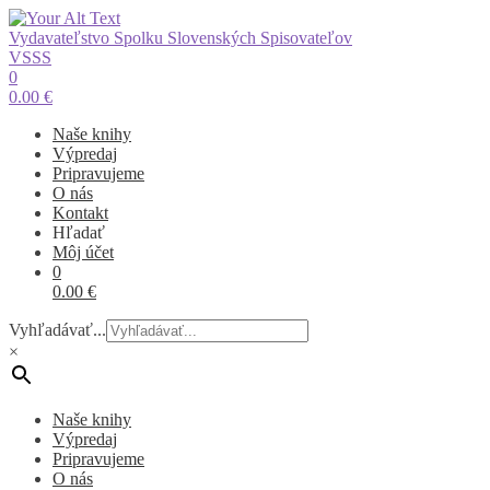
Vydavateľstvo Spolku Slovenských Spisovateľov
VSSS
0
0.00
€
Naše knihy
Výpredaj
Pripravujeme
O nás
Kontakt
Hľadať
Môj účet
0
0.00
€
Vyhľadávať...
×
Naše knihy
Výpredaj
Pripravujeme
O nás