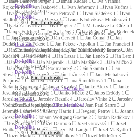
Na sklade
12.90 €
Isaac Bashevis Singer
1
Ismail Kadare
1
Iva Vranská
Do košíka
Rojková
10
Ivan Izakovič
1
Ivan Jefremov
1
Ivan Kučma
1
Na sklade
12.90 €
Ivan Negrišorac
1
Ivan Petrovič
1
Ivan Sládeček
1
Ivan
Do košíka
Stadtrucker
3
Ivan Thurzo
1
Ivana Kladivíková Miháliková
1
12.90
€
Pridať do košíka
Iveta Zaťovičová
5
Ivo Engler
2
J. M. Gustave Le Clézio
1
James Fulcher
1
Ján A. Lačný
1
Ján Beňo
2
Ján Bodenek
Slovenský časopis historický 2 / 2024
Kolektív autorov
1
Ján Čarnogurský
1
Ján Červeň
1
Ján Čomaj
3
Ján
Na sklade
14.90 €
Dudáš
1
Ján Fekete
1
Ján Fekete - Apolkin
1
Ján Francisci
1
Do košíka
Slovenský časopis historický 2 / 2024
Kolektív autorov
Ján Hnilica
1
Ján Hoštaj
1
Ján Jendrichovský Peter
1
Ján
Na sklade
14.90 €
Kačala
1
Ján Labáth
1
Ján Lazar
1
Ján Lenčo
2
Ján Letz
1
Do košíka
Ján Litvák
1
Ján Majerník
1
Ján Maršálek
3
Ján Mičko
2
Na sklade
14.90 €
Ján Patarák
1
Ján Podmanický
2
Ján Škamla
1
Jan
Do košíka
Slovák
1
Ján Tazberík
2
Ján Tužinský
1
Jana Michalková
14.90
€
Pridať do košíka
Pekárová
1
Jana Mišeková
1
Jana Šimulčíková
1
Jana
Štefánia Kuzmová
1
Janka Kupala
1
Janko Alexy
1
Janko
Ovečka v pršiplášti
Zlata Matláková
Jesenký
1
Janko Kráľ
1
Janko Mičko
2
János Erdödy
1
Na sklade
13.90 €
Jaroslav Klus
5
Jaroslav Rezník
4
Jaroslav Vlnka
2
Jaroslav
Do košíka
Ovečka v pršiplášti
Zlata Matláková
Vodrážka
1
Jean Jacques Rousseau
2
Jean Paul Sartre
3
Na sklade
13.90 €
Jeremija Lazarevič
1
Jerry Harris
1
Jevgenij Petrov
1
Joanna
Do košíka
Goszczyńska
1
Johann Wolfgang Goethe
2
Jordan Radičkov
1
Na sklade
13.90 €
José Lenzini
1
Jozef Darmo
6
Jozef Girovský
1
Jozef
Do košíka
Hnitka
1
Jozef Hvišč
2
Jozef M. Laugo
1
Jozef M. Rydlo
1
13.90
€
Pridať do košíka
Jozef Markuš
1
Jozef Mihalkovič
1
Jozef Mikloško
3