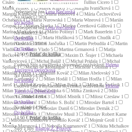
Cisárová
2
Marcus Aurelius
1
Marcus Tullius Cicero
1
Marek Hrubec
1
Marek Kupčo
3
Margita Ivaničková
1
Nebezpečná hra
Lena Riečanská
Margita Kániková
1
Mária Bátorová
4
Mária Čechovičová
Na sklade
12.90 €
Ochabová
4
Maria Nurowská
1
Maria Wineová
1
Marián
Do košíka
Grupač
1
Marian Škotka
1
Marína Čeretková Gállová
1
Nebezpečná hra
Lena Riečanská
Marína Markušová
1
Mário Polónyi
1
Mark Bauerlein
1
Na sklade
12.90 €
Maroš Andrejčík
1
Marta Hlušíková
5
Martin Chudík
4
Do košíka
Na sklade
12.90 €
Martin Dzúr
1
Martin Jančuška
1
Martin Prebudila
4
Martin
Do košíka
Vladik
4
Martin Vlado
5
Martina Grmanová
1
Matija
12.90
€
Pridať do košíka
Bećković
1
Matúš Kučera
1
Maxim D. Šrajer
1
Michaela
Vankovicová
1
Michal Baláž
1
Michal Pridala
1
Michal
Ľudovít Štúr a myšlienka slovenskej nezávislosti
Helena
Spišiak
1
Michel de Montaigne
1
Michelle Colonna
1
Turcerová Devečková
Mikuláš Kočan
1
Mikuláš Kováč
2
Milan Abelovský
3
Na sklade
14.90 €
Milan Čarňanský
2
Milan Hodál
1
Milan Hodža
1
Milan
Do košíka
Jaroš
1
Milan Kenda
1
Milan Polák
1
Milan R. Štefánik
1
Ľudovít Štúr a myšlienka slovenskej nezávislosti
Helena
Milan Vároš
1
Milan Zelinka
6
Milka Zimková
2
Milo
Turcerová Devečková
Na sklade
14.90 €
Urban
1
Miloš Ferko
3
Miloš Mistrík
1
Milosz Czeslaw
1
Do košíka
Milovan Vitezović
1
Mirko S. Božić
1
Miroslav Bartoš
1
Na sklade
14.90 €
Miroslav Bielik
1
Miroslav Daniš
6
Miroslav Demák
2
Do košíka
Miroslav Majerník
1
Miroslav Musil
3
Miroslav Robert Kame
14.90
€
Pridať do košíka
3
Miroslava Dudková
1
Mišo Kováč
1
Mojmír Groll
1
Monika Maronová
1
Nebojša Kuzmanovič
1
Nikita Michalkov
Šípy z lipy
Blagoje Ž. Popovič
1
Nikola Kozmová
1
Nikolaj Nosov
1
Nina Kollárová
1