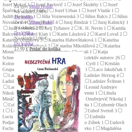
Jozef Mokoš
1
Jozef Pavlovič
1
Jozef Škultéty
1
Jozef
Za svet
Milan Hodál
Špaček
4
Jozef Tóth
2
Jozef Urban
1
Jozef Vladár
1
Na sklade
12.90 €
Judith Hermann
1
Júlia Voznesenská
3
Július Balco
2
Július
Do košíka
Za svet
Milan Hodál
Novakovič
1
Juraj Bakoš
4
Juraj Bindzár
1
Juraj Kalnický
1
Na sklade
12.90 €
Juraj Svoboda
2
Jurij Tyňanov
2
K. H. Nevin
1
Kamila
Do košíka
Balcová
1
Karel Klatt
1
Karin Lászlová
2
Karol Lovaš
2
Na sklade
12.90 €
Katarína Džunková
3
Katarína Habovštiaková
1
Katarína
Do košíka
Koláriková Koňariková
2
Katarína Mikolášová
2
Katarína
12.90
€
Pridať do košíka
Mosnáková Bagľašová
1
Katerina Chapsali
1
Katja
Schneidtová
1
Klaudia Dočekalová
1
Kolektív autorov
26
Koloman Sokol
1
Konštantín Filozof - sv. Cyril
1
Kristián
Grupač
1
Kristián Straka
1
Kurt David
1
Laco Jakubčiak
1
Laco Novomeský
1
Laco Zrubec
1
Ladislav Herzog
4
Ladislav Nádaši Jégé
1
Ladislav Šimon
1
Ladislav Švihran
1
Ladislav Ťažký
4
Lena Riečanská
7
Leonid Andrejev
Nikolajovič
1
Leopold Lahola
1
Lev Demin
1
Libuša
Mináčová
1
Libuša Vikorová
1
Losskij Onufrejevič Nikolaj
1
Ľubana Holeštiaková
1
Ľubomír Maretta
1
Ľubomír Olach
1
Ĺubomír Schramek
1
Ľuboš Jurík
2
Ľuboš Svetoň
3
Lucia Eggenhofferová
1
Lucian Alexiu
1
Ľudmila
Podjavorinská
1
Ľudmila Ulická
1
Ľudo Zúbek
1
Ľudovít
Fuchs
1
Ľudovít Šrámek
1
Ľudovít Števko
1
Magdaléna