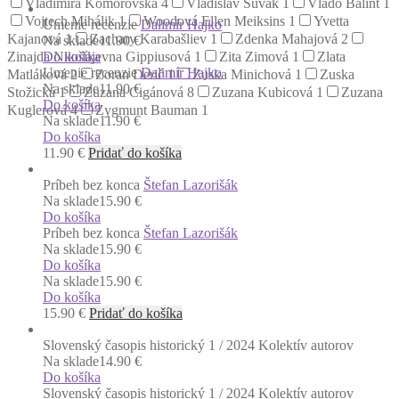
Vladimíra Komorovská
4
Vladislav Suvák
1
Vlado Bálint
1
Vojtech Mihálik
1
Woodová Ellen Meiksins
1
Yvetta
Umenie recenzie
Dalimír Hajko
Kajanová
1
Zachary Karabašliev
1
Zdenka Mahajová
2
Na sklade
11.90 €
Do košíka
Zinajda Nikolajevna Gippiusová
1
Zita Zimová
1
Zlata
Umenie recenzie
Dalimír Hajko
Matláková
2
Zoran Derić
1
Zuska Minichová
1
Zuska
Na sklade
11.90 €
Stožická
1
Zuzana Cigánová
8
Zuzana Kubicová
1
Zuzana
Do košíka
Kuglerová
4
Zygmunt Bauman
1
Na sklade
11.90 €
Do košíka
11.90
€
Pridať do košíka
Príbeh bez konca
Štefan Lazorišák
Na sklade
15.90 €
Do košíka
Príbeh bez konca
Štefan Lazorišák
Na sklade
15.90 €
Do košíka
Na sklade
15.90 €
Do košíka
15.90
€
Pridať do košíka
Slovenský časopis historický 1 / 2024
Kolektív autorov
Na sklade
14.90 €
Do košíka
Slovenský časopis historický 1 / 2024
Kolektív autorov