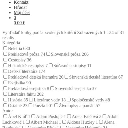
Kontakt
Hľadať
Môj účet
0
0.00
€
Vyhľadať knihy podľa zvolených kritérií
Zobrazemých 1 - 24 of 31
results
Kategória
Beletria
680
Prekladová próza
74
Slovenská próza
266
Cestopisy
36
Historické cestopisy
7
Súčasné cestopisy
11
Detská literatúra
174
Prekladová detská literatúra
20
Slovenská detská literatúra
67
Esejistika
90
Prekladová esejistika
8
Slovenská esejistika
37
Literatúra faktu
202
História
35
Literárne vedy
18
Spoločenské vedy
48
Ostatné
23
Poézia
201
Životopisy a pamäti
57
Autor
Ábel Kráľ
1
Adam Puslojić
1
Adela Faičová
2
Adolf
Lachkovič
1
Albert Michael
1
Aldous Huxley
1
Alena
Bartlová
1
Alexander Blok
1
Alexander Halvoník
3