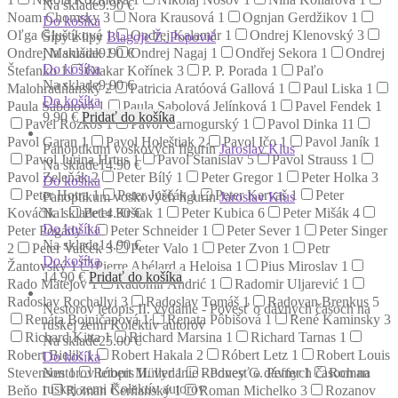
Na sklade
9.90 €
Noam Chomsky
3
Nora Krausová
1
Ognjan Gerdžikov
1
Do košíka
Oľga Gluštíková
1
Ondrej Kalamár
1
Ondrej Klenovský
3
Šípy z lipy
Blagoje Ž. Popovič
Na sklade
9.90 €
Ondrej Marušiak
1
Ondrej Nagaj
1
Ondřej Sekora
1
Ondrej
Do košíka
Štefanko
1
Otakar Kořínek
3
P. P. Porada
1
Paľo
Na sklade
9.90 €
Malohradňanský
2
Patricia Aratóová Gallová
1
Paul Liska
1
Do košíka
Paula Sabolová
1
Paula Sabolová Jelínková
1
Pavel Fendek
1
9.90
€
Pridať do košíka
Pavel Rozkoš
1
Pavol Čarnogurský
1
Pavol Dinka
11
Pavol Garan
1
Pavol Holeštiak
2
Pavol Ičo
1
Pavol Janík
1
Panoptikum voskových figurín
Jaroslav Klus
Pavol Jurina Hrtus
1
Pavol Stanislav
5
Pavol Strauss
1
Na sklade
14.90 €
Pavol Zeleňák
2
Peter Bílý
1
Peter Gregor
1
Peter Holka
3
Do košíka
Peter Hotra
1
Peter Juščák
1
Peter Karvaš
1
Peter
Panoptikum voskových figurín
Jaroslav Klus
Na sklade
14.90 €
Kováčik
1
Peter Kršiak
1
Peter Kubica
6
Peter Mišák
4
Do košíka
Peter Pogády
1
Peter Schneider
1
Peter Sever
1
Peter Singer
Na sklade
14.90 €
2
Peter Valček
3
Peter Valo
1
Peter Zvon
1
Petr
Do košíka
Žantovský
1
Pierre Abélard a Heloisa
1
Pius Miroslav
1
14.90
€
Pridať do košíka
Rado Matejov
1
Radomír Andrić
1
Radomir Uljarević
1
Radoslav Rochallyi
3
Radoslav Tomáš
1
Radovan Brenkus
5
Nestorov letopis II. vydanie - Povesť o dávnych časoch na
Renáta Bojničanová
1
Renata Pôbišová
1
René Kaminsky
3
ruskej zemi
Kolektív autorov
Richard Kitta
1
Richard Marsina
1
Richard Tarnas
1
Na sklade
25.00 €
Robert Bielik
1
Robert Hakala
2
Róbert Letz
1
Robert Louis
Do košíka
Nestorov letopis II. vydanie - Povesť o dávnych časoch na
Stevenson
1
Róbert Müller
1
Rodney G. Peffer
1
Roman
ruskej zemi
Kolektív autorov
Beňo
1
Roman Čerňanský
1
Roman Michelko
3
Rozanov