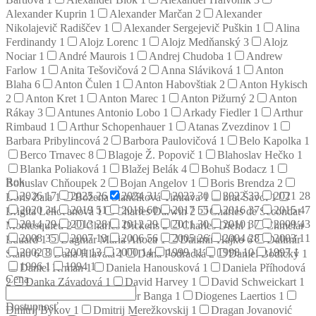
Alexander Kuprin
1
Alexander Marčan
2
Alexander
Nikolajevič Radiščev
1
Alexander Sergejevič Puškin
1
Alina
Ferdinandy
1
Alojz Lorenc
1
Alojz Medňanský
3
Alojz
Nociar
1
André Maurois
1
Andrej Chudoba
1
Andrew
Farlow
1
Anita Tešovičová
2
Anna Sláviková
1
Anton
Blaha
6
Anton Čulen
1
Anton Habovštiak
2
Anton Hykisch
2
Anton Kret
1
Anton Marec
1
Anton Pižurný
2
Anton
Rákay
3
Antunes Antonio Lobo
1
Arkady Fiedler
1
Arthur
Rimbaud
1
Arthur Schopenhauer
1
Atanas Zvezdinov
1
Barbara Pribylincová
2
Barbora Paulovičová
1
Belo Kapolka
1
Berco Trnavec
8
Blagoje Ž. Popovič
1
Blahoslav Hečko
1
Blanka Poliaková
1
Blažej Belák
4
Bohuš Bodacz
1
Rok
Bohuslav Chňoupek
2
Bojan Angelov
1
Boris Brendza
2
2026
17
2025
26
2024
31
2023
30
2022
33
2021
28
Boris Zala
1
Božena Slančíková Timrava
1
brat Šavol
1
2020
34
2019
51
2018
60
2017
55
2016
37
2015
47
Brigita Lehoťanová
1
Charles Darwin
2
Charles de Secondat
2014
29
2013
28
2012
29
2011
30
2010
37
2009
43
Montesquieu
2
Charles Dickens
2
Charles Diehl
1
Chmelár
2008
35
2007
13
2006
56
2005
26
2004
28
2003
11
Eduard
1
Dagmar Mária Anoca
1
Dalimír Hajko
6
Dalimír
2002
8
2001
13
2000
14
1999
11
1998
10
1997
1
Stano
6
Dana Hlavatá
1
Dana Podracká
2
Daniel Bodický
1
1996
1
1994
1
Daniel Krman
1
Daniela Hanousková
1
Daniela Příhodová
Cena
2
Danka Závadová
1
David Harvey
1
David Schweickart
1
Denis Diderot
2
Dezider Banga
1
Diogenes Laertios
1
Dostupnosť
Dmitrij Bykov
1
Dmitrij Merežkovskij
1
Dragan Jovanović